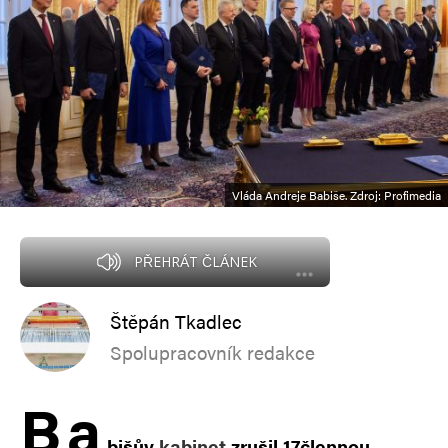
Vláda Andreje Babiše. Zdroj: Profimedia
PŘEHRÁT ČLÁNEK
Štěpán Tkadlec
Spolupracovník redakce
B
a
bišův
kabinet
zrušil 17člennou