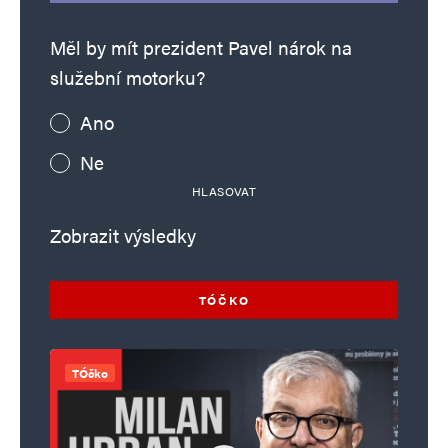
Měl by mít prezident Pavel nárok na
služební motorku?
Ano
Ne
HLASOVAT
Zobrazit výsledky
TÓČKO
TÓčko