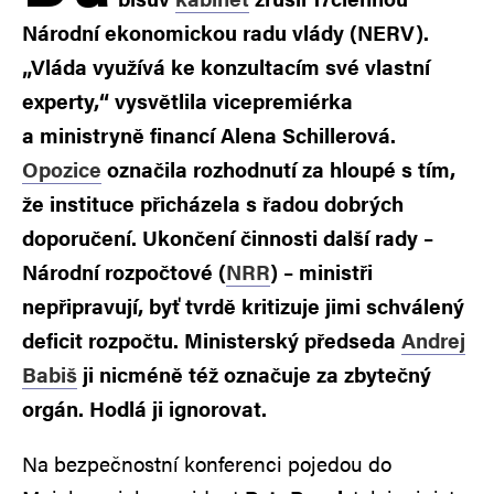
Národní ekonomickou radu vlády (NERV).
„Vláda využívá ke konzultacím své vlastní
experty,“ vysvětlila vicepremiérka
a ministryně financí Alena Schillerová.
Opozice
označila rozhodnutí za hloupé s tím,
že instituce přicházela s řadou dobrých
doporučení. Ukončení činnosti další rady –
Národní rozpočtové (
NRR
) – ministři
nepřipravují, byť tvrdě kritizuje jimi schválený
deficit rozpočtu. Ministerský předseda
Andrej
Babiš
ji nicméně též označuje za zbytečný
orgán. Hodlá ji ignorovat.
Na bezpečnostní konferenci pojedou do