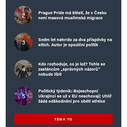
Prague Pride má štěstí, že v Česku
není masová muslimská migrace
Sedm let natvrdo za dva příspěvky na
sítích. Autor je opoziční politik
Kdo rozhoduje, co je lež? Tohle se
zastáncům „správných názorů“
nebude líbit
Politický týdeník: Bojeschopní
Ukrajinci se už v EU neschovají; Uhlíř
žádá odškodnění pro oběti střelce
TÉMA TO