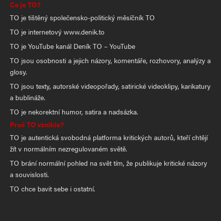
Co je TO?
TO je tištěný společensko-politický měsíčník TO
TO je internetový www.denik.to
TO je YouTube kanál Deník TO – YouTube
TO jsou osobnosti a jejich názory, komentáře, rozhovory, analýzy a
glosy.
TO jsou texty, autorské videopořady, satirické videoklipy, karikatury
a bublináže.
TO je nekorektní humor, satira a nadsázka.
Proč TO vzniklo?
TO je autentická svobodná platforma kritických autorů, kteří chtějí
žít v normálním nezregulovaném světě.
TO brání normální pohled na svět tím, že publikuje kritické názory
a souvislosti.
TO chce bavit sebe i ostatní.