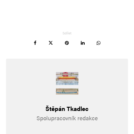
Sdílet
Jméno
*
E-mail
*
Webová stránka
Uložit do prohlížeče jméno, e-mail a webovou stránku pro budoucí
komentáře.
Štěpán Tkadlec
Informujte mě o nových komentářích e-mailem.
Spolupracovník redakce
Informujte mě o nových příspěvcích e-mailem.