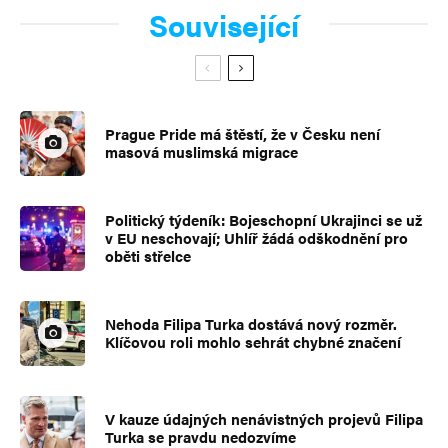
Související
Prague Pride má štěstí, že v Česku není
masová muslimská migrace
Politický týdeník: Bojeschopní Ukrajinci se už
v EU neschovají; Uhlíř žádá odškodnění pro
oběti střelce
Nehoda Filipa Turka dostává nový rozměr.
Klíčovou roli mohlo sehrát chybné značení
V kauze údajných nenávistných projevů Filipa
Turka se pravdu nedozvíme