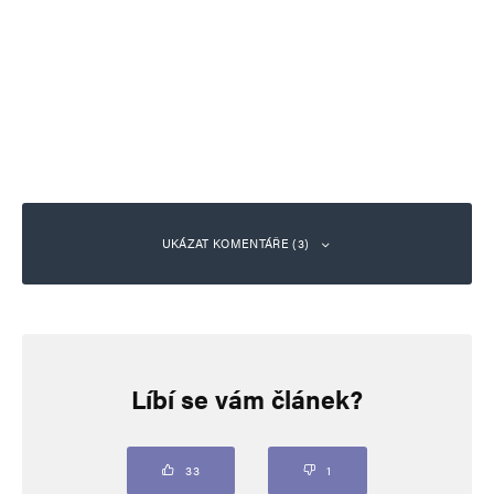
UKÁZAT KOMENTÁŘE (3)
hloubal
Odpovědět
12. 2. 2026 (9:00)
Líbí se vám článek?
https://messerinzidenz.de/
33
1