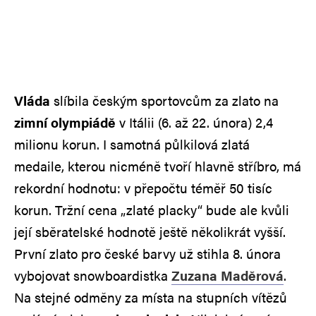
Vláda
slíbila českým sportovcům za zlato na
zimní olympiádě
v Itálii (6. až 22. února) 2,4
milionu korun. I samotná půlkilová zlatá
medaile, kterou nicméně tvoří hlavně stříbro, má
rekordní hodnotu: v přepočtu téměř 50 tisíc
korun. Tržní cena „zlaté placky“ bude ale kvůli
její sběratelské hodnotě ještě několikrát vyšší.
První zlato pro české barvy už stihla 8. února
vybojovat snowboardistka
Zuzana Maděrová
.
Na stejné odměny za místa na stupních vítězů