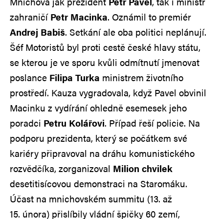
Mnichova jak prezident
Petr Pavel
, tak i ministr
zahraničí
Petr Macinka
. Oznámil to premiér
Andrej Babiš
. Setkání ale oba politici neplánují.
Šéf Motoristů byl proti cestě české hlavy státu,
se kterou je ve sporu kvůli odmítnutí jmenovat
poslance
Filipa Turka
ministrem životního
prostředí. Kauza vygradovala, když Pavel obvinil
Macinku z vydírání ohledně esemesek jeho
poradci
Petru Kolářovi
. Případ řeší policie. Na
podporu prezidenta, který se počátkem své
kariéry připravoval na dráhu komunistického
rozvědčíka, zorganizoval
Milion chvilek
desetitisícovou demonstraci na Staromáku.
Účast na mnichovském summitu (13. až
15. února) přislíbily vládní špičky 60 zemí,