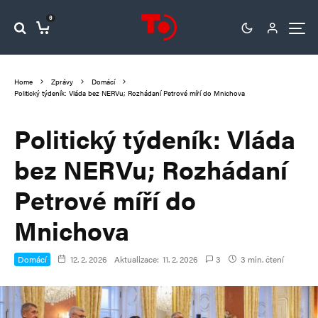
0
Home
Zprávy
Domácí
Politický týdeník: Vláda bez NERVu; Rozhádaní Petrové míří do Mnichova
Politický týdeník: Vláda
bez NERVu; Rozhádaní
Petrové míří do
Mnichova
Domácí
12. 2. 2026
Aktualizace:
11. 2. 2026
3
3 min. čtení