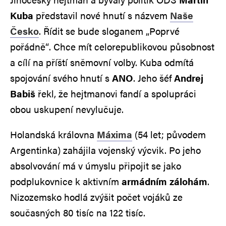
Kuba
představil nové hnutí s názvem
Naše
Česko
. Řídit se bude sloganem „Poprvé
pořádně“. Chce mít celorepublikovou působnost
a cílí na příští sněmovní volby. Kuba odmítá
spojování svého hnutí s
ANO
. Jeho šéf
Andrej
Babiš
řekl, že hejtmanovi fandí a spolupráci
obou uskupení nevylučuje.
Holandská královna
Máxima
(54 let; původem
Argentinka) zahájila vojenský výcvik. Po jeho
absolvování má v úmyslu připojit se jako
podplukovnice k aktivním
armádním zálohám
.
Nizozemsko hodlá zvýšit počet vojáků ze
současných 80 tisíc na 122 tisíc.