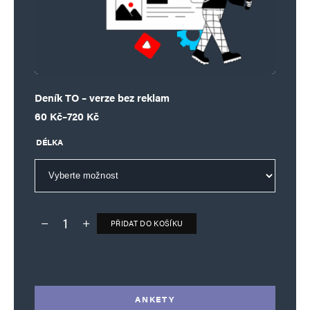
Deník TO – verze bez reklam
Rozpětí cen: 60 Kč až 720 Kč
60
Kč
–
720
Kč
DÉLKA
PŘIDAT DO KOŠÍKU
Deník TO – verze bez reklam množství
Alternative:
ANKETY