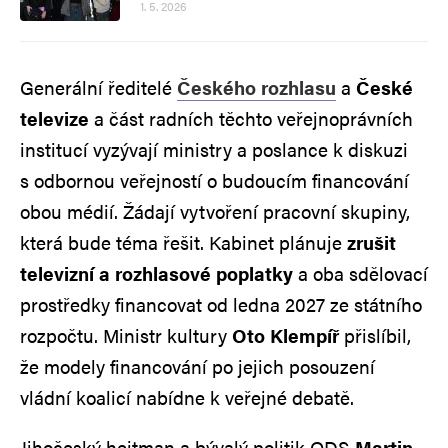
1. 5. 2026
Generální ředitelé
Českého rozhlasu
a
České
televize
a část radních těchto veřejnoprávních
institucí vyzývají ministry a poslance k diskuzi
s odbornou veřejností o budoucím financování
obou médií. Žádají vytvoření pracovní skupiny,
která bude téma řešit. Kabinet plánuje
zrušit
televizní a rozhlasové poplatky
a oba sdělovací
prostředky financovat od ledna 2027 ze státního
rozpočtu. Ministr kultury
Oto Klempíř
přislíbil,
že modely financování po jejich posouzení
vládní koalicí nabídne k veřejné debatě.
Jihočeský hejtman a bývalý politik ODS
Martin