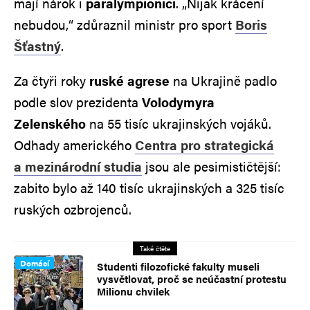
mají nárok i
paralympionici
. „Nijak krácení
nebudou,“ zdůraznil ministr pro sport
Boris
Šťastný
.
Za čtyři roky
ruské agrese
na Ukrajině padlo
podle slov prezidenta
Volodymyra
Zelenského
na 55 tisíc ukrajinských vojáků.
Odhady amerického
Centra pro strategická
a mezinárodní studia
jsou ale pesimističtější:
zabito bylo až 140 tisíc ukrajinských a 325 tisíc
ruských ozbrojenců.
Také čtěte
Domácí
Studenti filozofické fakulty museli
vysvětlovat, proč se neúčastní protestu
Milionu chvilek