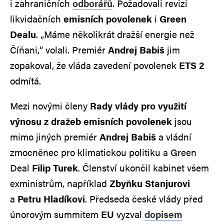
i zahraničních
odborářů
. Požadovali revizi
likvidačních
emisních povolenek
i
Green
Dealu
. „Máme několikrát dražší energie než
Číňani,“ volali. Premiér
Andrej Babiš
jim
zopakoval, že vláda zavedení povolenek
ETS 2
odmítá.
Mezi novými členy
Rady vlády pro využití
výnosu z dražeb emisních povolenek
jsou
mimo jiných premiér
Andrej Babiš
a vládní
zmocněnec pro klimatickou politiku a Green
Deal
Filip Turek
. Členství ukončil kabinet všem
exministrům, například
Zbyňku Stanjurovi
a
Petru Hladíkovi
. Předseda české vlády před
únorovým summitem
EU
vyzval
dopisem