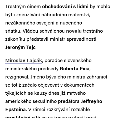
Trestným činem
obchodování s lidmi
by mohlo
být i zneužívání náhradního mateřství,
nezákonného osvojení a nuceného
sňatku. Vládou schválenou
novelu
trestního
zákoníku představil ministr spravedlnosti
Jeroným Tejc
.
Miroslav Lajčák
, poradce slovenského
ministerského předsedy
Roberta Fica
,
rezignoval. Jméno bývalého ministra zahraničí
se totiž začalo objevovat v dokumentech
týkajících se kauzy dnes již mrtvého
amerického sexuálního predátora
Jeffreyho
Epsteina
. V rámci rozkrývání rozsáhlé
prostituční sítě
se nakonec rozhodl před