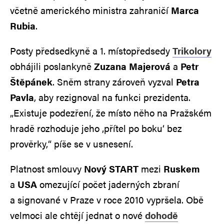
včetně amerického ministra zahraničí
Marca
Rubia
.
Posty předsedkyně a 1. místopředsedy
Trikolory
obhájili poslankyně
Zuzana Majerová
a
Petr
Štěpánek
. Sněm strany zároveň vyzval
Petra
Pavla
, aby rezignoval na funkci prezidenta.
„Existuje podezření, že místo něho na Pražském
hradě rozhoduje jeho ‚přítel po boku‘ bez
prověrky,“ píše se v usnesení.
Platnost smlouvy
Nový START
mezi
Ruskem
a
USA
omezující počet jaderných zbraní
a signované v Praze v roce 2010 vypršela. Obě
velmoci ale chtějí jednat o nové
dohodě