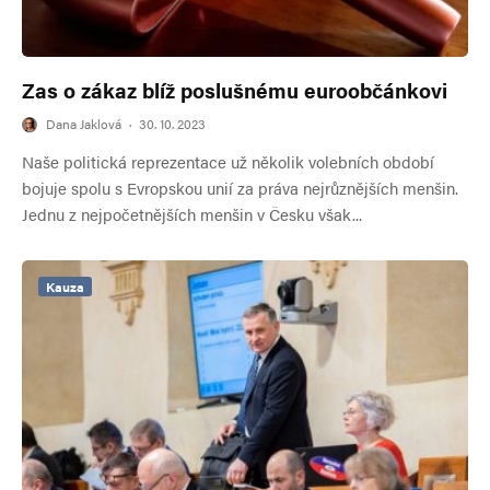
Zas o zákaz blíž poslušnému euroobčánkovi
Dana Jaklová
·
30. 10. 2023
Naše politická reprezentace už několik volebních období
bojuje spolu s Evropskou unií za práva nejrůznějších menšin.
Jednu z nejpočetnějších menšin v Česku však...
Kauza