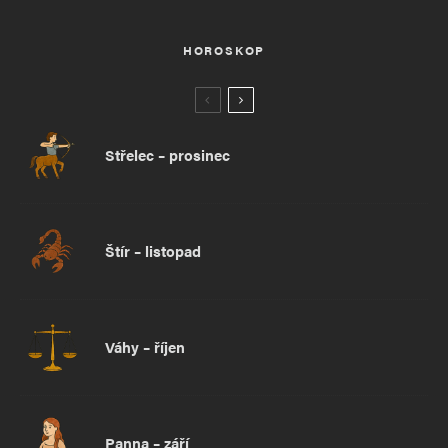
HOROSKOP
Střelec – prosinec
Štír – listopad
Váhy – říjen
Panna – září