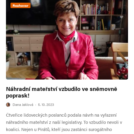
Rozhovor
Náhradní mateřství vzbudilo ve sněmovně
poprask!
Dana Jaklová
·
5. 10. 2023
Čtveřice lidoveckých poslanců podala návrh na vyřazení
náhradního mateřství z naší legislativy. To vzbudilo nevoli v
koalici. Nejen u Pirátů, kteří jsou zastánci surogátního