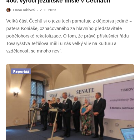
400. výročí jezuitské misie v Čechách
Dana Jaklová
·
2. 10. 2023
Velká část Čechů si o jezuitech pamatuje z dějepisu jediné –
patera Koniáše, označovaného za hlavního představitele
pobělohorské rekatolizace. O tom, že právě příslušníci řádu
Tovaryšstva Ježíšova měli u nás velký vliv na kulturu a
vzdělanost, se mnoho neví.
Reportáž