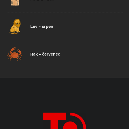
Lev – srpen
Rak – červenec