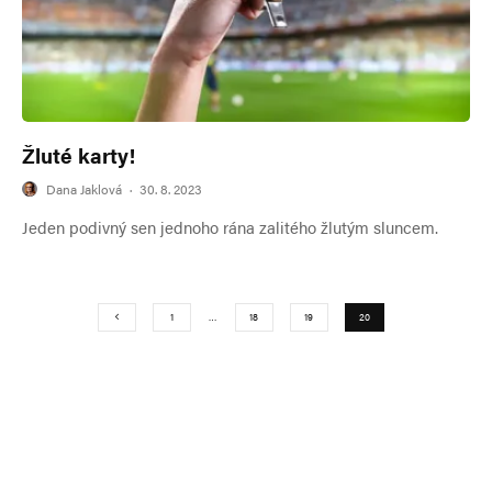
Žluté karty!
Dana Jaklová
·
30. 8. 2023
Jeden podivný sen jednoho rána zalitého žlutým sluncem.
1
…
18
19
20