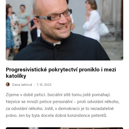
Progresivistické pokrytectví proniklo i mezi
katolíky
Dana Jaklová
·
7. 10. 2023
Žijeme v době peticí. Sociální sítě tomu jistě pomáhají.
Nejvíce se množí petice personální – proti odvolání někoho,
za odvolání někoho. Jistě, v demokracii je to nezadatelné
právo. Jen by byla docela dobrá konzistence petentů.