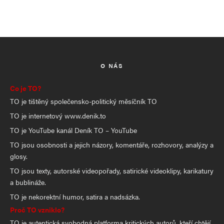
O NÁS
Co je TO?
TO je tištěný společensko-politický měsíčník TO
TO je internetový www.denik.to
TO je YouTube kanál Deník TO – YouTube
TO jsou osobnosti a jejich názory, komentáře, rozhovory, analýzy a
glosy.
TO jsou texty, autorské videopořady, satirické videoklipy, karikatury
a bublináže.
TO je nekorektní humor, satira a nadsázka.
Proč TO vzniklo?
TO je autentická svobodná platforma kritických autorů, kteří chtějí