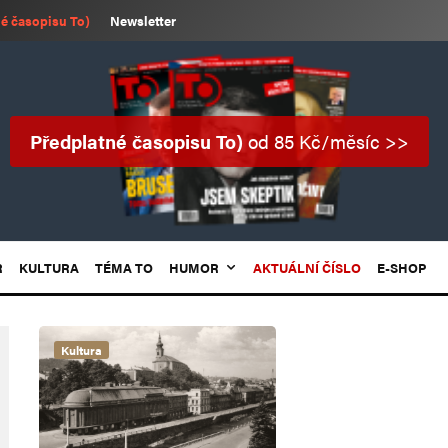
é časopisu To)
Newsletter
Předplatné časopisu To)
od 85 Kč/měsíc >>
R
KULTURA
TÉMA TO
HUMOR
AKTUÁLNÍ ČÍSLO
E-SHOP
Kultura