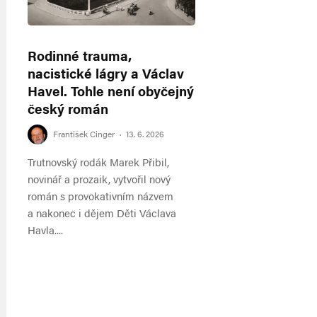
Rodinné trauma,
nacistické lágry a Václav
Havel. Tohle není obyčejný
český román
František Cinger
·
13. 6. 2026
Trutnovský rodák Marek Přibil,
novinář a prozaik, vytvořil nový
román s provokativním názvem
a nakonec i dějem Děti Václava
Havla....