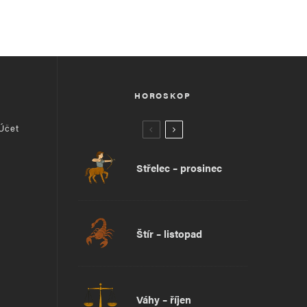
HOROSKOP
 Účet
Střelec – prosinec
Štír – listopad
Váhy – říjen