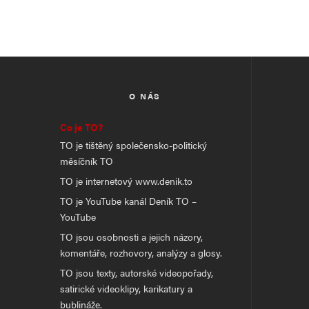
O NÁS
Co je TO?
TO je tištěný společensko-politický
měsíčník TO
TO je internetový www.denik.to
TO je YouTube kanál Deník TO –
YouTube
TO jsou osobnosti a jejich názory,
komentáře, rozhovory, analýzy a glosy.
TO jsou texty, autorské videopořady,
satirické videoklipy, karikatury a
bublináže.