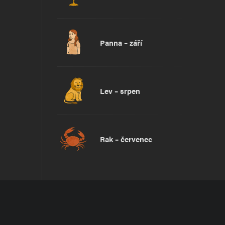
Panna – září
Lev – srpen
Rak – červenec