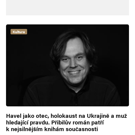
Kultura
Havel jako otec, holokaust na Ukrajině a muž
hledající pravdu. Přibilův román patří
k nejsilnějším knihám současnosti