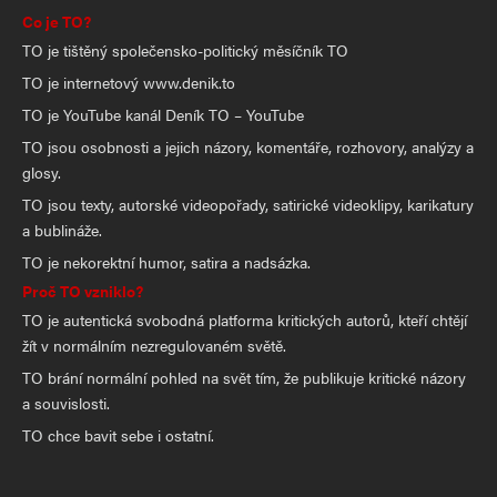
Co je TO?
TO je tištěný společensko-politický měsíčník TO
TO je internetový www.denik.to
TO je YouTube kanál Deník TO – YouTube
TO jsou osobnosti a jejich názory, komentáře, rozhovory, analýzy a
glosy.
TO jsou texty, autorské videopořady, satirické videoklipy, karikatury
a bublináže.
TO je nekorektní humor, satira a nadsázka.
Proč TO vzniklo?
TO je autentická svobodná platforma kritických autorů, kteří chtějí
žít v normálním nezregulovaném světě.
TO brání normální pohled na svět tím, že publikuje kritické názory
a souvislosti.
TO chce bavit sebe i ostatní.