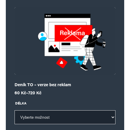
Deník TO – verze bez reklam
Rozpětí cen: 60 Kč až 720 Kč
60
Kč
–
720
Kč
DÉLKA