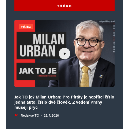
TÓČKO
TÓčko
Jak TO je? Milan Urban: Pro Piráty je nepřítel číslo
jedna auto, číslo dvě člověk. Z vedení Prahy
musejí pryč
Redakce TO
·
29. 7. 2026