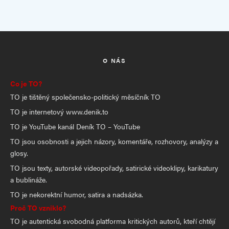
O NÁS
Co je TO?
TO je tištěný společensko-politický měsíčník TO
TO je internetový www.denik.to
TO je YouTube kanál Deník TO – YouTube
TO jsou osobnosti a jejich názory, komentáře, rozhovory, analýzy a
glosy.
TO jsou texty, autorské videopořady, satirické videoklipy, karikatury
a bublináže.
TO je nekorektní humor, satira a nadsázka.
Proč TO vzniklo?
TO je autentická svobodná platforma kritických autorů, kteří chtějí