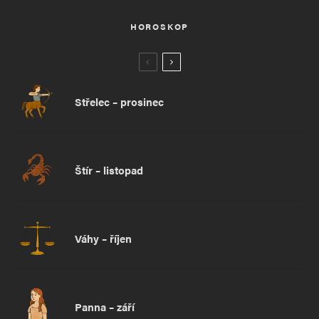
HOROSKOP
Střelec – prosinec
Štír – listopad
Váhy – říjen
Panna – září