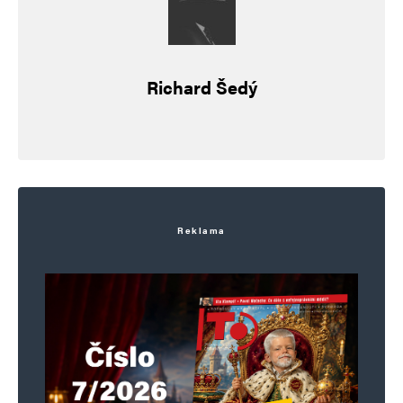
Komentář
*
Richard Šedý
Jméno
*
Reklama
E-mail
*
Webová stránka
Uložit do prohlížeče jméno, e-mail a webovou stránku pro budoucí
komentáře.