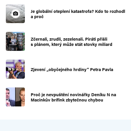
Je globální oteplení katastrofa? Kdo to rozhodl
a proč
Zčernali, zrudli, zezelenali. Piráti přišli
s plánem, který může stát stovky miliard
Zjevení „obyčejného hrdiny“ Petra Pavla
Proč je nevpuštění novinářky Deníku N na
Macinkův brífink zbytečnou chybou