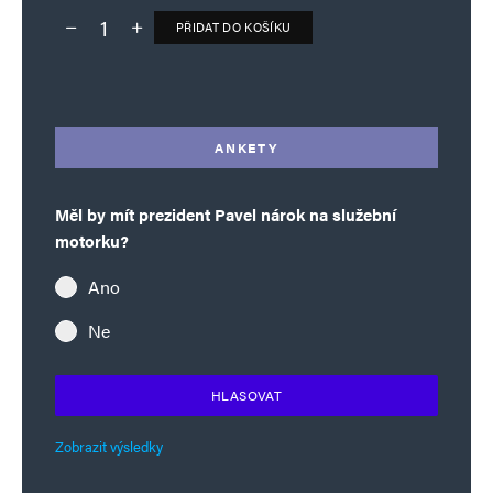
PŘIDAT DO KOŠÍKU
Deník TO – verze bez reklam množství
Alternative:
ANKETY
Měl by mít prezident Pavel nárok na služební
motorku?
Ano
Ne
HLASOVAT
Zobrazit výsledky