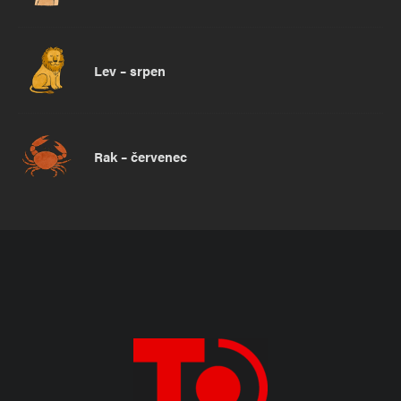
Lev – srpen
Rak – červenec