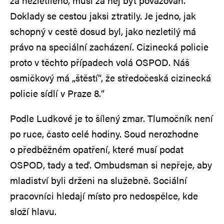
za nezletilého, musí za něj být považován.
Doklady se cestou jaksi ztratily. Je jedno, jak
schopný v cestě dosud byl, jako nezletilý má
právo na speciální zacházení. Cizinecká policie
proto v těchto případech volá OSPOD. Náš
osmičkový má „štěstí“, že středočeská cizinecká
policie sídlí v Praze 8.“
Podle Ludkové je to šílený zmar. Tlumočník není
po ruce, často celé hodiny. Soud nerozhodne
o předběžném opatření, které musí podat
OSPOD, tady a teď. Ombudsman si nepřeje, aby
mladiství byli drženi na služebně. Sociální
pracovníci hledají místo pro nedospělce, kde
složí hlavu.