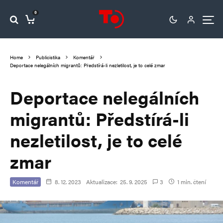
0
Home
Publicistika
Komentář
Deportace nelegálních migrantů: Předstírá-li nezletilost, je to celé zmar
Deportace nelegálních
migrantů: Předstírá-li
nezletilost, je to celé
zmar
Komentář
8. 12. 2023
Aktualizace:
25. 9. 2025
3
1 min. čtení