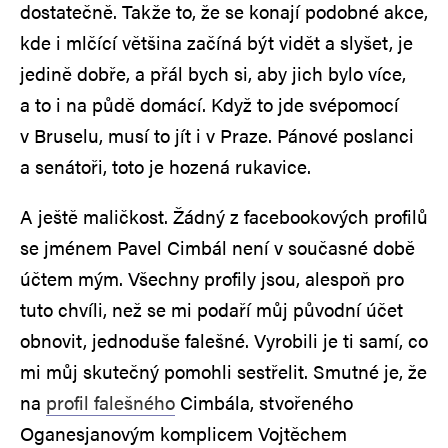
dostatečně. Takže to, že se konají podobné akce,
kde i mlčící většina začíná být vidět a slyšet, je
jedině dobře, a přál bych si, aby jich bylo více,
a to i na půdě domácí. Když to jde svépomocí
v Bruselu, musí to jít i v Praze. Pánové poslanci
a senátoři, toto je hozená rukavice.
A ještě maličkost. Žádný z facebookových profilů
se jménem Pavel Cimbál není v současné době
účtem mým. Všechny profily jsou, alespoň pro
tuto chvíli, než se mi podaří můj původní účet
obnovit, jednoduše falešné. Vyrobili je ti samí, co
mi můj skutečný pomohli sestřelit. Smutné je, že
na
profil falešného
Cimbála, stvořeného
Oganesjanovým komplicem Vojtěchem