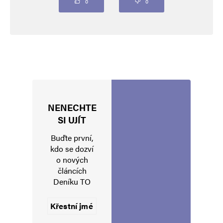
Komentář
*
0
0
NENECHTE
Jméno
*
SI UJÍT
Buďte první,
kdo se dozví
o nových
E-mail
*
Webová stránka
článcích
Deníku TO
Uložit do prohlížeče jméno, e-mail a webovou stránku pro budoucí
komentáře.