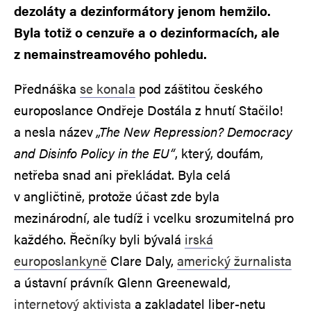
dezoláty a dezinformátory jenom hemžilo.
Byla totiž o cenzuře a o dezinformacích, ale
z nemainstreamového pohledu.
Přednáška
se konala
pod záštitou českého
europoslance Ondřeje Dostála z hnutí Stačilo!
a nesla název
„The New Repression? Democracy
and Disinfo Policy in the EU“
, který, doufám,
netřeba snad ani překládat. Byla celá
v angličtině, protože účast zde byla
mezinárodní, ale tudíž i vcelku srozumitelná pro
každého. Řečníky byli bývalá
irská
europoslankyně
Clare Daly,
americký žurnalista
a ústavní právník Glenn Greenewald,
internetový aktivista
a zakladatel liber-netu