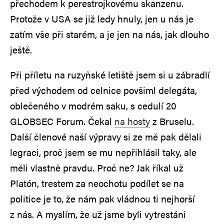
přechodem k perestrojkovému skanzenu.
Protože v USA se již ledy hnuly, jen u nás je
zatím vše při starém, a je jen na nás, jak dlouho
ještě.
Při příletu na ruzyňské letiště jsem si u zábradlí
před východem od celnice povšiml delegáta,
oblečeného v modrém saku, s cedulí 20
GLOBSEC Forum. Čekal
na hosty
z Bruselu.
Další členové naší výpravy si ze mě pak dělali
legraci, proč jsem se mu nepřihlásil taky, ale
měli vlastně pravdu. Proč ne? Jak říkal už
Platón, trestem za neochotu podílet se na
politice je to, že nám pak vládnou ti nejhorší
z nás. A myslím, že už jsme byli vytrestáni