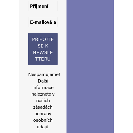
Informujte mě o nových komentářích e-mailem.
Informujte mě o nových příspěvcích e-mailem.
Alternative:
Nespamujeme!
Další
informace
naleznete v
našich
zásadách
ochrany
osobních
údajů
.