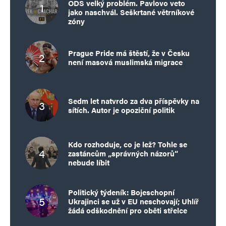
ODS velký problém. Pavlovo veto
jako naschvál. Seškrtané větrníkové
zóny
Prague Pride má štěstí, že v Česku
není masová muslimská migrace
Sedm let natvrdo za dva příspěvky na
sítích. Autor je opoziční politik
Kdo rozhoduje, co je lež? Tohle se
zastáncům „správných názorů“
nebude líbit
Politický týdeník: Bojeschopní
Ukrajinci se už v EU neschovají; Uhlíř
žádá odškodnění pro oběti střelce