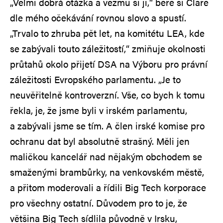
„Velmi dobrá otázka a vezmu si ji,“ bere si Clare
dle mého očekávání rovnou slovo a spustí.
„Trvalo to zhruba pět let, na komitétu LEA, kde
se zabývali touto záležitostí,“ zmiňuje okolnosti
průtahů okolo přijetí DSA na Výboru pro právní
záležitosti Evropského parlamentu. „Je to
neuvěřitelně kontroverzní. Vše, co bych k tomu
řekla, je, že jsme byli v irském parlamentu,
a zabývali jsme se tím. A člen irské komise pro
ochranu dat byl absolutně strašný. Měli jen
maličkou kancelář nad nějakým obchodem se
smaženými brambůrky, na venkovském městě,
a přitom moderovali a řídili Big Tech korporace
pro všechny ostatní. Důvodem pro to je, že
většina Big Tech sídlila původně v Irsku,