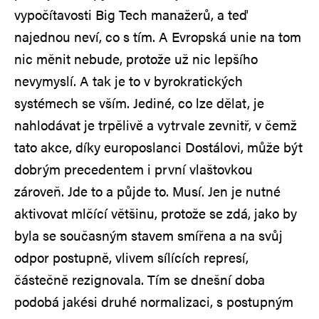
vypočítavosti Big Tech manažerů, a teď
najednou neví, co s tím. A Evropská unie na tom
nic měnit nebude, protože už nic lepšího
nevymyslí. A tak je to v byrokratických
systémech se vším. Jediné, co lze dělat, je
nahlodávat je trpělivě a vytrvale zevnitř, v čemž
tato akce, díky europoslanci Dostálovi, může být
dobrým precedentem i první vlaštovkou
zároveň. Jde to a půjde to. Musí. Jen je nutné
aktivovat mlčící většinu, protože se zdá, jako by
byla se současným stavem smířena a na svůj
odpor postupně, vlivem sílících represí,
částečně rezignovala. Tím se dnešní doba
podobá jakési druhé normalizaci, s postupným