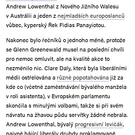
Andrew Lowenthal z Nového Jižního Walesu
v Austrálii a jeden z
nejmladších europoslanců
vůbec, kyperský Řek Fidias Panayiotou.
Nakonec bylo řečníků o jednoho méně, protože
se Glenn Greenewald musel na poslední chvíli
pro nemoc omluvit, ale na kvalitě akce to
nezměnilo nic. Clare Daly, která byla liberálními
médii ostřelována a
různě popotahována
již za
kde co (včetně zaměstnávání bývalého manžela
v roli asistenta), v Evropském parlamentu
skončila s minulými volbami, takže si při svém
návratu na žhavou půdu servítky žádné nebrala.
Andrew Lowenthal, bývalý
progresivní levičák
,
naivně hájící liberály druhdy proklamované