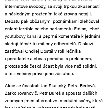
internetové svobody, se svojí trpkou zkušeností
a následným prozřením také zrovna netajil.
Debatu pak občasnými poznámkami zlehčoval
enfant terrible celého parlamentu Fidias, jehož
youtubový kanál
a peprné komentáře k jednání
sledují téměř tři miliony odběratelů. Diskuzi
zaštiťoval Ondřej Dostál v roli řečníka
i pořadatele a občas pomáhal s překladem,
protože zde česká účast byla více než solidní,
a to z většiny právě jeho zásluhou.
Akce se účastnili Jan Skalický, Petra Rédová,
Žarko Jovanovič, Petr Bureš a spousta dalších
známých jmen alternativní mediální scény, která
jsou v důsledku vyhrocené agendy boje proti