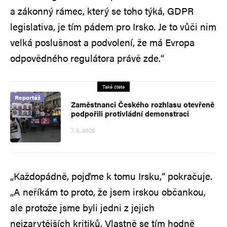
a zákonný rámec, který se toho týká, GDPR
legislativa, je tím pádem pro Irsko. Je to vůči nim
velká poslušnost a podvolení, že má Evropa
odpovědného regulátora právě zde.“
Také čtěte
Reportáž
Zaměstnanci Českého rozhlasu otevřeně
podpořili protivládní demonstraci
7. 5. 2026
„Každopádně, pojďme k tomu Irsku,“ pokračuje.
„A neříkám to proto, že jsem irskou občankou,
ale protože jsme byli jedni z jejich
nejzarytějších kritiků. Vlastně se tím hodně