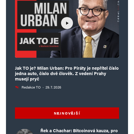
Jak TO je? Milan Urban: Pro Piráty je nepřítel číslo
jedna auto, číslo dvě člověk. Z vedení Prahy
musejí pryč
Redakce TO
·
29. 7. 2026
NEJNOVĚJŠÍ
Řek a Chachar: Bitcoinová kauza, pro