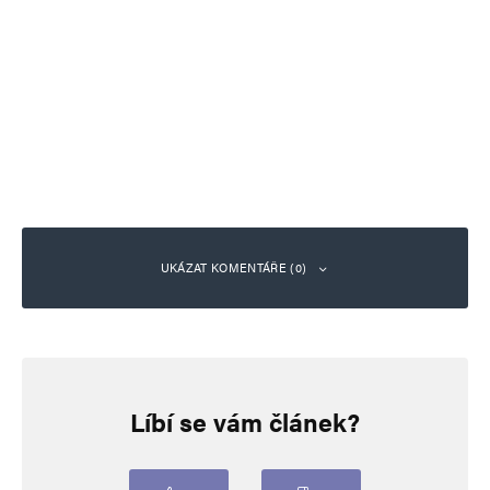
UKÁZAT KOMENTÁŘE (0)
Napsat komentář
Líbí se vám článek?
Vaše e-mailová adresa nebude zveřejněna.
Vyžadované informace jsou
označeny
*