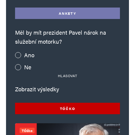
ANKETY
Měl by mít prezident Pavel nárok na
služební motorku?
Ano
Ne
HLASOVAT
Zobrazit výsledky
TÓČKO
TÓčko