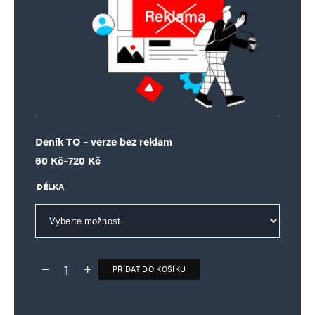
Deník TO – verze bez reklam
Rozpětí cen: 60 Kč až 720 Kč
60
Kč
–
720
Kč
DÉLKA
PŘIDAT DO KOŠÍKU
Deník TO – verze bez reklam množství
Alternative: