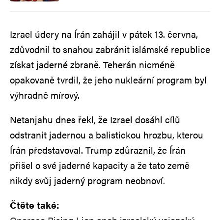
Izrael údery na Írán zahájil v pátek 13. června,
zdůvodnil to snahou zabránit islámské republice
získat jaderné zbraně. Teherán nicméně
opakovaně tvrdil, že jeho nukleární program byl
výhradně mírový.
Netanjahu dnes řekl, že Izrael dosáhl cílů
odstranit jadernou a balistickou hrozbu, kterou
Írán představoval. Trump zdůraznil, že Írán
přišel o své jaderné kapacity a že tato země
nikdy svůj jaderný program neobnoví.
Čtěte také: