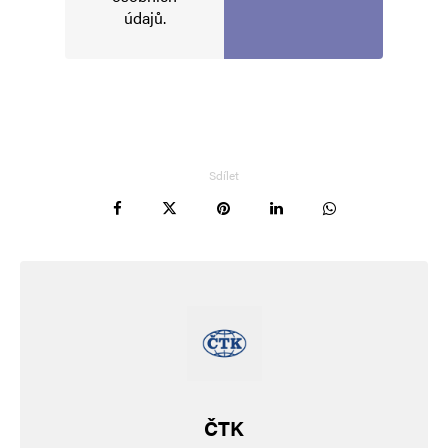
údajů
.
Informujte mě o nových příspěvcích e-mailem.
Alternative:
Sdílet
ČTK