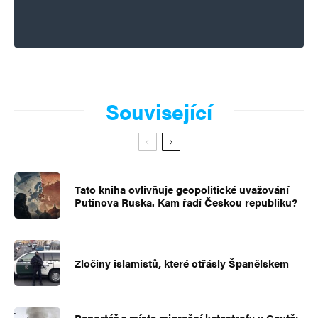
Související
Tato kniha ovlivňuje geopolitické uvažování
Putinova Ruska. Kam řadí Českou republiku?
Zločiny islamistů, které otřásly Španělskem
Reportáž z místa migrační katastrofy v Ceutě: