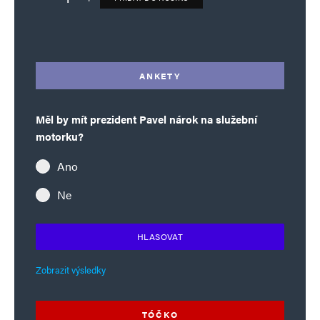
Deník TO – verze bez reklam množství
Alternative:
ANKETY
Měl by mít prezident Pavel nárok na služební
motorku?
Ano
Ne
HLASOVAT
Zobrazit výsledky
TÓČKO