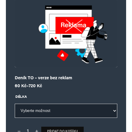
Deník TO – verze bez reklam
Rozpětí cen: 60 Kč až 720 Kč
60
Kč
–
720
Kč
DÉLKA
PŘIDAT DO KOŠÍKU