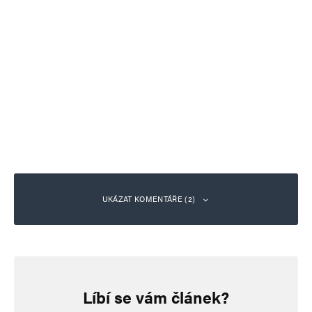
UKÁZAT KOMENTÁŘE (2)
Lance
Odpovědět
24. 6. 2025 (19:45)
Líbí se vám článek?