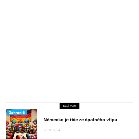
Také čtěte
Zahraničí
Německo je říše ze špatného vtipu
26. 9. 2024