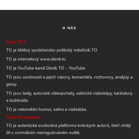
O NÁS
Co je TO?
TO je tištěný společensko-politický měsíčník TO
TO je internetový www.denik.to
TO je YouTube kanál Deník TO – YouTube
TO jsou osobnosti a jejich názory, komentáře, rozhovory, analýzy a
glosy.
TO jsou texty, autorské videopořady, satirické videoklipy, karikatury
a bublináže.
TO je nekorektní humor, satira a nadsázka.
Proč TO vzniklo?
TO je autentická svobodná platforma kritických autorů, kteří chtějí
žít v normálním nezregulovaném světě.