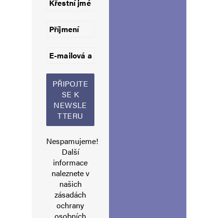
Jméno
*
E-mail
*
Webová stránka
Nespamujeme!
Další
informace
Uložit do prohlížeče jméno, e-mail a webovou stránku pro budoucí
naleznete v
komentáře.
našich
zásadách
Informujte mě o nových komentářích e-mailem.
ochrany
osobních