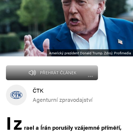
Americký prezident Donald Trump. Zdroj: Profimedia
PŘEHRÁT ČLÁNEK
ČTK
Agenturní zpravodajství
I
z
rael a Írán porušily vzájemné příměří,