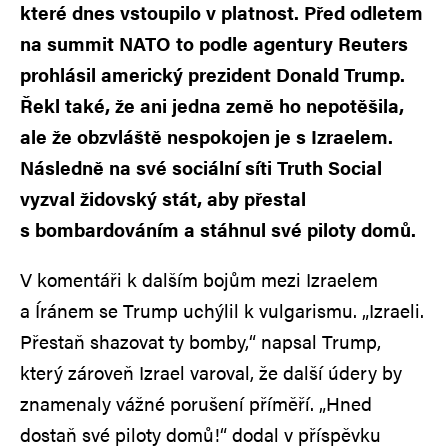
které dnes vstoupilo v platnost. Před odletem
na summit NATO to podle agentury Reuters
prohlásil americký prezident Donald Trump.
Řekl také, že ani jedna země ho nepotěšila,
ale že obzvláště nespokojen je s Izraelem.
Následně na své sociální síti Truth Social
vyzval židovský stát, aby přestal
s bombardováním a stáhnul své piloty domů.
V komentáři k dalším bojům mezi Izraelem
a Íránem se Trump uchýlil k vulgarismu. „Izraeli.
Přestaň shazovat ty bomby,“ napsal Trump,
který zároveň Izrael varoval, že další údery by
znamenaly vážné porušení příměří. „Hned
dostaň své piloty domů!“ dodal v příspěvku