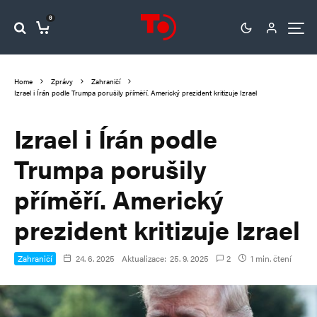
0
Home
Zprávy
Zahraničí
Izrael i Írán podle Trumpa porušily příměří. Americký prezident kritizuje Izrael
Izrael i Írán podle
Trumpa porušily
příměří. Americký
prezident kritizuje Izrael
Zahraničí
24. 6. 2025
Aktualizace:
25. 9. 2025
2
1 min. čtení