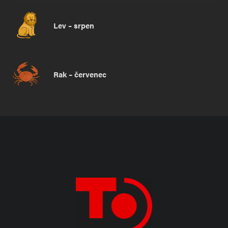
Lev – srpen
Rak – červenec