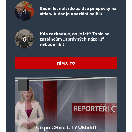
Sedm let natvrdo za dva příspěvky na
sítích. Autor je opoziční politik
Kdo rozhoduje, co je lež? Tohle se
zastáncům „správných názorů“
nebude líbit
TÉMA TO
Islamistický teror v EU, 6. díl:
Mýty o Václavu Klausovi:
Vymíráme a politici lžou:
Islamistický teror v EU, 5. díl:
Brutální poprava 85letého
Pivo, jazz, hádky, loajalita
porodnost nezachrání
katolického kněze Jacquese
Pim Fortuyn: Muž, který se
Krvavé oslavy pádu Bastily
dotace, byty ani zkrácené
i humor. Jakl boří legendy
Co po ČRo a ČT? Uklidit!
o bývalém prezidentovi
nestihl stát premiérem
Hamela
úvazky
v Nice