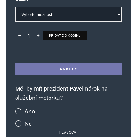
PŘIDAT DO KOŠÍKU
Deník TO – verze bez reklam množství
Alternative:
ANKETY
Měl by mít prezident Pavel nárok na
služební motorku?
Ano
Ne
HLASOVAT