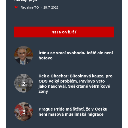
Redakce TO
·
29. 7. 2026
NEJNOVĚJŠÍ
Íránu se vrací svoboda. Ještě ale není
hotovo
Řek a Chachar: Bitcoinová kauza, pro
ODS velký problém. Pavlovo veto
jako naschvál. Seškrtané větrníkové
zóny
Prague Pride má štěstí, že v Česku
není masová muslimská migrace