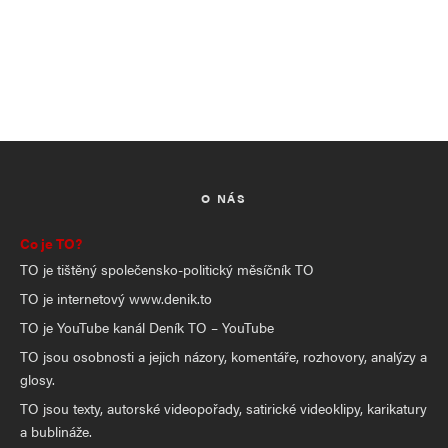
O NÁS
Co je TO?
TO je tištěný společensko-politický měsíčník TO
TO je internetový www.denik.to
TO je YouTube kanál Deník TO – YouTube
TO jsou osobnosti a jejich názory, komentáře, rozhovory, analýzy a
glosy.
TO jsou texty, autorské videopořady, satirické videoklipy, karikatury
a bublináže.