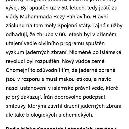
vývoj. Byl spuštěn už v 50. letech, tedy ještě za
vlády Muhammada Rezy Pahlavího. Hlavní
zásluhu na tom měly Spojené státy. Tajné služby
odhadují, že zhruba v 60. letech byl v přísném
utajení vedle civilního programu spuštěn
výzkum jaderných zbraní. Nicméně po islámské
revoluci byl rozpuštěn. Nový vůdce země
Chomejní to zdůvodnil tím, že jaderné zbraně
jsou v rozporu s muslimskou etikou, a navíc
našel ustanovení v islámské právní vědě, které
je prý zakazují. Írán dobrovolně podepsal
smlouvy, kterými zavrhl držení jaderných zbraní,
ale také biologických a chemických.
Podle blízkovýchodních i západních rozvědek