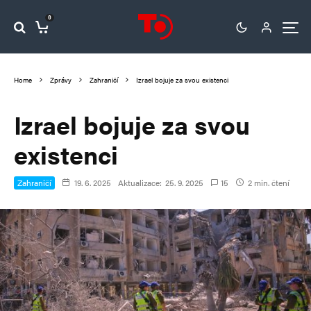
0
Home
Zprávy
Zahraničí
Izrael bojuje za svou existenci
Izrael bojuje za svou
existenci
Zahraničí
19. 6. 2025
Aktualizace:
25. 9. 2025
15
2 min. čtení