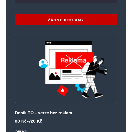
ŽÁDNÉ REKLAMY
Deník TO – verze bez reklam
Rozpětí cen: 60 Kč až 720 Kč
60
Kč
–
720
Kč
DÉLKA