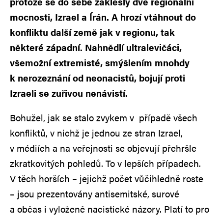
protože se do sebe zaklesly dvě regionální
mocnosti, Izrael a Írán. A hrozí vtáhnout do
konfliktu další země jak v regionu, tak
některé západní. Nahnědlí ultralevičáci,
všemožní extremisté, smýšlením mnohdy
k nerozeznání od neonacistů, bojují proti
Izraeli se zuřivou nenávistí.
Bohužel, jak se stalo zvykem v případě všech
konfliktů, v nichž je jednou ze stran Izrael,
v médiích a na veřejnosti se objevují přehršle
zkratkovitých pohledů. To v lepších případech.
V těch horších – jejichž počet vůčihledně roste
– jsou prezentovány antisemitské, surové
a občas i vyloženě nacistické názory. Platí to pro