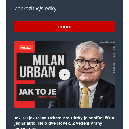
Zobrazit výsledky
TÓČKO
TÓčko
Jak TO je? Milan Urban: Pro Piráty je nepřítel číslo
jedna auto, číslo dvě člověk. Z vedení Prahy
musejí pryč