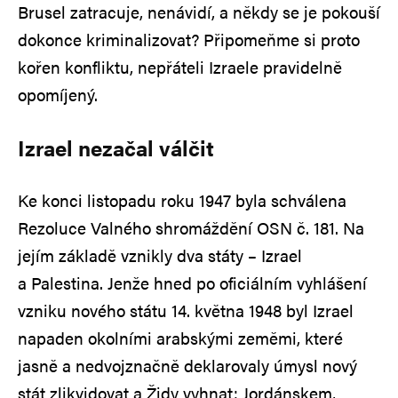
Brusel zatracuje, nenávidí, a někdy se je pokouší
dokonce kriminalizovat? Připomeňme si proto
kořen konfliktu, nepřáteli Izraele pravidelně
opomíjený.
Izrael nezačal válčit
Ke konci listopadu roku 1947 byla schválena
Rezoluce Valného shromáždění OSN č. 181. Na
jejím základě vznikly dva státy – Izrael
a Palestina. Jenže hned po oficiálním vyhlášení
vzniku nového státu 14. května 1948 byl Izrael
napaden okolními arabskými zeměmi, které
jasně a nedvojznačně deklarovaly úmysl nový
stát zlikvidovat a Židy vyhnat: Jordánskem,