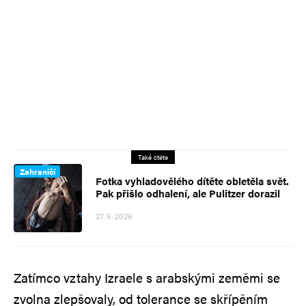
Také čtěte
Zahraničí
Fotka vyhladovělého dítěte obletěla svět.
Pak přišlo odhalení, ale Pulitzer dorazil
27. 5. 2026
Zatímco vztahy Izraele s arabskými zeměmi se
zvolna zlepšovaly, od tolerance se skřípěním