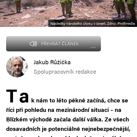
Následky íránského útoku v Izraeli. Zdroj: Profimedia
PŘEHRÁT ČLÁNEK
Jakub Růžička
Spolupracovník redakce
T
a
k nám to léto pěkně začíná, chce se
říci při pohledu na mezinárodní situaci – na
Blízkém východě začala další válka. Ze všech
dosavadních je potenciálně nejnebezpečnější,