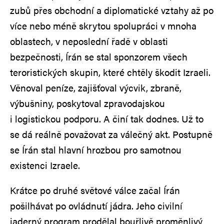
zubů přes obchodní a diplomatické vztahy až po
více nebo méně skrytou spolupráci v mnoha
oblastech, v neposlední řadě v oblasti
bezpečnosti, Írán se stal sponzorem všech
teroristických skupin, které chtěly škodit Izraeli.
Věnoval peníze, zajišťoval výcvik, zbraně,
výbušniny, poskytoval zpravodajskou
i logistickou podporu. A činí tak dodnes. Už to
se dá reálně považovat za válečný akt. Postupně
se Írán stal hlavní hrozbou pro samotnou
existenci Izraele.
Krátce po druhé světové válce začal Írán
pošilhávat po ovládnutí jádra. Jeho civilní
jaderný program prodělal bouřlivě proměnlivý