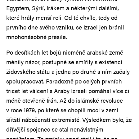
Egyptem, Sýrií, Irákem a některými dalšími,
které hrály menší roli. Od té chvíle, tedy od
prvního dne svého vzniku, se Izrael jen bránil
mnohonásobné přesile.
Po desítkách let bojů nicméně arabské země
měnily názor, postupně se smířily s existencí
židovského státu a jedna po druhé s ním začaly
spolupracovat. Paradoxně po celých prvních
třicet let válčení s Araby Izraeli pomáhal více či
méně otevřeně Írán. Až do islámské revoluce
v roce 1979, po které se chopili moci v zemi
šíitští náboženští extremisté. Výsledkem bylo, že
dřívější spojenec se stal nenávistným
nepřítelem. Za zmínku snad stojí i to, že na