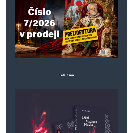
Jméno
*
Reklama
E-mail
*
Webová stránka
Uložit do prohlížeče jméno, e-mail a webovou stránku pro budoucí
komentáře.