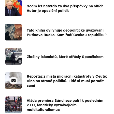
Sedm let natvrdo za dva příspěvky na sítích.
Autor je opoziční politik
Tato kniha ovlivňuje geopolitické uvažování
Putinova Ruska. Kam řadí Českou republiku?
Zločiny islamistů, které otřásly Španělskem
Reportáž z místa migrační katastrofy v Ceutě:
Vina na straně politiků. Lidé si musí poradit
sami
Vláda premiéra Sáncheze patří k posledním
v EU, fanaticky vyznávajícím
multikulturalismus