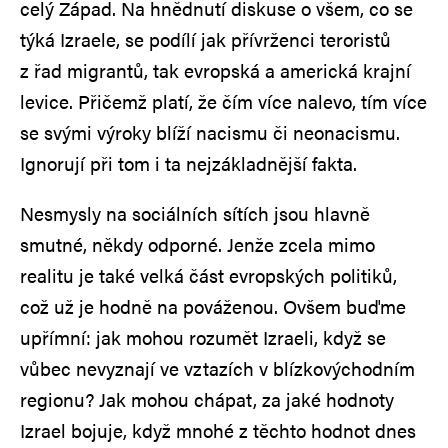
celý Západ. Na hnědnutí diskuse o všem, co se
týká Izraele, se podílí jak přívrženci teroristů
z řad migrantů, tak evropská a americká krajní
levice. Přičemž platí, že čím více nalevo, tím více
se svými výroky blíží nacismu či neonacismu.
Ignorují při tom i ta nejzákladnější fakta.
Nesmysly na sociálních sítích jsou hlavně
smutné, někdy odporné. Jenže zcela mimo
realitu je také velká část evropských politiků,
což už je hodně na pováženou. Ovšem buďme
upřímní: jak mohou rozumět Izraeli, když se
vůbec nevyznají ve vztazích v blízkovýchodním
regionu? Jak mohou chápat, za jaké hodnoty
Izrael bojuje, když mnohé z těchto hodnot dnes