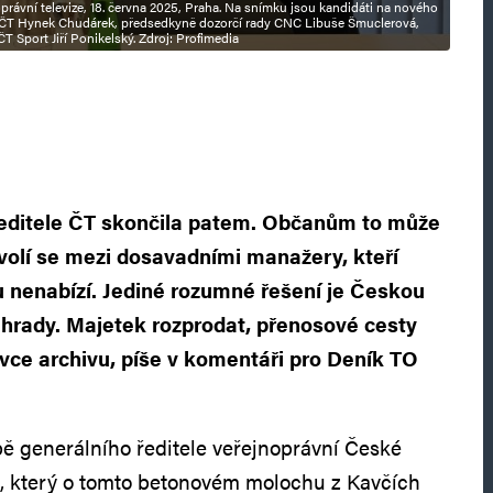
oprávní televize, 18. června 2025, Praha. Na snímku jsou kandidáti na nového
tel ČT Hynek Chudárek, předsedkyně dozorčí rady CNC Libuše Šmuclerová,
T Sport Jiří Ponikelský. Zdroj: Profimedia
editele ČT skončila patem. Občanům to může
volí se mezi dosavadními manažery, kteří
nenabízí. Jediné rozumné řešení je Českou
náhrady. Majetek rozprodat, přenosové cesty
ávce archivu, píše v komentáři pro Deník TO
bě generálního ředitele veřejnoprávní České
k, který o tomto betonovém molochu z Kavčích