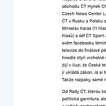
obchodu ČT Hynek Chu
Czech News Center Li
ČT v Rusku a Polsku a
Miroslav Karas (11 hla
hlasů) a šéf ČT Sport J
svém facebooku těmit
televize do finálové p
hnedle čtyři vrcholné
žijí v iluzi, že Česká 
jí ukládá zákon. Já si
Takže rozpaky, samé r
Od Rady ČT, kterou k
politická garnitura, a
o jediné: zachovat st