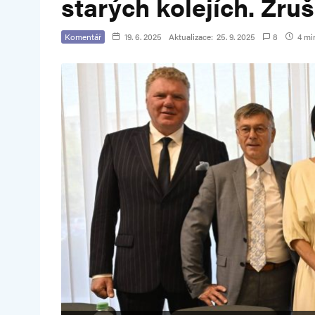
starých kolejích. Zru
Komentář
19. 6. 2025
Aktualizace:
25. 9. 2025
8
4 min