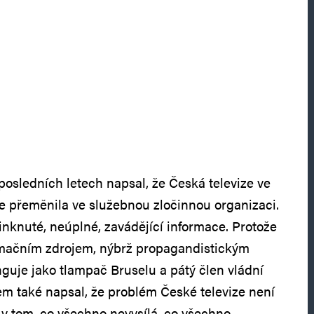
osledních letech napsal, že Česká televize ve
se přeměnila ve služebnou zločinnou organizaci.
inknuté, neúplné, zavádějící informace. Protože
rmačním zdrojem, nýbrž propagandistickým
nguje jako tlampač Bruselu a pátý člen vládní
em také napsal, že problém České televize není
ž v tom, co všechno nevysílá, co všechno