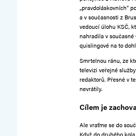
„pravdoláskovních“ po
a v současnosti z Bru
vedoucí úlohu KSČ, kte
nahradila v současné 
quislingové na to dohlí
Smrtelnou ránu, ze kt
televizi veřejné služ
redaktorů. Přesně v te
nevrátily.
Cílem je zachov
Ale vraťme se do souč
Když do druhého kola v