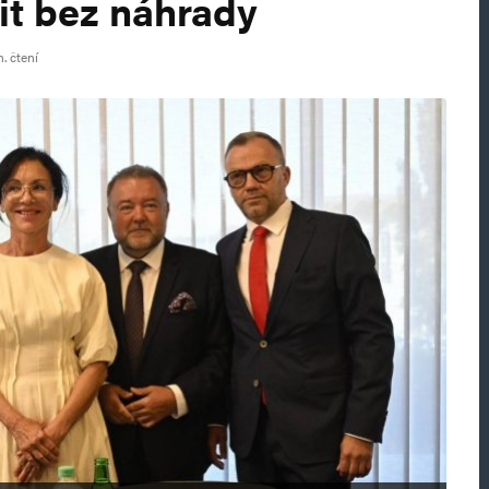
šit bez náhrady
. čtení