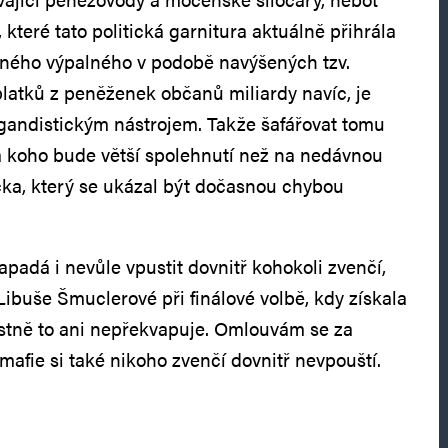
 které tato politická garnitura aktuálně přihrála
nného výpalného v podobě navýšených tzv.
atků z peněženek občanů miliardy navíc, je
gandistickým nástrojem. Takže šafářovat tomu
 koho bude větší spolehnutí než na nedávnou
ka, který se ukázal být dočasnou chybou
padá i nevůle vpustit dovnitř kohokoli zvenčí,
ibuše Šmuclerové při finálové volbě, kdy získala
astně to ani nepřekvapuje. Omlouvám se za
mafie si také nikoho zvenčí dovnitř nevpouští.