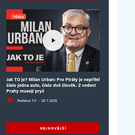
TÓčko
Jak TO je? Milan Urban: Pro Piráty je nepřítel
číslo jedna auto, číslo dvě člověk. Z vedení
Prahy musejí pryč
Redakce TO
·
29. 7. 2026
NEJNOVĚJŠÍ