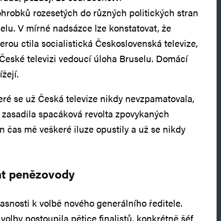
hrobků rozesetých do různých politických stran
selu. V mírné nadsázce lze konstatovat, že
rou ctila socialistická Československá televize,
České televizi vedoucí úloha Bruselu. Domácí
žejí.
eré se už Česká televize nikdy nevzpamatovala,
by zasadila spacáková revolta zpovykaných
n čas mě veškeré iluze opustily a už se nikdy
at penězovody
asnosti k volbě nového generálního ředitele.
olby postoupila pětice finalistů, konkrétně šéf