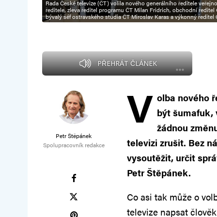
Rada České televize (ČT) volila nového generálního ředitele veřejn
ředitele, zleva ředitel programu ČT Milan Fridrich, obchodní ředi
bývalý šéf ostravského studia ČT Miroslav Karas a výkonný ředitel Č
PŘEHRÁT ČLÁNEK
V
olba nového ř
být šumafuk, 
žádnou změnu 
Petr Štěpánek
televizi zrušit. Bez 
Spolupracovník redakce
vysoutěžit, určit spr
Petr Štěpánek.
Co asi tak může o vol
televize napsat člově