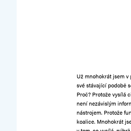
Už mnohokrát jsem v p
své stávající podobě 
Proč? Protože vysílá c
není nezávislým info
nástrojem. Protože fu
koalice. Mnohokrát js
v tom, co vysílá, nýbr