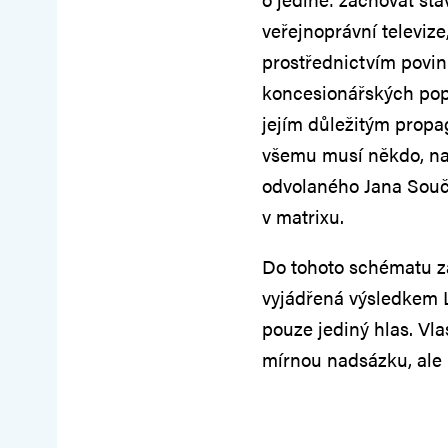
veřejnoprávní televize,
prostřednictvím povi
koncesionářských popl
jejím důležitým propa
všemu musí někdo, na
odvolaného Jana Souč
v matrixu.
Do tohoto schématu za
vyjádřená výsledkem L
pouze jediný hlas. Vl
mírnou nadsázku, ale 