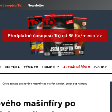
é časopisu To)
Newsletter
Předplatné časopisu To)
od 85 Kč/měsíc >>
R
KULTURA
TÉMA TO
HUMOR
AKTUÁLNÍ ČÍSLO
E-SHOP
Česká televize bez nového mašinfíry po starých kolejích. Zrušit bez náhrady
ového mašinfíry po