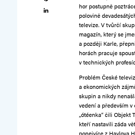
hor postupně poztráce
polovině devadesátýc
televize. V tvůrčí sku
magazín, který se jm
a později Karle, přepn
horách pracuje spoust
v technických profesíc
Problém České televize
a ekonomických zájmů
skupin a nikdy nenašla
vedení a především v
„ótéenka“ čili Objekt 
kteří nastavili záda v
ponejvíce z Havlova H