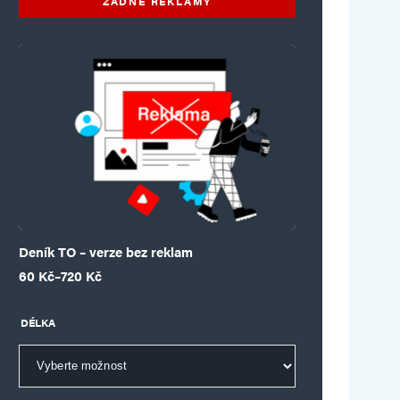
ŽÁDNÉ REKLAMY
Deník TO – verze bez reklam
Rozpětí cen: 60 Kč až 720 Kč
60
Kč
–
720
Kč
DÉLKA