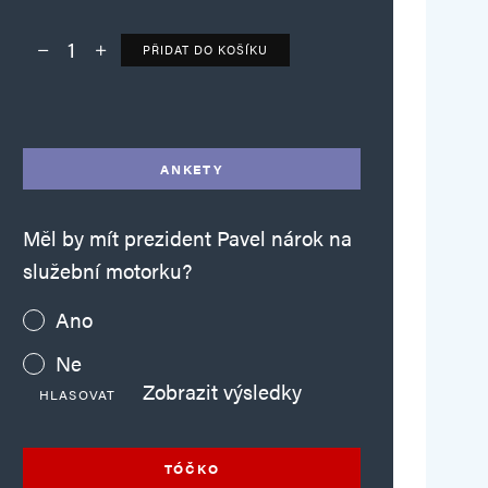
PŘIDAT DO KOŠÍKU
Deník TO – verze bez reklam množství
Alternative:
ANKETY
Měl by mít prezident Pavel nárok na
služební motorku?
Ano
Ne
Zobrazit výsledky
HLASOVAT
TÓČKO