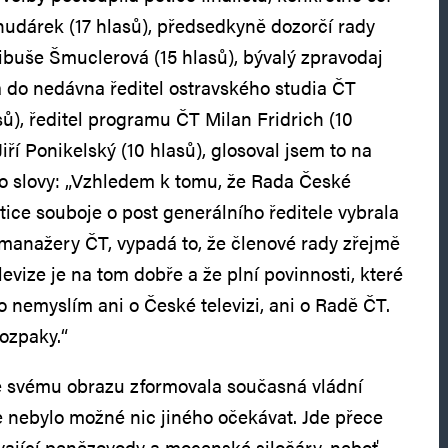
dárek (17 hlasů), předsedkyně dozorčí rady
buše Šmuclerová (15 hlasů), bývalý zpravodaj
 do nedávna ředitel ostravského studia ČT
sů), ředitel programu ČT Milan Fridrich (10
iří Ponikelský (10 hlasů), glosoval jsem to na
o slovy: „Vzhledem k tomu, že Rada České
ětice souboje o post generálního ředitele vybrala
 manažery ČT, vypadá to, že členové rady zřejmě
televize je na tom dobře a že plní povinnosti, které
 to nemyslím ani o České televizi, ani o Radě ČT.
ozpaky.“
e svému obrazu zformovala současná vládní
le nebylo možné nic jiného očekávat. Jde přece
ávající penězovody a mocenské siločáry, neboť