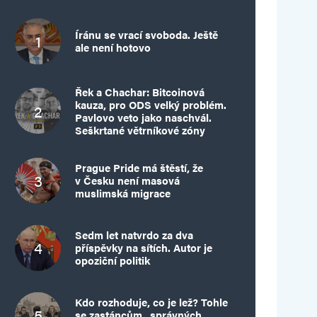
Íránu se vrací svoboda. Ještě
ale není hotovo
Řek a Chachar: Bitcoinová
kauza, pro ODS velký problém.
Pavlovo veto jako naschvál.
Seškrtané větrníkové zóny
Prague Pride má štěstí, že
v Česku není masová
muslimská migrace
Sedm let natvrdo za dva
příspěvky na sítích. Autor je
opoziční politik
Kdo rozhoduje, co je lež? Tohle
se zastáncům „správných