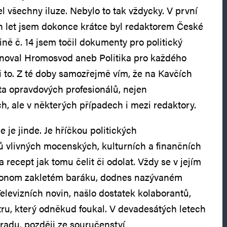
l všechny iluze. Nebylo to tak vždycky. V první
h let jsem dokonce krátce byl redaktorem České
pině č. 14 jsem točil dokumenty pro politický
enoval Hromosvod aneb Politika pro každého
i to. Z té doby samozřejmě vím, že na Kavčích
a opravdových profesionálů, nejen
h, ale v některých případech i mezi redaktory.
 je jinde. Je hříčkou politických
 vlivných mocenských, kulturních a finančních
 recept jak tomu čelit či odolat. Vždy se v jejím
 onom zakletém baráku, dodnes nazývaném
Televizních novin, našlo dostatek kolaborantů,
ětru, který odněkud foukal. V devadesátých letech
radu, později ze souručenství