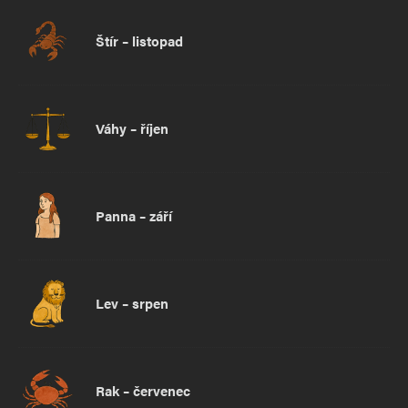
Štír – listopad
Váhy – říjen
Panna – září
Lev – srpen
Rak – červenec