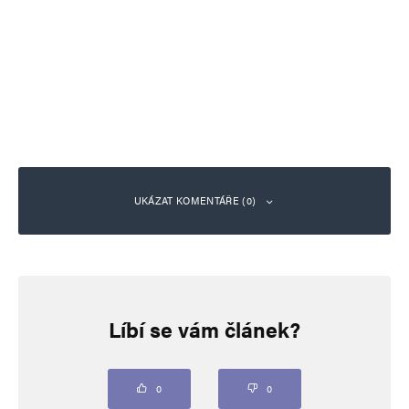
UKÁZAT KOMENTÁŘE (0)
Napsat komentář
Líbí se vám článek?
Vaše e-mailová adresa nebude zveřejněna.
Vyžadované informace jsou
označeny
*
Komentář
*
0
0