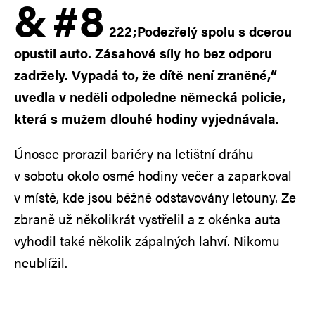
&
#8
222;Podezřelý spolu s dcerou
opustil auto. Zásahové síly ho bez odporu
zadržely. Vypadá to, že dítě není zraněné,“
uvedla v neděli odpoledne německá policie,
která s mužem dlouhé hodiny vyjednávala.
Únosce prorazil bariéry na letištní dráhu
v sobotu okolo osmé hodiny večer a zaparkoval
v místě, kde jsou běžně odstavovány letouny. Ze
zbraně už několikrát vystřelil a z okénka auta
vyhodil také několik zápalných lahví. Nikomu
neublížil.