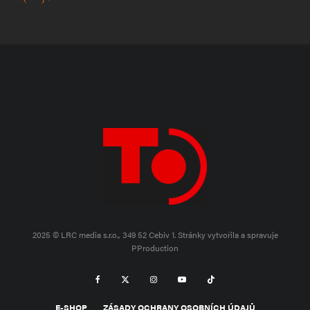
2025 © LRC media s.r.o., 349 52 Cebiv 1.
Stránky vytvořila a spravuje
PProduction
E-SHOP
ZÁSADY OCHRANY OSOBNÍCH ÚDAJŮ