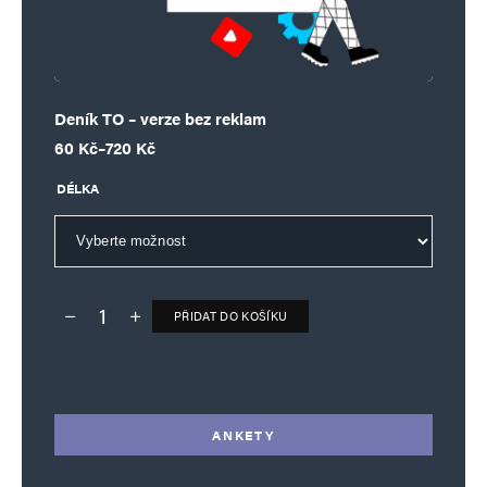
Deník TO – verze bez reklam
Rozpětí cen: 60 Kč až 720 Kč
60
Kč
–
720
Kč
DÉLKA
PŘIDAT DO KOŠÍKU
Deník TO – verze bez reklam množství
Alternative:
ANKETY