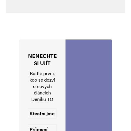
NENECHTE
Jméno
*
SI UJÍT
Buďte první,
kdo se dozví
o nových
E-mail
*
Webová stránka
článcích
Deníku TO
Uložit do prohlížeče jméno, e-mail a webovou stránku pro budoucí
komentáře.