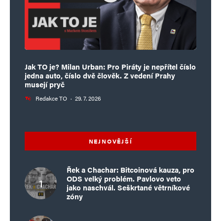
Jak TO je? Milan Urban: Pro Piráty je nepřítel číslo
jedna auto, číslo dvě člověk. Z vedení Prahy
musejí pryč
Redakce TO
·
29. 7. 2026
NEJNOVĚJŠÍ
Řek a Chachar: Bitcoinová kauza, pro
ODS velký problém. Pavlovo veto
jako naschvál. Seškrtané větrníkové
zóny