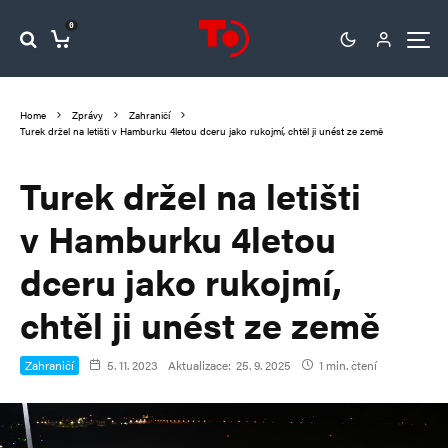
0
Home
Zprávy
Zahraničí
Turek držel na letišti v Hamburku 4letou dceru jako rukojmí, chtěl ji unést ze země
Turek držel na letišti
v Hamburku 4letou
dceru jako rukojmí,
chtěl ji unést ze země
Zahraničí
5. 11. 2023
Aktualizace:
25. 9. 2025
1 min. čtení