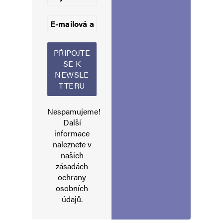
Informujte mě o nových komentářích e-mailem.
Informujte mě o nových příspěvcích e-mailem.
Alternative:
Nespamujeme!
Další
informace
naleznete v
našich
zásadách
ochrany
osobních
údajů
.