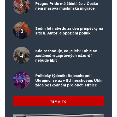
Prague Pride má štěstí, že v Česku
není masová muslimská migrace
Sedm let natvrdo za dva příspěvky na
sítích. Autor je opoziční politik
Kdo rozhoduje, co je lež? Tohle se
zastáncům „správných názorů“
nebude líbit
Politický týdeník: Bojeschopní
Ukrajinci se už v EU neschovají; Uhlíř
žádá odškodnění pro oběti střelce
TÉMA TO