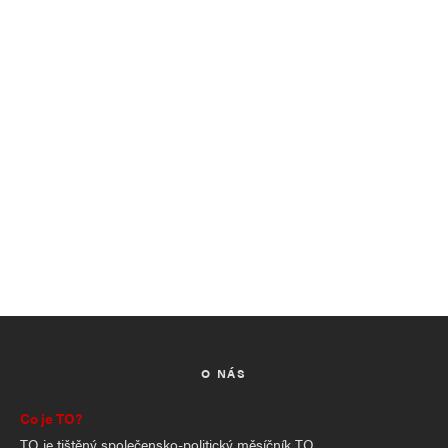
O NÁS
Co je TO?
TO je tištěný společensko-politický měsíčník TO