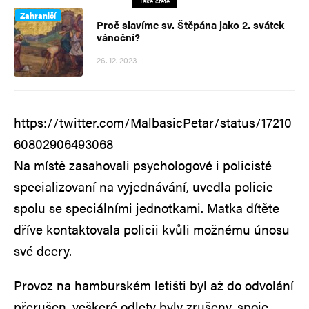
Také čtěte
Zahraničí
Proč slavíme sv. Štěpána jako 2. svátek
vánoční?
26. 12. 2023
https://twitter.com/MalbasicPetar/status/17210
60802906493068
Na místě zasahovali psychologové i policisté
specializovaní na vyjednávání, uvedla policie
spolu se speciálními jednotkami. Matka dítěte
dříve kontaktovala policii kvůli možnému únosu
své dcery.
Provoz na hamburském letišti byl až do odvolání
přerušen, veškeré odlety byly zrušeny, spoje