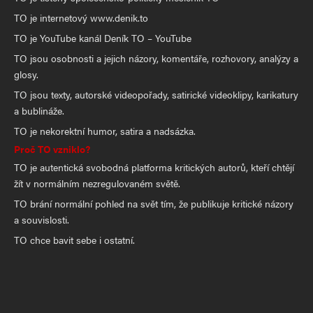
TO je internetový www.denik.to
TO je YouTube kanál Deník TO – YouTube
TO jsou osobnosti a jejich názory, komentáře, rozhovory, analýzy a
glosy.
TO jsou texty, autorské videopořady, satirické videoklipy, karikatury
a bublináže.
TO je nekorektní humor, satira a nadsázka.
Proč TO vzniklo?
TO je autentická svobodná platforma kritických autorů, kteří chtějí
žít v normálním nezregulovaném světě.
TO brání normální pohled na svět tím, že publikuje kritické názory
a souvislosti.
TO chce bavit sebe i ostatní.