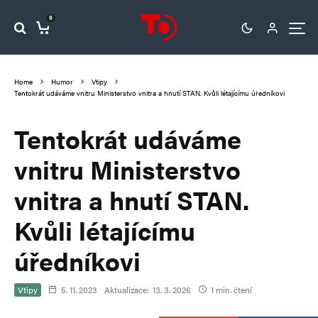
0
Home
Humor
Vtipy
Tentokrát udáváme vnitru Ministerstvo vnitra a hnutí STAN. Kvůli létajícímu úředníkovi
Tentokrát udáváme
vnitru Ministerstvo
vnitra a hnutí STAN.
Kvůli létajícímu
úředníkovi
Vtipy
5. 11. 2023
Aktualizace:
13. 3. 2026
1 min. čtení