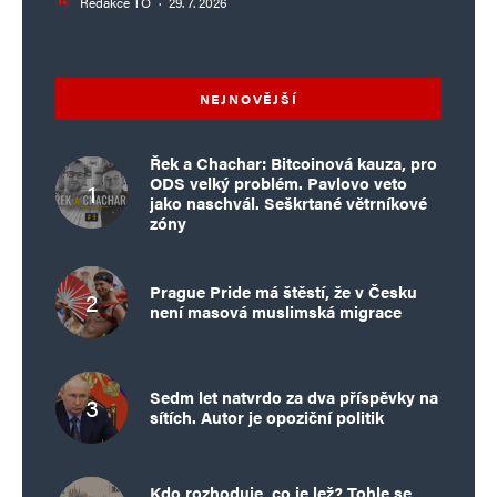
Redakce TO
·
29. 7. 2026
NEJNOVĚJŠÍ
Řek a Chachar: Bitcoinová kauza, pro
ODS velký problém. Pavlovo veto
jako naschvál. Seškrtané větrníkové
zóny
Prague Pride má štěstí, že v Česku
není masová muslimská migrace
Sedm let natvrdo za dva příspěvky na
sítích. Autor je opoziční politik
Kdo rozhoduje, co je lež? Tohle se