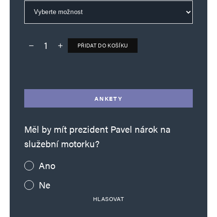
PŘIDAT DO KOŠÍKU
Deník TO – verze bez reklam množství
Alternative:
ANKETY
Měl by mít prezident Pavel nárok na
služební motorku?
Ano
Ne
HLASOVAT