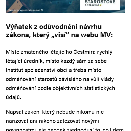
Výňatek z odůvodnění návrhu
zákona, který „visí“ na webu MV:
Místo zmateného létajícího Čestmíra rychlý
létající úředník, místo každý sám za sebe
Institut společenství obcí a třeba místo
odměňování starostů závislého na vůli vlády
odměňování podle objektivních statistických
údajů.
Napsat zákon, který nebude nikomu nic
nařizovat ani nikoho zatěžovat novými
povinnostmi, ale naopak zjednoduší to, co lidem