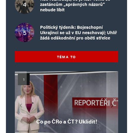
zastáncům „správných názorů“
nebude líbit
Politický týdeník: Bojeschopní
Ukrajinci se už v EU neschovají; Uhlíř
žádá odškodnění pro oběti střelce
TÉMA TO
Islamistický teror v EU, 6. díl:
Mýty o Václavu Klausovi:
Vymíráme a politici lžou:
Islamistický teror v EU, 5. díl:
Brutální poprava 85letého
Pivo, jazz, hádky, loajalita
porodnost nezachrání
katolického kněze Jacquese
Pim Fortuyn: Muž, který se
Krvavé oslavy pádu Bastily
dotace, byty ani zkrácené
i humor. Jakl boří legendy
Co po ČRo a ČT? Uklidit!
o bývalém prezidentovi
nestihl stát premiérem
Hamela
úvazky
v Nice