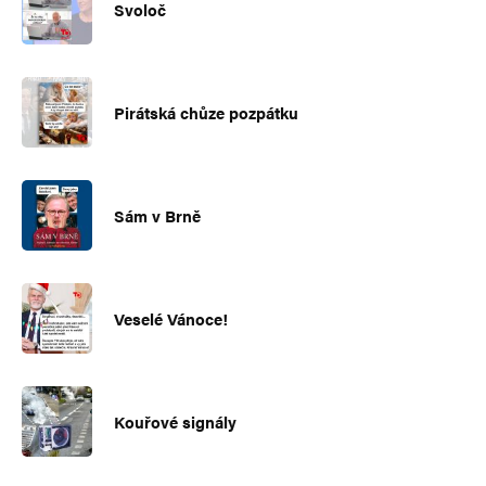
Svoloč
Pirátská chůze pozpátku
Sám v Brně
Veselé Vánoce!
Kouřové signály