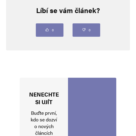
Líbí se vám článek?
Vaše e-mailová adresa nebude zveřejněna.
Vyžadované informace jsou
označeny
*
Komentář
*
0
0
NENECHTE
Jméno
*
SI UJÍT
Buďte první,
kdo se dozví
o nových
E-mail
*
Webová stránka
článcích