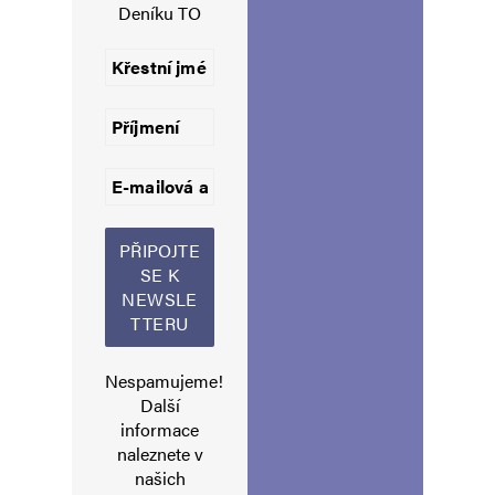
Deníku TO
Uložit do prohlížeče jméno, e-mail a webovou stránku pro budoucí
komentáře.
Informujte mě o nových komentářích e-mailem.
Informujte mě o nových příspěvcích e-mailem.
Alternative:
Nespamujeme!
Další
informace
naleznete v
našich