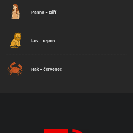
Panna – září
Lev – srpen
Rak – červenec