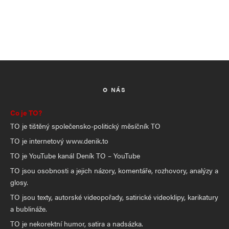
O NÁS
Co je TO?
TO je tištěný společensko-politický měsíčník TO
TO je internetový www.denik.to
TO je YouTube kanál Deník TO – YouTube
TO jsou osobnosti a jejich názory, komentáře, rozhovory, analýzy a
glosy.
TO jsou texty, autorské videopořady, satirické videoklipy, karikatury
a bublináže.
TO je nekorektní humor, satira a nadsázka.