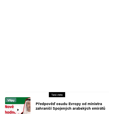
Také čtěte
Vtipy
Předpověď osudu Evropy od ministra
zahraničí Spojených arabských emirátů