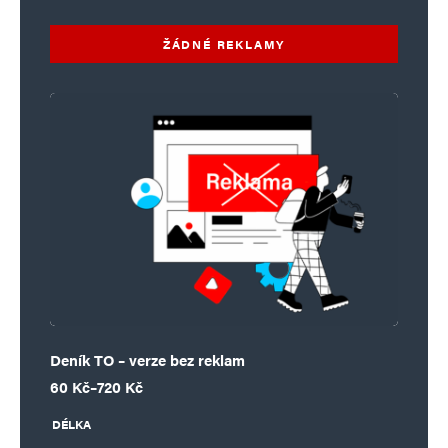
ŽÁDNÉ REKLAMY
Deník TO – verze bez reklam
Rozpětí cen: 60 Kč až 720 Kč
60
Kč
–
720
Kč
DÉLKA