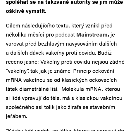
spoléhat se na takzvané autority se jim může
ošklivě vymstít.
Cílem následujícího textu, který vznikl před
několika měsíci pro
podcast
Mainstream
,
je
varovat před bezhlavým navyšováním dalších
a dalších dávek vakcíny proti covidu. Budiž
řečeno jasně: Vakcíny proti covidu nejsou žádné
“vakcíny”, tak jak je známe. Princip očkování
mRNA vakcínou se od klasických očkovacích
látek diametrálně liší. Molekula mRNA, kterou
si lidé vpravují do těla, má s klasickou vakcínou
společného asi tolik jako žirafa se stavebním
jeřábem.
“Kdyby lidé věděli, že látka, kterou si vpravují do