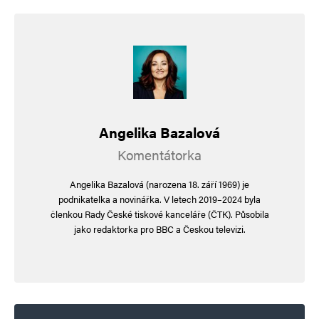
Uložit do prohlížeče jméno, e-mail a webovou stránku pro budoucí
komentáře.
Informujte mě o nových komentářích e-mailem.
Informujte mě o nových příspěvcích e-mailem.
Angelika Bazalová
Alternative:
Komentátorka
Angelika Bazalová (narozena 18. září 1969) je
podnikatelka a novinářka. V letech 2019–2024 byla
členkou Rady České tiskové kanceláře (ČTK). Působila
jako redaktorka pro BBC a Českou televizi.