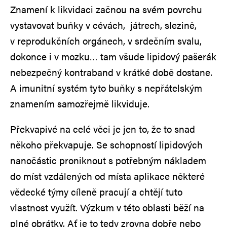
Znamení k likvidaci začnou na svém povrchu
vystavovat buňky v cévách, játrech, slezině,
v reprodukčních orgánech, v srdečním svalu,
dokonce i v mozku… tam všude lipidový pašerák
nebezpečný kontraband v krátké době dostane.
A imunitní systém tyto buňky s nepřátelským
znamením samozřejmě likviduje.
Překvapivé na celé věci je jen to, že to snad
někoho překvapuje. Se schopností lipidových
nanočástic proniknout s potřebným nákladem
do míst vzdálených od místa aplikace některé
vědecké týmy cíleně pracují a chtějí tuto
vlastnost využít. Výzkum v této oblasti běží na
plné obrátky. Ať je to tedy zrovna dobře nebo