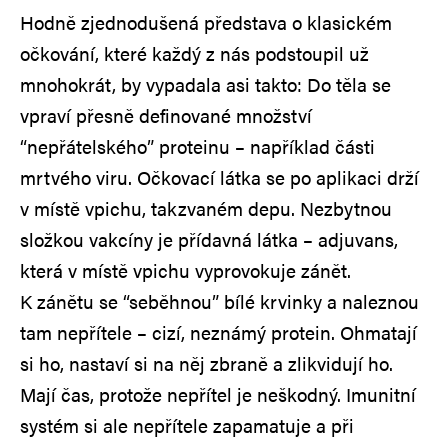
Hodně zjednodušená představa o klasickém
očkování, které každý z nás podstoupil už
mnohokrát, by vypadala asi takto: Do těla se
vpraví přesně definované množství
“nepřátelského” proteinu – například části
mrtvého viru. Očkovací látka se po aplikaci drží
v místě vpichu, takzvaném depu. Nezbytnou
složkou vakcíny je přídavná látka – adjuvans,
která v místě vpichu vyprovokuje zánět.
K zánětu se “seběhnou” bílé krvinky a naleznou
tam nepřítele – cizí, neznámý protein. Ohmatají
si ho, nastaví si na něj zbraně a zlikvidují ho.
Mají čas, protože nepřítel je neškodný. Imunitní
systém si ale nepřítele zapamatuje a při