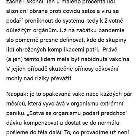
začne i skončí. Jen u malého procenta lidí
slizniční obrana proti covidu selže a viru se
podaří proniknout do systému, tedy k životně
důležitým orgánům. Už na začátku pandemie
šlo poměrně přesně definovat, kdo do skupiny
lidí ohrožených komplikacemi patři. Právě
(a jen) těmto lidem měla být nabídnuta vakcína.
V jejich případě skutečně přínosy očkování
mohly nad riziky převážit.
Naopak: je to opakovaná vakcinace každých pár
měsíců, která vyvolává v organismu extrémní
paniku. „Sotva se organismu podaří předchozí
dávku kompenzovat a dostat se do normálu,
pošleme do těla další. To, co provádíme už není