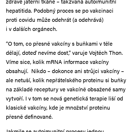
zdravé jaterní tkáně – takzvaná autoimunitní
hepatitida. Podobný proces se po vakcinaci
proti covidu může odehrát (a odehrává)
i v dalších orgánech.
“O tom, co přesně vakcíny s buňkami v těle
dělají, doteď nevíme dost,” varuje Vojtěch Thon.
Víme sice, kolik mRNA informace vakcíny
obsahují. Nikdo – dokonce ani strůjci vakcíny –
ale netuší, kolik nepřátelského proteinu si buňky
na základě receptury ve vakcíně obsažené samy
vytvoří. I v tom se nová genetická terapie liší od
klasické vakcíny, kde je množství proteinu
přesně definované.
Jakmile se autoimunitní procesy jednou