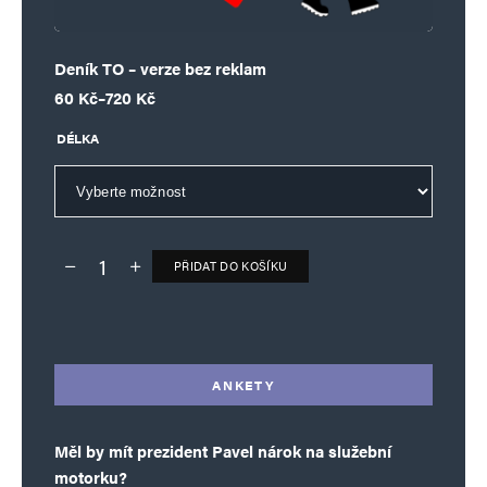
Deník TO – verze bez reklam
Rozpětí cen: 60 Kč až 720 Kč
60
Kč
–
720
Kč
DÉLKA
PŘIDAT DO KOŠÍKU
Deník TO – verze bez reklam množství
Alternative:
ANKETY
Měl by mít prezident Pavel nárok na služební
motorku?