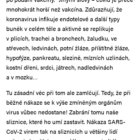
mnohokrát horší než vakcína. Zdůrazňují, že
koronavirus infikuje endotelové a další typy
buněk v celém těle a aktivně se replikuje
v plicích, trachei a bronchech, žaludku, ve
střevech, ledvinách, potní žláze, příštítné žláze,
hypofýze, pankreatu, slezině, mízních uzlinách,
kostní dřeni, srdci, játrech, nadledvinách
a v mozku…
Tu zásadní věc při tom ale zamlčují. Tedy, že při
běžné nákaze se k výše zmíněným orgánům
virus vůbec nedostane! Zabrání tomu naše
sliznice, které ho umí zastavit. Nákaza SARS-
CoV-2 virem tak na sliznicích u většiny lidí