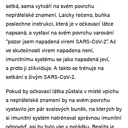
setká, sama vytváří na svém povrchu
nepřátelské znamení. Laicky řečeno, buňka
poslechne instrukci, která je v očkovací látce
napsaná, a vystaví na svém povrchu varování
“pozor jsem napadená virem SARS-CoV-2”. Ač
ve skutečnosti virem napadena není,
imunitnímu systému se jako napadená jeví,
a proto ji zlikviduje. A takto se trénuje na
setkání s živým SARS-CoV-2.
Pokud by očkovací látka zůstala v místě vpichu
a nepřátelské znamení by na svém povrchu
vystavilo jen pár svalových buněk, na kterých by
si imunitní systém natrénoval správnou imunitní
odpověď, asi by bylo vše v pořádku. Realita je