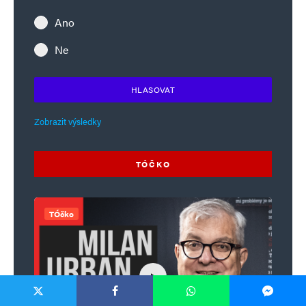
Ano
Ne
HLASOVAT
Zobrazit výsledky
TÓČKO
TÓčko