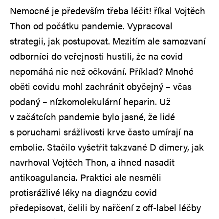
Nemocné je především třeba léčit! říkal Vojtěch
Thon od počátku pandemie. Vypracoval
strategii, jak postupovat. Mezitím ale samozvaní
odborníci do veřejnosti hustili, že na covid
nepomáhá nic než očkování. Příklad? Mnohé
oběti covidu mohl zachránit obyčejný – včas
podaný – nízkomolekulární heparin. Už
v začátcích pandemie bylo jasné, že lidé
s poruchami srážlivosti krve často umírají na
embolie. Stačilo vyšetřit takzvané D dimery, jak
navrhoval Vojtěch Thon, a ihned nasadit
antikoagulancia. Praktici ale nesměli
protisrážlivé léky na diagnózu covid
předepisovat, čelili by nařčení z off-label léčby