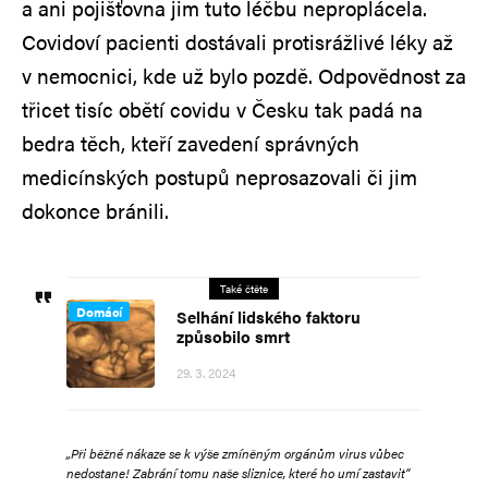
a ani pojišťovna jim tuto léčbu neproplácela.
Covidoví pacienti dostávali protisrážlivé léky až
v nemocnici, kde už bylo pozdě. Odpovědnost za
třicet tisíc obětí covidu v Česku tak padá na
bedra těch, kteří zavedení správných
medicínských postupů neprosazovali či jim
dokonce bránili.
Také čtěte
Domácí
Selhání lidského faktoru
způsobilo smrt
29. 3. 2024
„Při běžné nákaze se k výše zmíněným orgánům virus vůbec
nedostane! Zabrání tomu naše sliznice, které ho umí zastavit“