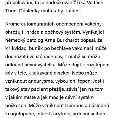
přeočkování, to je nadočkování,” říká Vojtěch
Thon. Důsledky mohou být fatální.
Kromě autoimunitních onemocnění vakcíny
ohrožují i srdce a oběhový systém. Vynikajicí
německý patolog Arne Burkhardt popsal, že
k likvidaci buněk po bezhlavé vakcinaci může
docházet i ve stěnách cév, z nichž se může
odloučit cévní výstelka. Může dojít k rozštěpení
cév v těle, k takzvané disekci. Nebo může
vzniknout aneurysma, vyboulení tepen. Jestli
takový stav pacient přežije, závisí jen na tom,
v jakém místě a jak moc je cévní systém
poškozen. Může vzniknout trombus a následná
koagulopatie, infarkt, arytmie, srdeční selhání.