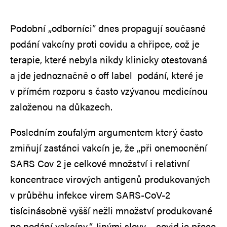
Podobní „odborníci” dnes propagují současné
podání vakcíny proti covidu a chřipce, což je
terapie, které nebyla nikdy klinicky otestovaná
a jde jednoznačně o off label podání, které je
v přímém rozporu s často vzývanou medicínou
založenou na důkazech.
Posledním zoufalým argumentem který často
zmiňují zastánci vakcín je, že „při onemocnění
SARS Cov 2 je celkové množství i relativní
koncentrace virových antigenů produkovaných
v průběhu infekce virem SARS-CoV-2
tisícinásobně vyšší nežli množství produkované
po podání vakcíny.“ Jinými slovy – covid je přece