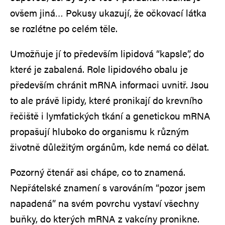
ovšem jiná… Pokusy ukazují, že očkovací látka
se rozlétne po celém těle.
Umožňuje jí to především lipidová “kapsle”, do
které je zabalená. Role lipidového obalu je
především chránit mRNA informaci uvnitř. Jsou
to ale právě lipidy, které pronikají do krevního
řečiště i lymfatických tkání a genetickou mRNA
propašují hluboko do organismu k různým
životně důležitým orgánům, kde nemá co dělat.
Pozorný čtenář asi chápe, co to znamená.
Nepřátelské znamení s varováním “pozor jsem
napadená” na svém povrchu vystaví všechny
buňky, do kterých mRNA z vakcíny pronikne.