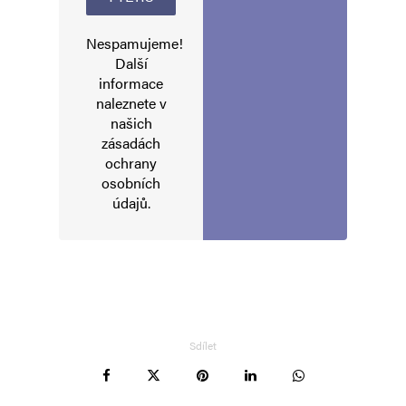
Vaše e-mailová adresa nebude zveřejněna.
Vyžadované informace jsou
Nespamujeme!
označeny
*
Další
informace
Komentář
*
naleznete v
našich
zásadách
ochrany
osobních
údajů
.
Jméno
*
Sdílet
E-mail
*
Webová stránka