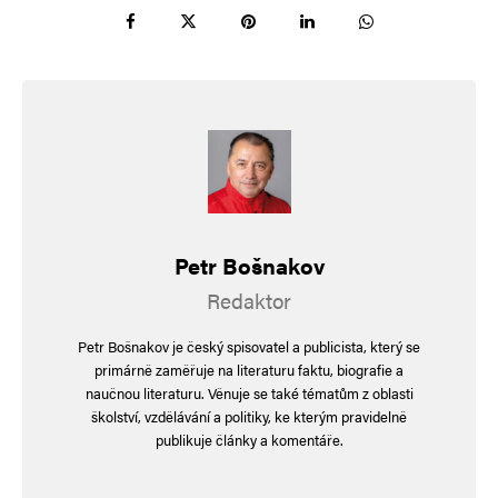
tak 24.2.2022 netřeba popírat.
5% HDP chce po Evropě primárně D. Trump…
Evropané se to pokusí “usmlouvat” na 3,5+1,5%
… byť je otázka, jak nám nemocnice nebo
silnice pomůže se bránit …
Martin Hladký
Odpovědět
Petr Bošnakov
4. 6. 2025 (21:48)
Redaktor
Zkuste přeladit z ČT na nějaké míň prolhané
Petr Bošnakov je český spisovatel a publicista, který se
primárně zaměřuje na literaturu faktu, biografie a
zpravodajství.
naučnou literaturu. Věnuje se také tématům z oblasti
Vím, že je to těžké, když už to platíte
školství, vzdělávání a politiky, ke kterým pravidelně
publikuje články a komentáře.
a budete to muset platit i poté, co zjistíte, jak
moc z vás dělali blbce.