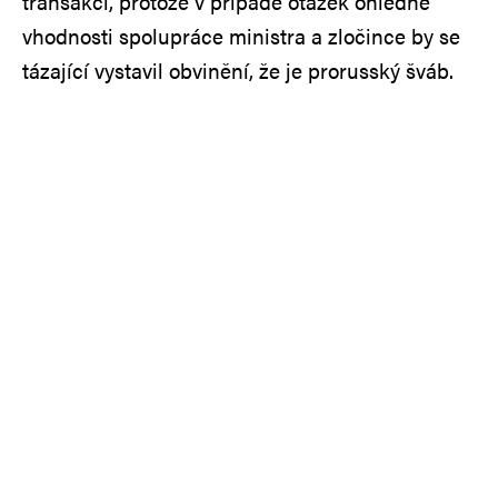
transakci, protože v případě otázek ohledně
vhodnosti spolupráce ministra a zločince by se
tázající vystavil obvinění, že je prorusský šváb.