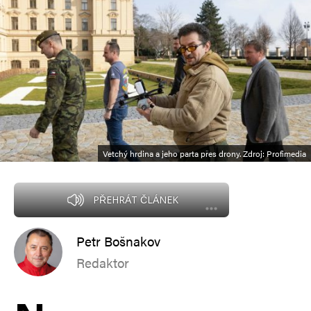
Vetchý hrdina a jeho parta přes drony. Zdroj: Profimedia
PŘEHRÁT ČLÁNEK
Petr Bošnakov
Redaktor