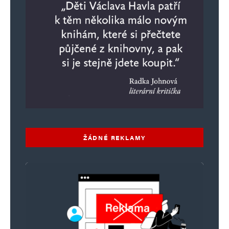
8. 6. 2025 (16:48)
Docela dobrej kšeft: Gaunera stála laskavost
ze strany státu, díky níž se dostal k heslům
do bitcoinové peněženky, jen jednu miliardu.
Pro něj pak zůstalo k mání ještě miliard
jedenáct. Něco za něco.
ŽÁDNÉ REKLAMY
Rosi
Odpovědět
4. 6. 2025 (8:16)
Mám pocit že je to akce tajných služeb.Kde se
ksakru potřebují peníze před volbami.Trinact
miliard ke fakt síla.Je to na převrat,po volbách