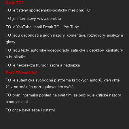
Co je TO?
TO je tištěný společensko-politický měsíčník TO
TO je internetový www.denik.to
TO je YouTube kanál Deník TO – YouTube
TO jsou osobnosti a jejich názory, komentáře, rozhovory, analýzy a
glosy.
TO jsou texty, autorské videopořady, satirické videoklipy, karikatury
a bublináže.
TO je nekorektní humor, satira a nadsázka.
Proč TO vzniklo?
TO je autentická svobodná platforma kritických autorů, kteří chtějí
žít v normálním nezregulovaném světě.
TO brání normální pohled na svět tím, že publikuje kritické názory
a souvislosti.
TO chce bavit sebe i ostatní.