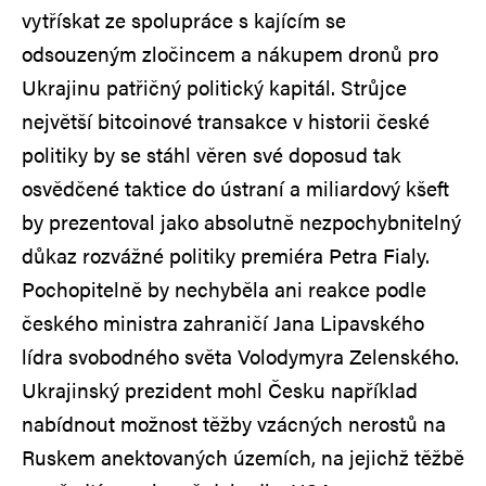
vytřískat ze spolupráce s kajícím se
odsouzeným zločincem a nákupem dronů pro
Ukrajinu patřičný politický kapitál. Strůjce
největší bitcoinové transakce v historii české
politiky by se stáhl věren své doposud tak
osvědčené taktice do ústraní a miliardový kšeft
by prezentoval jako absolutně nezpochybnitelný
důkaz rozvážné politiky premiéra Petra Fialy.
Pochopitelně by nechyběla ani reakce podle
českého ministra zahraničí Jana Lipavského
lídra svobodného světa Volodymyra Zelenského.
Ukrajinský prezident mohl Česku například
nabídnout možnost těžby vzácných nerostů na
Ruskem anektovaných územích, na jejichž těžbě