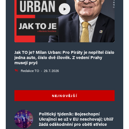
Informujte mě o nových příspěvcích e-mailem.
Alternative:
Jak TO je? Milan Urban: Pro Piráty je nepřítel číslo
jedna auto, číslo dvě člověk. Z vedení Prahy
musejí pryč
Redakce TO
·
29. 7. 2026
NEJNOVĚJŠÍ
Politický týdeník: Bojeschopní
Ukrajinci se už v EU neschovají; Uhlíř
žádá odškodnění pro oběti střelce