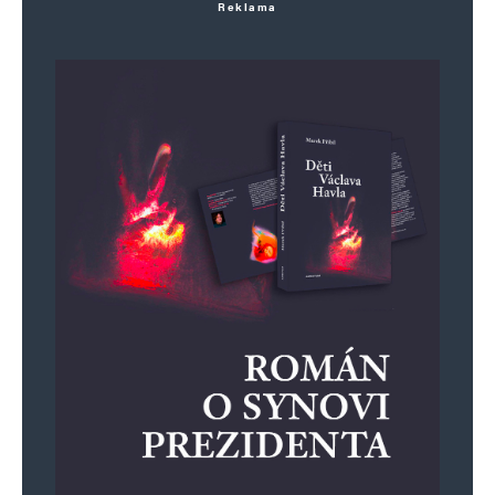
Reklama
https://messerinzidenz.de/
Vladimír Fiala
Odpovědět
4. 6. 2025 (7:22)
Mám pocit, že diskutovat by se nemělo ani tak
o penězích, o kterých víme – mám na mysli tu
„skoromiliardu“ pro stát, ale o penězích ze
stejného zdroje, o kterých se zatím až tak moc
nemluví a zřejmě ani neví.
To je to, oč tu běží…
Karel Lichtnagel
Odpovědět