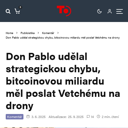
0
Home
Publicistika
Komentář
Don Pablo udělal strategickou chybu, bitcoinovou miliardu měl poslat Vetchému na drony
Don Pablo udělal
strategickou chybu,
bitcoinovou miliardu
měl poslat Vetchému na
drony
Komentář
3. 6. 2025
Aktualizace:
25. 9. 2025
14
2 min. čtení