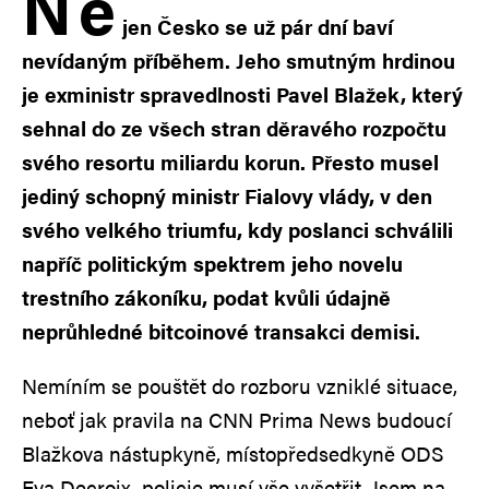
N
e
jen Česko se už pár dní baví
nevídaným příběhem. Jeho smutným hrdinou
je exministr spravedlnosti Pavel Blažek, který
sehnal do ze všech stran děravého rozpočtu
svého resortu miliardu korun. Přesto musel
jediný schopný ministr Fialovy vlády, v den
svého velkého triumfu, kdy poslanci schválili
napříč politickým spektrem jeho novelu
trestního zákoníku, podat kvůli údajně
neprůhledné bitcoinové transakci demisi.
Nemíním se pouštět do rozboru vzniklé situace,
neboť jak pravila na CNN Prima News budoucí
Blažkova nástupkyně, místopředsedkyně ODS
Eva Decroix, policie musí vše vyšetřit. Jsem na