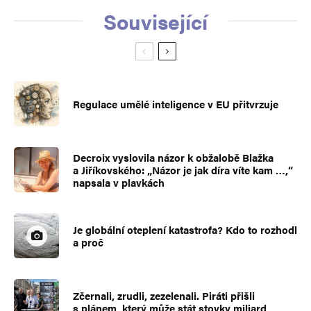
Související
Regulace umělé inteligence v EU přitvrzuje
Decroix vyslovila názor k obžalobě Blažka
a Jiříkovského: „Názor je jak díra víte kam …,“
napsala v plavkách
Je globální oteplení katastrofa? Kdo to rozhodl
a proč
Zčernali, zrudli, zezelenali. Piráti přišli
s plánem, který může stát stovky miliard