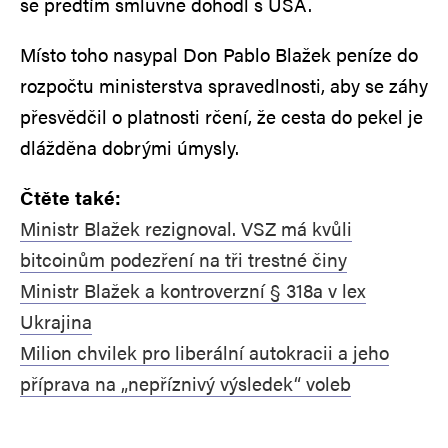
se předtím smluvně dohodl s USA.
Místo toho nasypal Don Pablo Blažek peníze do
rozpočtu ministerstva spravedlnosti, aby se záhy
přesvědčil o platnosti rčení, že cesta do pekel je
dlážděna dobrými úmysly.
Čtěte také:
Ministr Blažek rezignoval. VSZ má kvůli
bitcoinům podezření na tři trestné činy
Ministr Blažek a kontroverzní § 318a v lex
Ukrajina
Milion chvilek pro liberální autokracii a jeho
příprava na „nepříznivý výsledek“ voleb