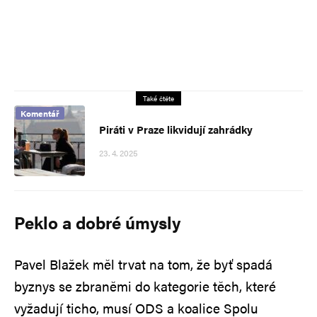
Také čtěte
Komentář
Piráti v Praze likvidují zahrádky
23. 4. 2025
Peklo a dobré úmysly
Pavel Blažek měl trvat na tom, že byť spadá
byznys se zbraněmi do kategorie těch, které
vyžadují ticho, musí ODS a koalice Spolu