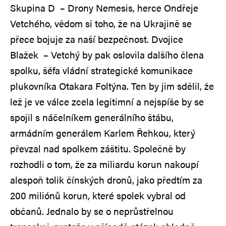
Skupina D – Drony Nemesis, herce Ondřeje
Vetchého, vědom si toho, že na Ukrajině se
přece bojuje za naší bezpečnost. Dvojice
Blažek – Vetchý by pak oslovila dalšího člena
spolku, šéfa vládní strategické komunikace
plukovníka Otakara Foltýna. Ten by jim sdělil, že
lež je ve válce zcela legitimní a nejspíše by se
spojil s náčelníkem generálního štábu,
armádním generálem Karlem Řehkou, který
převzal nad spolkem záštitu. Společně by
rozhodli o tom, že za miliardu korun nakoupí
alespoň tolik čínských dronů, jako předtím za
200 miliónů korun, které spolek vybral od
občanů. Jednalo by se o neprůstřelnou