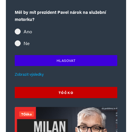
Měl by mít prezident Pavel nárok na služební
motorku?
Ano
Ne
Jméno
*
HLASOVAT
E-mail
*
Webová stránka
Zobrazit výsledky
TÓČKO
Uložit do prohlížeče jméno, e-mail a webovou stránku pro budoucí
komentáře.
TÓčko
Informujte mě o nových komentářích e-mailem.