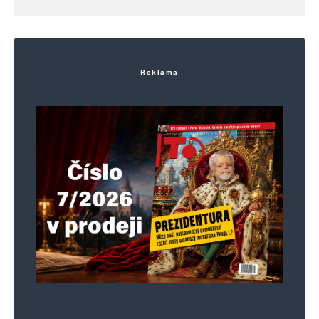
A jak to bude bolet, přiznat si to po těch
letech.
Asi bude lepší zůstat u nálepek ruských
Reklama
švábů a sviní, že.
Jan
Odpovědět
8. 6. 2025 (8:27)
Fakt, že Rusko vede sebeobranou válku taky
není třeba popírat.
hloubal
Odpovědět
3. 6. 2025 (22:35)