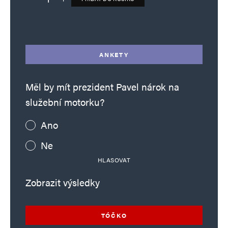
Deník TO – verze bez reklam množství
Alternative:
ANKETY
Měl by mít prezident Pavel nárok na
služební motorku?
Ano
Ne
HLASOVAT
Zobrazit výsledky
TÓČKO