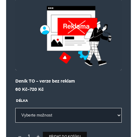
Deník TO – verze bez reklam
Rozpětí cen: 60 Kč až 720 Kč
60
Kč
–
720
Kč
DÉLKA
PŘIDAT DO KOŠÍKU