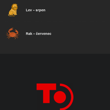
Lev – srpen
Rak – červenec