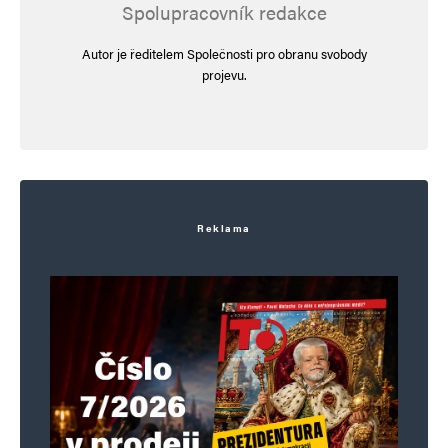
Spolupracovník redakce
Jméno
*
Autor je ředitelem Společnosti pro obranu svobody
projevu.
E-mail
*
Webová stránka
Uložit do prohlížeče jméno, e-mail a webovou stránku pro budoucí
komentáře.
Reklama
Informujte mě o nových komentářích e-mailem.
Informujte mě o nových příspěvcích e-mailem.
Alternative: