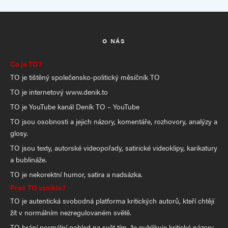
O NÁS
Co je TO?
TO je tištěný společensko-politický měsíčník TO
TO je internetový www.denik.to
TO je YouTube kanál Deník TO – YouTube
TO jsou osobnosti a jejich názory, komentáře, rozhovory, analýzy a
glosy.
TO jsou texty, autorské videopořady, satirické videoklipy, karikatury
a bublináže.
TO je nekorektní humor, satira a nadsázka.
Proč TO vzniklo?
TO je autentická svobodná platforma kritických autorů, kteří chtějí
žít v normálním nezregulovaném světě.
TO brání normální pohled na svět tím, že publikuje kritické názory