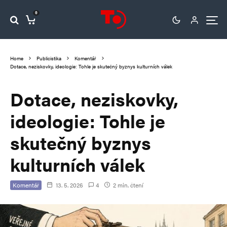
0
Home
Publicistika
Komentář
Dotace, neziskovky, ideologie: Tohle je skutečný byznys kulturních válek
Dotace, neziskovky,
ideologie: Tohle je
skutečný byznys
kulturních válek
Komentář
13. 5. 2026
4
2 min. čtení