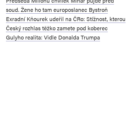
Předseda Milionu chvilek Minář půjde před
soud. Žene ho tam europoslanec Bystroň
Exradní Kňourek udeřil na ČRo: Stížnost, kterou
Český rozhlas těžko zamete pod koberec
Gulyho realita: Vidle Donalda Trumpa