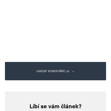
UKÁZAT KOMENTÁŘE (4)
hloubal
Odpovědět
13. 5. 2026 (19:16)
Líbí se vám článek?