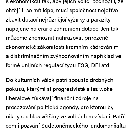
s ekonomikou tak, aby jejich voliči pochopili, že
chtějí-li se mít lépe, musí společnost nejdříve
zbavit dotací nejrůznější vyžírky a parazity
napojené na erár a zahraniční dotace. Jen tak
můžeme znemožnit nahrazovat přirozené
ekonomické zákonitosti firemním kádrováním
a diskriminačním zvýhodňováním například ve
formě unijních regulací typu ESG, DEI atd.
Do kulturních válek patří spousta drobných
pokusů, kterými si progresivisté alias woke
liberálové získávají finanční zdroje na
prosazování politické agendy, pro kterou by
nikdy souhlas většiny ve volbách nezískali. Patří
sem i pozvání Sudetoněmeckého landsmanšaftu