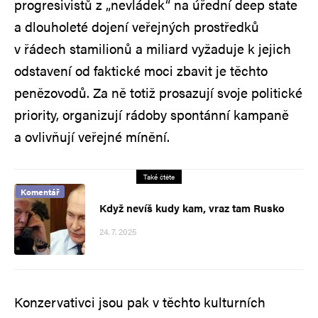
progresivistů z „nevládek“ na úřední deep state
a dlouholeté dojení veřejných prostředků
v řádech stamilionů a miliard vyžaduje k jejich
odstavení od faktické moci zbavit je těchto
penězovodů. Za ně totiž prosazují svoje politické
priority, organizují rádoby spontánní kampaně
a ovlivňují veřejné mínění.
Také čtěte
Komentář
Když nevíš kudy kam, vraz tam Rusko
24. 7. 2025
Konzervativci jsou pak v těchto kulturních