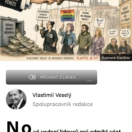
Ilustrace: Deník.to
PŘEHRÁT ČLÁNEK
Vlastimil Veselý
Spolupracovník redakce
N
o
vé vedení lidovců prý odmítá vést