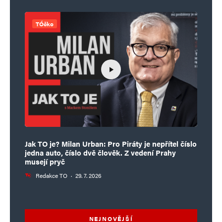
TÓčko
Jak TO je? Milan Urban: Pro Piráty je nepřítel číslo
jedna auto, číslo dvě člověk. Z vedení Prahy
musejí pryč
Redakce TO
·
29. 7. 2026
NEJNOVĚJŠÍ