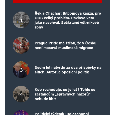
Řek a Chachar: Bitcoinová kauza, pro
ODS velký problém. Pavlovo veto
jako naschvál. Seškrtané větrníkové
zóny
Prague Pride má štěstí, že v Česku
není masová muslimská migrace
Sedm let natvrdo za dva příspěvky na
sítích. Autor je opoziční politik
Kdo rozhoduje, co je lež? Tohle se
zastáncům „správných názorů“
nebude líbit
Politický týdeník: Bojeschopní