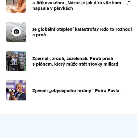
a Jiříkovského: „Názor je jak díra víte kam …,“
napsala v plavkách
Je globální oteplení katastrofa? Kdo to rozhodl
a proč
Zčernali, zrudli, zezelenali. Piráti přišli
s plánem, který může stát stovky miliard
Zjevení „obyčejného hrdiny“ Petra Pavla