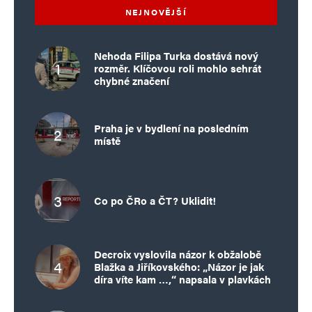
NEJNOVĚJŠÍ
Nehoda Filipa Turka dostává nový
rozměr. Klíčovou roli mohlo sehrát
chybné značení
Praha je v bydlení na posledním
místě
Co po ČRo a ČT? Uklidit!
Decroix vyslovila názor k obžalobě
Blažka a Jiříkovského: „Názor je jak
díra víte kam …,“ napsala v plavkách