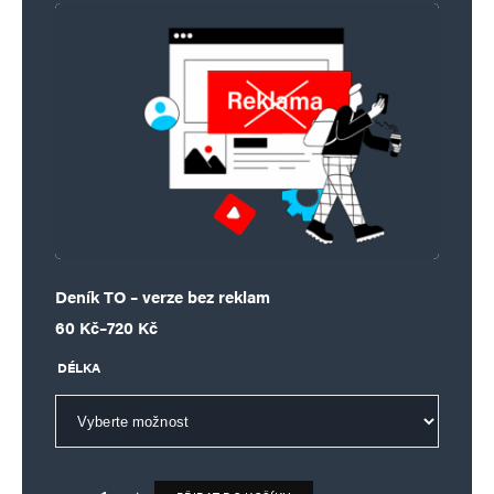
Deník TO – verze bez reklam
Rozpětí cen: 60 Kč až 720 Kč
60
Kč
–
720
Kč
DÉLKA