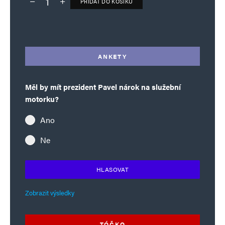
PŘIDAT DO KOŠÍKU
Deník TO – verze bez reklam množství
Alternative:
ANKETY
Měl by mít prezident Pavel nárok na služební
motorku?
Ano
Ne
HLASOVAT
Zobrazit výsledky
TÓČKO