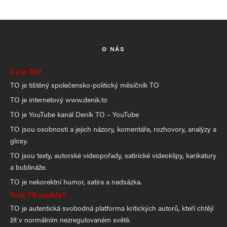
O NÁS
Co je TO?
TO je tištěný společensko-politický měsíčník TO
TO je internetový www.denik.to
TO je YouTube kanál Deník TO – YouTube
TO jsou osobnosti a jejich názory, komentáře, rozhovory, analýzy a
glosy.
TO jsou texty, autorské videopořady, satirické videoklipy, karikatury
a bublináže.
TO je nekorektní humor, satira a nadsázka.
Proč TO vzniklo?
TO je autentická svobodná platforma kritických autorů, kteří chtějí
žít v normálním nezregulovaném světě.