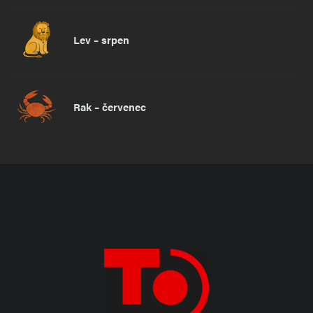
Lev – srpen
Rak – červenec