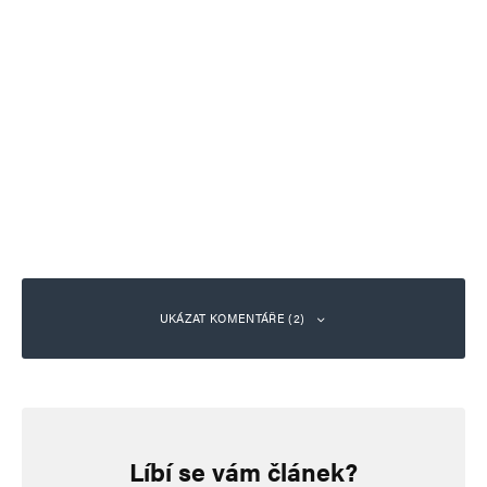
UKÁZAT KOMENTÁŘE (2)
Doktor Doktorovič (Doktoriss)
Odpovědět
13. 2. 2026 (0:59)
Líbí se vám článek?