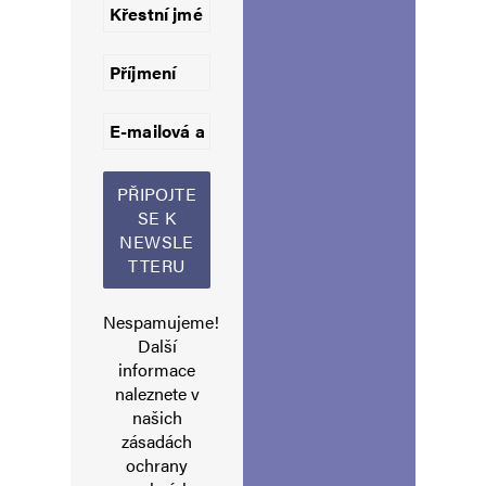
potravin živočišného původu.
Jsem zvědav, jaké vidle ti zelenorudí pokrytci do
toho budou vrhat…
Napsat komentář
Vaše e-mailová adresa nebude zveřejněna.
Vyžadované informace jsou
označeny
*
Nespamujeme!
Komentář
*
Další
informace
naleznete v
našich
zásadách
ochrany