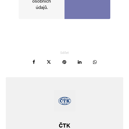
osobních
údajů
.
Jméno
*
E-mail
*
Webová stránka
Sdílet
Uložit do prohlížeče jméno, e-mail a webovou stránku pro budoucí
komentáře.
Informujte mě o nových komentářích e-mailem.
Informujte mě o nových příspěvcích e-mailem.
Alternative:
ČTK