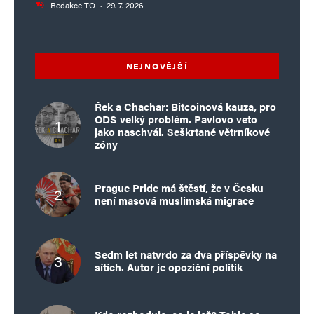
Redakce TO
·
29. 7. 2026
NEJNOVĚJŠÍ
Řek a Chachar: Bitcoinová kauza, pro
ODS velký problém. Pavlovo veto
jako naschvál. Seškrtané větrníkové
zóny
Prague Pride má štěstí, že v Česku
není masová muslimská migrace
Sedm let natvrdo za dva příspěvky na
sítích. Autor je opoziční politik