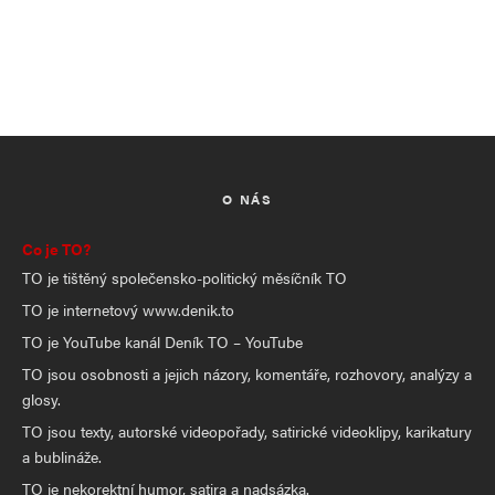
O NÁS
Co je TO?
TO je tištěný společensko-politický měsíčník TO
TO je internetový www.denik.to
TO je YouTube kanál Deník TO – YouTube
TO jsou osobnosti a jejich názory, komentáře, rozhovory, analýzy a
glosy.
TO jsou texty, autorské videopořady, satirické videoklipy, karikatury
a bublináže.
TO je nekorektní humor, satira a nadsázka.