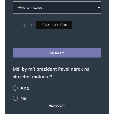
PŘIDAT DO KOŠÍKU
Deník TO – verze bez reklam množství
Alternative:
ANKETY
Měl by mít prezident Pavel nárok na
služební motorku?
Ano
Ne
HLASOVAT