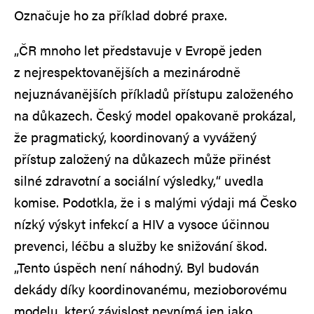
Označuje ho za příklad dobré praxe.
„ČR mnoho let představuje v Evropě jeden
z nejrespektovanějších a mezinárodně
nejuznávanějších příkladů přístupu založeného
na důkazech. Český model opakovaně prokázal,
že pragmatický, koordinovaný a vyvážený
přístup založený na důkazech může přinést
silné zdravotní a sociální výsledky,“ uvedla
komise. Podotkla, že i s malými výdaji má Česko
nízký výskyt infekcí a HIV a vysoce účinnou
prevenci, léčbu a služby ke snižování škod.
„Tento úspěch není náhodný. Byl budován
dekády díky koordinovanému, mezioborovému
modelu, který závislost nevnímá jen jako