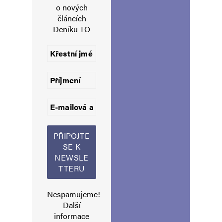
o nových
E-mail
*
Webová stránka
článcích
Deníku TO
Uložit do prohlížeče jméno, e-mail a webovou stránku pro budoucí
komentáře.
Informujte mě o nových komentářích e-mailem.
Informujte mě o nových příspěvcích e-mailem.
Alternative:
Nespamujeme!
Další
informace