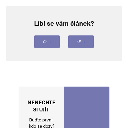
Napsat komentář
Líbí se vám článek?
Vaše e-mailová adresa nebude zveřejněna.
Vyžadované informace jsou
označeny
*
Komentář
*
1
1
NENECHTE
Jméno
*
SI UJÍT
Buďte první,
kdo se dozví