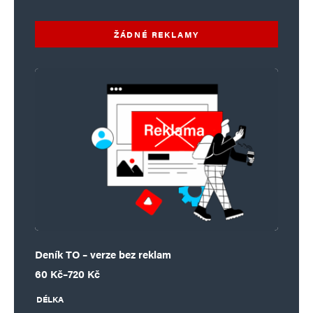
ŽÁDNÉ REKLAMY
Deník TO – verze bez reklam
Rozpětí cen: 60 Kč až 720 Kč
60
Kč
–
720
Kč
DÉLKA