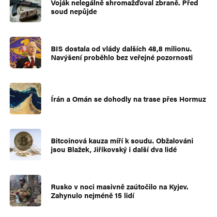
Voják nelegálně shromažďoval zbraně. Před
soud nepůjde
BIS dostala od vlády dalších 48,8 milionu.
Navýšení proběhlo bez veřejné pozornosti
Írán a Omán se dohodly na trase přes Hormuz
Bitcoinová kauza míří k soudu. Obžalováni
jsou Blažek, Jiřikovský i další dva lidé
Rusko v noci masivně zaútočilo na Kyjev.
Zahynulo nejméně 15 lidí