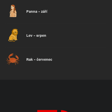
Panna – září
Lev – srpen
Rak – červenec