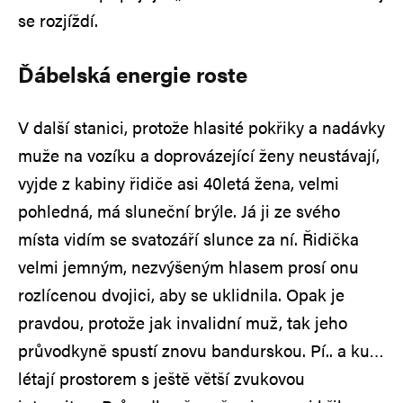
se rozjíždí.
Ďábelská energie roste
V další stanici, protože hlasité pokřiky a nadávky
muže na vozíku a doprovázející ženy neustávají,
vyjde z kabiny řidiče asi 40letá žena, velmi
pohledná, má sluneční brýle. Já ji ze svého
místa vidím se svatozáří slunce za ní. Řidička
velmi jemným, nezvýšeným hlasem prosí onu
rozlícenou dvojici, aby se uklidnila. Opak je
pravdou, protože jak invalidní muž, tak jeho
průvodkyně spustí znovu bandurskou. Pí.. a ku…
létají prostorem s ještě větší zvukovou