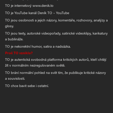
TO je internetový www.denik.to
TO je YouTube kanál Deník TO – YouTube
TO jsou osobnosti a jejich názory, komentáře, rozhovory, analýzy a
glosy.
TO jsou texty, autorské videopořady, satirické videoklipy, karikatury
a bublináže.
TO je nekorektní humor, satira a nadsázka.
Proč TO vzniklo?
TO je autentická svobodná platforma kritických autorů, kteří chtějí
žít v normálním nezregulovaném světě.
TO brání normální pohled na svět tím, že publikuje kritické názory
a souvislosti.
TO chce bavit sebe i ostatní.