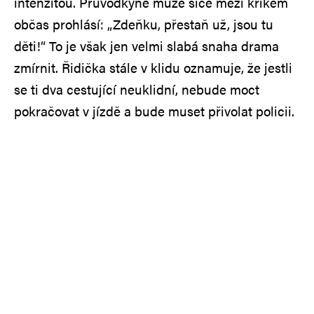
intenzitou. Průvodkyně muže sice mezi křikem
občas prohlásí: „Zdeňku, přestaň už, jsou tu
děti!“ To je však jen velmi slabá snaha drama
zmírnit. Řidička stále v klidu oznamuje, že jestli
se ti dva cestující neuklidní, nebude moct
pokračovat v jízdě a bude muset přivolat policii.