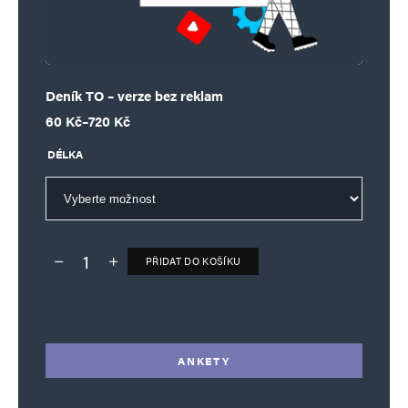
Deník TO – verze bez reklam
Rozpětí cen: 60 Kč až 720 Kč
60
Kč
–
720
Kč
DÉLKA
PŘIDAT DO KOŠÍKU
Deník TO – verze bez reklam množství
Alternative:
ANKETY