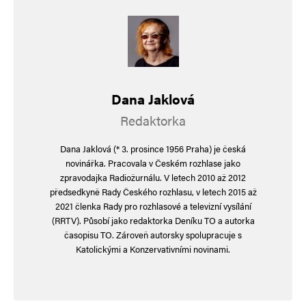
Pěkně napsáno, Dano!
Napsat komentář
Dana Jaklová
Vaše e-mailová adresa nebude zveřejněna.
Vyžadované informace jsou
označeny
*
Redaktorka
Komentář
*
Dana Jaklová (* 3. prosince 1956 Praha) je česká
novinářka. Pracovala v Českém rozhlase jako
zpravodajka Radiožurnálu. V letech 2010 až 2012
předsedkyně Rady Českého rozhlasu, v letech 2015 až
2021 členka Rady pro rozhlasové a televizní vysílání
(RRTV). Působí jako redaktorka Deníku TO a autorka
časopisu TO. Zároveň autorsky spolupracuje s
Katolickými a Konzervativními novinami.
Jméno
*