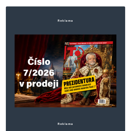
Reklama
E-mail
*
Webová stránka
Uložit do prohlížeče jméno, e-mail a webovou stránku pro budoucí
komentáře.
Informujte mě o nových komentářích e-mailem.
Informujte mě o nových příspěvcích e-mailem.
Alternative:
Reklama