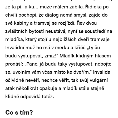
že ta pí.. a ku… muže málem zabila. Řidička po
chvíli pochopí, že dialog nemá smysl, zajde do
své kabiny a tramvaj se rozjíždí. Řev dvou
zvláštních bytostí neustává, nyní se soustředí na
mladíka, který stojí u nejbližších dveří tramvaje.
Invalidní muž ho má v merku a křičí: „Ty ču…
budu vystupovat, zmiz!“ Mladík klidným hlasem
pronáší: „Pane, já budu taky vystupovat, nebojte
se, uvolním vám včas místo ke dveřím.“ Invalida
očividně nevěří, nechce věřit, tak svůj vulgární
atak několikrát opakuje a mladík stále stejně
klidně odpovídá totéž.
Co s tím?