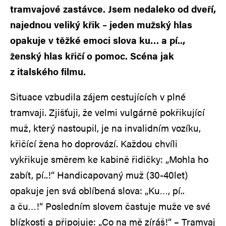
tramvajové zastávce. Jsem nedaleko od dveří,
najednou veliký křik – jeden mužský hlas
opakuje v těžké emoci slova ku… a pí..,
ženský hlas křičí o pomoc. Scéna jak
z italského filmu.
Situace vzbudila zájem cestujících v plné
tramvaji. Zjišťuji, že velmi vulgárně pokřikující
muž, který nastoupil, je na invalidním vozíku,
křičící žena ho doprovází. Každou chvíli
vykřikuje směrem ke kabině řidičky: „Mohla ho
zabít, pí..!“ Handicapovaný muž (30-40let)
opakuje jen svá oblíbená slova: „Ku…, pí..
a ču…!“ Posledním slovem častuje muže ve své
blízkosti a připojuje: „Co na mě zíráš!“ – Tramvaj