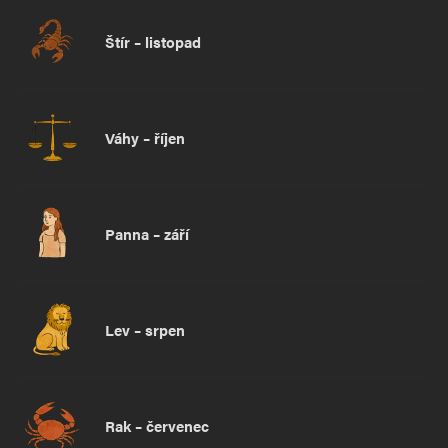
Štír – listopad
Váhy – říjen
Panna – září
Lev – srpen
Rak – červenec