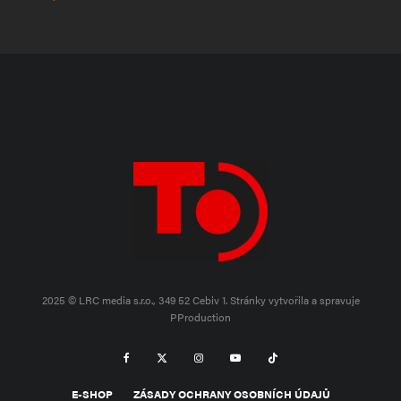
2025 © LRC media s.r.o., 349 52 Cebiv 1.
Stránky vytvořila a spravuje
PProduction
E-SHOP
ZÁSADY OCHRANY OSOBNÍCH ÚDAJŮ