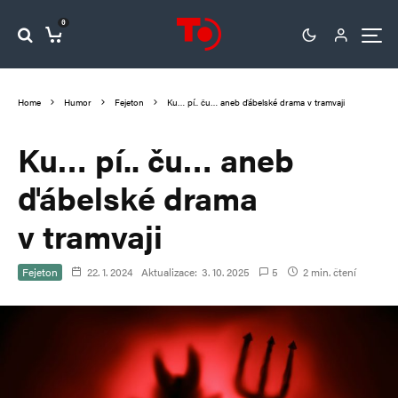
0
Home
Humor
Fejeton
Ku… pí.. ču… aneb ďábelské drama v tramvaji
Ku… pí.. ču… aneb
ďábelské drama
v tramvaji
Fejeton
22. 1. 2024
Aktualizace:
3. 10. 2025
5
2 min. čtení