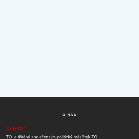
O NÁS
Co je TO?
TO je tištěný společensko-politický měsíčník TO