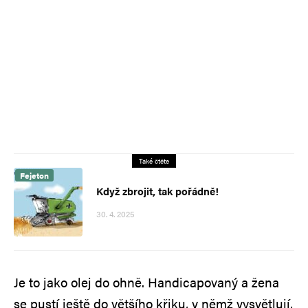
Také čtěte
Fejeton
Když zbrojit, tak pořádně!
30. 4. 2025
Je to jako olej do ohně. Handicapovaný a žena
se pustí ještě do většího křiku, v němž vysvětlují,