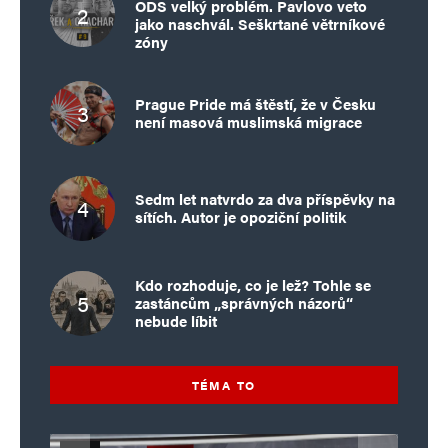
ODS velký problém. Pavlovo veto
jako naschvál. Seškrtané větrníkové
zóny
Prague Pride má štěstí, že v Česku
není masová muslimská migrace
Sedm let natvrdo za dva příspěvky na
sítích. Autor je opoziční politik
Kdo rozhoduje, co je lež? Tohle se
zastáncům „správných názorů“
nebude líbit
TÉMA TO