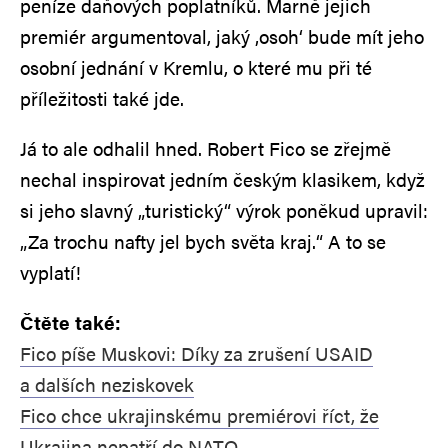
peníze daňových poplatníků. Marně jejich
premiér argumentoval, jaký ‚osoh‘ bude mít jeho
osobní jednání v Kremlu, o které mu při té
příležitosti také jde.
Já to ale odhalil hned. Robert Fico se zřejmě
nechal inspirovat jedním českým klasikem, když
si jeho slavný „turistický“ výrok poněkud upravil:
„Za trochu nafty jel bych světa kraj.“ A to se
vyplatí!
Čtěte také:
Fico píše Muskovi: Díky za zrušení USAID
a dalších neziskovek
Fico chce ukrajinskému premiérovi říct, že
Ukrajina nepatří do NATO