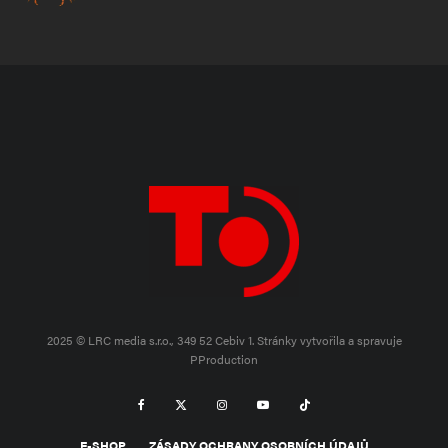
2025 © LRC media s.r.o., 349 52 Cebiv 1.
Stránky vytvořila a spravuje
PProduction
E-SHOP
ZÁSADY OCHRANY OSOBNÍCH ÚDAJŮ