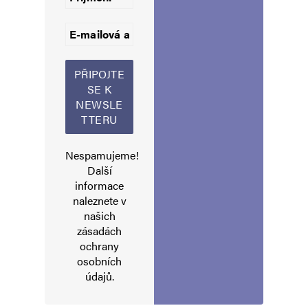
Informujte mě o nových komentářích e-mailem.
Informujte mě o nových příspěvcích e-mailem.
Alternative:
Nespamujeme!
Další
informace
naleznete v
našich
zásadách
ochrany
osobních
údajů
.