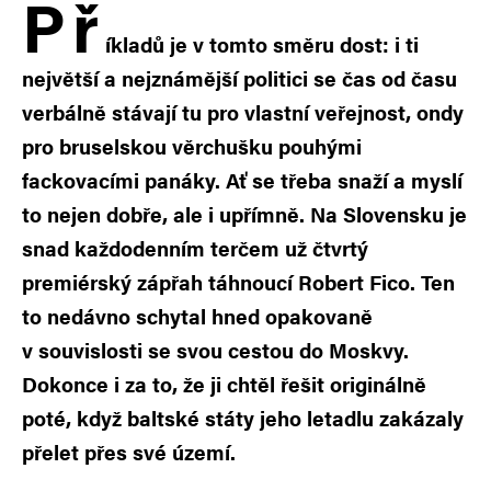
P
ř
íkladů je v tomto směru dost: i ti
největší a nejznámější politici se čas od času
verbálně stávají tu pro vlastní veřejnost, ondy
pro bruselskou věrchušku pouhými
fackovacími panáky. Ať se třeba snaží a myslí
to nejen dobře, ale i upřímně. Na Slovensku je
snad každodenním terčem už čtvrtý
premiérský zápřah táhnoucí Robert Fico. Ten
to nedávno schytal hned opakovaně
v souvislosti se svou cestou do Moskvy.
Dokonce i za to, že ji chtěl řešit originálně
poté, když baltské státy jeho letadlu zakázaly
přelet přes své území.