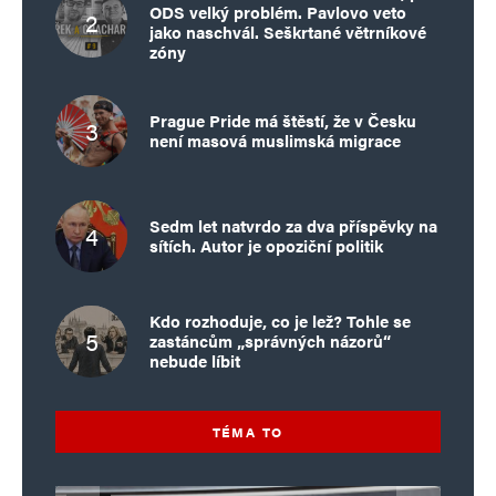
ODS velký problém. Pavlovo veto
jako naschvál. Seškrtané větrníkové
zóny
Prague Pride má štěstí, že v Česku
není masová muslimská migrace
Sedm let natvrdo za dva příspěvky na
sítích. Autor je opoziční politik
Kdo rozhoduje, co je lež? Tohle se
zastáncům „správných názorů“
nebude líbit
TÉMA TO