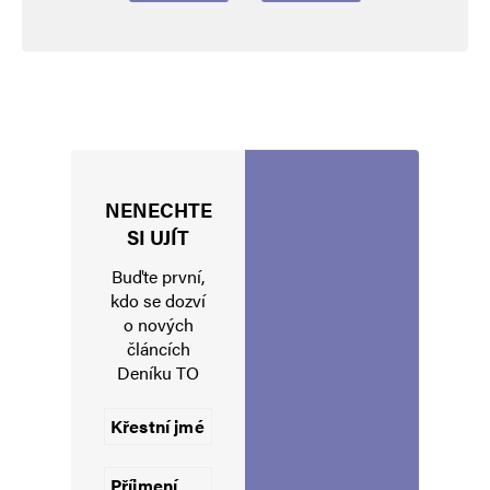
NENECHTE
Jméno
*
SI UJÍT
Buďte první,
kdo se dozví
o nových
E-mail
*
Webová stránka
článcích
Deníku TO
Uložit do prohlížeče jméno, e-mail a webovou stránku pro budoucí
komentáře.