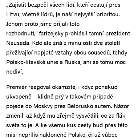
„Zajistit bezpečí všech lidí, kteří cestují přes
Litvu, včetně lídrů, je naší nejvyšší prioritou.
Jenom proto jsme přijali toto
rozhodnutí,“ farizejsky prohlásil tamní prezident
Nauseda. Kdo ale zná z minulosti dvě století
přežívající napjaté vztahy obou sousedů, tehdy
Polsko-litevské unie a Ruska, ani se tomu moc
nediví.
Premiér reagoval okamžitě, i když poněkud
ukvapeně – klidně prý v takovém případě
pojede do Moskvy přes Bělorusko autem. Názor
změnil, až když mu zřejmě vysvětlili, co za flák
světa to je. A ke všemu kus cesty buď přes této
misi nepříliš nakloněné Polsko, či už vůbec