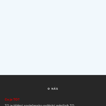
O NÁS
Co je TO?
TO je tištěný společensko-politický měsíčník TO