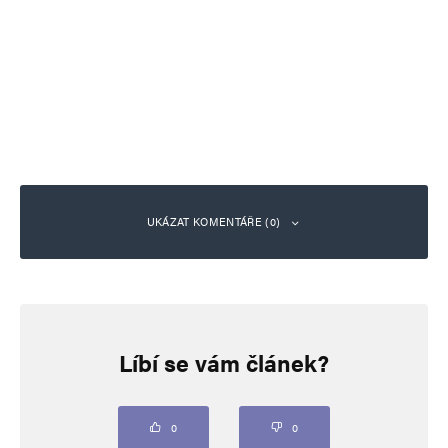
UKÁZAT KOMENTÁŘE (0)
Napsat komentář
Líbí se vám článek?
Vaše e-mailová adresa nebude zveřejněna.
Vyžadované informace jsou
označeny
*
Komentář
*
0
0