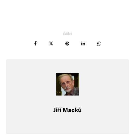
Sdílet
Jiří Macků