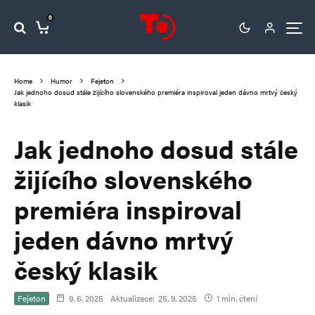
0
Home
Humor
Fejeton
Jak jednoho dosud stále žijícího slovenského premiéra inspiroval jeden dávno mrtvý český
klasik
Jak jednoho dosud stále
žijícího slovenského
premiéra inspiroval
jeden dávno mrtvý
český klasik
Fejeton
9. 6. 2025
Aktualizace:
25. 9. 2025
1 min. čtení