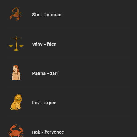
Štír – listopad
Váhy – říjen
Panna – září
Lev – srpen
Rak – červenec