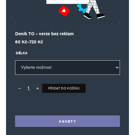
Deník TO – verze bez reklam
Rozpětí cen: 60 Kč až 720 Kč
60
Kč
–
720
Kč
DÉLKA
PŘIDAT DO KOŠÍKU
Deník TO – verze bez reklam množství
Alternative:
ANKETY