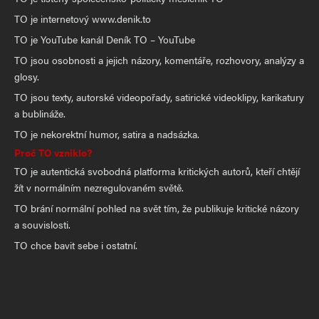
TO je internetový www.denik.to
TO je YouTube kanál Deník TO – YouTube
TO jsou osobnosti a jejich názory, komentáře, rozhovory, analýzy a
glosy.
TO jsou texty, autorské videopořady, satirické videoklipy, karikatury
a bublináže.
TO je nekorektní humor, satira a nadsázka.
Proč TO vzniklo?
TO je autentická svobodná platforma kritických autorů, kteří chtějí
žít v normálním nezregulovaném světě.
TO brání normální pohled na svět tím, že publikuje kritické názory
a souvislosti.
TO chce bavit sebe i ostatní.