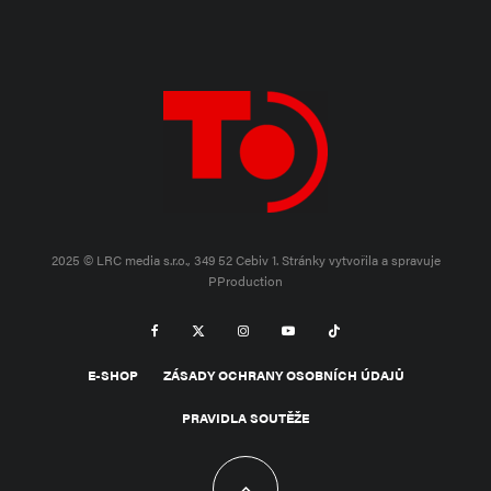
2025 © LRC media s.r.o., 349 52 Cebiv 1.
Stránky vytvořila a spravuje
PProduction
E-SHOP
ZÁSADY OCHRANY OSOBNÍCH ÚDAJŮ
PRAVIDLA SOUTĚŽE