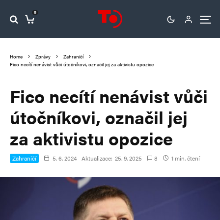
0
Home
Zprávy
Zahraničí
Fico necítí nenávist vůči útočníkovi, označil jej za aktivistu opozice
Fico necítí nenávist vůči
útočníkovi, označil jej
za aktivistu opozice
Zahraničí
5. 6. 2024
Aktualizace:
25. 9. 2025
8
1 min. čtení