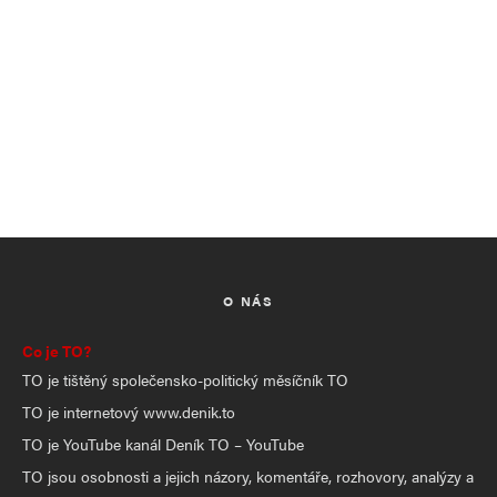
O NÁS
Co je TO?
TO je tištěný společensko-politický měsíčník TO
TO je internetový www.denik.to
TO je YouTube kanál Deník TO – YouTube
TO jsou osobnosti a jejich názory, komentáře, rozhovory, analýzy a