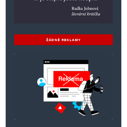
Napsat komentář
Vaše e-mailová adresa nebude zveřejněna.
Vyžadované informace jsou
označeny
*
Komentář
*
ŽÁDNÉ REKLAMY
Jméno
*
E-mail
*
Webová stránka