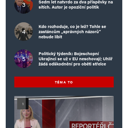
Sedm let natvrdo za dva příspěvky na
sítích. Autor je opoziční politik
Kdo rozhoduje, co je lež? Tohle se
zastáncům „správných názorů“
nebude líbit
Politický týdeník: Bojeschopní
Ukrajinci se už v EU neschovají; Uhlíř
žádá odškodnění pro oběti střelce
TÉMA TO
Islamistický teror v EU, 6. díl:
Mýty o Václavu Klausovi:
Vymíráme a politici lžou: