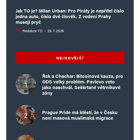
Jak TO je? Milan Urban: Pro Piráty je nepřítel číslo
jedna auto, číslo dvě člověk. Z vedení Prahy
musejí pryč
Redakce TO
·
29. 7. 2026
NEJNOVĚJŠÍ
Řek a Chachar: Bitcoinová kauza, pro
ODS velký problém. Pavlovo veto
jako naschvál. Seškrtané větrníkové
zóny
Prague Pride má štěstí, že v Česku
není masová muslimská migrace