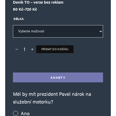
Deník TO – verze bez reklam
Rozpětí cen: 60 Kč až 720 Kč
60
Kč
–
720
Kč
Uložit do prohlížeče jméno, e-mail a webovou stránku pro budoucí
DÉLKA
komentáře.
Informujte mě o nových komentářích e-mailem.
PŘIDAT DO KOŠÍKU
Informujte mě o nových příspěvcích e-mailem.
Deník TO – verze bez reklam množství
Alternative:
Alternative:
ANKETY
Měl by mít prezident Pavel nárok na
služební motorku?
Ano