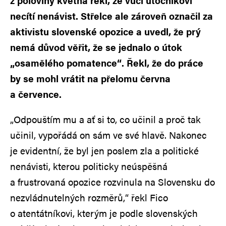
z poloviny května řekl, že vůči útočníkovi
necítí nenávist. Střelce ale zároveň označil za
aktivistu slovenské opozice a uvedl, že prý
nemá důvod věřit, že se jednalo o útok
„osamělého pomatence“. Řekl, že do práce
by se mohl vrátit na přelomu června
a července.
„Odpouštím mu a ať si to, co učinil a proč tak
učinil, vypořádá on sám ve své hlavě. Nakonec
je evidentní, že byl jen poslem zla a politické
nenávisti, kterou politicky neúspěšná
a frustrovaná opozice rozvinula na Slovensku do
nezvládnutelných rozměrů,“ řekl Fico
o atentátníkovi, kterým je podle slovenských