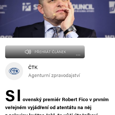
PŘEHRÁT ČLÁNEK
ČTK
Agenturní zpravodajství
S
l
ovenský premiér Robert Fico v prvním
veřejném vyjádření od atentátu na něj