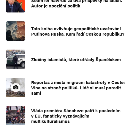
Sedm let natvrdo za dva příspěvky na sítích.
Autor je opoziční politik
Tato kniha ovlivňuje geopolitické uvažování
Putinova Ruska. Kam řadí Českou republiku?
Zločiny islamistů, které otřásly Španělskem
Reportáž z místa migrační katastrofy v Ceutě:
Vina na straně politiků. Lidé si musí poradit
sami
Vláda premiéra Sáncheze patří k posledním
v EU, fanaticky vyznávajícím
multikulturalismus