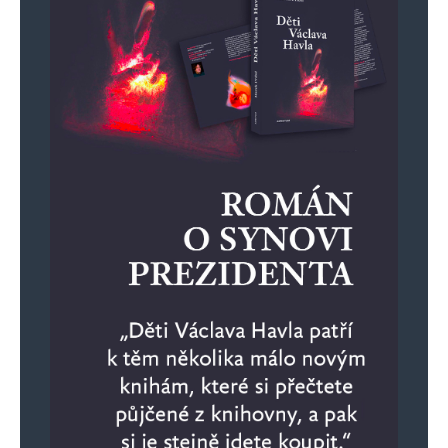
Děkujme za to , že se atentát nepodařil . Je
potřeba více takových politiku co se starají
o ekonomiku svého státu . Lidi už jsou nakrknutí
na libtardy co žijí ve své elitářské bublině.
Honza
Odpovědět
7. 6. 2024 (9:16)
Koukám Antificas se šíří nejen na Slovensku
pod vedením PS, Matoviče a spol., ale i zde
v komentářích…
Roberto goahead!!!