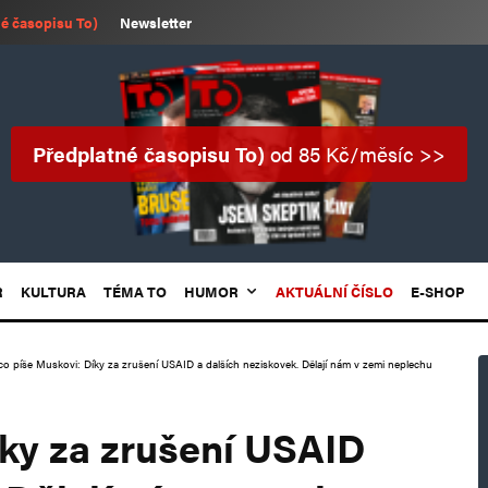
é časopisu To)
Newsletter
Předplatné časopisu To)
od 85 Kč/měsíc >>
R
KULTURA
TÉMA TO
HUMOR
AKTUÁLNÍ ČÍSLO
E-SHOP
co píše Muskovi: Díky za zrušení USAID a dalších neziskovek. Dělají nám v zemi neplechu
íky za zrušení USAID