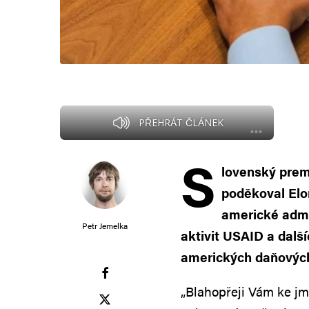
PŘEHRÁT ČLÁNEK
S
lovenský prem
poděkoval Elo
americké admin
Petr Jemelka
aktivit USAID a dalš
amerických daňových 
„Blahopřeji Vám ke jm