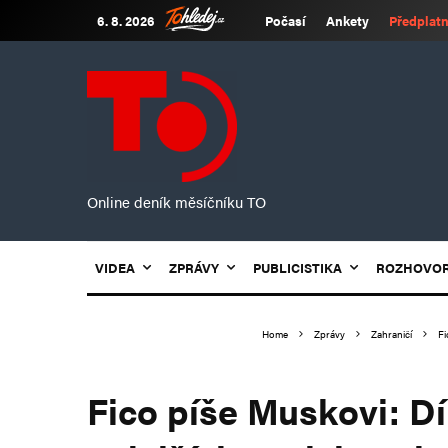
6. 8. 2026
Počasí
Ankety
Předplatn
Online deník měsíčníku TO
VIDEA
ZPRÁVY
PUBLICISTIKA
ROZHOVO
Home
Zprávy
Zahraničí
Fi
Fico píše Muskovi: D