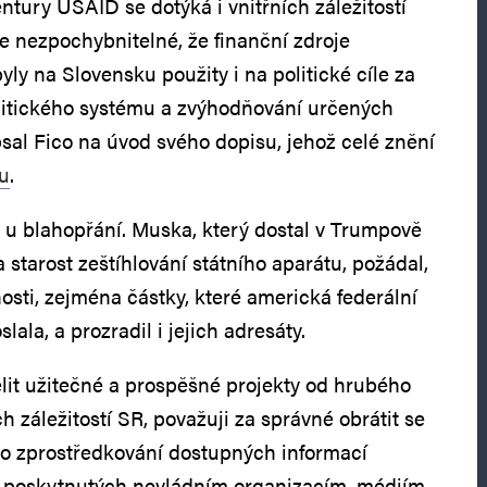
ntury USAID se dotýká i vnitřních záležitostí
Je nezpochybnitelné, že finanční zdroje
ly na Slovensku použity i na politické cíle za
itického systému a zvýhodňování určených
psal Fico na úvod svého dopisu, jehož celé znění
ku
.
n u blahopřání. Muska, který dostal v Trumpově
 starost zeštíhlování státního aparátu, požádal,
osti, zejména částky, které americká federální
ala, a prozradil i jejich adresáty.
it užitečné a prospěšné projekty od hrubého
h záležitostí SR, považuji za správné obrátit se
o zprostředkování dostupných informací
h poskytnutých nevládním organizacím, médiím