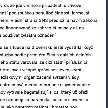
Tvrdí, že jde v mnoha případech o vlivové
snaží pod rouškou bohulibé činnosti formovat
nění. Vládní strana SNS předložila návrh zákona,
ce financované ze zahraničí musely až na
 používat zvláštní označení.
 se situace na Slovensku ještě vyostřila, když
služba podle premiéra Fica a dalších čelních
ho státu varovala, že cizí státní příslušníci
řipravovali ve spolupráci se slovenskými
neziskovými organizacemi svržení vlády.
instreamová média informace o systematické
dy vytrvale bagatelizují, Fica, který už přežil
ně označují za paranoika, ačkoliv slovenská
je jako naprosto reálnou, hmatatelnou