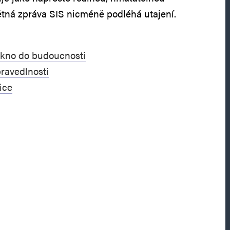
tná zpráva SIS nicméně podléhá utajení.
okno do budoucnosti
ravedlnosti
ice