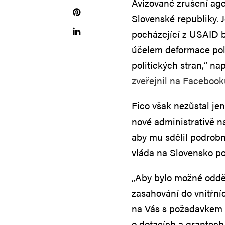
Avizované zrušení age
Slovenské republiky. 
pocházející z USAID by
účelem deformace pol
politických stran,“ na
zveřejnil na Faceboo
Fico však nezůstal je
nové administrativě na
aby mu sdělil podrobn
vláda na Slovensko posl
„Aby bylo možné odděl
zasahování do vnitřníc
na Vás s požadavkem 
o dotacích a grantec