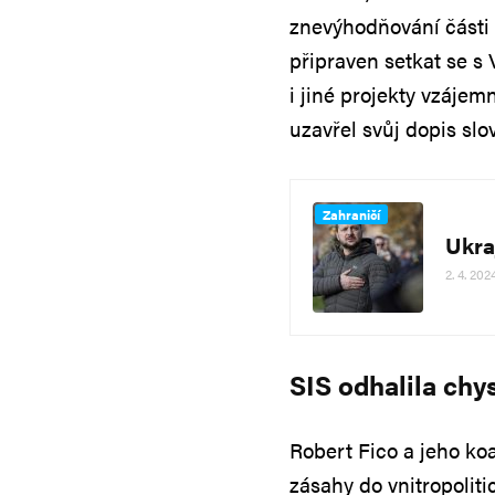
znevýhodňování části 
připraven setkat se s
i jiné projekty vzáje
uzavřel svůj dopis sl
Zahraničí
Ukra
2. 4. 202
SIS odhalila chy
Robert Fico a jeho koa
zásahy do vnitropolit