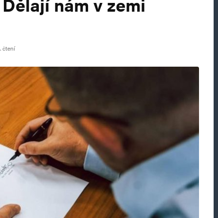
 Dělají nám v zemi
 čtení