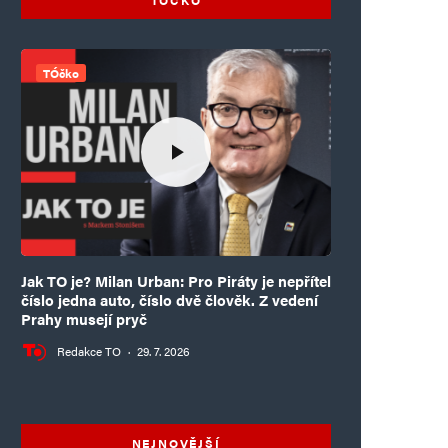
TÓčko
Jak TO je? Milan Urban: Pro Piráty je nepřítel
číslo jedna auto, číslo dvě člověk. Z vedení
Prahy musejí pryč
Redakce TO
·
29. 7. 2026
NEJNOVĚJŠÍ