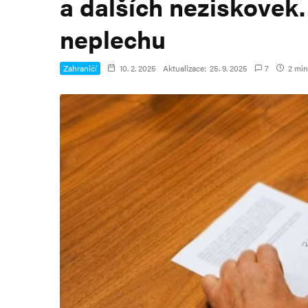
a dalších neziskovek.
neplechu
Zahraničí
10. 2. 2025
Aktualizace:
25. 9. 2025
7
2 min.