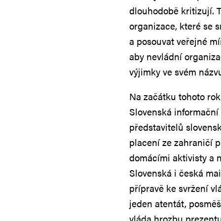
dlouhodobě kritizují. 
organizace, které se 
a posouvat veřejné mí
aby nevládní organiza
výjimky ve svém názvu
Na začátku tohoto roku
Slovenská informační 
představitelů slovenské
placení ze zahraničí p
domácími aktivisty a 
Slovenská i česká ma
přípravě ke svržení vlá
jeden atentát, posměš
vláda hrozbu prezentu