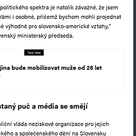
politického spektra je natolik závažné, že jsem
 Vámi i osobně, přičemž bychom mohli projednat
mně výhodné pro slovensko-americké vztahy,“
ovenský ministerský předseda.
Také čtěte
jina bude mobilizovat muže od 25 let
4
staný puč a média se smějí
liční vláda neziskové organizace pro jejich
ického a společenského dění na Slovensku