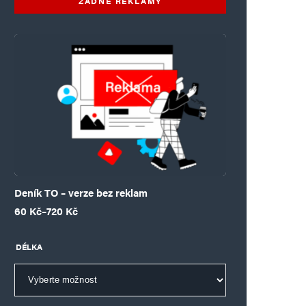
ŽÁDNÉ REKLAMY
Deník TO – verze bez reklam
Rozpětí cen: 60 Kč až 720 Kč
60
Kč
–
720
Kč
DÉLKA