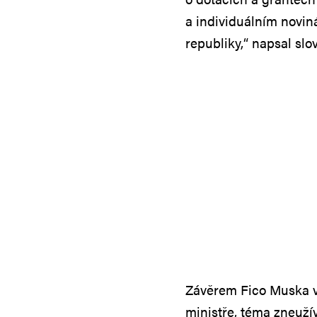
a individuálním novin
republiky,“ napsal slo
Závěrem Fico Muska v
ministře, téma zneuží