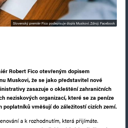
Slovenský premiér Fico podepisuje dopis Muskovi. Zdroj: Facebook
iér Robert Fico otevřeným dopisem
nu Muskovi, že se jako představitel nové
istrativy zasazuje o okleštění zahraničních
ích neziskových organizací, které se za peníze
poplatníků vměšují do záležitostí cizích zemí.
enování a k rozhodnutím, která přijímáte.