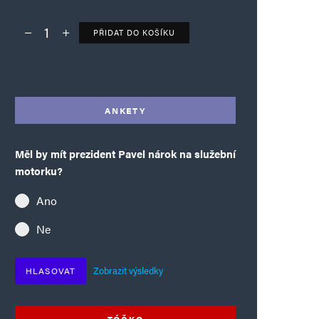
PŘIDAT DO KOŠÍKU
Deník TO – verze bez reklam množství
Alternative:
ANKETY
Měl by mít prezident Pavel nárok na služební
motorku?
Ano
Ne
Zobrazit výsledky
HLASOVAT
TÓČKO