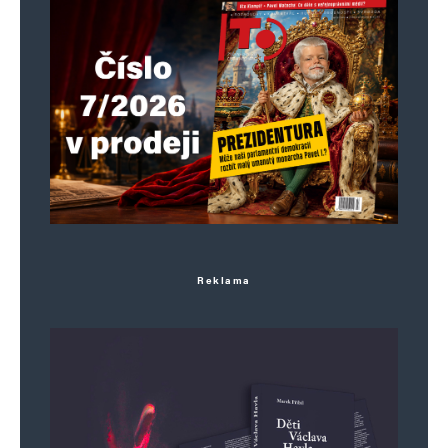
E-mail
*
Webová stránka
Uložit do prohlížeče jméno, e-mail a webovou stránku pro budoucí
komentáře.
Informujte mě o nových komentářích e-mailem.
Informujte mě o nových příspěvcích e-mailem.
Alternative:
Reklama