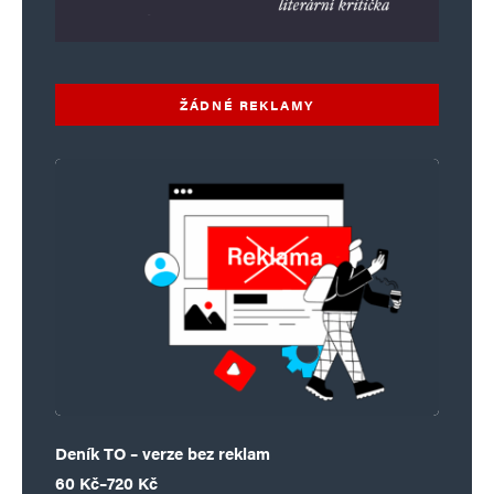
ŽÁDNÉ REKLAMY
Deník TO – verze bez reklam
Rozpětí cen: 60 Kč až 720 Kč
60
Kč
–
720
Kč