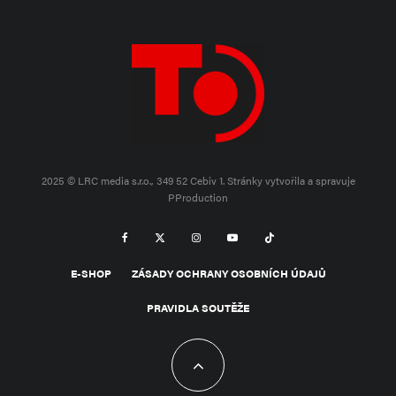
2025 © LRC media s.r.o., 349 52 Cebiv 1.
Stránky vytvořila a spravuje
PProduction
E-SHOP
ZÁSADY OCHRANY OSOBNÍCH ÚDAJŮ
PRAVIDLA SOUTĚŽE