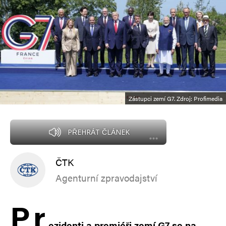
Zástupci zemí G7. Zdroj: Profimedia
PŘEHRÁT ČLÁNEK
ČTK
Agenturní zpravodajství
P
r
ezidenti a premiéři zemí G7 se na