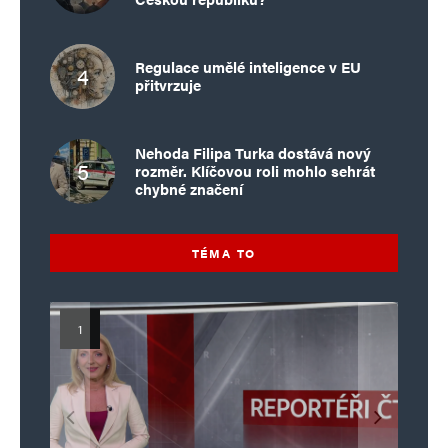
Regulace umělé inteligence v EU
přitvrzuje
Nehoda Filipa Turka dostává nový
rozměr. Klíčovou roli mohlo sehrát
chybné značení
TÉMA TO
Islamistický teror v EU, 6. díl:
Mýty o Václavu Klausovi:
Vymíráme a politici lžou:
Islamistický teror v EU, 5. díl:
Brutální poprava 85letého
Pivo, jazz, hádky, loajalita
porodnost nezachrání