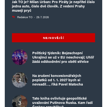
Jak TO je? Milan Urban: Pro Piráty je nepřítel číslo
jedna auto, číslo dvě člověk. Z vedení Prahy
musejí pryč
Redakce TO
·
29. 7. 2026
NEJNOVĚJŠÍ
Politický týdeník: Bojeschopní
Ukrajinci se už v EU neschovají; Uhlíř
žádá odškodnění pro oběti střelce
Na zrušení koncesionářských
poplatků od 1. 1. 2027 bych si
nevsadil…, říká Pavel Matocha
Tato kniha ovlivňuje geopolitické
uvažování Putinova Ruska. Kam řadí
Českou republiku?