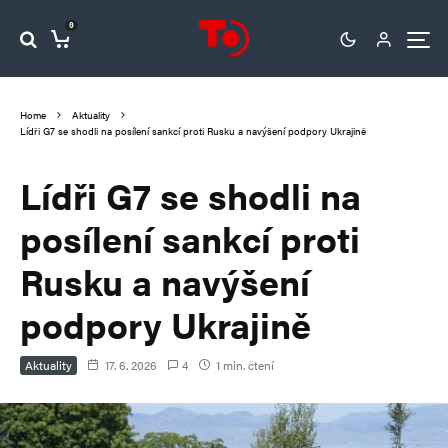
0
Home
Aktuality
Lídři G7 se shodli na posílení sankcí proti Rusku a navýšení podpory Ukrajině
Lídři G7 se shodli na
posílení sankcí proti
Rusku a navýšení
podpory Ukrajině
Aktuality
17. 6. 2026
4
1 min. čtení