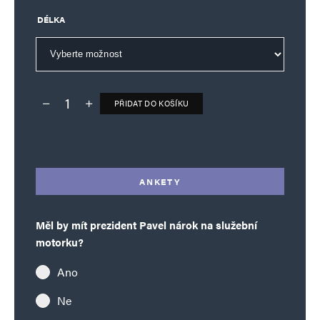
DÉLKA
PŘIDAT DO KOŠÍKU
Deník TO – verze bez reklam množství
Alternative:
ANKETY
Měl by mít prezident Pavel nárok na služební
motorku?
Ano
Ne