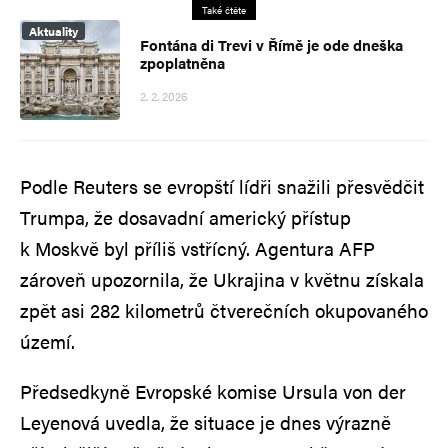
Také čtěte
Aktuality
Fontána di Trevi v Římě je ode dneška
zpoplatněna
2. 2. 2026
Podle Reuters se evropští lídři snažili přesvědčit
Trumpa, že dosavadní americký přístup
k Moskvě byl příliš vstřícný. Agentura AFP
zároveň upozornila, že Ukrajina v květnu získala
zpět asi 282 kilometrů čtverečních okupovaného
území.
Předsedkyně Evropské komise Ursula von der
Leyenová uvedla, že situace je dnes výrazně