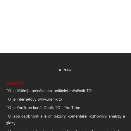
O NÁS
Co je TO?
TO je tištěný společensko-politický měsíčník TO
TO je internetový www.denik.to
TO je YouTube kanál Deník TO – YouTube
TO jsou osobnosti a jejich názory, komentáře, rozhovory, analýzy a
glosy.
TO jsou texty, autorské videopořady, satirické videoklipy, karikatury