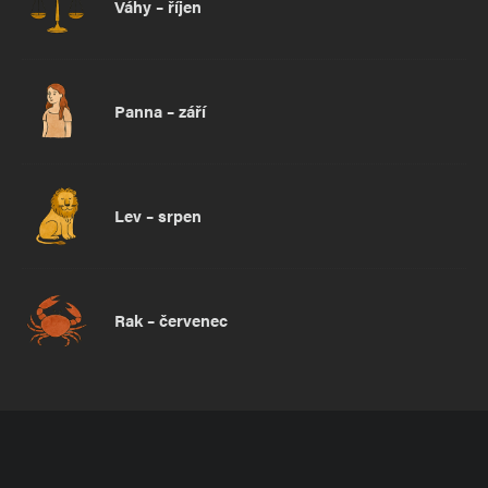
Váhy – říjen
Panna – září
Lev – srpen
Rak – červenec