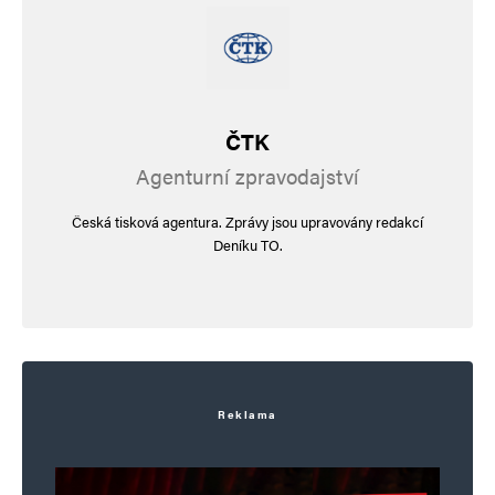
Napsat komentář
Vaše e-mailová adresa nebude zveřejněna.
Vyžadované informace jsou
označeny
*
ČTK
Komentář
*
Agenturní zpravodajství
Česká tisková agentura. Zprávy jsou upravovány redakcí
Deníku TO.
Jméno
*
Reklama