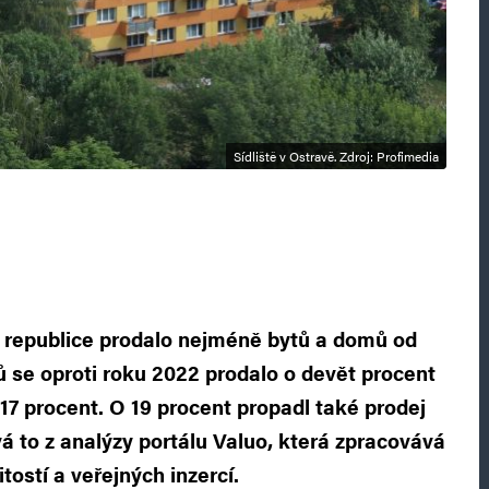
Sídliště v Ostravě. Zdroj: Profimedia
 republice prodalo nejméně bytů a domů od
ů se oproti roku 2022 prodalo o devět procent
7 procent. O 19 procent propadl také prodej
vá to z analýzy portálu Valuo, která zpracovává
ostí a veřejných inzercí.