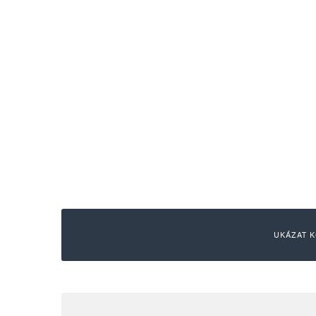
UKÁZAT K
Napsat komentář