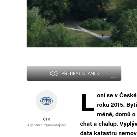
PŘEHRÁT ČLÁNEK
L
oni se v České
roku 2015. Byt
méně, domů o 1
ČTK
chat a chalup. Vyplý
Agenturní zpravodajství
data katastru nemovit