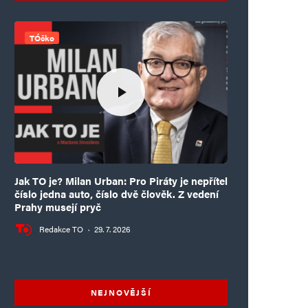
TÓčko
Jak TO je? Milan Urban: Pro Piráty je nepřítel
číslo jedna auto, číslo dvě člověk. Z vedení
Prahy musejí pryč
Redakce TO
·
29. 7. 2026
NEJNOVĚJŠÍ