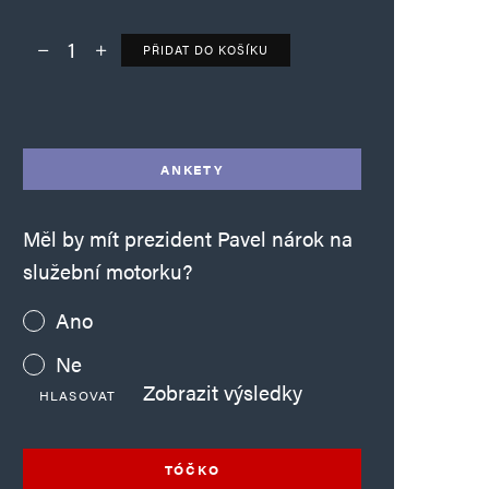
PŘIDAT DO KOŠÍKU
Deník TO – verze bez reklam množství
Alternative:
ANKETY
Měl by mít prezident Pavel nárok na
služební motorku?
Ano
Ne
Zobrazit výsledky
HLASOVAT
TÓČKO