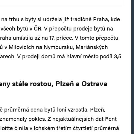
a trhu s byty si udržela již tradičně Praha, kde
 všech bytů v ČR. V přepočtu prodeje bytů na
raha umístila až na 17. příčce. V tomto přepočtu
tů v Milovicích na Nymbursku, Mariánských
arech. V prodeji domů má hlavní město podíl 3,5
eny stále rostou, Plzeň a Ostrava
ě průměrná cena bytů loni vzrostla, Plzeň,
znamenaly pokles. Z nejaktuálnějších dat Rent
oitte činila v loňském třetím čtvrtletí průměrná