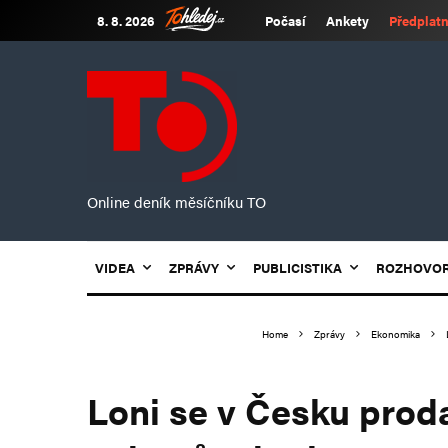
8. 8. 2026
Počasí
Ankety
Předplatn
Online deník měsíčníku TO
VIDEA
ZPRÁVY
PUBLICISTIKA
ROZHOVO
Home
Zprávy
Ekonomika
Loni se v Česku prod