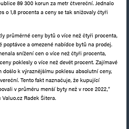
ublice 89 300 korun za metr čtvereční. Jednalo
es o 1,8 procenta a ceny se tak snižovaly čtyři
tly průměrné ceny bytů o více než čtyři procenta,
lné poptávce a omezené nabídce bytů na prodej.
nala snížení cen o více než čtyři procenta,
ceny poklesly o více než devět procent. Zajímavé
ch došlo k výraznějšímu poklesu absolutní ceny,
vereční. Tento fakt naznačuje, že kupující
upovali v průměru menší byty než v roce 2022,“
 Valuo.cz Radek Šitera.