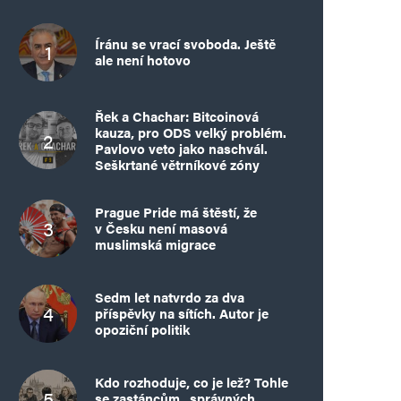
Íránu se vrací svoboda. Ještě
ale není hotovo
Řek a Chachar: Bitcoinová
kauza, pro ODS velký problém.
Pavlovo veto jako naschvál.
Seškrtané větrníkové zóny
Prague Pride má štěstí, že
v Česku není masová
muslimská migrace
Sedm let natvrdo za dva
příspěvky na sítích. Autor je
opoziční politik
Kdo rozhoduje, co je lež? Tohle
se zastáncům „správných