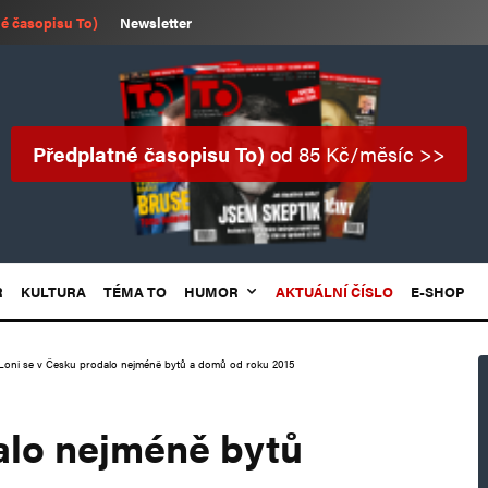
é časopisu To)
Newsletter
Předplatné časopisu To)
od 85 Kč/měsíc >>
R
KULTURA
TÉMA TO
HUMOR
AKTUÁLNÍ ČÍSLO
E-SHOP
Loni se v Česku prodalo nejméně bytů a domů od roku 2015
alo nejméně bytů