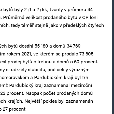
e bytů byly 2+1 a 2+kk, tvořily v průměru 44
. Průměrná velikost prodaného bytu v ČR loni
ních, tedy téměř stejně jako v předešlých čtyřech
ých bytů dosáhl 55 180 a domů 34 769.
ím rokem 2021, ve kterém se prodalo 73 605
esl prodej bytů o třetinu a domů o 60 procent.
y si udržely stabilitu, jiné čelily výrazným
ihomoravském a Pardubickém kraji byl trh
řičemž Pardubický kraj zaznamenal meziroční
o 23 procent. Naopak počet prodaných domů
ech krajích. Největší pokles byl zaznamenán
o 27 procent.