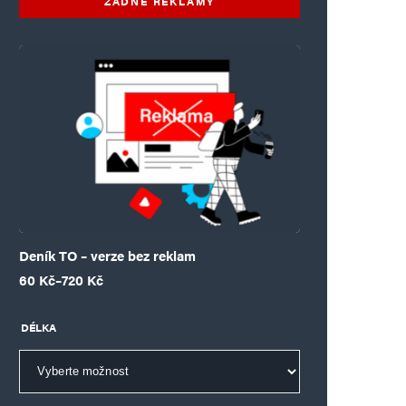
ŽÁDNÉ REKLAMY
Deník TO – verze bez reklam
Rozpětí cen: 60 Kč až 720 Kč
60
Kč
–
720
Kč
DÉLKA