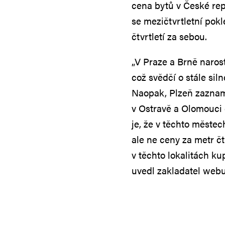
cena bytů v České rep
se mezičtvrtletní pokl
čtvrtletí za sebou.
„V Praze a Brně naros
což svědčí o stále si
Naopak, Plzeň zazname
v Ostravě a Olomouci 
je, že v těchto měste
ale ne ceny za metr čt
v těchto lokalitách k
uvedl zakladatel webu