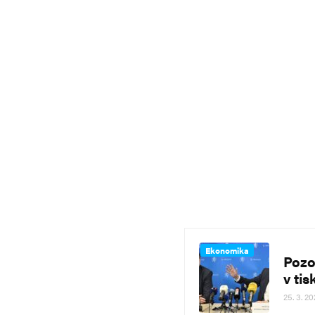
Ekonomika
Pozo
v ti
25. 3. 2