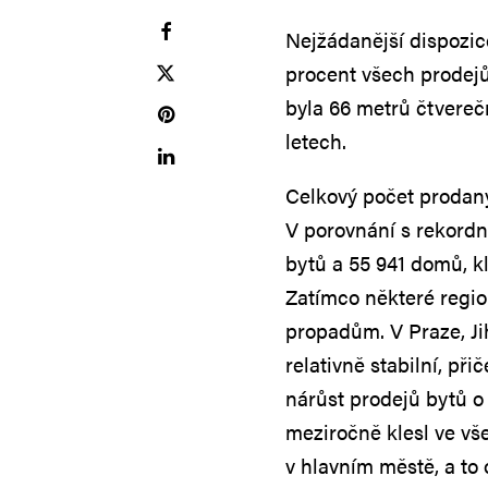
Nejžádanější dispozic
procent všech prodejů
byla 66 metrů čtvereč
letech.
Celkový počet prodan
V porovnání s rekordn
bytů a 55 941 domů, kl
Zatímco některé region
propadům. V Praze, J
relativně stabilní, p
nárůst prodejů bytů 
meziročně klesl ve vš
v hlavním městě, a to 