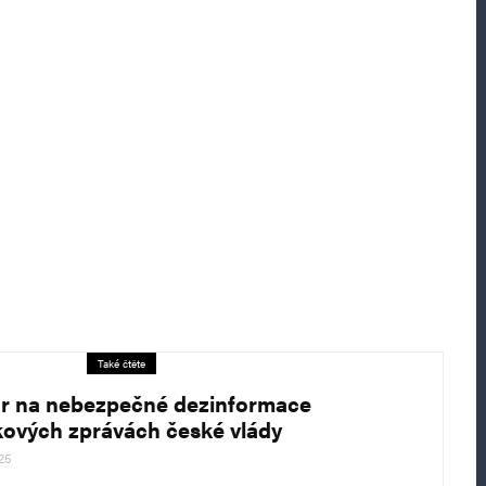
Také čtěte
r na nebezpečné dezinformace
skových zprávách české vlády
025