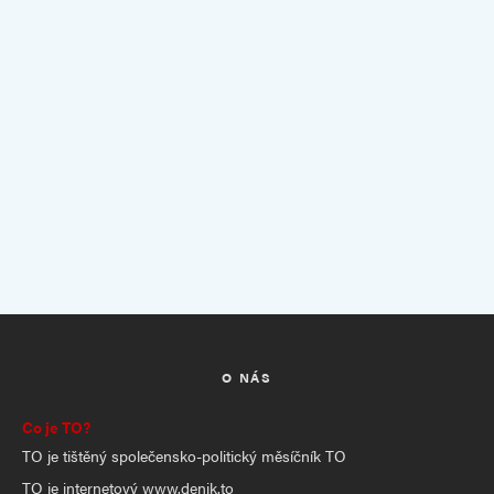
O NÁS
Co je TO?
TO je tištěný společensko-politický měsíčník TO
TO je internetový www.denik.to