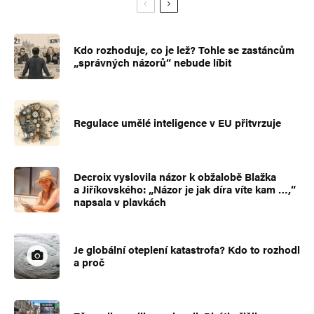
Kdo rozhoduje, co je lež? Tohle se zastáncům
„správných názorů“ nebude líbit
Regulace umělé inteligence v EU přitvrzuje
Decroix vyslovila názor k obžalobě Blažka
a Jiříkovského: „Názor je jak díra víte kam …,“
napsala v plavkách
Je globální oteplení katastrofa? Kdo to rozhodl
a proč