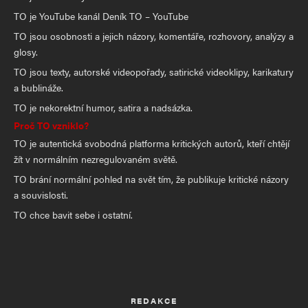
TO je YouTube kanál Deník TO – YouTube
TO jsou osobnosti a jejich názory, komentáře, rozhovory, analýzy a
glosy.
TO jsou texty, autorské videopořady, satirické videoklipy, karikatury
a bublináže.
TO je nekorektní humor, satira a nadsázka.
Proč TO vzniklo?
TO je autentická svobodná platforma kritických autorů, kteří chtějí
žít v normálním nezregulovaném světě.
TO brání normální pohled na svět tím, že publikuje kritické názory
a souvislosti.
TO chce bavit sebe i ostatní.
REDAKCE