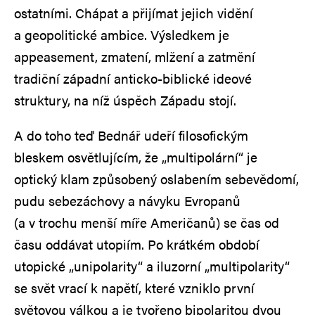
ostatními. Chápat a přijímat jejich vidění
a geopolitické ambice. Výsledkem je
appeasement, zmatení, mlžení a zatmění
tradiční západní anticko-biblické ideové
struktury, na níž úspěch Západu stojí.
A do toho teď Bednář udeří filosofickým
bleskem osvětlujícím, že „multipolární“ je
optický klam způsobený oslabením sebevědomí,
pudu sebezáchovy a návyku Evropanů
(a v trochu menší míře Američanů) se čas od
času oddávat utopiím. Po krátkém období
utopické „unipolarity“ a iluzorní „multipolarity“
se svět vrací k napětí, které vzniklo první
světovou válkou a je tvořeno bipolaritou dvou