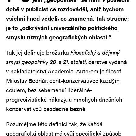
době v publicistice rozdováděl, aniž bychom
všichni hned věděli, co znamená. Tak stručně:
je to „odkrývání univerzálního politického
smyslu různých geografických oblastí.“
Tak jej definuje brožurka
Filosofický a dějinný
smysl geopolitiky 20. a 21. století
, čerstvě vydaná
v nakladatelství Academia. Autorem je filosof
Miloslav Bednář, echt-konzervativec každým
coulem, bez sebemenší liberálně-
progresivistické nákazy, u mnohých dnešních
konzervativců bezděčně běžné.
Rozumějme této definici tak, že každá
geografická oblast má svůj specifický způsob