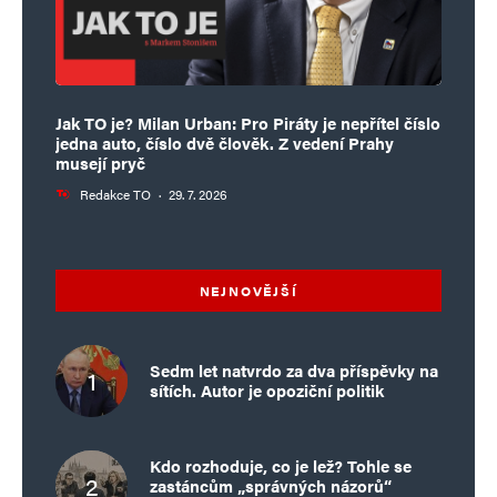
Jméno
*
E-mail
*
Webová stránka
Jak TO je? Milan Urban: Pro Piráty je nepřítel číslo
jedna auto, číslo dvě člověk. Z vedení Prahy
musejí pryč
Redakce TO
·
29. 7. 2026
Uložit do prohlížeče jméno, e-mail a webovou stránku pro budoucí
komentáře.
Informujte mě o nových komentářích e-mailem.
NEJNOVĚJŠÍ
Informujte mě o nových příspěvcích e-mailem.
Sedm let natvrdo za dva příspěvky na
Alternative:
sítích. Autor je opoziční politik
Kdo rozhoduje, co je lež? Tohle se
zastáncům „správných názorů“