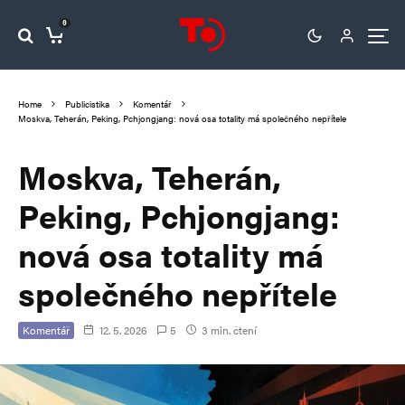
0
Home
Publicistika
Komentář
Moskva, Teherán, Peking, Pchjongjang: nová osa totality má společného nepřítele
Moskva, Teherán,
Peking, Pchjongjang:
nová osa totality má
společného nepřítele
Komentář
12. 5. 2026
5
3 min. čtení