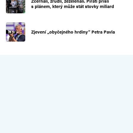
Zčernali, zrudli, zezelenali. Piráti přišli
s plánem, který může stát stovky miliard
Zjevení „obyčejného hrdiny“ Petra Pavla