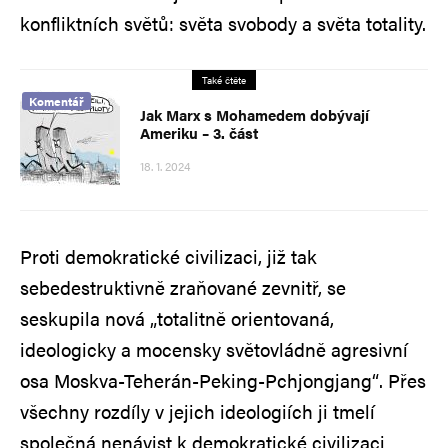
konfliktních světů: světa svobody a světa totality.
Také čtěte
Komentář
Jak Marx s Mohamedem dobývají
Ameriku – 3. část
18. 1. 2024
Proti demokratické civilizaci, již tak
sebedestruktivně zraňované zevnitř, se
seskupila nová „totalitně orientovaná,
ideologicky a mocensky světovládně agresivní
osa Moskva-Teherán-Peking-Pchjongjang“. Přes
všechny rozdíly v jejich ideologiích ji tmelí
společná nenávist k demokratické civilizaci