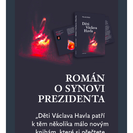
báječní spojenci útočí 70 let jen proto, že tam
jedny demokratické volby dopadly jinak, než si
naši spojenci přáli. Poslední vlna útoků je prostě
jen další v řadě, tentokrát s vydatnou podporou
státu, který za svůj vznik vděčí brutálnímu
terorismu a ještě se k tomu hrdě hlásí.
2 Ukrajina) Historicky si toto území užilo své
chvíle slávy za éry Kyjevské Rusi. Jedná se do
určité míry o pilíř ruské státnosti, kde ale
v následujících staletích došlo k určitému
odklonu jak jazykovému tak kulturnímu. V době,
kdy SSSR vedl jeden šílený gruzínec docházelo
k rusizaci řady okrajových území, Ukajiny se to
týkalo zejména na východě. K tomu smutná,