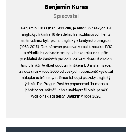
Benjamin Kuras
Kraťas
Odpovědět
Spisovatel
13. 5. 2026 (10:57)
Benjamin Kuras (nar. 1944 Zlín) je autor 35 českých a 4
anglických knih a 18 divadelních a rozhlasových her, z
„Oslabení demokracie v konfliktu s totalitou je
nichž většina byla psána anglicky v londýnské emigraci
pro demokracii smrtelné.“ – a taky ji úspěšně
(1968-2015). Tam zároveň pracoval v české redakci BBC
a několik let v divadle Young Vic. Od roku 1990 píše
zabilo, tedy dnes máme dva v podstatě otevřeně
pravidelně do českých periodik, celkem dnes už okolo 3
totalitní bloky, to je rozhodně novum.
tisíc článků. Je dlouhodobým kritikem EU a islamizace,
za což si už v roce 2000 od českých recenzentů vysloužil
nálepku extrémisty, zatímco tehdejší pražský anglický
„Posuzovat obě stejně – jako třeba klást rovnítko
týdeník The Prague Post ho pojmenoval "humorista,
„agresora“ mezi Putinův útok na Ukrajinu
jehož berou vážně". Jeho autobiografii Malá paměť
vydalo nakladatelství Dauphin v roce 2020.
a Trumpův útok na Írán – je ztráta morálního
kompasu.“ – jo, tam se rovnítko rozhodně dát
nedá, protože na straně SSSR-Rusko krapet
vázne kontinuita. Ale jinak je to dost podobné,