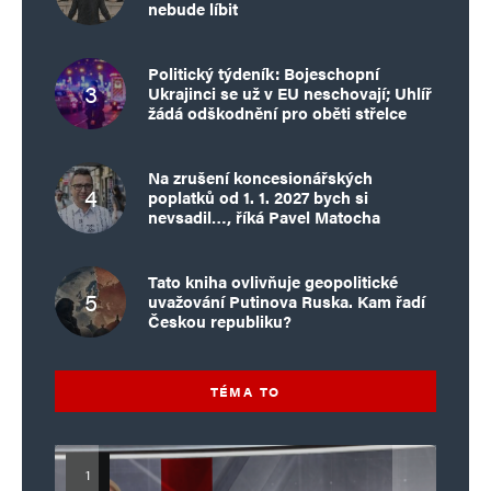
nebude líbit
Politický týdeník: Bojeschopní
Ukrajinci se už v EU neschovají; Uhlíř
žádá odškodnění pro oběti střelce
Na zrušení koncesionářských
poplatků od 1. 1. 2027 bych si
nevsadil…, říká Pavel Matocha
Tato kniha ovlivňuje geopolitické
uvažování Putinova Ruska. Kam řadí
Českou republiku?
TÉMA TO