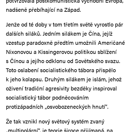
potvrzovala postkomunistická východní Evropa,
nadšeně přebíhající na Západ.
Jenže od té doby v tom třetím světě vyrostlo pár
dalších siláků. Jedním silákem je Čína, jejíž
vzestup paradoxně předtím umožnili Američané
Nixonovou a Kissingerovou politikou sblížení
s Čínou a jejího odklonu od Sovětského svazu.
Toto oslabení socialistického tábora přispělo
k jeho kolapsu. Druhým silákem je islám, jehož
oživení tradiční agresivity bezděky inspiroval
socialistický tábor podněcováním
protizápadních „osvobozeneckých hnutí“.
Že tak vznikl nový světový systém zvaný
„multipolární“, je teorie široce přijímaná, na