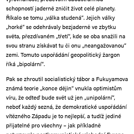
schopností jaderně zničit život celé planety.
Říkalo se tomu „válka studená“. Jejich války
„horké“ se odehrávaly bezjaderně ve zbytku
světa, přezdívaném „třetí“, kde se oba snažili na
svou stranu získávat tu či onu „neangažovanou“
zemi. Tomuto uspořádání geopolitický žargon
říká „bipolární“.
Pak se zhroutil socialistický tábor a Fukuyamova
známá teorie „konce dějin“ vnukla optimistům
víru, že odteď bude svět už jen „unipolární“,
neboť každý sezná, že demokratické uspořádání
vítězného Západu je to nejlepší, a tudíž jediné
přijatelné pro všechny – jak příkladně