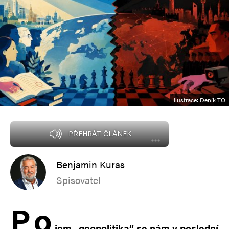
Ilustrace: Deník TO
PŘEHRÁT ČLÁNEK
Benjamin Kuras
Spisovatel
P
o
jem „geopolitika“ se nám v poslední