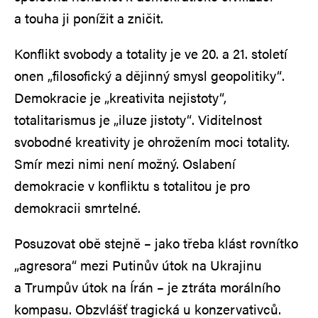
a touha ji ponížit a zničit.
Konflikt svobody a totality je ve 20. a 21. století
onen „filosofický a dějinný smysl geopolitiky“.
Demokracie je „kreativita nejistoty“,
totalitarismus je „iluze jistoty“. Viditelnost
svobodné kreativity je ohrožením moci totality.
Smír mezi nimi není možný. Oslabení
demokracie v konfliktu s totalitou je pro
demokracii smrtelné.
Posuzovat obě stejně – jako třeba klást rovnítko
„agresora“ mezi Putinův útok na Ukrajinu
a Trumpův útok na Írán – je ztráta morálního
kompasu. Obzvlášť tragická u konzervativců.