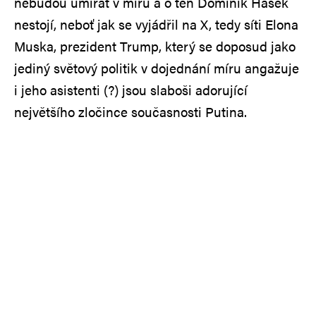
nebudou umírat v míru a o ten Dominik Hašek
nestojí, neboť jak se vyjádřil na X, tedy síti Elona
Muska, prezident Trump, který se doposud jako
jediný světový politik v dojednání míru angažuje
i jeho asistenti (?) jsou slaboši adorující
největšího zločince současnosti Putina.