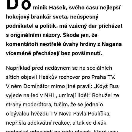
D
o
minik Hašek, svého času nejlepší
hokejový brankář světa, neúspěšný
podnikatel a politik, má vzácný dar přicházet
s originálními názory. Škoda jen, že
komentátoři neotřelé úvahy hrdiny z Nagana
víceméně přecházejí bez povšimnutí.
Například před nedávnem se na sociálních
sítích objevil Haškův rozhovor pro Praha TV.
V něm Dominátor mimo jiné pravil: „Když Rus
vyjede na led v NHL, umírají lidé!“ Bohužel ze
strany moderátora, tuším, že se jednalo
o bývalou hvězdu TV Nova Pavla Poulíčka,
nepřišla adekvátní reakce, a tak se divák
nedočkal odpovědí na řadu otázek, které jsou