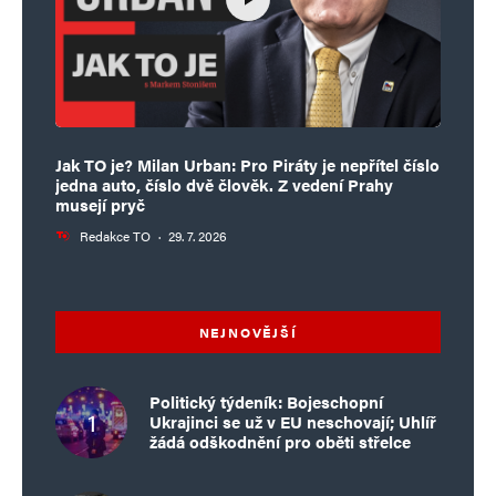
Jak TO je? Milan Urban: Pro Piráty je nepřítel číslo
jedna auto, číslo dvě člověk. Z vedení Prahy
musejí pryč
Redakce TO
·
29. 7. 2026
NEJNOVĚJŠÍ
Politický týdeník: Bojeschopní
Ukrajinci se už v EU neschovají; Uhlíř
žádá odškodnění pro oběti střelce