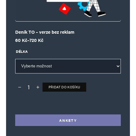
Deník TO – verze bez reklam
Rozpětí cen: 60 Kč až 720 Kč
60
Kč
–
720
Kč
DÉLKA
PŘIDAT DO KOŠÍKU
Deník TO – verze bez reklam množství
Alternative:
ANKETY