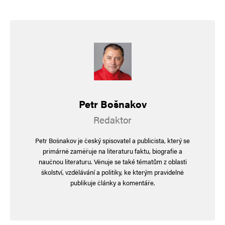
Petr Bošnakov
Jméno
*
Redaktor
Petr Bošnakov je český spisovatel a publicista, který se
primárně zaměřuje na literaturu faktu, biografie a
E-mail
*
Webová stránka
naučnou literaturu. Věnuje se také tématům z oblasti
školství, vzdělávání a politiky, ke kterým pravidelně
publikuje články a komentáře.
Uložit do prohlížeče jméno, e-mail a webovou stránku pro budoucí
komentáře.