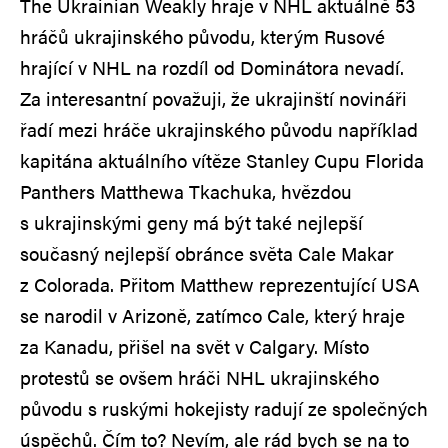
The Ukrainian Weakly hraje v NHL aktuálně 53
hráčů ukrajinského původu, kterým Rusové
hrající v NHL na rozdíl od Dominátora nevadí.
Za interesantní považuji, že ukrajinští novináři
řadí mezi hráče ukrajinského původu například
kapitána aktuálního vítěze Stanley Cupu Florida
Panthers Matthewa Tkachuka, hvězdou
s ukrajinskými geny má být také nejlepší
současný nejlepší obránce světa Cale Makar
z Colorada. Přitom Matthew reprezentující USA
se narodil v Arizoně, zatímco Cale, který hraje
za Kanadu, přišel na svět v Calgary. Místo
protestů se ovšem hráči NHL ukrajinského
původu s ruskými hokejisty radují ze společných
úspěchů. Čím to? Nevím, ale rád bych se na to