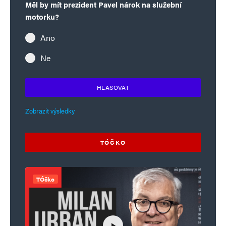
Měl by mít prezident Pavel nárok na služební
motorku?
Ano
Ne
HLASOVAT
Zobrazit výsledky
TÓČKO
TÓčko