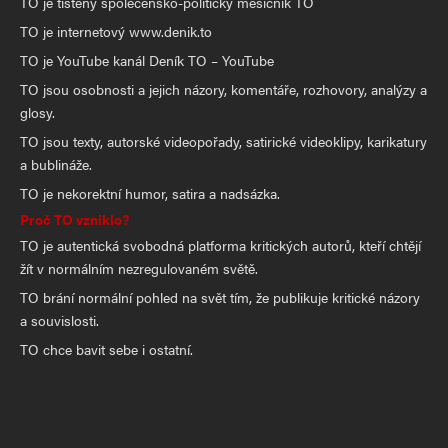
TO je tištěný společensko-politický měsíčník TO
TO je internetový www.denik.to
TO je YouTube kanál Deník TO – YouTube
TO jsou osobnosti a jejich názory, komentáře, rozhovory, analýzy a
glosy.
TO jsou texty, autorské videopořady, satirické videoklipy, karikatury
a bublináže.
TO je nekorektní humor, satira a nadsázka.
Proč TO vzniklo?
TO je autentická svobodná platforma kritických autorů, kteří chtějí
žít v normálním nezregulovaném světě.
TO brání normální pohled na svět tím, že publikuje kritické názory
a souvislosti.
TO chce bavit sebe i ostatní.