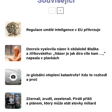
Regulace umělé inteligence v EU přitvrzuje
Decroix vyslovila názor k obžalobě Blažka
a Jiříkovského: „Názor je jak díra víte kam …,“
napsala v plavkách
Je globální oteplení katastrofa? Kdo to rozhodl
a proč
Zčernali, zrudli, zezelenali. Piráti přišli
s plánem, který může stát stovky miliard