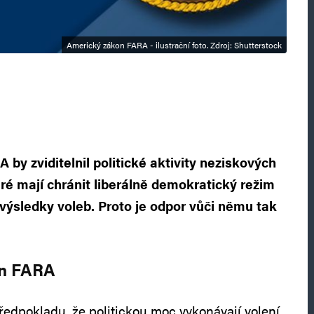
Americký zákon FARA - ilustrační foto. Zdroj: Shutterstock
 by zviditelnil politické aktivity neziskových
eré mají chránit liberálně demokratický režim
výsledky voleb. Proto je odpor vůči němu tak
on FARA
ředpokladu, že politickou moc vykonávají volení