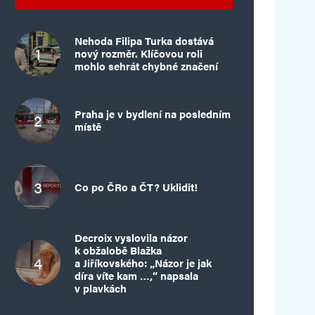
Nehoda Filipa Turka dostává
nový rozměr. Klíčovou roli
mohlo sehrát chybné značení
Praha je v bydlení na posledním
místě
Co po ČRo a ČT? Uklidit!
Decroix vyslovila názor
k obžalobě Blažka
a Jiříkovského: „Názor je jak
díra víte kam …,“ napsala
v plavkách