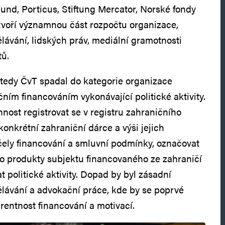
Fund, Porticus, Stiftung Mercator, Norské fondy
 tvoří významnou část rozpočtu organizace,
lávání, lidských práv, mediální gramotnosti
tů.
tedy ČvT spadal do kategorie organizace
ím financováním vykonávající politické aktivity.
nost registrovat se v registru zahraničního
 konkrétní zahraniční dárce a výši jejich
účely financování a smluvní podmínky, označovat
ako produkty subjektu financovaného ze zahraničí
t politické aktivity. Dopad by byl zásadní
ělávání a advokační práce, kde by se poprvé
rentnost financování a motivací.