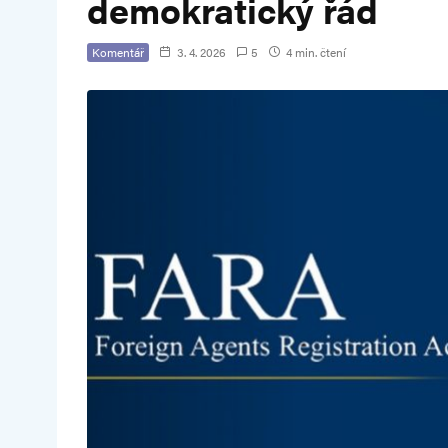
demokratický řád
Komentář
3. 4. 2026
5
4 min. čtení