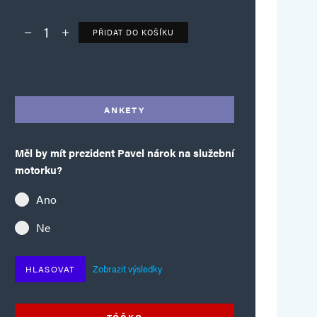
PŘIDAT DO KOŠÍKU
Deník TO – verze bez reklam množství
Alternative:
ANKETY
Měl by mít prezident Pavel nárok na služební
motorku?
Ano
Ne
Zobrazit výsledky
HLASOVAT
TÓČKO