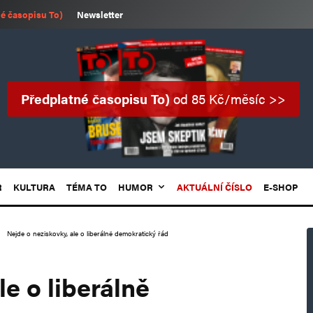
é časopisu To)
Newsletter
Předplatné časopisu To)
od 85 Kč/měsíc >>
R
KULTURA
TÉMA TO
HUMOR
AKTUÁLNÍ ČÍSLO
E-SHOP
Nejde o neziskovky, ale o liberálně demokratický řád
le o liberálně