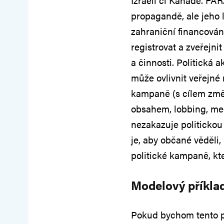
Izraeli či Kanadě. FAR
propagandě, ale jeho 
zahraniční financování
registrovat a zveřejni
a činnosti. Politická a
může ovlivnit veřejné 
kampaně (s cílem změn
obsahem, lobbing, med
nezakazuje politickou 
je, aby občané věděli,
politické kampaně, kte
Modelový příkla
Pokud bychom tento pr