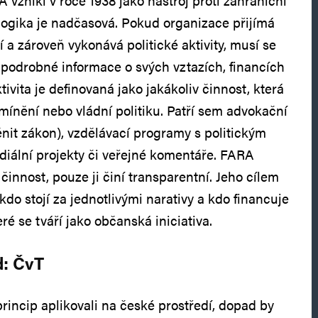
A vznikl v roce 1938 jako nástroj proti zahraniční
logika je nadčasová. Pokud organizace přijímá
 a zároveň vykonává politické aktivity, musí se
t podrobné informace o svých vztazích, financích
ktivita je definovaná jako jakákoliv činnost, která
mínění nebo vládní politiku. Patří sem advokační
it zákon), vzdělávací programy s politickým
iální projekty či veřejné komentáře. FARA
činnost, pouze ji činí transparentní. Jeho cílem
 kdo stojí za jednotlivými narativy a kdo financuje
ré se tváří jako občanská iniciativa.
d: ČvT
incip aplikovali na české prostředí, dopad by