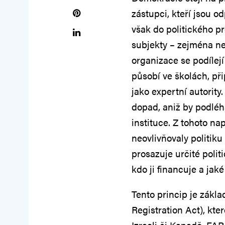
zástupci, kteří jsou 
však do politického pr
subjekty – zejména ne
organizace se podílejí 
působí ve školách, př
jako expertní autority
dopad, aniž by podléh
instituce. Z tohoto n
neovlivňovaly politik
prosazuje určité polit
kdo ji financuje a jak
Tento princip je zák
Registration Act), kte