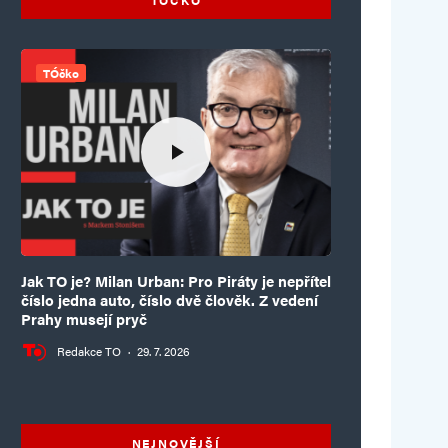
TÓčko
Jak TO je? Milan Urban: Pro Piráty je nepřítel
číslo jedna auto, číslo dvě člověk. Z vedení
Prahy musejí pryč
Redakce TO
·
29. 7. 2026
NEJNOVĚJŠÍ