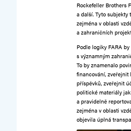
Rockefeller Brothers 
a další. Tyto subjekty
zejména v oblasti vzdě
a zahraničních projek
Podle logiky FARA by 
s významným zahraničn
To by znamenalo povin
financování, zveřejnit
příspěvků, zveřejnit 
politické materiály j
a pravidelně reportova
zejména v oblasti vzd
objevila úplná transpa