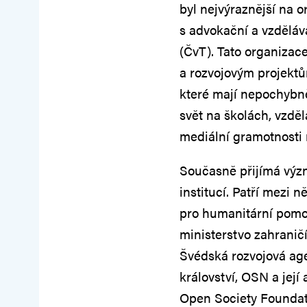
byl nejvýraznější na 
s advokační a vzděláva
(ČvT). Tato organiza
a rozvojovým projektů
které mají nepochybně
svět na školách, vzděl
mediální gramotnosti
Současně přijímá význ
institucí. Patří mezi 
pro humanitární pomo
ministerstvo zahrani
Švédská rozvojová age
království, OSN a její
Open Society Foundat