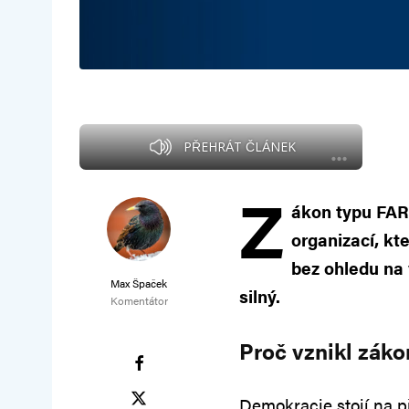
PŘEHRÁT ČLÁNEK
Z
ákon typu FARA
organizací, kt
bez ohledu na 
Max Špaček
silný.
Komentátor
Proč vznikl zák
Demokracie stojí na p