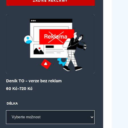
ŽÁDNÉ REKLAMY
Deník TO – verze bez reklam
Rozpětí cen: 60 Kč až 720 Kč
60
Kč
–
720
Kč
DÉLKA