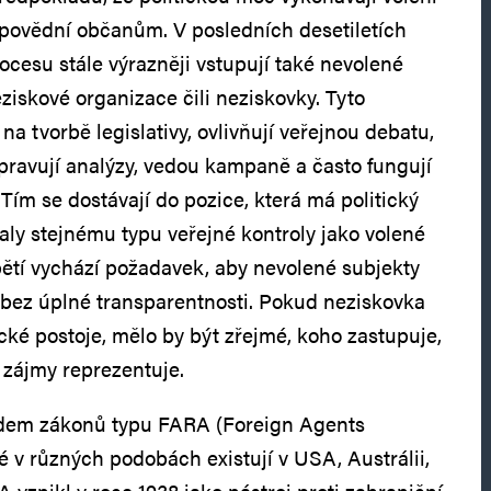
odpovědní občanům. V posledních desetiletích
ocesu stále výrazněji vstupují také nevolené
ziskové organizace čili neziskovky. Tyto
na tvorbě legislativy, ovlivňují veřejnou debatu,
ipravují analýzy, vedou kampaně a často fungují
. Tím se dostávají do pozice, která má politický
aly stejnému typu veřejné kontroly jako volené
apětí vychází požadavek, aby nevolené subjekty
u bez úplné transparentnosti. Pokud neziskovka
ické postoje, mělo by být zřejmé, koho zastupuje,
é zájmy reprezentuje.
ladem zákonů typu FARA (Foreign Agents
ré v různých podobách existují v USA, Austrálii,