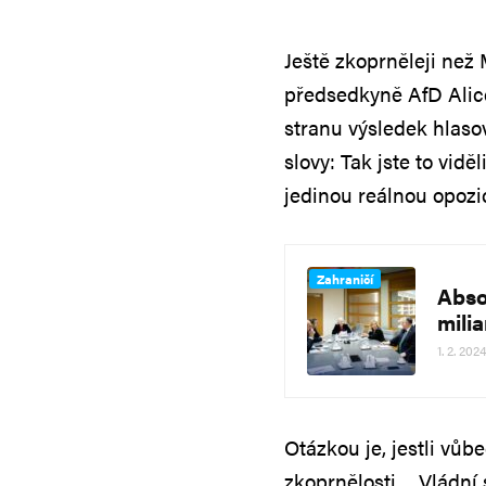
Ještě zkoprněleji než
předsedkyně AfD Alice
stranu výsledek hlasov
slovy: Tak jste to vid
jedinou reálnou opozi
Zahraničí
Abso
milia
1. 2. 2024
Otázkou je, jestli vůb
zkoprnělosti… Vládní 