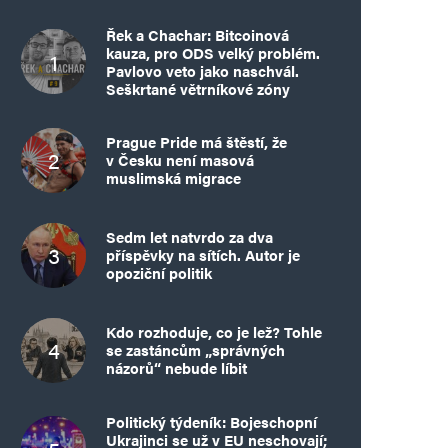
Řek a Chachar: Bitcoinová
kauza, pro ODS velký problém.
Pavlovo veto jako naschvál.
Seškrtané větrníkové zóny
Prague Pride má štěstí, že
v Česku není masová
muslimská migrace
Sedm let natvrdo za dva
příspěvky na sítích. Autor je
opoziční politik
Kdo rozhoduje, co je lež? Tohle
se zastáncům „správných
názorů“ nebude líbit
Politický týdeník: Bojeschopní
Ukrajinci se už v EU neschovají;