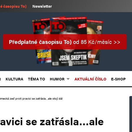
é časopisu To)
Newsletter
Předplatné časopisu To)
od 85 Kč/měsíc >>
R
KULTURA
TÉMA TO
HUMOR
AKTUÁLNÍ ČÍSLO
E-SHOP
mecká zeď proti pravici se zatřásla…ale stojí dál
avici se zatřásla…ale