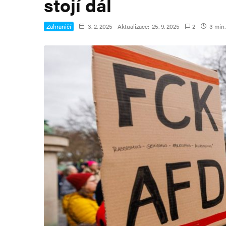
stojí dál
Zahraničí
3. 2. 2025
Aktualizace:
25. 9. 2025
2
3 min.