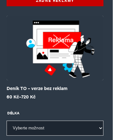
ŽÁDNÉ REKLAMY
Deník TO – verze bez reklam
Rozpětí cen: 60 Kč až 720 Kč
60
Kč
–
720
Kč
DÉLKA