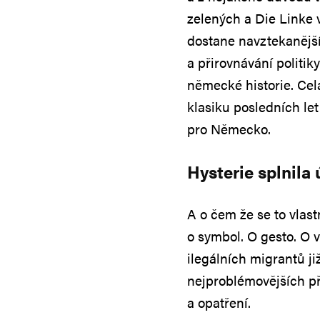
zelených a Die Linke 
dostane navztekanější
a přirovnávání polit
německé historie. Cel
klasiku posledních let
pro Německo.
Hysterie splnila 
A o čem že se to vlast
o symbol. O gesto. O 
ilegálních migrantů j
nejproblémovějších p
a opatření.