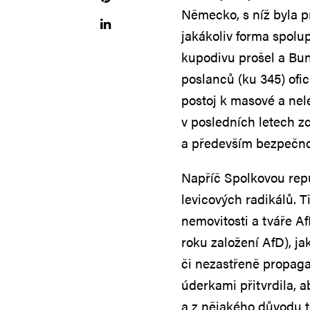
Německo, s níž byla 
jakákoliv forma spolu
kupodivu prošel a Bun
poslanců (ku 345) ofic
postoj k masové a nel
v posledních letech z
a především bezpečnos
Napříč Spolkovou rep
levicových radikálů. T
nemovitosti a tváře Af
roku založení AfD), j
či nezastřeně propag
úderkami přitvrdila, a
a z nějakého důvodu 