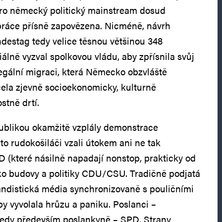
pro německý politický mainstream dosud
práce přísně zapovězena. Nicméně, návrh
destag tedy velice těsnou většinou 348
iálně vyzval spolkovou vládu, aby zpřísnila svůj
egální migraci, která Německo obzvláště
cela zjevně socioekonomicky, kulturně
tně drtí.
ublikou okamžitě vzplály demonstrace
ito rudokošiláči vzali útokem ani ne tak
D (které násilně napadají nonstop, prakticky od
ako budovy a politiky CDU/CSU. Tradičně podjatá
andistická média synchronizovaně s pouličními
by vyvolala hrůzu a paniku. Poslanci –
tedy především poslankyně – SPD, Strany