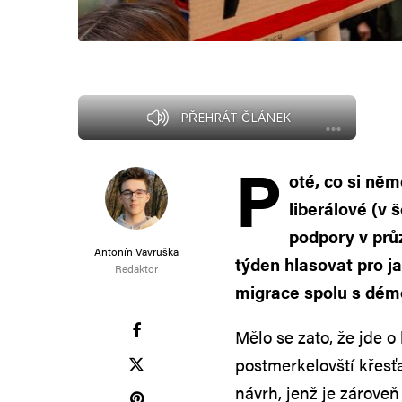
PŘEHRÁT ČLÁNEK
P
oté, co si něm
liberálové (v
podpory v prů
Antonín Vavruška
týden hlasovat pro j
Redaktor
migrace spolu s dém
Mělo se zato, že jde o
postmerkelovští křesť
návrh, jenž je zároveň