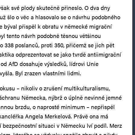
však své plody skutečně přineslo. O dva dny
ž už šlo o věc a hlasovalo se o návrhu podobného
le býval přispěl k obratu v německé migrační
 byl tento návrh podobně těsnou většinou
o 338 poslanců, proti 350, přičemž se jich pět
aktika odprezentovat se jako tvrdě antiimigrační
íl od AfD dosahuje výsledků, lídrovi Unie
yšla. Byl zrazen vlastními lidmi.
okusu – nikoliv o zrušení multikulturalismu,
záchranu Německa, nýbrž o úplně nevinné jemné
annou brzdu, o naprosté minimum – nepřispěl
 kancléřka Angela Merkelová. Právě ona má
í bezpečnostní situaci v Německu lví podíl. Merz
alem, kterého se vždycky snažila zbavit a nikdy