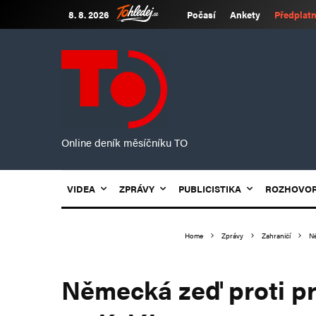
8. 8. 2026
Počasí
Ankety
Předplatn
Online deník měsíčníku TO
VIDEA
ZPRÁVY
PUBLICISTIKA
ROZHOVO
Home
Zprávy
Zahraničí
Ně
Německá zeď proti pr