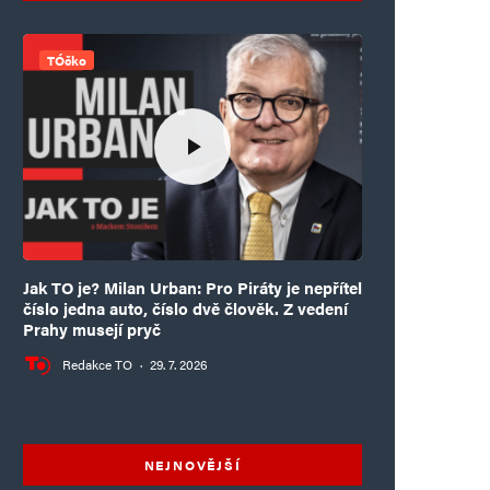
TÓčko
Jak TO je? Milan Urban: Pro Piráty je nepřítel
číslo jedna auto, číslo dvě člověk. Z vedení
Prahy musejí pryč
Redakce TO
·
29. 7. 2026
NEJNOVĚJŠÍ