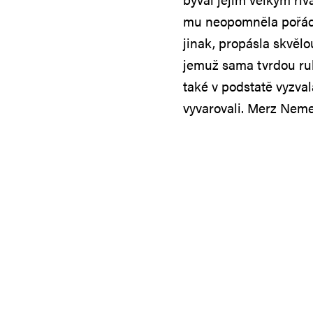
mu neopomněla pořádn
jinak, propásla skvělou
jemuž sama tvrdou ruk
také v podstatě vyzva
vyvarovali. Merz Neme