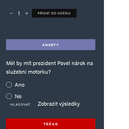
PŘIDAT DO KOŠÍKU
Deník TO – verze bez reklam množství
Alternative:
ANKETY
Měl by mít prezident Pavel nárok na
služební motorku?
Ano
Ne
Zobrazit výsledky
HLASOVAT
TÓČKO