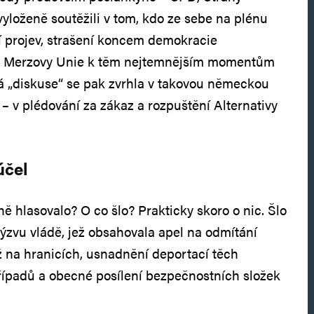
vyloženě soutěžili v tom, kdo ze sebe na plénu
 projev, strašení koncem demokracie
iky Merzovy Unie k těm nejtemnějším momentům
á „diskuse“ se pak zvrhla v takovou německou
 – v plédování za zákaz a rozpuštění Alternativy
účel
ně hlasovalo? O co šlo? Prakticky skoro o nic. Šlo
výzvu vládě, jež obsahovala apel na odmítání
iž na hranicích, usnadnění deportací těch
řípadů a obecné posílení bezpečnostních složek