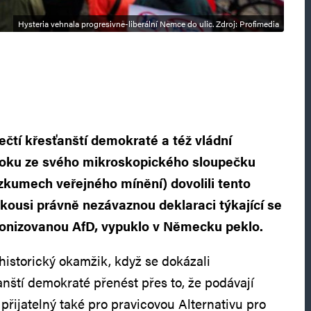
Hysteria vehnala progresivně-liberální Němce do ulic. Zdroj: Profimedia
ečtí křesťanští demokraté a též vládní
 šoku ze svého mikroskopického sloupečku
zkumech veřejného mínění) dovolili tento
akousi právně nezávaznou deklaraci týkající se
onizovanou AfD, vypuklo v Německu peklo.
 historický okamžik, když se dokázali
anští demokraté přenést přes to, že podávají
 přijatelný také pro pravicovou Alternativu pro