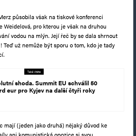
 Merz působila však na tiskové konferenci
 Weidelová, pro kterou je však na druhou
ání vodou na mlýn. Její řeč by se dala shrnout
ěli! Teď už nemůže být sporu o tom, kdo je tady
cí.
Také čtěte
lutní shoda. Summit EU schválil 50
rd eur pro Kyjev na další čtyři roky
ec mají (jeden jako druhá) nějaký důvod ke
síly ani komunistická opozice si svou