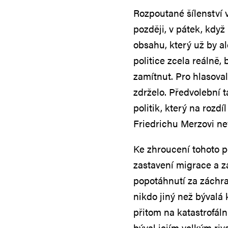
Rozpoutané šílenství 
později, v pátek, kdy
obsahu, který už by a
politice zcela reálně,
zamítnut. Pro hlasoval
zdrželo. Předvolební t
politik, který na rozd
Friedrichu Merzovi nev
Ke zhroucení tohoto p
zastavení migrace a 
popotáhnutí za záchr
nikdo jiný než bývalá
přitom na katastrofáln
býval jejím velkým riv