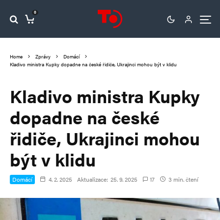
0
Home
Zprávy
Domácí
Kladivo ministra Kupky dopadne na české řidiče, Ukrajinci mohou být v klidu
Kladivo ministra Kupky
dopadne na české
řidiče, Ukrajinci mohou
být v klidu
Domácí
4. 2. 2025
Aktualizace:
25. 9. 2025
17
3 min. čtení