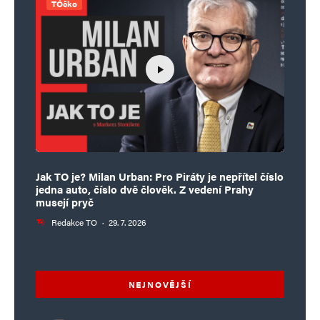
TÓčko
Jak TO je? Milan Urban: Pro Piráty je nepřítel číslo
jedna auto, číslo dvě člověk. Z vedení Prahy
musejí pryč
Redakce TO
·
29. 7. 2026
NEJNOVĚJŠÍ