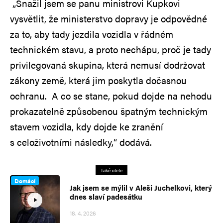
„Snažil jsem se panu ministrovi Kupkovi
vysvětlit, že ministerstvo dopravy je odpovědné
za to, aby tady jezdila vozidla v řádném
technickém stavu, a proto nechápu, proč je tady
privilegovaná skupina, která nemusí dodržovat
zákony země, která jim poskytla dočasnou
ochranu. A co se stane, pokud dojde na nehodu
prokazatelně způsobenou špatným technickým
stavem vozidla, kdy dojde ke zranění
s celoživotními následky,“ dodává.
Také čtěte
Domácí
Jak jsem se mýlil v Aleši Juchelkovi, který
dnes slaví padesátku
18. 4. 2026