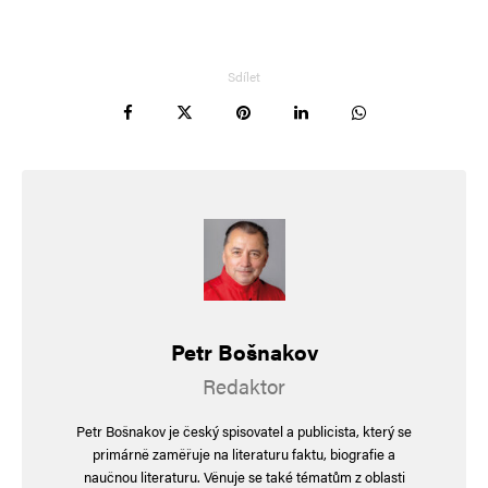
Uložit do prohlížeče jméno, e-mail a webovou stránku pro budoucí
komentáře.
Sdílet
Informujte mě o nových komentářích e-mailem.
Informujte mě o nových příspěvcích e-mailem.
Alternative:
Petr Bošnakov
Redaktor
Petr Bošnakov je český spisovatel a publicista, který se
primárně zaměřuje na literaturu faktu, biografie a
naučnou literaturu. Věnuje se také tématům z oblasti