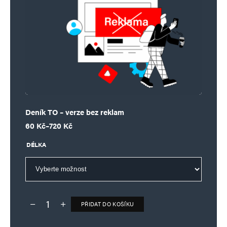
Deník TO – verze bez reklam
Rozpětí cen: 60 Kč až 720 Kč
60
Kč
–
720
Kč
DÉLKA
PŘIDAT DO KOŠÍKU
Deník TO – verze bez reklam množství
Alternative: