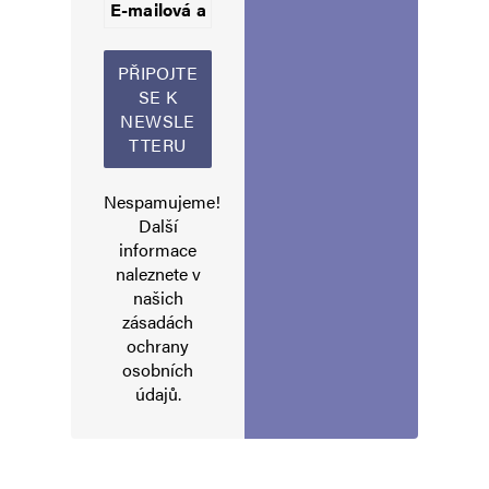
Vaše e-mailová adresa nebude zveřejněna.
Vyžadované informace jsou
označeny
*
Komentář
*
Nespamujeme!
Další
informace
naleznete v
našich
zásadách
ochrany
Jméno
*
osobních
údajů
.
E-mail
*
Webová stránka