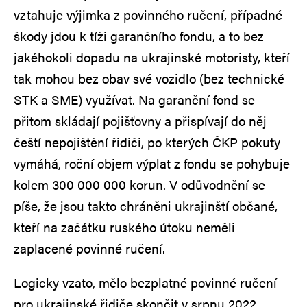
vztahuje výjimka z povinného ručení, případné
škody jdou k tíži garančního fondu, a to bez
jakéhokoli dopadu na ukrajinské motoristy, kteří
tak mohou bez obav své vozidlo (bez technické
STK a SME) využívat. Na garanční fond se
přitom skládají pojišťovny a přispívají do něj
čeští nepojištění řidiči, po kterých ČKP pokuty
vymáhá, roční objem výplat z fondu se pohybuje
kolem 300 000 000 korun. V odůvodnění se
píše, že jsou takto chráněni ukrajinští občané,
kteří na začátku ruského útoku neměli
zaplacené povinné ručení.
Logicky vzato, mělo bezplatné povinné ručení
pro ukrajinské řidiče skončit v srpnu 2022.