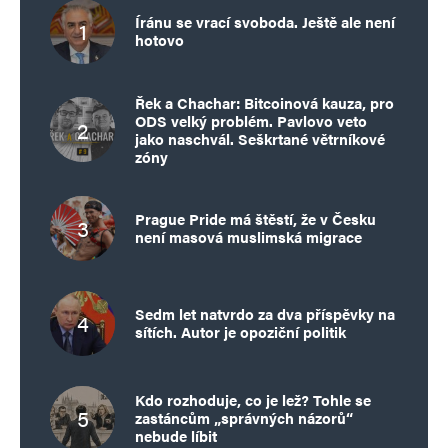
Íránu se vrací svoboda. Ještě ale není
hotovo
Řek a Chachar: Bitcoinová kauza, pro
ODS velký problém. Pavlovo veto
jako naschvál. Seškrtané větrníkové
zóny
Prague Pride má štěstí, že v Česku
není masová muslimská migrace
Sedm let natvrdo za dva příspěvky na
sítích. Autor je opoziční politik
Kdo rozhoduje, co je lež? Tohle se
zastáncům „správných názorů“
nebude líbit