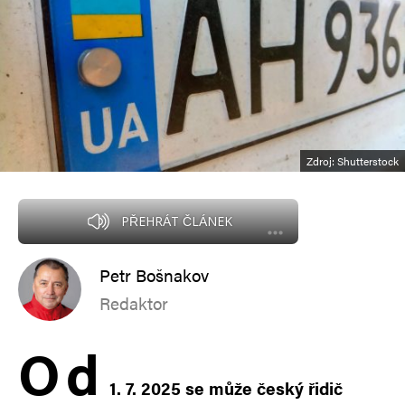
Zdroj: Shutterstock
PŘEHRÁT ČLÁNEK
Petr Bošnakov
Redaktor
O
d
1. 7. 2025 se může český řidič