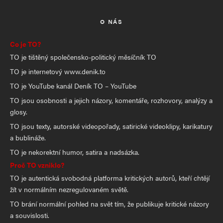
O NÁS
Co je TO?
TO je tištěný společensko-politický měsíčník TO
TO je internetový www.denik.to
TO je YouTube kanál Deník TO – YouTube
TO jsou osobnosti a jejich názory, komentáře, rozhovory, analýzy a
glosy.
TO jsou texty, autorské videopořady, satirické videoklipy, karikatury
a bublináže.
TO je nekorektní humor, satira a nadsázka.
Proč TO vzniklo?
TO je autentická svobodná platforma kritických autorů, kteří chtějí
žít v normálním nezregulovaném světě.
TO brání normální pohled na svět tím, že publikuje kritické názory
a souvislosti.