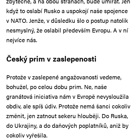
zbytečně, a na obou stranách, bude umírat. Jen
když to oslabí Rusko a uspokojí naše spojence
v NATO. Jenže, v důsledku šlo o postup natolik
nesmyslný, že oslabil především Evropu. A v ní
nejvíce nás.
Český prim v zaslepenosti
Protože v zaslepené angažovanosti vedeme,
bohužel, po celou dobu prim. Ne, naše
granátová iniciativa nám v Evropě nevysloužila
obdiv, ale spíš údiv. Protože nemá šanci cokoliv
změnit, jen zatnout sekeru hlouběji. Do Ruska,
do Ukrajiny, a do daňových poplatníků, aniž by
cokoliv vyřešila.