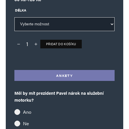
DÉLKA
PŘIDAT DO KOŠÍKU
Deník TO – verze bez reklam množství
Alternative:
ANKETY
Měl by mít prezident Pavel nárok na služební
motorku?
Ano
Ne