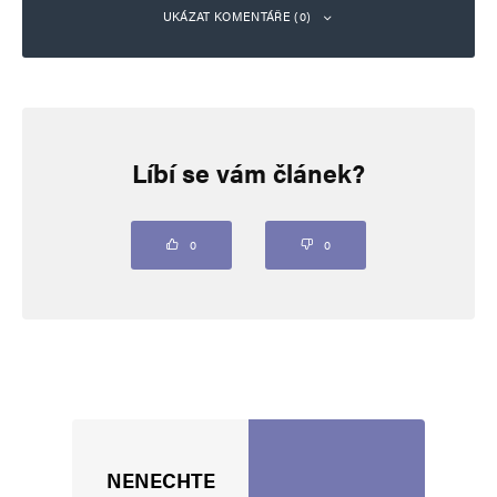
UKÁZAT KOMENTÁŘE (0)
Napsat komentář
Líbí se vám článek?
Vaše e-mailová adresa nebude zveřejněna.
Vyžadované informace jsou
označeny
*
Komentář
*
0
0
NENECHTE