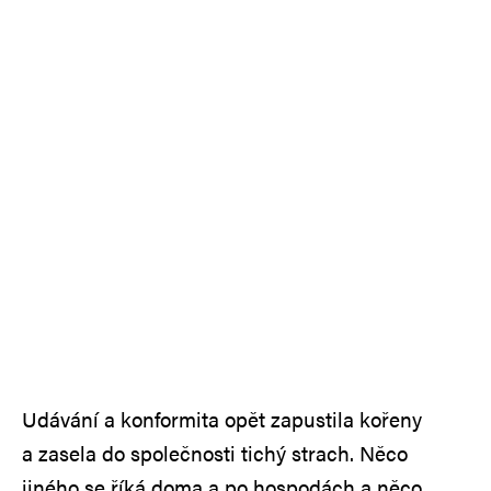
Udávání a konformita opět zapustila kořeny
a zasela do společnosti tichý strach. Něco
jiného se říká doma a po hospodách a něco