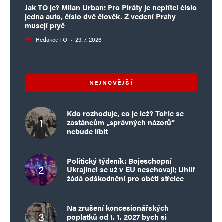
Jak TO je? Milan Urban: Pro Piráty je nepřítel číslo
jedna auto, číslo dvě člověk. Z vedení Prahy
musejí pryč
Redakce TO
·
29. 7. 2026
NEJNOVĚJŠÍ
Kdo rozhoduje, co je lež? Tohle se
zastáncům „správných názorů“
nebude líbit
Politický týdeník: Bojeschopní
Ukrajinci se už v EU neschovají; Uhlíř
žádá odškodnění pro oběti střelce
Na zrušení koncesionářských
poplatků od 1. 1. 2027 bych si