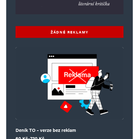
ŽÁDNÉ REKLAMY
Deník TO – verze bez reklam
Rozpětí cen: 60 Kč až 720 Kč
60
Kč
–
720
Kč