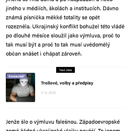
jiného v médiích, školách a institucích. Dávno
známá písnička měkké totality se opět
rozezněla. Ukrajinský konflikt bohužel této vládě
po dlouhé měsíce sloužil jako výmluva, proč to
tak musí být a proč to tak musí uvědomělý
občan snášet i chápat zároveň.
Také čtěte
Komentář
Trollové, volby a předpisy
17. 8. 2025
Jenže šlo o výmluvu falešnou. Západoevropské
země žádné ukrajinské vlajky nevěší. To jenom