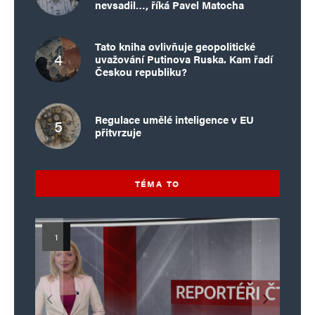
nevsadil…, říká Pavel Matocha
Tato kniha ovlivňuje geopolitické
uvažování Putinova Ruska. Kam řadí
Českou republiku?
Regulace umělé inteligence v EU
přitvrzuje
TÉMA TO
Islamistický teror v EU, 6. díl:
Mýty o Václavu Klausovi:
Vymíráme a politici lžou:
Islamistický teror v EU, 5. díl:
Brutální poprava 85letého
Pivo, jazz, hádky, loajalita
porodnost nezachrání