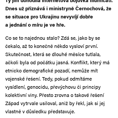
Ty jim dohodila internetová bojůvka Illumicati.
Dnes už přiznává i ministryně Černochová, že
se situace pro Ukrajinu nevyvíjí dobře
a jednání o míru je ve hře.
Co se to najednou stalo? Zdá se, jako by se
čekalo, až to konečně někdo vysloví první.
Skutečnost, která se dlouhé měsíce tutlala,
ačkoli byla od počátku jasná. Konflikt, který má
etnicko demografické pozadí, nemůže mít
vojenské řešení. Tedy, pokud odmítáme
vysídlení, genocidu, převýchovu či principy
kolektivní viny. Přesto zrovna o takové řešení
Západ vytrvale usiloval, aniž by řekl, jak si jej
vlastně v důsledku představuje.