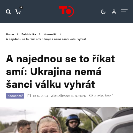
0
Home
Publicistika
Komentář
A najednou se to říkat smí: Ukrajina nemá šanci válku vyhrát
A najednou se to říkat
smí: Ukrajina nemá
šanci válku vyhrát
Komentář
19. 5. 2024
Aktualizace:
5. 8. 2026
3 min. čtení