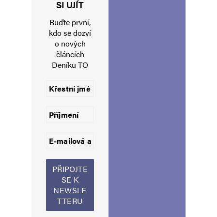
Jméno
*
SI UJÍT
Buďte první,
kdo se dozví
o nových
E-mail
*
Webová stránka
článcích
Deníku TO
Uložit do prohlížeče jméno, e-mail a webovou stránku pro budoucí
komentáře.
Informujte mě o nových komentářích e-mailem.
Informujte mě o nových příspěvcích e-mailem.
Alternative: