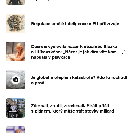
Regulace umělé inteligence v EU přitvrzuje
Decroix vyslovila názor k obžalobě Blažka
a Jiříkovského: „Názor je jak díra víte kam …,“
napsala v plavkách
Je globální oteplení katastrofa? Kdo to rozhodl
a proč
Zčernali, zrudli, zezelenali. Piráti přišli
s plánem, který může stát stovky miliard