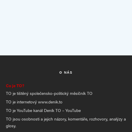
O NÁS
Co je TO?
TO je tištěný společensko-politický měsíčník TO
TO je internetový www.denik.to
TO je YouTube kanál Deník TO – YouTube
TO jsou osobnosti a jejich názory, komentáře, rozhovory, analýzy a
glosy.