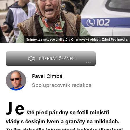
Snímek z evakuace civilistů v Charkovské oblasti. Zdroj Profimedia.
PŘEHRÁT ČLÁNEK
Pavel Cimbál
Spolupracovník redakce
J
e
ště před pár dny se fotili ministři
vlády s českým lvem a granáty na mikinách.