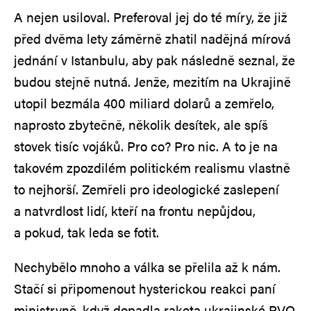
A nejen usiloval. Preferoval jej do té míry, že již
před dvěma lety záměrně zhatil nadějná mírová
jednání v Istanbulu, aby pak následně seznal, že
budou stejně nutná. Jenže, mezitím na Ukrajině
utopil bezmála 400 miliard dolarů a zemřelo,
naprosto zbytečně, několik desítek, ale spíš
stovek tisíc vojáků. Pro co? Pro nic. A to je na
takovém zpozdilém politickém realismu vlastně
to nejhorší. Zemřeli pro ideologické zaslepení
a natvrdlost lidí, kteří na frontu nepůjdou,
a pokud, tak leda se fotit.
Nechybělo mnoho a válka se přelila až k nám.
Stačí si připomenout hysterickou reakci paní
ministryně, když dopadla raketa ukrajinské PVO