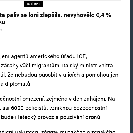
Také čtěte
ta paliv se loni zlepšila, nevyhovělo 0,4 %
ků
26
ojení agentů amerického úřadu ICE,
 zásahy vůči migrantům. Italský ministr vnitra
stil, že nebudou působit v ulicích a pomohou jen
a diplomatů.
ečnostní omezení, zejména v den zahájení. Na
 asi 6000 policistů, vzniknou bezpečnostní
bude i letecký provoz a používání dronů.
hájení uskuteční zápasy mužského a ženského