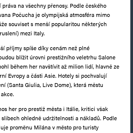
ací práva na všechny přenosy. Podle českého
Ivana Počucha je olympijská atmosféra mimo
že souviset s menší popularitou některých
uslení) mezi Italy.
šší příjmy spíše díky cenám než plné
budou blížit úrovni prestižního veletrhu Salone
ohl během her navštívit až milion lidí, hlavně ze
ní Evropy a části Asie. Hotely si pochvalují
ení (Santa Giulia, Live Dome), která městu
 akce.
os her pro prestiž města i Itálie, kritici však
slibech ohledně udržitelnosti a nákladů. Podle
uje proměnu Milána v město pro turisty