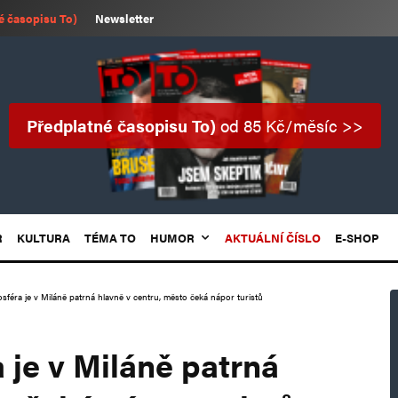
é časopisu To)
Newsletter
Předplatné časopisu To)
od 85 Kč/měsíc >>
R
KULTURA
TÉMA TO
HUMOR
AKTUÁLNÍ ČÍSLO
E-SHOP
sféra je v Miláně patrná hlavně v centru, město čeká nápor turistů
 je v Miláně patrná