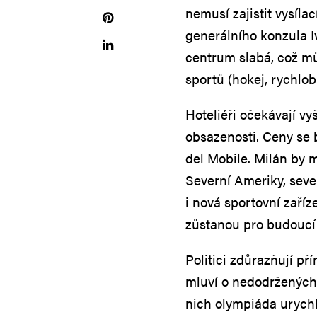
nemusí zajistit vysíl
generálního konzula 
centrum slabá, což mů
sportů (hokej, rychlobr
Hoteliéři očekávají vy
obsazenosti. Ceny se 
del Mobile. Milán by m
Severní Ameriky, sever
i nová sportovní zaříz
zůstanou pro budoucí
Politici zdůrazňují přín
mluví o nedodržených 
nich olympiáda urychl