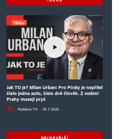
TÓčko
Jak TO je? Milan Urban: Pro Piráty je nepřítel
číslo jedna auto, číslo dvě člověk. Z vedení
Prahy musejí pryč
Redakce TO
·
29. 7. 2026
NEJNOVĚJŠÍ