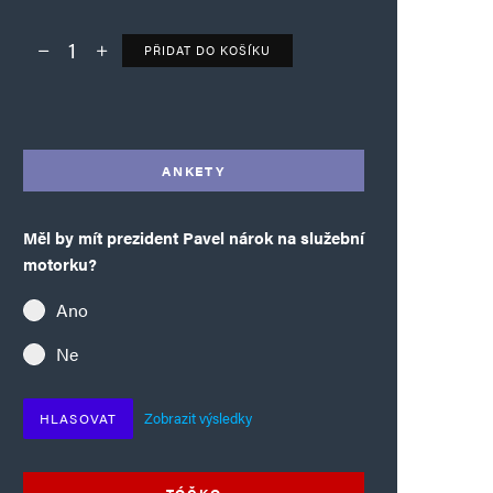
PŘIDAT DO KOŠÍKU
Deník TO – verze bez reklam množství
Alternative:
ANKETY
Měl by mít prezident Pavel nárok na služební
motorku?
Ano
Ne
Zobrazit výsledky
HLASOVAT
TÓČKO