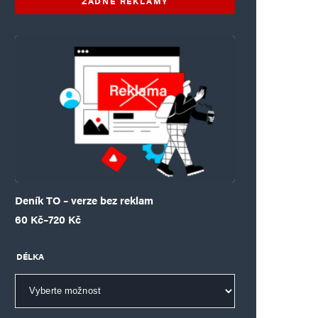
ŽÁDNÉ REKLAMY
Deník TO – verze bez reklam
Rozpětí cen: 60 Kč až 720 Kč
60
Kč
–
720
Kč
DÉLKA