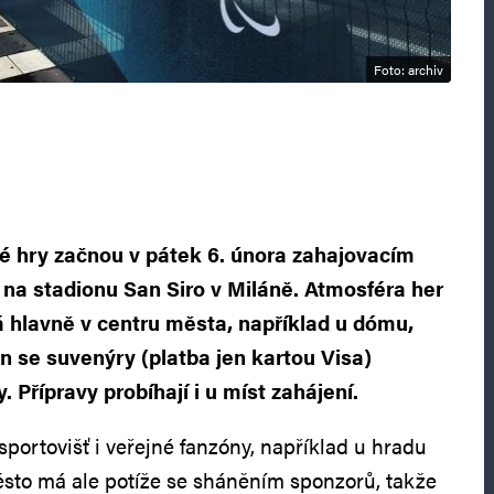
Foto: archiv
é hry začnou v pátek 6. února zahajovacím
na stadionu San Siro v Miláně. Atmosféra her
á hlavně v centru města, například u dómu,
an se suvenýry (platba jen kartou Visa)
. Přípravy probíhají i u míst zahájení.
portovišť i veřejné fanzóny, například u hradu
ěsto má ale potíže se sháněním sponzorů, takže