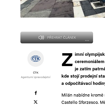
PŘEHRÁT ČLÁNEK
Z
imní olympijsk
ceremoniálem 
je zatím patrn
ČTK
kde stojí prodejní st
Agenturní zpravodajství
a odpočítávací hodiny
Milán nabídne kromě s
Castello Sforzesco. M