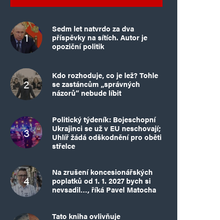
Sedm let natvrdo za dva
příspěvky na sítích. Autor je
opoziční politik
Kdo rozhoduje, co je lež? Tohle
se zastáncům „správných
názorů“ nebude líbit
Politický týdeník: Bojeschopní
Ukrajinci se už v EU neschovají;
Uhlíř žádá odškodnění pro oběti
střelce
Na zrušení koncesionářských
poplatků od 1. 1. 2027 bych si
nevsadil…, říká Pavel Matocha
Tato kniha ovlivňuje