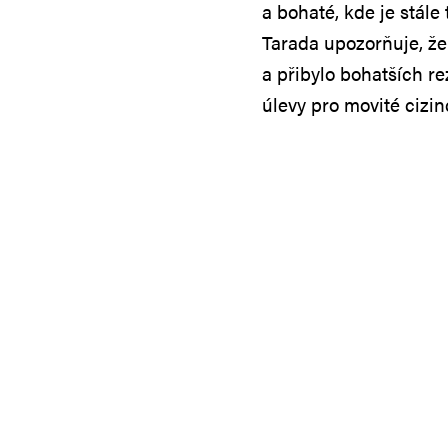
a bohaté, kde je stále
Tarada upozorňuje, že 
a přibylo bohatších r
úlevy pro movité cizinc