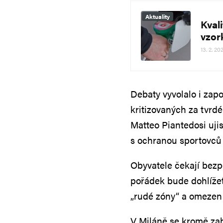
Aktuality
Kvali
vzor
13. 2. 20
Debaty vyvolalo i zap
kritizovaných za tvrdé
Matteo Piantedosi uji
s ochranou sportovců 
Obyvatele čekají bezp
pořádek bude dohlížet
„rudé zóny“ a omezen 
V Miláně se kromě za