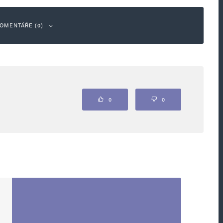
OMENTÁŘE (0)
ou označeny
*
0
0