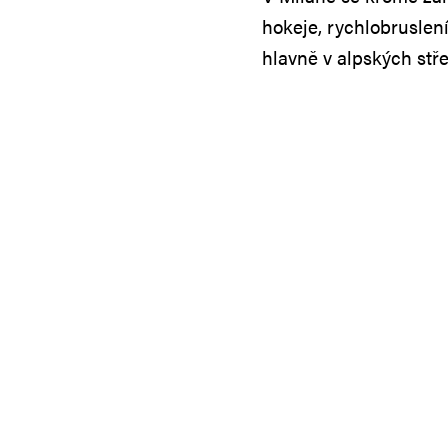
hokeje, rychlobruslen
hlavně v alpských stře