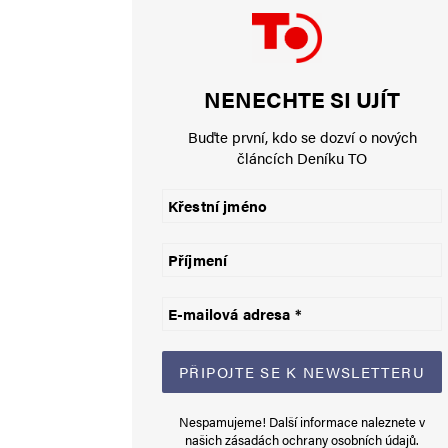
Jméno
*
NENECHTE SI UJÍT
E-mail
*
Buďte první, kdo se dozví o nových
článcích Deníku TO
Uložit do prohlížeče jméno, e-mail a webovou stránku pro bud
Informujte mě o nových komentářích e-mailem.
Informujte mě o nových příspěvcích e-mailem.
Alternative:
Nespamujeme! Další informace naleznete v
našich
zásadách ochrany osobních údajů
.