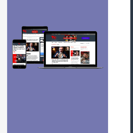
Webová stránka
oucí komentáře.