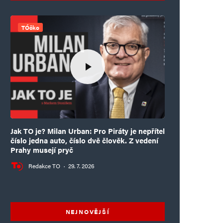
TÓčko
Jak TO je? Milan Urban: Pro Piráty je nepřítel
číslo jedna auto, číslo dvě člověk. Z vedení
Prahy musejí pryč
Redakce TO
·
29. 7. 2026
NEJNOVĚJŠÍ