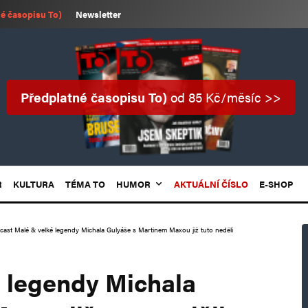
é časopisu To)
Newsletter
Předplatné časopisu To)
od 85 Kč/měsíc >>
R
KULTURA
TÉMA TO
HUMOR
AKTUÁLNÍ ČÍSLO
E-SHOP
cast Malé & velké legendy Michala Gulyáše s Martinem Maxou již tuto neděli
 legendy Michala