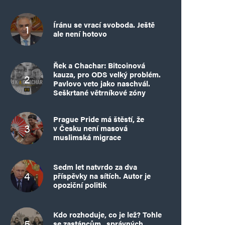
Íránu se vrací svoboda. Ještě
ale není hotovo
Řek a Chachar: Bitcoinová
kauza, pro ODS velký problém.
Pavlovo veto jako naschvál.
Seškrtané větrníkové zóny
Prague Pride má štěstí, že
v Česku není masová
muslimská migrace
Sedm let natvrdo za dva
příspěvky na sítích. Autor je
opoziční politik
Kdo rozhoduje, co je lež? Tohle
se zastáncům „správných