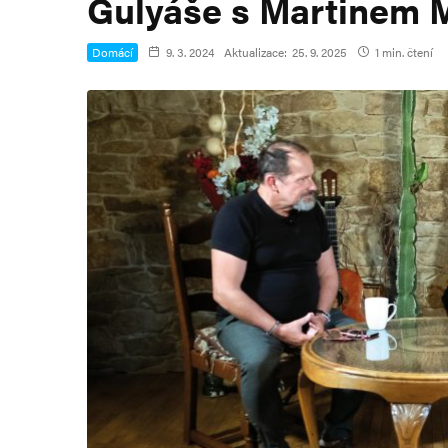
Gulyáše s Martinem M
Domácí
9. 3. 2024
Aktualizace:
25. 9. 2025
1 min. čtení