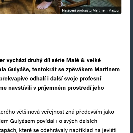
Natáčení podcastu Martinem Maxou.
er vychází druhý díl série Malé & velké
ala Gulyáše, tentokrát se zpěvákem Martinem
řekvapivě odhalí i další svoje profesní
me navštívili v příjemném prostředí jeho
erého většinová veřejnost zná především jako
lem Gulyášem povídal i o svých dalších
tapách, které se odehrávaly například na jevišti