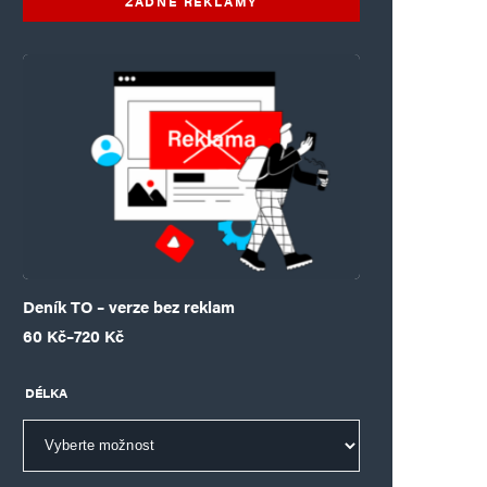
ŽÁDNÉ REKLAMY
Deník TO – verze bez reklam
Rozpětí cen: 60 Kč až 720 Kč
60
Kč
–
720
Kč
DÉLKA