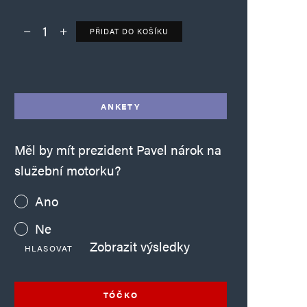
PŘIDAT DO KOŠÍKU
Deník TO – verze bez reklam množství
Alternative:
ANKETY
Měl by mít prezident Pavel nárok na
služební motorku?
Ano
Ne
Zobrazit výsledky
HLASOVAT
TÓČKO