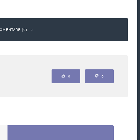
OMENTÁŘE (0)
ou označeny
*
0
0