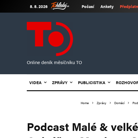
8. 8. 2026
Počasí
Ankety
Předplatn
Online deník měsíčníku TO
VIDEA
ZPRÁVY
PUBLICISTIKA
ROZHOVO
Home
Zprávy
Domácí
Pod
Podcast Malé & velké