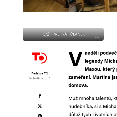
PŘEHRÁT ČLÁNEK
V
neděli podveč
legendy Mich
Maxou, který p
Redakce TO
zaměření. Martina js
Kolektiv autorů
domova.
Muž mnoha talentů, kt
hudebníka, si s Micha
důležitých životních e