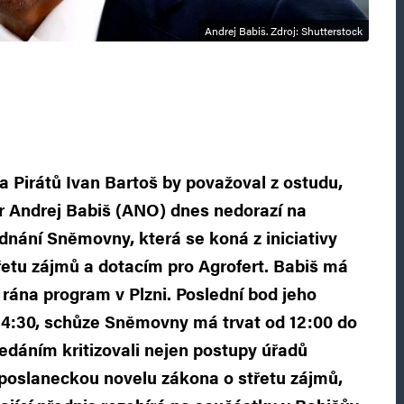
Andrej Babiš. Zdroj: Shutterstock
a Pirátů Ivan Bartoš by považoval z ostudu,
 Andrej Babiš (ANO) dnes nedorazí na
nání Sněmovny, která se koná z iniciativy
třetu zájmů a dotacím pro Agrofert. Babiš má
 rána program v Plzni. Poslední bod jeho
14:30, schůze Sněmovny má trvat od 12:00 do
sedáním kritizovali nejen postupy úřadů
i poslaneckou novelu zákona o střetu zájmů,