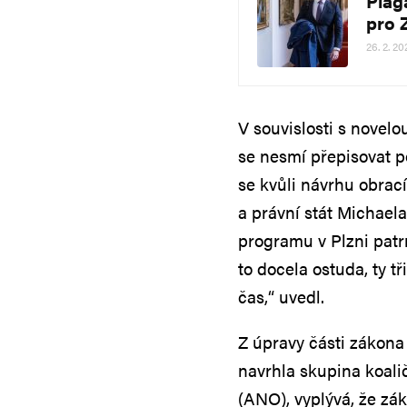
Plag
pro 
26. 2. 20
V souvislosti s novelo
se nesmí přepisovat po
se kvůli návrhu obrac
a právní stát Michaela
programu v Plzni patr
to docela ostuda, ty tř
čas,“ uvedl.
Z úpravy části zákona
navrhla skupina koal
(ANO), vyplývá, že zá