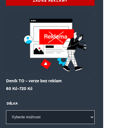
ŽÁDNÉ REKLAMY
Deník TO – verze bez reklam
Rozpětí cen: 60 Kč až 720 Kč
60
Kč
–
720
Kč
DÉLKA