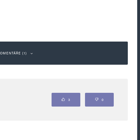
OMENTÁŘE (1)
Odpovědět
3
0
iboval před volbama na to zapomíná viz třeba
šivka je zkáza tohoto státu. A Bartoš by měl
u za to co prováděl jako ministr. Ostatní nestojí
zit z hradu jsou to lůza.