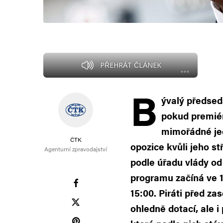
PŘEHRÁT ČLÁNEK
B
ývalý předsed
pokud premiér
mimořádné jed
ČTK
opozice kvůli jeho s
Agenturní zpravodajství
podle úřadu vlády od
programu začíná ve 
15:00. Piráti před za
ohledně dotací, ale 