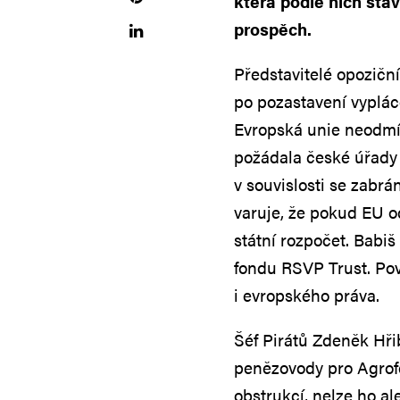
která podle nich stáv
prospěch.
Představitelé opozič
po pozastavení vypláce
Evropská unie neodmí
požádala české úřady o
v souvislosti se zabr
varuje, že pokud EU 
státní rozpočet. Babiš
fondu RSVP Trust. Pov
i evropského práva.
Šéf Pirátů Zdeněk Hři
penězovody pro Agrofe
obstrukcí, nelze ho al