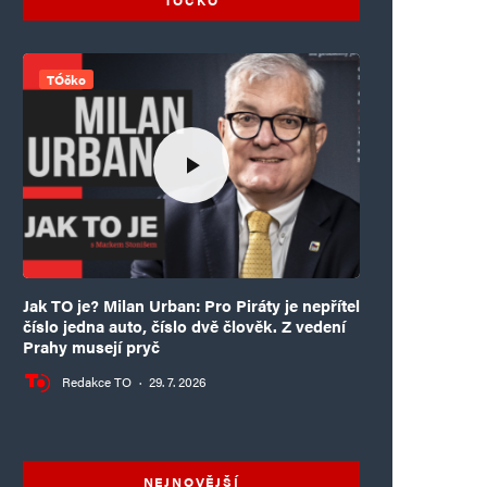
TÓčko
Jak TO je? Milan Urban: Pro Piráty je nepřítel
číslo jedna auto, číslo dvě člověk. Z vedení
Prahy musejí pryč
Redakce TO
·
29. 7. 2026
NEJNOVĚJŠÍ