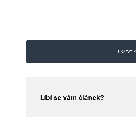
UKÁZAT K
MilanG
11. 6. 2026 (13:49)
Líbí se vám článek?
Babiš je ulhanej šmejd, co nasl
důchody, ale piráti potažmo Pra
držet hubu a zalízt někam do roh
za komentář, jak říká jeden para