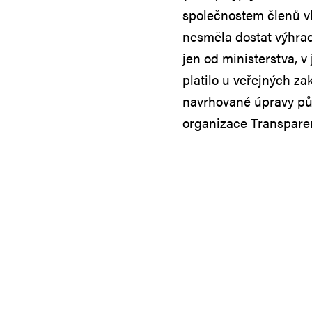
společnostem členů v
nesměla dostat výhra
jen od ministerstva, v
platilo u veřejných za
navrhované úpravy půs
organizace Transparen