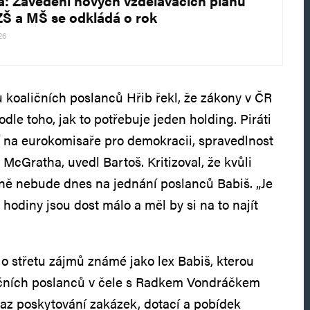
a: Zavedení nových vzdělávacích plánů
ZŠ a MŠ se odkládá o rok
26
u koaličních poslanců Hřib řekl, že zákony v ČR
dle toho, jak to potřebuje jeden holding. Piráti
í na eurokomisaře pro demokracii, spravedlnost
 McGratha, uvedl Bartoš. Kritizoval, že kvůli
ně nebude dnes na jednání poslanců Babiš. „Je
i hodiny jsou dost málo a měl by si na to najít
 o střetu zájmů známé jako lex Babiš, kterou
ičních poslanců v čele s Radkem Vondráčkem
kaz poskytování zakázek, dotací a pobídek