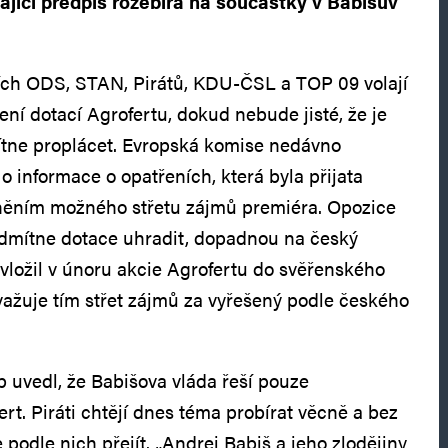
ající předpis rozebírá na součástky v Babišův
ních ODS, STAN, Pirátů, KDU-ČSL a TOP 09 volají
ní dotací Agrofertu, dokud nebude jisté, že je
tne proplácet. Evropská komise nedávno
 informace o opatřeních, která byla přijata
áněním možného střetu zájmů premiéra. Opozice
odmítne dotace uhradit, dopadnou na český
 vložil v únoru akcie Agrofertu do svěřenského
ažuje tím střet zájmů za vyřešený podle českého
b uvedl, že Babišova vláda řeší pouze
rt. Piráti chtějí dnes téma probírat věcně a bez
e podle nich přejít. „Andrej Babiš a jeho zlodějiny