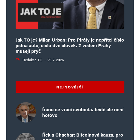
Jak TO je? Milan Urban: Pro Piráty je nepřítel číslo
jedna auto, číslo dvě člověk. Z vedení Prahy
musejí pryč
Redakce TO
·
29. 7. 2026
NEJNOVĚJŠÍ
Íránu se vrací svoboda. Ještě ale není
hotovo
Řek a Chachar: Bitcoinová kauza, pro