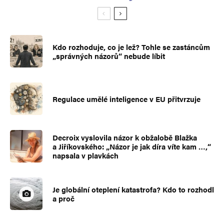
Kdo rozhoduje, co je lež? Tohle se zastáncům
„správných názorů“ nebude líbit
Regulace umělé inteligence v EU přitvrzuje
Decroix vyslovila názor k obžalobě Blažka
a Jiříkovského: „Názor je jak díra víte kam …,“
napsala v plavkách
Je globální oteplení katastrofa? Kdo to rozhodl
a proč