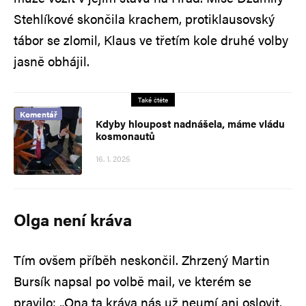
Stehlíkové skončila krachem, protiklausovský
tábor se zlomil, Klaus ve třetím kole druhé volby
jasně obhájil.
Také čtěte
Komentář
Kdyby hloupost nadnášela, máme vládu
kosmonautů
16. 1. 2025
Olga není kráva
Tím ovšem příběh neskončil. Zhrzený Martin
Bursík napsal po volbě mail, ve kterém se
pravilo: „Ona ta kráva nás už neumí ani oslovit.