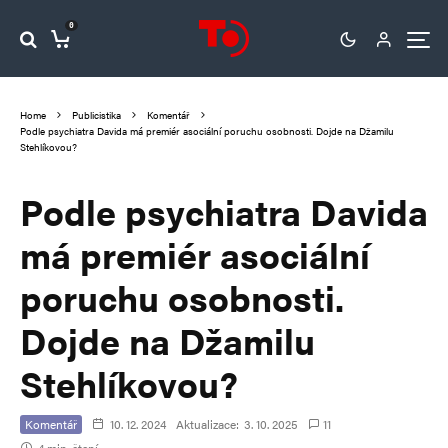
0
Home
Publicistika
Komentář
Podle psychiatra Davida má premiér asociální poruchu osobnosti. Dojde na Džamilu
Stehlíkovou?
Podle psychiatra Davida
má premiér asociální
poruchu osobnosti.
Dojde na Džamilu
Stehlíkovou?
Komentář
10. 12. 2024
Aktualizace:
3. 10. 2025
11