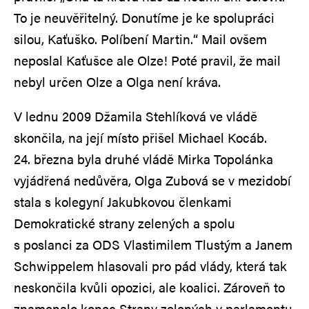
To je neuvěřitelný. Donutíme je ke spolupráci
silou, Kaťuško. Políbení Martin.“ Mail ovšem
neposlal Kaťušce ale Olze! Poté pravil, že mail
nebyl určen Olze a Olga není kráva.
V lednu 2009 Džamila Stehlíková ve vládě
skončila, na její místo přišel Michael Kocáb.
24. března byla druhé vládě Mirka Topolánka
vyjádřená nedůvěra, Olga Zubová se v mezidobí
stala s kolegyní Jakubkovou členkami
Demokratické strany zelených a spolu
s poslanci za ODS Vlastimilem Tlustým a Janem
Schwippelem hlasovali pro pád vlády, která tak
neskončila kvůli opozici, ale koalici. Zároveň to
znamenalo konec Strany zelených v parlamentu.