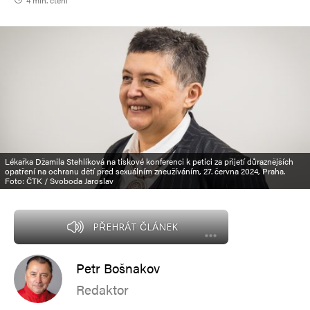
4 min. čtení
Lékařka Džamila Stehlíková na tiskové konferenci k petici za přijetí důraznějších
opatření na ochranu dětí před sexuálním zneužíváním, 27. června 2024, Praha.
Foto: ČTK / Svoboda Jaroslav
PŘEHRÁT ČLÁNEK
Petr Bošnakov
Redaktor