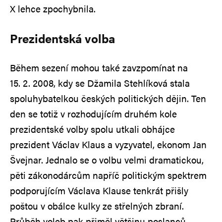
X lehce zpochybnila.
Prezidentská volba
Během sezení mohou také zavzpomínat na
15. 2. 2008, kdy se Džamila Stehlíková stala
spoluhybatelkou českých politických dějin. Ten
den se totiž v rozhodujícím druhém kole
prezidentské volby spolu utkali obhájce
prezident Václav Klaus a vyzyvatel, ekonom Jan
Švejnar. Jednalo se o volbu velmi dramatickou,
pěti zákonodárcům napříč politickým spektrem
podporujícím Václava Klause tenkrát přišly
poštou v obálce kulky ze střelných zbraní.
Průběh voleb pak přiměl většinu poslanců