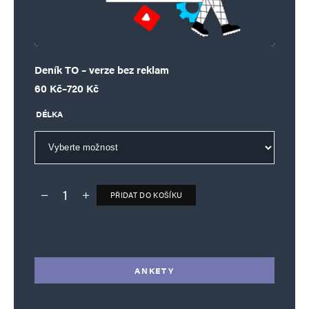
Deník TO – verze bez reklam
Rozpětí cen: 60 Kč až 720 Kč
60
Kč
–
720
Kč
DÉLKA
PŘIDAT DO KOŠÍKU
Deník TO – verze bez reklam množství
Alternative:
ANKETY