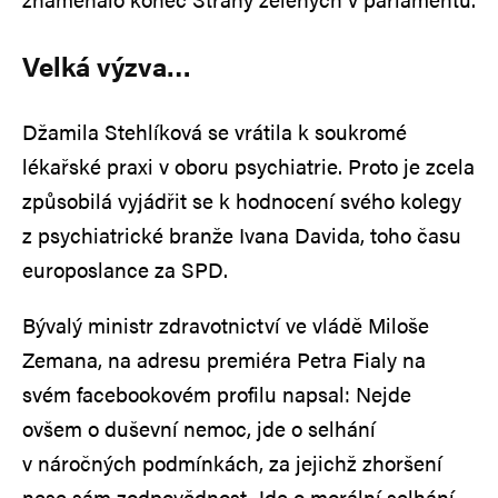
Velká výzva…
Džamila Stehlíková se vrátila k soukromé
lékařské praxi v oboru psychiatrie. Proto je zcela
způsobilá vyjádřit se k hodnocení svého kolegy
z psychiatrické branže Ivana Davida, toho času
europoslance za SPD.
Bývalý ministr zdravotnictví ve vládě Miloše
Zemana, na adresu premiéra Petra Fialy na
svém facebookovém profilu napsal: Nejde
ovšem o duševní nemoc, jde o selhání
v náročných podmínkách, za jejichž zhoršení
nese sám zodpovědnost. Jde o morální selhání,