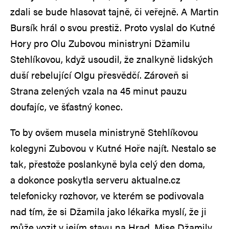
zdali se bude hlasovat tajně, či veřejně. A Martin
Bursík hrál o svou prestiž. Proto vyslal do Kutné
Hory pro Olu Zubovou ministryni Džamilu
Stehlíkovou, když usoudil, že znalkyně lidských
duší rebelující Olgu přesvědčí. Zároveň si
Strana zelených vzala na 45 minut pauzu
doufajíc, ve šťastný konec.
To by ovšem musela ministryně Stehlíkovou
kolegyni Zubovou v Kutné Hoře najít. Nestalo se
tak, přestože poslankyně byla celý den doma,
a dokonce poskytla serveru aktualne.cz
telefonicky rozhovor, ve kterém se podivovala
nad tím, že si Džamila jako lékařka myslí, že ji
může vozit v jejím stavu na Hrad. Mise Džamily