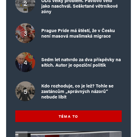
ODS velký problém. Pavlovo veto
jako naschvál. Seškrtané větrníkové
zóny
Prague Pride má štěstí, že v Česku
není masová muslimská migrace
Sedm let natvrdo za dva příspěvky na
sítích. Autor je opoziční politik
Kdo rozhoduje, co je lež? Tohle se
zastáncům „správných názorů“
nebude líbit
TÉMA TO