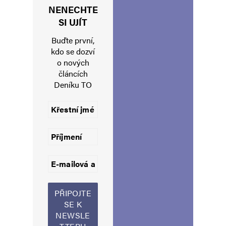
NENECHTE
Navigace pro komentáře
Starší komentáře
SI UJÍT
Napsat komentář
Buďte první,
kdo se dozví
Vaše e-mailová adresa nebude zveřejněna.
Vyžadované informace jsou
o nových
označeny
*
článcích
Deníku TO
Komentář
*
Jméno
*