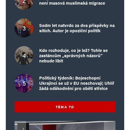
není masová muslimská migrace
Sedm let natvrdo za dva příspěvky na
sítích. Autor je opoziční politik
Kdo rozhoduje, co je lež? Tohle se
zastáncům „správných názorů“
nebude líbit
Politický týdeník: Bojeschopní
Ukrajinci se už v EU neschovají; Uhlíř
žádá odškodnění pro oběti střelce
TÉMA TO