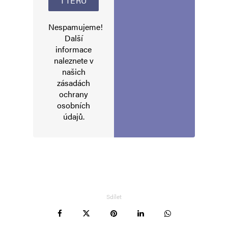
E-mail
*
Webová stránka
Nespamujeme!
Další
informace
naleznete v
Uložit do prohlížeče jméno, e-mail a webovou stránku pro budoucí
našich
komentáře.
zásadách
ochrany
osobních
Informujte mě o nových komentářích e-mailem.
údajů
.
Informujte mě o nových příspěvcích e-mailem.
Alternative:
Sdílet