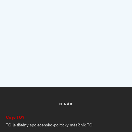
O NÁS
Co je TO?
TO je tištěný společensko-politický měsíčník TO