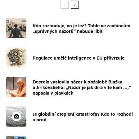
Kdo rozhoduje, co je lež? Tohle se zastáncům
„správných názorů“ nebude líbit
Regulace umělé inteligence v EU přitvrzuje
Decroix vyslovila názor k obžalobě Blažka
a Jiříkovského: „Názor je jak díra víte kam …,“
napsala v plavkách
Je globální oteplení katastrofa? Kdo to rozhodl
a proč