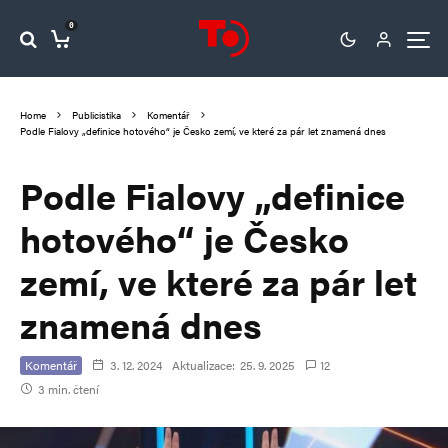
0
Home
Publicistika
Komentář
Podle Fialovy „definice hotového“ je Česko zemí, ve které za pár let znamená dnes
Podle Fialovy „definice
hotového“ je Česko
zemí, ve které za pár let
znamená dnes
Komentář
3. 12. 2024
Aktualizace:
25. 9. 2025
12
3 min. čtení