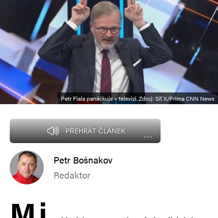
Petr Fiala panáčkuje v televizi. Zdroj: Síť X/Prima CNN News
PŘEHRÁT ČLÁNEK
Petr Bošnakov
Redaktor
M
i