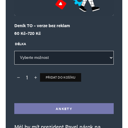
Deník TO – verze bez reklam
Rozpětí cen: 60 Kč až 720 Kč
60
Kč
–
720
Kč
DÉLKA
PŘIDAT DO KOŠÍKU
Deník TO – verze bez reklam množství
Alternative:
ANKETY
Měl by mít prezident Pavel nárok na