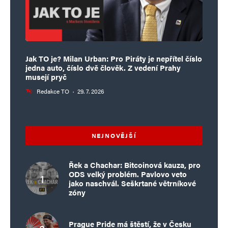
Jak TO je? Milan Urban: Pro Piráty je nepřítel číslo
jedna auto, číslo dvě člověk. Z vedení Prahy
musejí pryč
Redakce TO
·
29. 7. 2026
NEJNOVĚJŠÍ
Řek a Chachar: Bitcoinová kauza, pro
ODS velký problém. Pavlovo veto
jako naschvál. Seškrtané větrníkové
zóny
Prague Pride má štěstí, že v Česku