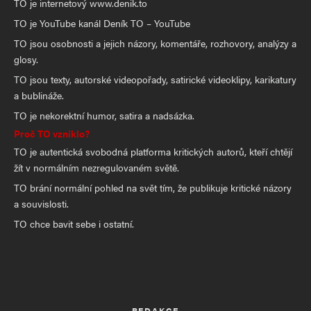
TO je internetový www.denik.to
TO je YouTube kanál Deník TO – YouTube
TO jsou osobnosti a jejich názory, komentáře, rozhovory, analýzy a
glosy.
TO jsou texty, autorské videopořady, satirické videoklipy, karikatury
a bublináže.
TO je nekorektní humor, satira a nadsázka.
Proč TO vzniklo?
TO je autentická svobodná platforma kritických autorů, kteří chtějí
žít v normálním nezregulovaném světě.
TO brání normální pohled na svět tím, že publikuje kritické názory
a souvislosti.
TO chce bavit sebe i ostatní.
REDAKCE