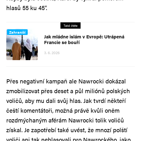
hlasů 55 ku 45″.
Také čtěte
Zahraničí
Jak mládne islám v Evropě: Utrápená
Francie se bouří
3. 6. 2026
Přes negativní kampaň ale Nawrocki dokázal
zmobilizovat přes deset a půl miliónů polských
voličů, aby mu dali svůj hlas. Jak tvrdí někteří
čeští komentátoři, možná právě kvůli oněm
rozdmýchaným aférám Nawrocki tolik voličů
získal. Je zapotřebí také uvést, že mnozí polští
voliči ani tak nehlasovali pro Nawrockého, jako