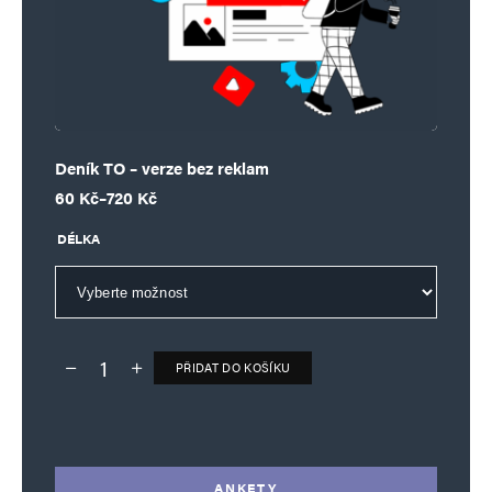
Deník TO – verze bez reklam
Rozpětí cen: 60 Kč až 720 Kč
60
Kč
–
720
Kč
DÉLKA
PŘIDAT DO KOŠÍKU
Deník TO – verze bez reklam množství
Alternative:
ANKETY