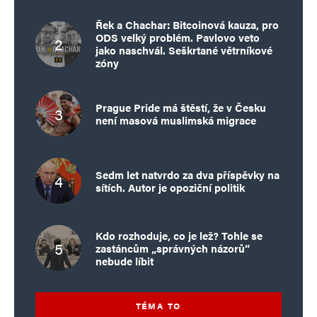
Řek a Chachar: Bitcoinová kauza, pro
ODS velký problém. Pavlovo veto
jako naschvál. Seškrtané větrníkové
zóny
Prague Pride má štěstí, že v Česku
není masová muslimská migrace
Sedm let natvrdo za dva příspěvky na
sítích. Autor je opoziční politik
Kdo rozhoduje, co je lež? Tohle se
zastáncům „správných názorů“
nebude líbit
TÉMA TO