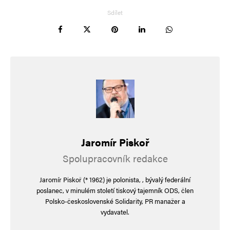
Sdílet
Jméno
*
E-mail
*
Webová stránka
Jaromír Piskoř
Spolupracovník redakce
Uložit do prohlížeče jméno, e-mail a webovou stránku pro budoucí
komentáře.
Jaromír Piskoř (* 1962) je polonista, , bývalý federální
poslanec, v minulém století tiskový tajemník ODS, člen
Informujte mě o nových komentářích e-mailem.
Polsko-československé Solidarity, PR manažer a
vydavatel.
Informujte mě o nových příspěvcích e-mailem.