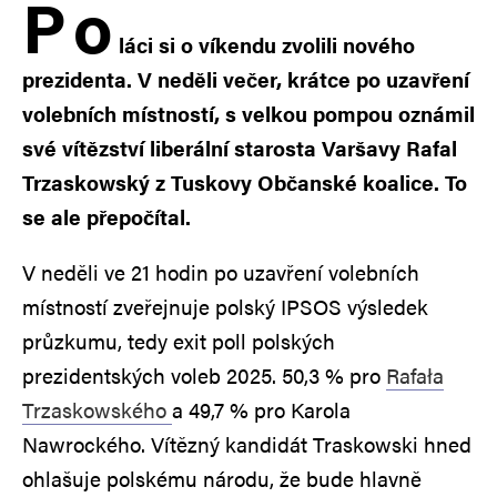
P
o
láci si o víkendu zvolili nového
prezidenta. V neděli večer, krátce po uzavření
volebních místností, s velkou pompou oznámil
své vítězství liberální starosta Varšavy Rafal
Trzaskowský z Tuskovy Občanské koalice. To
se ale přepočítal.
V neděli ve 21 hodin po uzavření volebních
místností zveřejnuje polský IPSOS výsledek
průzkumu, tedy exit poll polských
prezidentských voleb 2025. 50,3 % pro
Rafała
Trzaskowského
a 49,7 % pro Karola
Nawrockého. Vítězný kandidát Traskowski hned
ohlašuje polskému národu, že bude hlavně