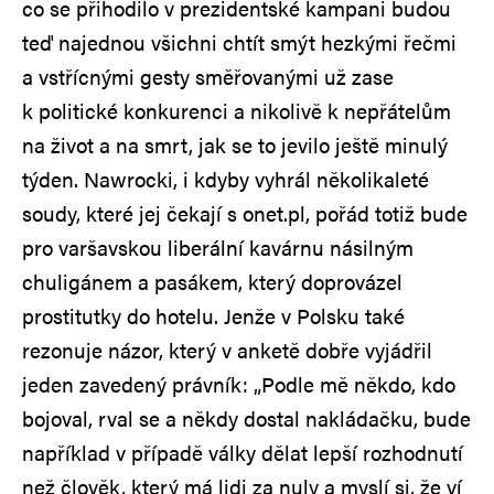
co se přihodilo v prezidentské kampani budou
teď najednou všichni chtít smýt hezkými řečmi
a vstřícnými gesty směřovanými už zase
k politické konkurenci a nikolivě k nepřátelům
na život a na smrt, jak se to jevilo ještě minulý
týden. Nawrocki, i kdyby vyhrál několikaleté
soudy, které jej čekají s onet.pl, pořád totiž bude
pro varšavskou liberální kavárnu násilným
chuligánem a pasákem, který doprovázel
prostitutky do hotelu. Jenže v Polsku také
rezonuje názor, který v anketě dobře vyjádřil
jeden zavedený právník: „Podle mě někdo, kdo
bojoval, rval se a někdy dostal nakládačku, bude
například v případě války dělat lepší rozhodnutí
než člověk, který má lidi za nuly a myslí si, že ví