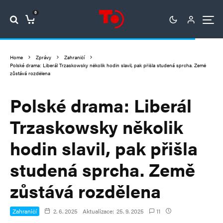
0
Home
Zprávy
Zahraničí
Polské drama: Liberál Trzaskowsky několik hodin slavil, pak přišla studená sprcha. Země
zůstává rozdělena
Polské drama: Liberál
Trzaskowsky několik
hodin slavil, pak přišla
studená sprcha. Země
zůstává rozdělena
Zahraničí
2. 6. 2025
Aktualizace:
25. 9. 2025
11