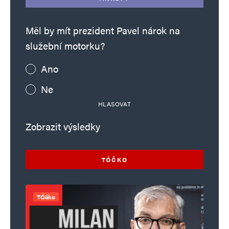
Měl by mít prezident Pavel nárok na
služební motorku?
Ano
Ne
HLASOVAT
Zobrazit výsledky
TÓČKO
TÓčko