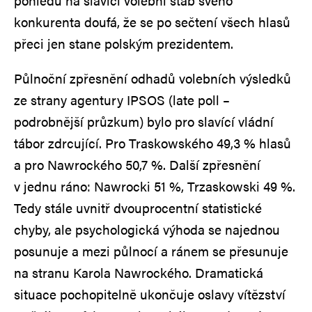
pohledu na slavící volební štáb svého
konkurenta doufá, že se po sečtení všech hlasů
přeci jen stane polským prezidentem.
Půlnoční zpřesnění odhadů volebních výsledků
ze strany agentury IPSOS (late poll –
podrobnější průzkum) bylo pro slavící vládní
tábor zdrcující. Pro Traskowského 49,3 % hlasů
a pro Nawrockého 50,7 %. Další zpřesnění
v jednu ráno: Nawrocki 51 %, Trzaskowski 49 %.
Tedy stále uvnitř dvouprocentní statistické
chyby, ale psychologická výhoda se najednou
posunuje a mezi půlnocí a ránem se přesunuje
na stranu Karola Nawrockého. Dramatická
situace pochopitelně ukončuje oslavy vítězství