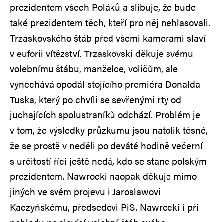
prezidentem všech Poláků a slibuje, že bude
také prezidentem těch, kteří pro něj nehlasovali.
Trzaskovského štáb před všemi kamerami slaví
v euforii vítězství. Trzaskovski děkuje svému
volebnímu štábu, manželce, voličům, ale
vynechává opodál stojícího premiéra Donalda
Tuska, který po chvíli se sevřenými rty od
juchajících spolustraníků odchází. Problém je
v tom, že výsledky průzkumu jsou natolik těsné,
že se prostě v neděli po deváté hodině večerní
s určitostí říci ještě nedá, kdo se stane polským
prezidentem. Nawrocki naopak děkuje mimo
jiných ve svém projevu i Jaroslawovi
Kaczyńskému, předsedovi PiS. Nawrocki i při