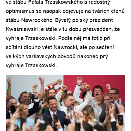
ve štábu Rafała Trzaskowského a radostný
optimismus se naopak objevuje na tvářích členů
štábu Nawrockého. Bývalý polský prezident
Kwaśniewski je stále v tu dobu přesvědčen, že
vyhraje Trzaskowski. Podle něj má totiž při
sčítání dlouho vést Nawrocki, ale po sečtení
velkých varšavských obvodů nakonec prý
vyhraje Trzaskowski.