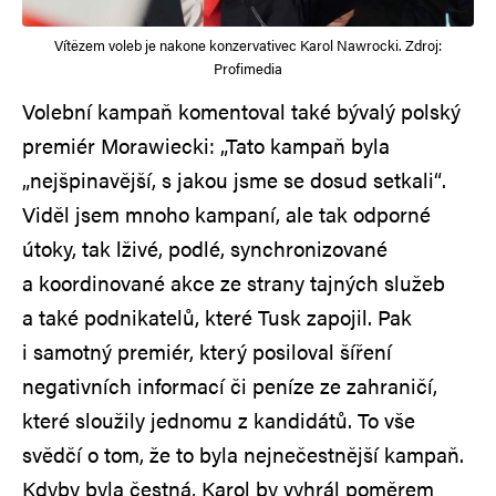
Vítězem voleb je nakone konzervativec Karol Nawrocki. Zdroj:
Profimedia
Volební kampaň komentoval také bývalý polský
premiér Morawiecki: „Tato kampaň byla
„nejšpinavější, s jakou jsme se dosud setkali“.
Viděl jsem mnoho kampaní, ale tak odporné
útoky, tak lživé, podlé, synchronizované
a koordinované akce ze strany tajných služeb
a také podnikatelů, které Tusk zapojil. Pak
i samotný premiér, který posiloval šíření
negativních informací či peníze ze zahraničí,
které sloužily jednomu z kandidátů. To vše
svědčí o tom, že to byla nejnečestnější kampaň.
Kdyby byla čestná, Karol by vyhrál poměrem