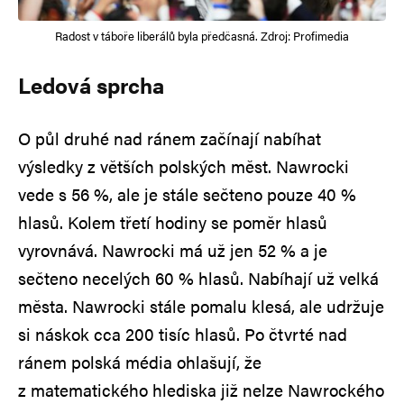
Radost v táboře liberálů byla předčasná. Zdroj: Profimedia
Ledová sprcha
O půl druhé nad ránem začínají nabíhat
výsledky z větších polských měst. Nawrocki
vede s 56 %, ale je stále sečteno pouze 40 %
hlasů. Kolem třetí hodiny se poměr hlasů
vyrovnává. Nawrocki má už jen 52 % a je
sečteno necelých 60 % hlasů. Nabíhají už velká
města. Nawrocki stále pomalu klesá, ale udržuje
si náskok cca 200 tisíc hlasů. Po čtvrté nad
ránem polská média ohlašují, že
z matematického hlediska již nelze Nawrockého