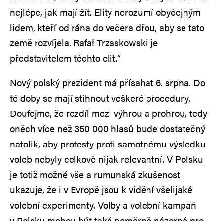
nejlépe, jak mají žít. Elity nerozumí obyčejným
lidem, kteří od rána do večera dřou, aby se tato
země rozvíjela. Rafał Trzaskowski je
představitelem těchto elit.“
Nový polský prezident má přísahat 6. srpna. Do
té doby se mají stihnout veškeré procedury.
Doufejme, že rozdíl mezi výhrou a prohrou, tedy
oněch více než 350 000 hlasů bude dostatečný
natolik, aby protesty proti samotnému výsledku
voleb nebyly celkově nijak relevantní. V Polsku
je totiž možné vše a rumunská zkušenost
ukazuje, že i v Evropě jsou k vidění všelijaké
volební experimenty. Volby a volební kampaň
v Polsku mohou být také poměrně názorné pro