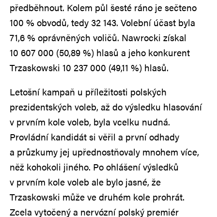
předběhnout. Kolem půl šesté ráno je sečteno
100 % obvodů, tedy 32 143. Volební účast byla
71,6 % oprávněných voličů. Nawrocki získal
10 607 000 (50,89 %) hlasů a jeho konkurent
Trzaskowski 10 237 000 (49,11 %) hlasů.
Letošní kampaň u příležitosti polských
prezidentských voleb, až do výsledku hlasování
v prvním kole voleb, byla vcelku nudná.
Provládní kandidát si věřil a první odhady
a průzkumy jej upřednostňovaly mnohem více,
něž kohokoli jiného. Po ohlášení výsledků
v prvním kole voleb ale bylo jasné, že
Trzaskowski může ve druhém kole prohrát.
Zcela vytočený a nervózní polský premiér