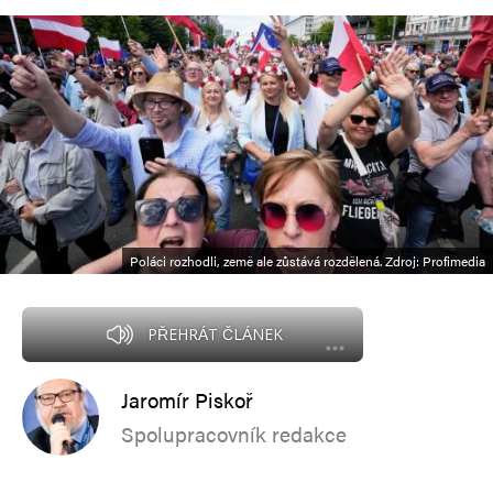
Poláci rozhodli, země ale zůstává rozdělená. Zdroj: Profimedia
PŘEHRÁT ČLÁNEK
Jaromír Piskoř
Spolupracovník redakce