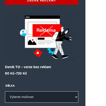
ŽÁDNÉ REKLAMY
Deník TO – verze bez reklam
Rozpětí cen: 60 Kč až 720 Kč
60
Kč
–
720
Kč
DÉLKA