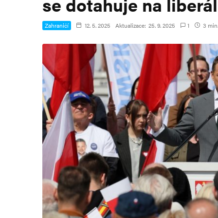
se dotahuje na liberál
Zahraničí
12. 5. 2025
Aktualizace:
25. 9. 2025
1
3 min.