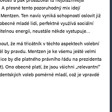
u. A přesně tento pozoruhodný mix idejí
Mentzen. Ten navíc vyniká schopností oslovit již
obecně mladé lidi, perfektně využívá sociální
řitelnou energii, neustále někde vystupuje…
ut, že má třicátník v těchto aspektech volební
l by pravdu. Mentzen je ke všemu ještě velmi
ice by dle platného právního řádu na prezidenta
. Ono obecně platí, že jsou všichni „relevantní“
identských voleb poměrně mladí, což je vpravdě