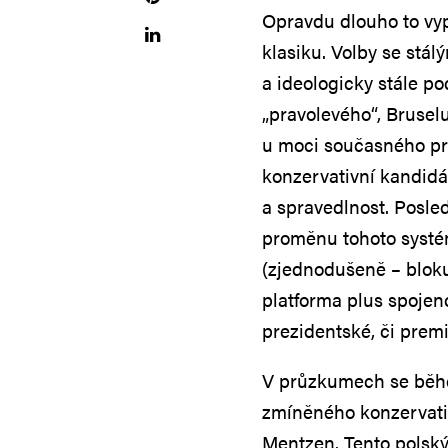
Opravdu dlouho to vy
klasiku. Volby se stá
a ideologicky stále p
„pravolevého“, Brusel
u moci současného pr
konzervativní kandidá
a spravedlnost. Posl
proměnu tohoto systé
(zjednodušeně – bloku
platforma plus spojenc
prezidentské, či premi
V průzkumech se běhe
zmíněného konzervati
Mentzen. Tento polský