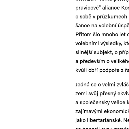
pravicové“ aliance Ko
o sobě v průzkumech 
šance na volební úsp
Přitom šlo mnoho let 
volebními výsledky, k
silnější subjekt, o př
a především o velikéh
kvůli obří podpoře z ř
Jedná se o velmi zvlá
zemi svůj přesný ekviv
a společensky velice k
zajímavými ekonomick
jako libertariánské. N
se honosil svou pravic