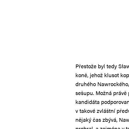
Přestože byl tedy Sł
koně, jehož klusot kop
druhého Nawrockého, 
sešupu. Možná právě 
kandidáta podporované
v takové zvláštní před
nějaký čas zbývá, Naw
probral, a zejména v t