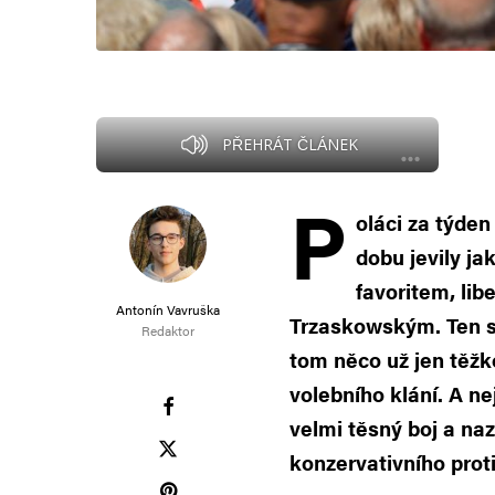
PŘEHRÁT ČLÁNEK
P
oláci za týde
dobu jevily j
favoritem, li
Antonín Vavruška
Trzaskowským. Ten si
Redaktor
tom něco už jen těžk
volebního klání. A ne
velmi těsný boj a na
konzervativního pro