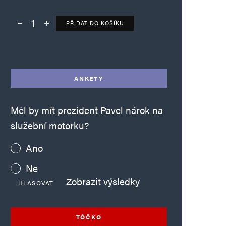
PŘIDAT DO KOŠÍKU
Deník TO – verze bez reklam množství
Alternative:
ANKETY
Měl by mít prezident Pavel nárok na
služební motorku?
Ano
Ne
Zobrazit výsledky
HLASOVAT
TÓČKO