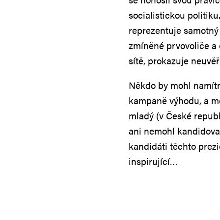
socialistickou politik
reprezentuje samotný 
zmíněné prvovoliče a 
sítě, prokazuje neuvě
Někdo by mohl namítno
kampaně výhodu, a mě
mladý (v České republ
ani nemohl kandidovat)
kandidáti těchto prez
inspirující…