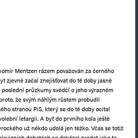
awomir Mentzen rázem považován za černého
yt zjevně začal znejišťovat do té doby jasně
poslední průzkumy svědčí o jeho výrazném
proto, že svým náhlým růstem probudil
ho stranou PiS, který se do té doby ocital
volební letargii. A byť do prvního kola ještě
rockého už někdo udolá jen těžko. Včas se totiž
elevizních debatách se dokázal prodat jako ta