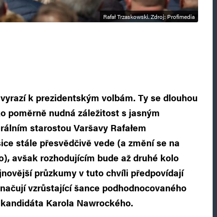
Rafał Trzaskowski. Zdroj: Profimedia
n vyrazí k prezidentským volbám. Ty se dlouhou
ako poměrně nudná záležitost s jasným
berálním starostou Varšavy Rafałem
ce stále přesvědčivě vede (a změní se na
o), avšak rozhodujícím bude až druhé kolo
jnovější průzkumy v tuto chvíli předpovídají
značují vzrůstající šance podhodnocovaného
tikandidáta Karola Nawrockého.