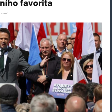
ního favorita
 čtení