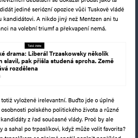
ndidát jediné seriózní opozice vůči Tuskově vládě
 kandidátovi. A nikdo jiný než Mentzen ani tu
nci na volební triumf a překvapení nemá.
Také čtěte
ké drama: Liberál Trzaskowsky několik
n slavil, pak přišla studená sprcha. Země
ává rozdělena
5
 totiž vyloženě irelevantní. Buďto jde o úplně
 osobnosti polského politického života a různé
 kandidáty z řad současné vlády. Proč by ale
asy a sahal po trpaslíkovi, když může volit favorita?