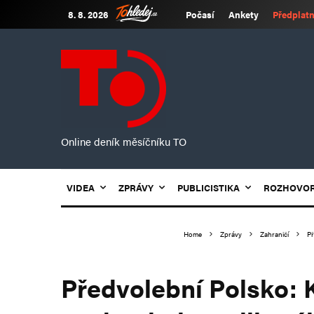
8. 8. 2026
Počasí
Ankety
Předplatn
Online deník měsíčníku TO
VIDEA
ZPRÁVY
PUBLICISTIKA
ROZHOVO
Home
Zprávy
Zahraničí
Př
Předvolební Polsko: 