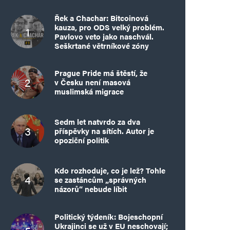
Řek a Chachar: Bitcoinová
kauza, pro ODS velký problém.
Pavlovo veto jako naschvál.
Seškrtané větrníkové zóny
Prague Pride má štěstí, že
v Česku není masová
muslimská migrace
Sedm let natvrdo za dva
příspěvky na sítích. Autor je
opoziční politik
Kdo rozhoduje, co je lež? Tohle
se zastáncům „správných
názorů“ nebude líbit
Politický týdeník: Bojeschopní
Ukrajinci se už v EU neschovají;