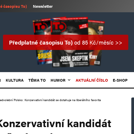
é časopisu To)
Newsletter
Předplatné časopisu To)
od 85 Kč/měsíc >>
R
KULTURA
TÉMA TO
HUMOR
AKTUÁLNÍ ČÍSLO
E-SHOP
edvolební Polsko: Konzervativní kandidát se dotahuje na liberálního favorita
Konzervativní kandidát