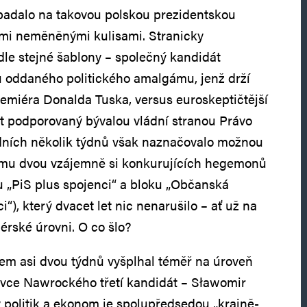
padalo na takovou polskou prezidentskou
lými neměněnými kulisami. Stranicky
odle stejné šablony – společný kandidát
u oddaného politického amalgámu, jenž drží
emiéra Donalda Tuska, versus euroskeptičtější
t podporovaný bývalou vládní stranou Právo
edních několik týdnů však naznačovalo možnou
mu dvou vzájemně si konkurujících hegemonů
 „PiS plus spojenci“ a bloku „Občanská
i“), který dvacet let nic nenarušilo – ať už na
érské úrovni. O co šlo?
m asi dvou týdnů vyšplhal téměř na úroveň
vce Nawrockého třetí kandidát – Sławomir
 politik a ekonom je spolupředsedou „krajně-