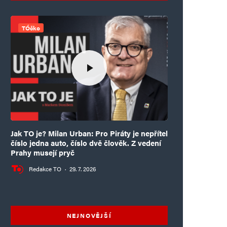
TÓčko
Jak TO je? Milan Urban: Pro Piráty je nepřítel
číslo jedna auto, číslo dvě člověk. Z vedení
Prahy musejí pryč
Redakce TO
·
29. 7. 2026
NEJNOVĚJŠÍ