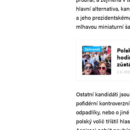
hlavní alternativa, ka
a jeho prezidentskému
mlhavou miniaturní ša
Pols
Zahraničí
hodi
zůst
2. 6. 202
Ostatní kandidáti jsou
pofidérní kontroverzní
odpadlíky, nebo o jiné
polský volič tříštil hl