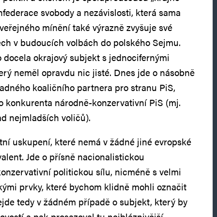
nfederace svobody a nezávislosti, která sama
veřejného mínění také výrazně zvyšuje své
ěch v budoucích volbách do polského Sejmu.
o docela okrajový subjekt s jednocifernými
terý neměl opravdu nic jisté. Dnes jde o násobně
ípadného koaličního partnera pro stranu PiS,
o konkurenta národně-konzervativní PiS (mj.
ad nejmladších voličů).
štní uskupení, které nemá v žádné jiné evropské
alent. Jde o přísně nacionalistickou
onzervativní politickou sílu, nicméně s velmi
ými prvky, které bychom klidně mohli označit
ejde tedy v žádném případě o subjekt, který by
ovostí a pak prosazoval tu nejbláznivější