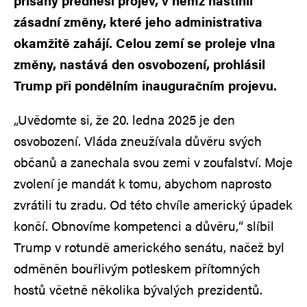
přísahy přednesl projev, v němž nastínil
zásadní změny, které jeho administrativa
okamžitě zahájí. Celou zemí se proleje vlna
změny, nastává den osvobození, prohlásil
Trump při pondělním inauguračním projevu.
„Uvědomte si, že 20. ledna 2025 je den
osvobození. Vláda zneužívala důvěru svých
občanů a zanechala svou zemi v zoufalství. Moje
zvolení je mandát k tomu, abychom naprosto
zvrátili tu zradu. Od této chvíle americký úpadek
končí. Obnovíme kompetenci a důvěru,“ slíbil
Trump v rotundě amerického senátu, načež byl
odměněn bouřlivým potleskem přítomných
hostů včetně několika bývalých prezidentů.