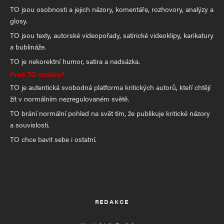
TO jsou osobnosti a jejich názory, komentáře, rozhovory, analýzy a
glosy.
TO jsou texty, autorské videopořady, satirické videoklipy, karikatury
a bublináže.
TO je nekorektní humor, satira a nadsázka.
Proč TO vzniklo?
TO je autentická svobodná platforma kritických autorů, kteří chtějí
žít v normálním nezregulovaném světě.
TO brání normální pohled na svět tím, že publikuje kritické názory
a souvislosti.
TO chce bavit sebe i ostatní.
REDAKCE