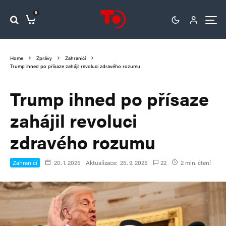
0
Home
Zprávy
Zahraničí
Trump ihned po přísaze zahájil revoluci zdravého rozumu
Trump ihned po přísaze
zahájil revoluci
zdravého rozumu
Zahraničí
20. 1. 2025
Aktualizace:
25. 9. 2025
22
2 min. čtení