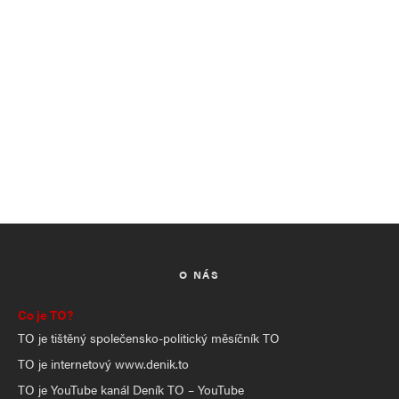
O NÁS
Co je TO?
TO je tištěný společensko-politický měsíčník TO
TO je internetový www.denik.to
TO je YouTube kanál Deník TO – YouTube