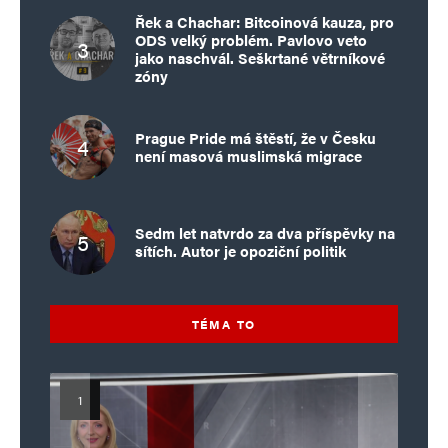
Řek a Chachar: Bitcoinová kauza, pro
ODS velký problém. Pavlovo veto
jako naschvál. Seškrtané větrníkové
zóny
Prague Pride má štěstí, že v Česku
není masová muslimská migrace
Sedm let natvrdo za dva příspěvky na
sítích. Autor je opoziční politik
TÉMA TO