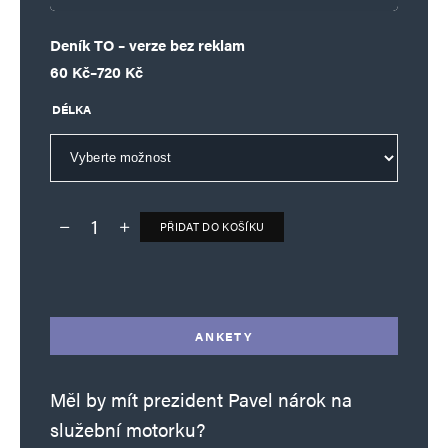
Deník TO – verze bez reklam
Rozpětí cen: 60 Kč až 720 Kč
60
Kč
–
720
Kč
DÉLKA
PŘIDAT DO KOŠÍKU
Deník TO – verze bez reklam množství
Alternative:
ANKETY
Měl by mít prezident Pavel nárok na
služební motorku?