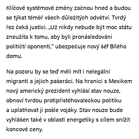
Klíčové systémové změny začnou hned a budou
se týkat téměř všech důležitých odvětví. Tvrdý
řez čeká justici. „Už nikdy nebude být moc státu
zneužita k tomu, aby byli pronásledováni
političtí oponenti,“ ubezpečuje nový šéf Bílého
domu.
Na pozoru by se teď měli mít i nelegální
migranti a jejich pašeráci. Na hranici s Mexikem
nový americký prezident vyhlásí stav nouze,
obnoví tvrdou protipřistěhovaleckou politiku
a uplatňovat ji pošle vojáky. Stav nouze bude
vyhlášen také v oblasti energetiky s cílem snížit
koncové ceny.