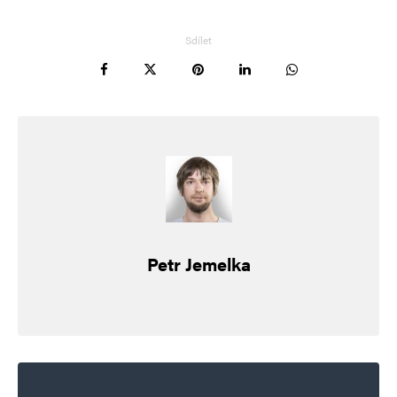
Sdílet
Jméno
*
E-mail
*
Webová stránka
Petr Jemelka
Uložit do prohlížeče jméno, e-mail a webovou stránku pro budoucí
komentáře.
Informujte mě o nových komentářích e-mailem.