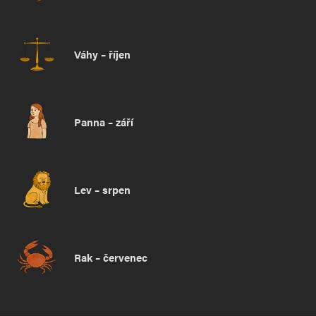
Váhy – říjen
Panna – září
Lev – srpen
Rak – červenec