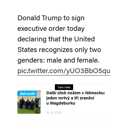
Donald Trump to sign
executive order today
declaring that the United
States recognizes only two
genders: male and female.
pic.twitter.com/yUO3BbO5qu
Také čtěte
Další útok nožem v Německu:
Zahraničí
jeden mrtvý a tři zranění
u Magdeburku
15. 6. 2024