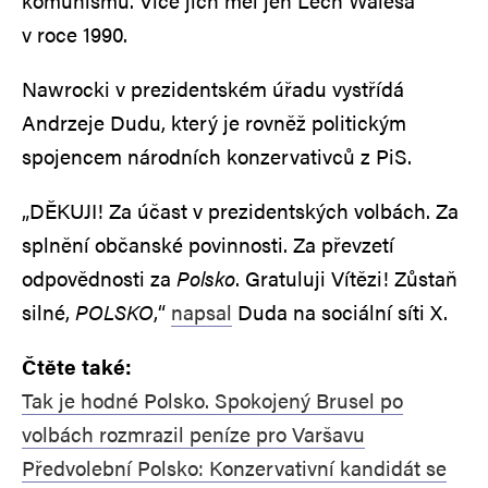
komunismu. Více jich měl jen Lech Walesa
v roce 1990.
Nawrocki v prezidentském úřadu vystřídá
Andrzeje Dudu, který je rovněž politickým
spojencem národních konzervativců z PiS.
„DĚKUJI! Za účast v prezidentských volbách. Za
splnění občanské povinnosti. Za převzetí
odpovědnosti za
Polsko
. Gratuluji Vítězi! Zůstaň
silné,
POLSKO
,“
napsal
Duda na sociální síti X.
Čtěte také:
Tak je hodné Polsko. Spokojený Brusel po
volbách rozmrazil peníze pro Varšavu
Předvolební Polsko: Konzervativní kandidát se