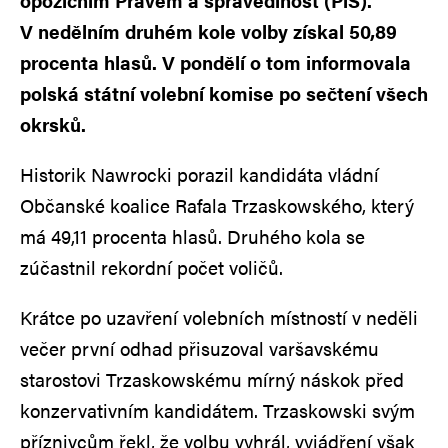
opozičním Právem a spravedlnost (PiS).
V nedělním druhém kole volby získal 50,89
procenta hlasů. V pondělí o tom informovala
polská státní volební komise po sečtení všech
okrsků.
Historik Nawrocki porazil kandidáta vládní
Občanské koalice Rafala Trzaskowského, který
má 49,11 procenta hlasů. Druhého kola se
zúčastnil rekordní počet voličů.
Krátce po uzavření volebních místností v neděli
večer první odhad přisuzoval varšavskému
starostovi Trzaskowskému mírný náskok před
konzervativním kandidátem. Trzaskowski svým
příznivcům řekl, že volbu vyhrál, vyjádření však