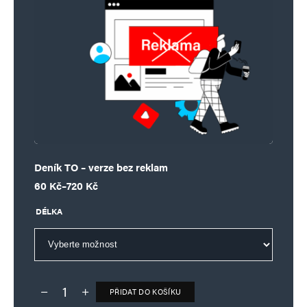
Deník TO – verze bez reklam
Rozpětí cen: 60 Kč až 720 Kč
60
Kč
–
720
Kč
DÉLKA
PŘIDAT DO KOŠÍKU
Deník TO – verze bez reklam množství