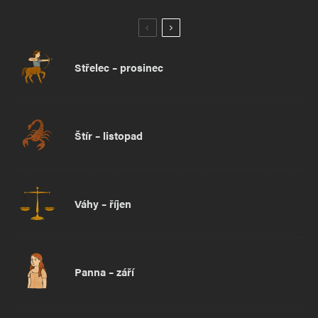
Střelec – prosinec
Štír – listopad
Váhy – říjen
Panna – září