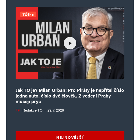
TÓčko
Jak TO je? Milan Urban: Pro Piráty je nepřítel číslo
jedna auto, číslo dvě člověk. Z vedení Prahy
musejí pryč
Redakce TO
·
29. 7. 2026
NEJNOVĚJŠÍ