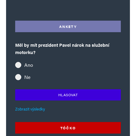
Alternative:
ANKETY
Měl by mít prezident Pavel nárok na služební
motorku?
Ano
Ne
HLASOVAT
Zobrazit výsledky
TÓČKO