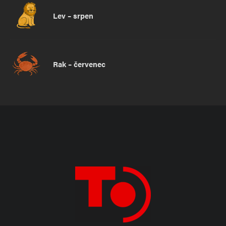
Lev – srpen
Rak – červenec