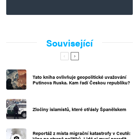
Související
Tato kniha ovlivňuje geopolitické uvažování
Putinova Ruska. Kam řadí Českou republiku?
Zločiny islamistů, které otřásly Španělskem
Reportáž z místa migrační katastrofy v Ceutě:
Vina na straně politiků. Lidé si musí poradit