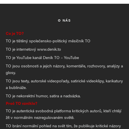
O NÁS
Co je TO?
TO je tištěný společensko-politický měsíčník TO
TO je internetový www.denik.to
TO je YouTube kanál Deník TO – YouTube
TO jsou osobnosti a jejich názory, komentáře, rozhovory, analýzy a
glosy.
TO jsou texty, autorské videopořady, satirické videoklipy, karikatury
a bublináže.
TO je nekorektní humor, satira a nadsázka.
Proč TO vzniklo?
TO je autentická svobodná platforma kritických autorů, kteří chtějí
žít v normálním nezregulovaném světě.
TO brání normální pohled na svět tím, že publikuje kritické názory