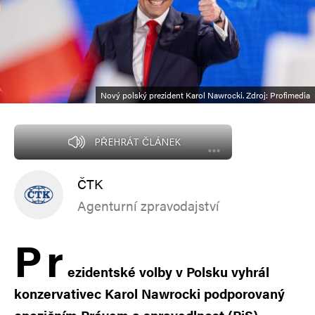
Nový polský prezident Karol Nawrocki. Zdroj: Profimedia
PŘEHRÁT ČLÁNEK
ČTK
Agenturní zpravodajství
P
r
ezidentské volby v Polsku vyhrál
konzervativec Karol Nawrocki podporovaný