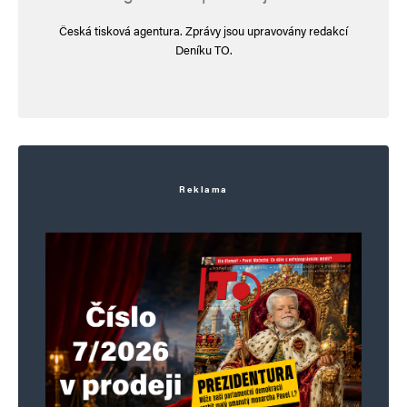
Napsat komentář
Česká tisková agentura. Zprávy jsou upravovány redakcí
Deníku TO.
Vaše e-mailová adresa nebude zveřejněna.
Vyžadované informace jsou
označeny
*
Komentář
*
Reklama
Jméno
*