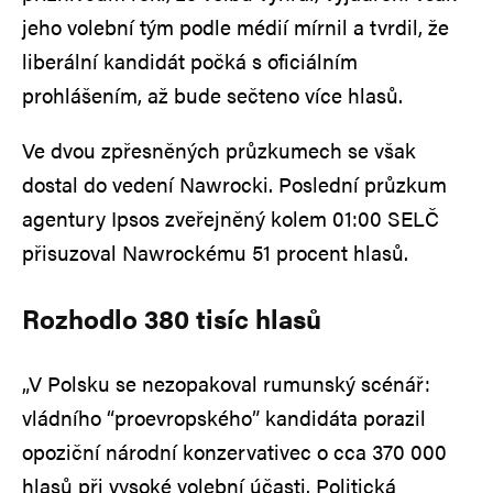
jeho volební tým podle médií mírnil a tvrdil, že
liberální kandidát počká s oficiálním
prohlášením, až bude sečteno více hlasů.
Ve dvou zpřesněných průzkumech se však
dostal do vedení Nawrocki. Poslední průzkum
agentury Ipsos zveřejněný kolem 01:00 SELČ
přisuzoval Nawrockému 51 procent hlasů.
Rozhodlo 380 tisíc hlasů
„V Polsku se nezopakoval rumunský scénář:
vládního “proevropského” kandidáta porazil
opoziční národní konzervativec o cca 370 000
hlasů při vysoké volební účasti. Politická