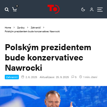
0
Home
Zprávy
Zahraničí
Polským prezidentem bude konzervativec Nawrocki
Polským prezidentem
bude konzervativec
Nawrocki
Zahraničí
2. 6. 2025
Aktualizace:
25. 9. 2025
5
1 min. čtení