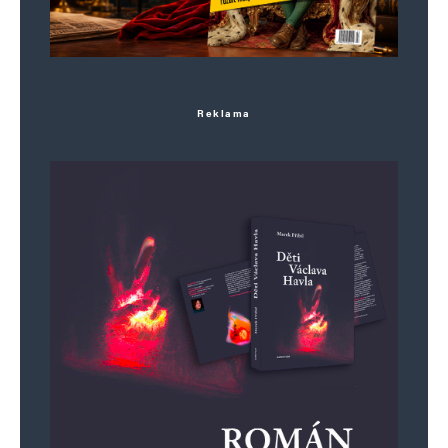
E-mail
*
Webová stránka
Uložit do prohlížeče jméno, e-mail a webovou stránku pro budoucí
Reklama
komentáře.
Informujte mě o nových komentářích e-mailem.
Informujte mě o nových příspěvcích e-mailem.
Alternative: