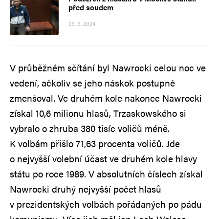
před soudem
25. 3. 2024
V průběžném sčítání byl Nawrocki celou noc ve
vedení, ačkoliv se jeho náskok postupně
zmenšoval. Ve druhém kole nakonec Nawrocki
získal 10,6 milionu hlasů, Trzaskowského si
vybralo o zhruba 380 tisíc voličů méně.
K volbám přišlo 71,63 procenta voličů. Jde
o nejvyšší volební účast ve druhém kole hlavy
státu po roce 1989. V absolutních číslech získal
Nawrocki druhý nejvyšší počet hlasů
v prezidentských volbách pořádaných po pádu