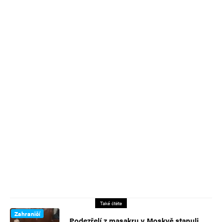
Také čtěte
Zahraničí
Podezřelí z masakru v Moskvě stanuli