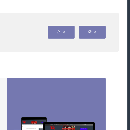
Odpovědět
0
0
kým koněm genderové neomarxistické ideologie!
štíkem, pod nímž je hnis rozkládající morálku.
šich zákonů! Piráti by ve středověku již viseli na
ohu a lidství! Demokracii dnes jen zneužívají
ch civilizaci. Náš demokratický soudní systém
bčany. Víte, kolik máme paragrafů? Přes 1
Odpovědět