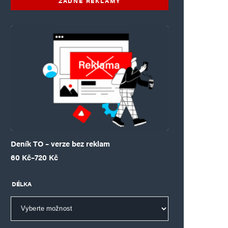
ŽÁDNÉ REKLAMY
Deník TO – verze bez reklam
Rozpětí cen: 60 Kč až 720 Kč
60
Kč
–
720
Kč
DÉLKA