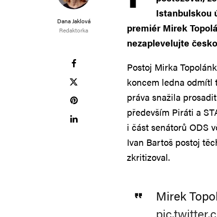
Istanbulskou úm
Dana Jaklová
premiér Mirek Topol
Redaktorka
nezaplevelujte česko
Postoj Mirka Topolánka
koncem ledna odmítl t
práva snažila prosadi
především Piráti a ST
i část senátorů ODS v
Ivan Bartoš postoj těc
zkritizoval.
Mirek Topo
pic.twitte