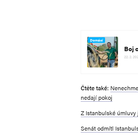
Domácí
Boj o
22. 2. 20
Čtěte také:
Nenechme s
nedají pokoj
Z Istanbulské úmluvy 
Senát odmítl Istanbu