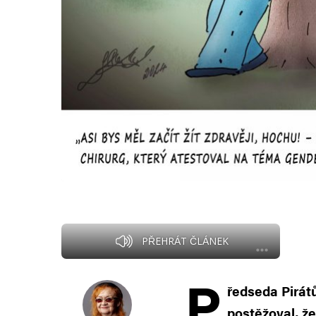
PŘEHRÁT ČLÁNEK
P
ředseda Pirátů
postěžoval, že