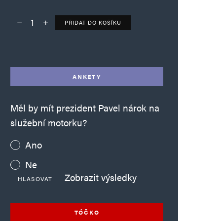
PŘIDAT DO KOŠÍKU
Deník TO – verze bez reklam množství
Alternative:
ANKETY
Měl by mít prezident Pavel nárok na
služební motorku?
Ano
Ne
Zobrazit výsledky
HLASOVAT
TÓČKO