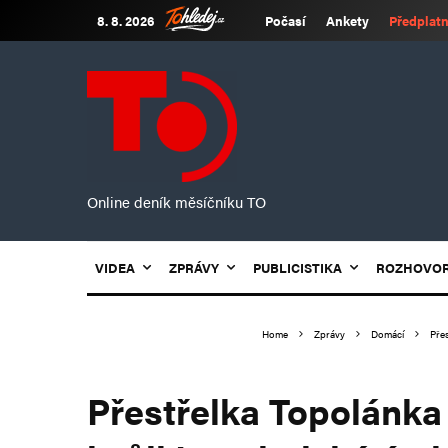
8. 8. 2026
Počasí
Ankety
Předplatn
Online deník měsíčníku TO
VIDEA
ZPRÁVY
PUBLICISTIKA
ROZHOVO
Home
Zprávy
Domácí
Přes
Přestřelka Topolánka 