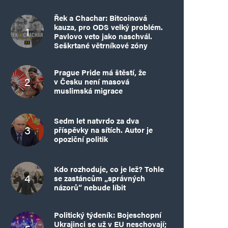
Řek a Chachar: Bitcoinová
kauza, pro ODS velký problém.
Pavlovo veto jako naschvál.
Seškrtané větrníkové zóny
Prague Pride má štěstí, že
v Česku není masová
muslimská migrace
Sedm let natvrdo za dva
příspěvky na sítích. Autor je
opoziční politik
Kdo rozhoduje, co je lež? Tohle
se zastáncům „správných
názorů“ nebude líbit
Politický týdeník: Bojeschopní
Ukrajinci se už v EU neschovají;