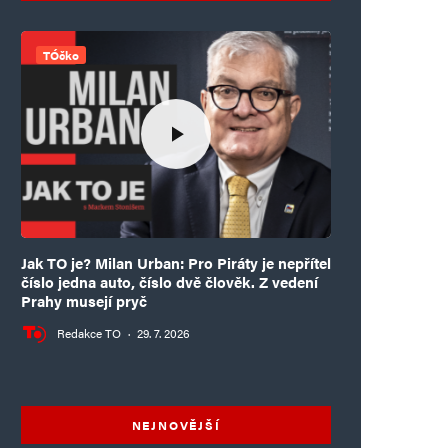
TÓčko
Jak TO je? Milan Urban: Pro Piráty je nepřítel
číslo jedna auto, číslo dvě člověk. Z vedení
Prahy musejí pryč
Redakce TO
·
29. 7. 2026
NEJNOVĚJŠÍ