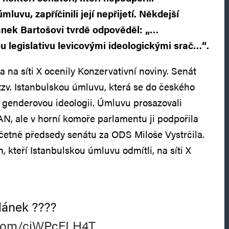
luvu, zapříčinili její nepřijetí. Někdejší
ánek Bartošovi tvrdě odpověděl: „…
u legislativu levicovými ideologickými srač…“.
 na síti X ocenily Konzervativní noviny. Senát
zv. Istanbulskou úmluvu, která se do českého
t genderovou ideologii. Úmluvu prosazovali
AN, ale v horní komoře parlamentu ji podpořila
četně předsedy senátu za ODS Miloše Vystrčila.
h, kteří Istanbulskou úmluvu odmítli, na síti X
lánek ????
r.com/ciWPcFLH4T