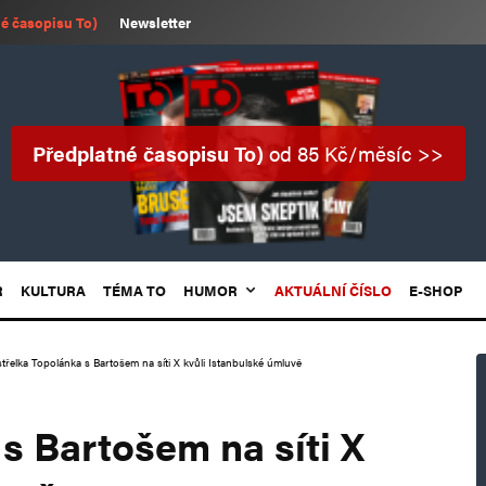
é časopisu To)
Newsletter
Předplatné časopisu To)
od 85 Kč/měsíc >>
R
KULTURA
TÉMA TO
HUMOR
AKTUÁLNÍ ČÍSLO
E-SHOP
třelka Topolánka s Bartošem na síti X kvůli Istanbulské úmluvě
s Bartošem na síti X