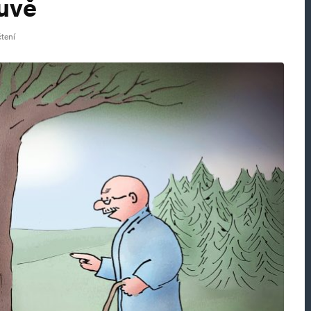
luvě
čtení