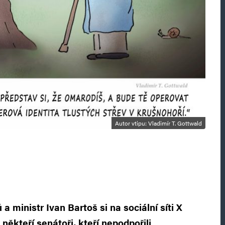
Autor vtipu: Vladimír T. Gottwald
 a ministr Ivan Bartoš si na sociální síti X
 někteří senátoři, kteří nepodpořili