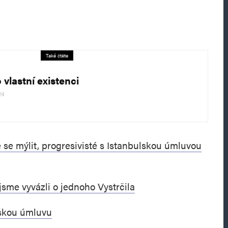
Také čtěte
 vlastní existenci
24
e mýlit, progresivisté s Istanbulskou úmluvou
jsme vyvázli o jednoho Vystrčila
lskou úmluvu