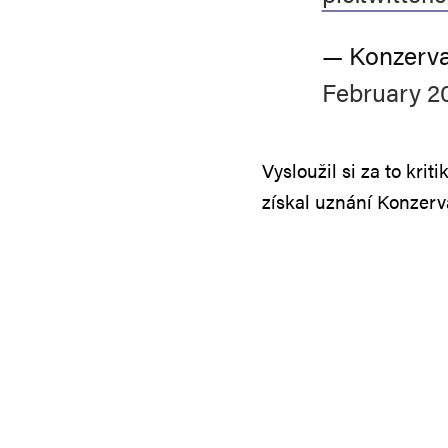
— Konzervat
February 20
Vysloužil si za to kri
získal uznání Konzerv