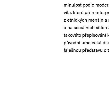
minulost podle modern
víla, které při reinter
z etnických menšin a 
a na sociálních sítích
takovéto přepisování
původní umělecká díla,
falešnou představu o 