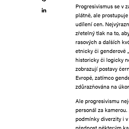
Progresivismus se v z
plátně, ale prostupuj
udílení cen. Nejvýrazně
zřetelný tlak na to, 
rasových a dalších kv
etnicky či genderově „
historicky či logicky 
zobrazují postavy čer
Evropě, zatímco gende
zdůrazňována na úkor
Ale progresivismu nejd
personál za kamerou. 
podmínky diverzity i v
přednost některým kan