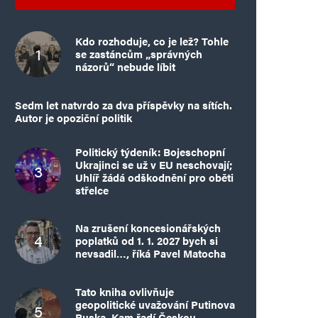
Kdo rozhoduje, co je lež? Tohle
se zastáncům „správných
názorů“ nebude líbit
Sedm let natvrdo za dva příspěvky na sítích.
Autor je opoziční politik
Politický týdeník: Bojeschopní
Ukrajinci se už v EU neschovají;
Uhlíř žádá odškodnění pro oběti
střelce
Na zrušení koncesionářských
poplatků od 1. 1. 2027 bych si
nevsadil…, říká Pavel Matocha
Tato kniha ovlivňuje
geopolitické uvažování Putinova
Ruska. Kam řadí Českou