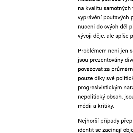
na kvalitu samotných f
vyprávění poutavých p
nuceni do svých děl p
vývoji děje, ale spíše 
Problémem není jen sa
jsou prezentovány div
považovat za průměrn
pouze díky své politic
progresivistickým nar
nepolitický obsah, js
médii a kritiky.
Nejhorší případy přepi
identit se začínají ob