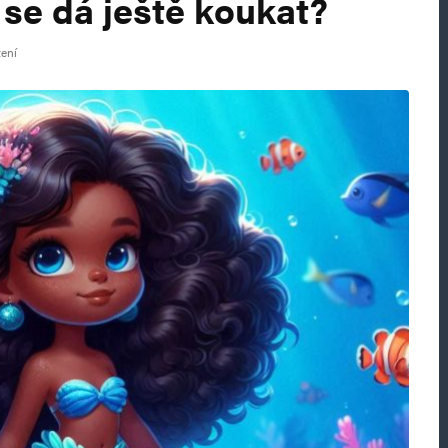
 se dá ještě koukat?
tení