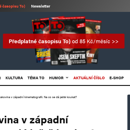
é časopisu To)
Newsletter
Předplatné časopisu To)
od 85 Kč/měsíc >>
R
KULTURA
TÉMA TO
HUMOR
AKTUÁLNÍ ČÍSLO
E-SHOP
rakovina v západní kinematografii. Na co se dá ještě koukat?
vina v západní