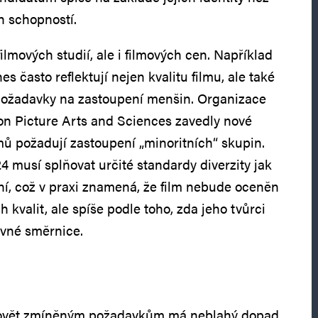
h schopností.
lmových studií, ale i filmových cen. Například
s často reflektují nejen kvalitu filmu, ale také
 požadavky na zastoupení menšin. Organizace
on Picture Arts and Sciences zavedly nové
lmů požadují zastoupení „minoritních“ skupin.
4 musí splňovat určité standardy diverzity jak
ní, což v praxi znamená, že film nebude oceněn
kvalit, ale spíše podle toho, zda jeho tvůrci
ávné směrnice.
hovět zmíněným požadavkům má neblahý dopad