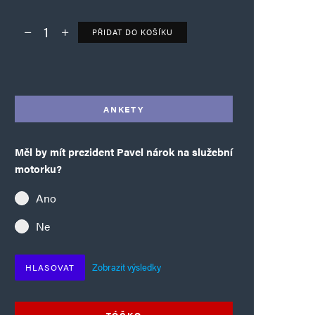
PŘIDAT DO KOŠÍKU
Deník TO – verze bez reklam množství
Alternative:
ANKETY
Měl by mít prezident Pavel nárok na služební
motorku?
Ano
Ne
Zobrazit výsledky
HLASOVAT
TÓČKO