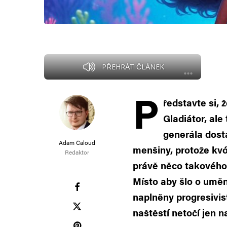
PŘEHRÁT ČLÁNEK
P
ředstavte si, 
Gladiátor, ale
generála dosta
Adam Čaloud
menšiny, protože kvó
Redaktor
právě něco takového 
Místo aby šlo o umění 
naplněny progresivis
naštěstí netočí jen