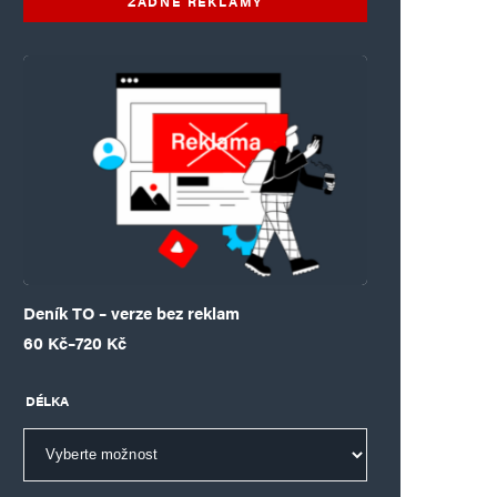
ŽÁDNÉ REKLAMY
Deník TO – verze bez reklam
Rozpětí cen: 60 Kč až 720 Kč
60
Kč
–
720
Kč
DÉLKA