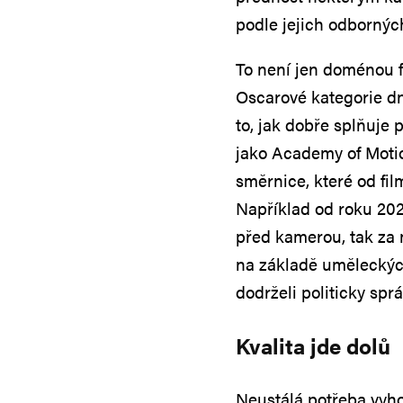
podle jejich odbornýc
To není jen doménou fi
Oscarové kategorie dne
to, jak dobře splňuje
jako Academy of Moti
směrnice, které od fi
Například od roku 202
před kamerou, tak za 
na základě uměleckých 
dodrželi politicky spr
Kvalita jde dolů
Neustálá potřeba vy