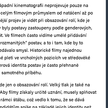
ápadní kinematografii neprojevuje pouze na
e celým filmovým průmyslem od natáčení až po
jší projev je vidět při obsazování rolí, kde je
aby byly postavy zastoupeny podle genderových,
ót. Ve filmech často vidíme umělé přidávání
rozmanitých“ postav, a to i tam, kde by to
nedávalo smysl. Historické filmy najednou
né pleti ve vrcholných pozicích ve středověké
rová identita postav je často přehnaně
 samotného příběhu.
e jen o obsazování rolí. Velký tlak je také na
Aby filmy získaly určité uznání, musely splňovat
 rámci štábu, což vedlo k tomu, že se dává
didátům spíše na základě jejich identity než