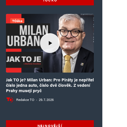
TÓčko
Jak TO je? Milan Urban: Pro Piráty je nepřítel
číslo jedna auto, číslo dvě člověk. Z vedení
Prahy musejí pryč
Redakce TO
·
29. 7. 2026
NEJNOVĚJŠÍ