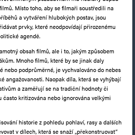
ilmů. Místo toho, aby se filmaři soustředili na
říběhů a vytváření hlubokých postav, jsou
řidávat prvky, které neodpovídají přirozenému
politické agendě.
motný obsah filmů, ale i to, jakým způsobem
ákům. Mnoho filmů, které by se jinak daly
é nebo podprůměrné, je vychvalováno do nebes
ké angažovanosti. Naopak díla, která se vyhýbají
ativům a zaměřují se na tradiční hodnoty či
ou často kritizována nebo ignorována velkými
sování historie z pohledu pohlaví, rasy a dalších
jevovat v dílech, která se snaží „překonstruovat“