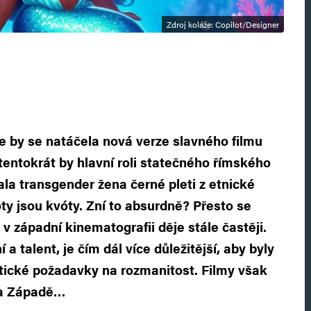
Zdroj koláže: Copilot/Designer
že by se natáčela nová verze slavného filmu
 tentokrát by hlavní roli statečného římského
la transgender žena černé pleti z etnické
ty jsou kvóty. Zní to absurdně? Přesto se
v západní kinematografii děje stále častěji.
a talent, je čím dál více důležitější, aby byly
tické požadavky na rozmanitost. Filmy však
 na Západě…