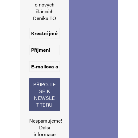
o nových
E-mail
*
Webová stránka
článcích
Deníku TO
Uložit do prohlížeče jméno, e-mail a webovou stránku pro budoucí
komentáře.
Informujte mě o nových komentářích e-mailem.
Informujte mě o nových příspěvcích e-mailem.
Alternative:
Nespamujeme!
Další
informace