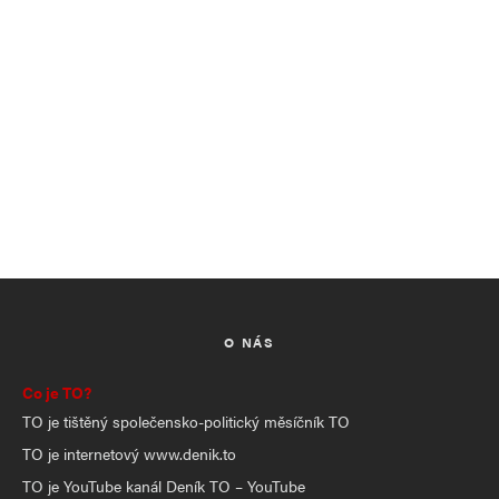
O NÁS
Co je TO?
TO je tištěný společensko-politický měsíčník TO
TO je internetový www.denik.to
TO je YouTube kanál Deník TO – YouTube