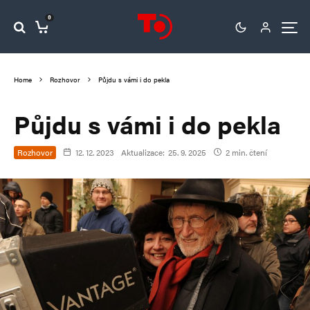
0
Home
Rozhovor
Půjdu s vámi i do pekla
Půjdu s vámi i do pekla
Rozhovor
12. 12. 2023
Aktualizace:
25. 9. 2025
2 min. čtení