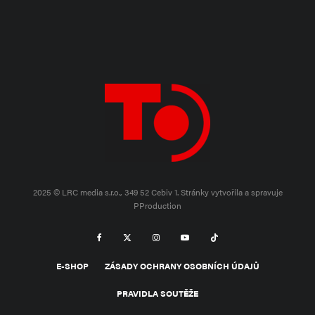
2025 © LRC media s.r.o., 349 52 Cebiv 1.
Stránky vytvořila a spravuje
PProduction
E-SHOP
ZÁSADY OCHRANY OSOBNÍCH ÚDAJŮ
PRAVIDLA SOUTĚŽE