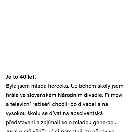
Je to 40 let.
Byla jsem mladá herečka. Už během školy jsem
hrála ve slovenském Národním divadle. Filmoví
a televizní režiséři chodili do divadel a na
vysokou školu se dívat na absolventská
představení a zajímali se o mladou generaci.
Juraj o mě věděl. Já si pamatuji, že někdy ve