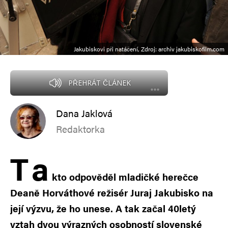
Jakubiskovi při natáčení, Zdroj: archiv jakubiskofilm.com
PŘEHRÁT ČLÁNEK
Dana Jaklová
Redaktorka
T
a
kto odpověděl mladičké herečce
Deaně Horváthové režisér Juraj Jakubisko na
její výzvu, že ho unese. A tak začal 40letý
vztah dvou výrazných osobností slovenské