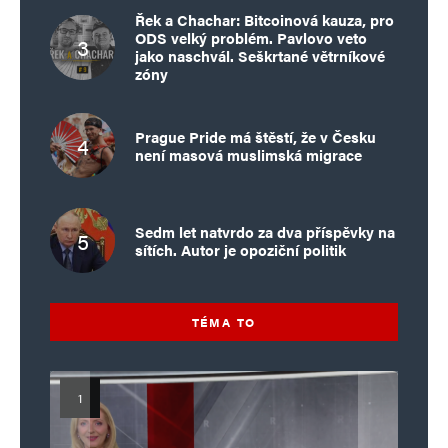
Řek a Chachar: Bitcoinová kauza, pro
ODS velký problém. Pavlovo veto
jako naschvál. Seškrtané větrníkové
zóny
Prague Pride má štěstí, že v Česku
není masová muslimská migrace
Sedm let natvrdo za dva příspěvky na
sítích. Autor je opoziční politik
TÉMA TO