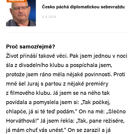
Česko páchá diplomatickou sebevraždu
4. 4. 2024
Proč samozřejmě?
Život přináší takové věci. Pak jsem jednou v noci
šla z divadelního klubu a pospíchala jsem,
protože jsem ráno měla nějaké povinnosti. Proti
mně šel Juraj s partou z nějaké premiéry
z filmového klubu. Já jsem se na něho tak
povídala a pomyslela jsem si: „Tak počkej,
chlapče, já si tě teď podám.“ On na mě: „Slečno
Horváthová!“ Já jsem řekla: „Tak, pane režisére,
já mám chuť vás unést.“ On se zarazil a já