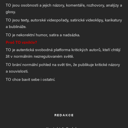
TO jsou osobnosti a jejich názory, komentáře, rozhovory, analýzy a
glosy.
TO jsou texty, autorské videopořady, satirické videoklipy, karikatury
a bublináže.
TO je nekorektní humor, satira a nadsázka.
Proč TO vzniklo?
TO je autentická svobodná platforma kritických autorů, kteří chtějí
žít v normálním nezregulovaném světě.
TO brání normální pohled na svět tím, že publikuje kritické názory
a souvislosti.
TO chce bavit sebe i ostatní.
REDAKCE