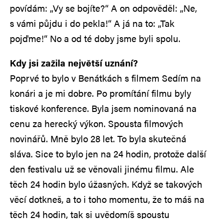
povídám: „Vy se bojíte?“ A on odpověděl: „Ne,
s vámi půjdu i do pekla!“ A já na to: „Tak
pojďme!“ No a od té doby jsme byli spolu.
Kdy jsi zažila největší uznání?
Poprvé to bylo v Benátkách s filmem Sedím na
konári a je mi dobre. Po promítání filmu byly
tiskové konference. Byla jsem nominovaná na
cenu za herecký výkon. Spousta filmových
novinářů. Mně bylo 28 let. To byla skutečná
sláva. Sice to bylo jen na 24 hodin, protože další
den festivalu už se věnovali jinému filmu. Ale
těch 24 hodin bylo úžasných. Když se takových
věcí dotkneš, a to i toho momentu, že to máš na
těch 24 hodin, tak si uvědomíš spoustu