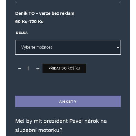
Deník TO – verze bez reklam
Rozpětí cen: 60 Kč až 720 Kč
60
Kč
–
720
Kč
DÉLKA
PŘIDAT DO KOŠÍKU
Deník TO – verze bez reklam množství
Alternative:
ANKETY
Měl by mít prezident Pavel nárok na
služební motorku?