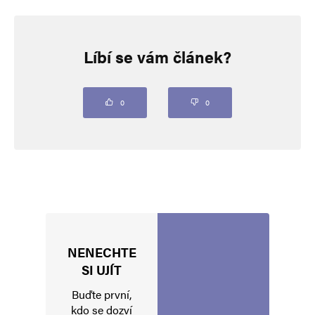
Napsat komentář
Líbí se vám článek?
Vaše e-mailová adresa nebude zveřejněna.
Vyžadované informace jsou
označeny
*
Komentář
*
0
0
NENECHTE
Jméno
*
SI UJÍT
Buďte první,
kdo se dozví