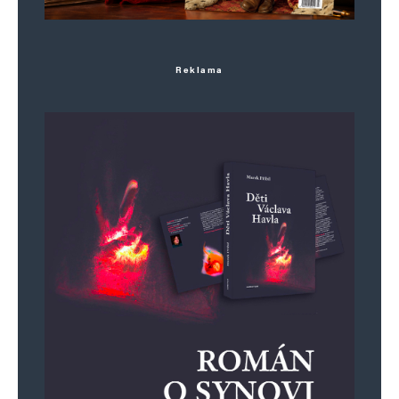
protože radioaktivní spad kontaminoval půdu
a vodní zdroje. Jak se chcete na něco takového
Reklama
připravit?
Na serveru iDNES.cz – s námi víte víc, se pan
Ondřej Fér, za pomocí softwarových simulátorů,
pokusil o simulaci útoku na centrum Prahy,
stejnou jadernou zbraní, jaká dopadla na
Hirošimu. K čemu dospěl:
Ohnivá koule v epicentru výbuchu by na několik
milisekund dosahovala řádově milionů stupňů
a pak by se postupně její teplota snižovala na
„pouhých“ pět tisíc stupňů Celsia. Všechno
v jejím dosahu by okamžitě zmizelo, vypařilo se,
přestalo existovat.