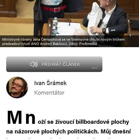
Ministryně obrany Jana Černochová se ve Sněmovně chlubí novým tričkem
předsedovi hnutí ANO Andreji Babišovi. Zdroj: Profimedia
PŘEHRÁT ČLÁNEK
Ivan Šrámek
Komentátor
M
n
oží se živoucí billboardové plochy
na názorově plochých političkách. Můj dnešní