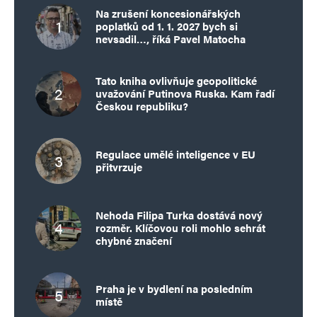
Dejme tomu, že bychom si na základě
Na zrušení koncesionářských
doporučení Státního útvaru pro jadernou
poplatků od 1. 1. 2027 bych si
nevsadil…, říká Pavel Matocha
bezpečnost, zřídili protiatomové kryty. Někteří
lidé to v Americe už dělají a firmy zabývající se
Tato kniha ovlivňuje geopolitické
jejich výrobou z toho mají určitě dobrý džob. Ale
uvažování Putinova Ruska. Kam řadí
Českou republiku?
jak v takovém krytu přežít? Musíte tam mít
filtroventilační zařízení. Pro agregát, který ho
Regulace umělé inteligence v EU
bude pohánět dostatek pohonných hmot. Velkou
přitvrzuje
zásobu trvanlivých potravin, a hlavně zdroj vody.
V takto zařízeném krytu se dá přežít několik
Nehoda Filipa Turka dostává nový
týdnů, možná i měsíců. Nevím, asi to nikdo
rozměr. Klíčovou roli mohlo sehrát
chybné značení
nezkoušel. Pokud vím, tak byly pokusy
s přípravou posádky pro let na Mars a lidé tam
žili ve stísněném prostoru dlouhou dobu. Snad
Praha je v bydlení na posledním
místě
rok? Ale ti lidé byli trénovaní, pečlivě vybraní