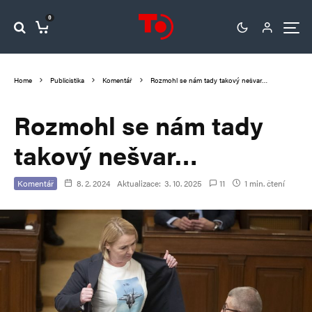
0
Home
Publicistika
Komentář
Rozmohl se nám tady takový nešvar…
Rozmohl se nám tady
takový nešvar…
Komentář
8. 2. 2024
Aktualizace:
3. 10. 2025
11
1 min. čtení