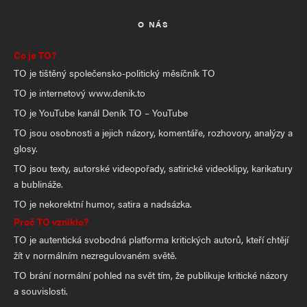
možná. Politici se na nás stále častěji obracejí
O NÁS
s tím, že musíme zbrojit, protože mír je ohrožen.
Co je TO?
Ale proč je ohrožen? Protože se neumějí
TO je tištěný společensko-politický měsíčník TO
domluvit? Vždyť to je jejich práce. Nebo je
TO je internetový www.denik.to
všechno jinak? Už francouzský prezident
TO je YouTube kanál Deník TO – YouTube
François Mitterrand, řekl své ženě, která se ho
TO jsou osobnosti a jejich názory, komentáře, rozhovory, analýzy a
bezelstně ptala, proč neudělal to anebo ono, že
glosy.
svět řídí peníze a ne politici. Prozradil to na sebe
TO jsou texty, autorské videopořady, satirické videoklipy, karikatury
a bublináže.
ve svých pamětech.
TO je nekorektní humor, satira a nadsázka.
Jistě, v době, kdy dvacet procent populace
Proč TO vzniklo?
vlastní osmdesát procent této planety, je zřejmé,
TO je autentická svobodná platforma kritických autorů, kteří chtějí
kdo to tady řídí. To jsou ti mocní, kteří rozhodují
žít v normálním nezregulovaném světě.
o zbytku světa. Oni nepotřebují mír. Aspoň ne
TO brání normální pohled na svět tím, že publikuje kritické názory
a souvislosti.
takový, který by byl věčný. Lokální války, ty