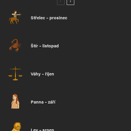
Komentář
*
Střelec – prosinec
Štír – listopad
Jméno
*
Váhy – říjen
E-mail
*
Webová stránka
Panna – září
Uložit do prohlížeče jméno, e-mail a webovou stránku pro budoucí
komentáře.
Lev – srpen