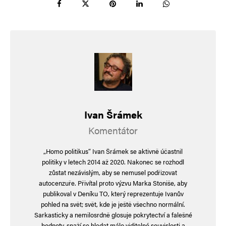
s Ruskem a v listopadu byl hromadně citován
jeho projev na velitelském shromáždění. Tak toto
už není náhoda. Naši politici nás opravdu
připravují na válku.
Může mi někdo prozradit, jak se máme připravit
na jadernou válku? Když jsem ještě sloužil
v armádě a v rámci výcviku jsme se dostali až
Ivan Šrámek
k použití jaderných zbraní, kreslili jsme do map
Komentátor
výbuchy a vyhodnocovali oblasti zamoření. Bylo
nám všem jasné, že je to nesmysl. Nikdo z nás
„Homo politikus“ Ivan Šrámek se aktivně účastnil
politiky v letech 2014 až 2020. Nakonec se rozhodl
by už nic do map nezakreslil a potichu jsme
zůstat nezávislým, aby se nemusel podřizovat
situaci řešili vtipem: „Otázka – Jak se má
autocenzuře. Přivítal proto výzvu Marka Stoniše, aby
publikoval v Deníku TO, který reprezentuje Ivanův
zachovat voják, který se ocitne v epicentru
pohled na svět; svět, kde je ještě všechno normální.
jaderného výbuchu? Správná odpověď –
Sarkasticky a nemilosrdně glosuje pokrytectví a falešné
hodnoty, snaží se hledat málo viditelné souvislosti a