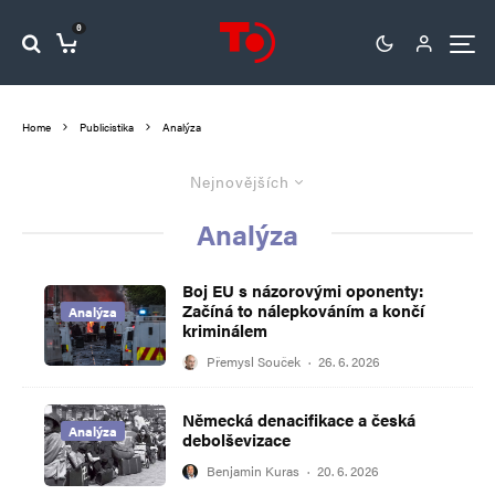
0
Home
Publicistika
Analýza
Nejnovějších
Analýza
Boj EU s názorovými oponenty:
Začíná to nálepkováním a končí
Analýza
kriminálem
Přemysl Souček
·
26. 6. 2026
Německá denacifikace a česká
Analýza
debolševizace
Benjamin Kuras
·
20. 6. 2026