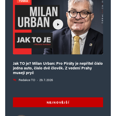
TÓčko
Jak TO je? Milan Urban: Pro Piráty je nepřítel číslo
jedna auto, číslo dvě člověk. Z vedení Prahy
musejí pryč
Redakce TO
·
29. 7. 2026
NEJNOVĚJŠÍ