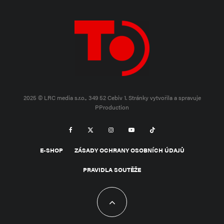
2025 © LRC media s.r.o., 349 52 Cebiv 1.
Stránky vytvořila a spravuje
PProduction
E-SHOP
ZÁSADY OCHRANY OSOBNÍCH ÚDAJŮ
PRAVIDLA SOUTĚŽE