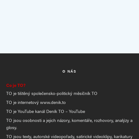
O NÁS
Co je TO?
TO je tištěný společensko-politický měsíčník TO
TO je internetový www.denik.to
TO je YouTube kanál Deník TO – YouTube
TO jsou osobnosti a jejich názory, komentáře, rozhovory, analýzy a
glosy.
TO jsou texty, autorské videopořady, satirické videoklipy, karikatury