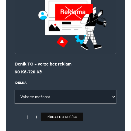
Deník TO – verze bez reklam
Rozpětí cen: 60 Kč až 720 Kč
60
Kč
–
720
Kč
DÉLKA
PŘIDAT DO KOŠÍKU
Deník TO – verze bez reklam množství
Alternative: