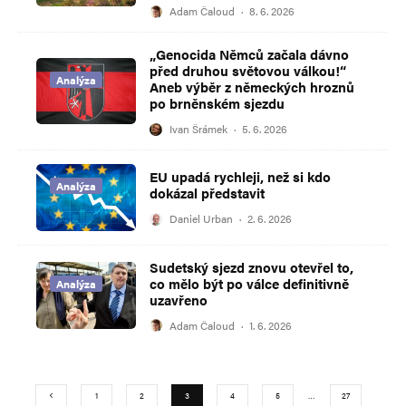
Adam Čaloud
·
8. 6. 2026
„Genocida Němců začala dávno
před druhou světovou válkou!“
Analýza
Aneb výběr z německých hroznů
po brněnském sjezdu
Ivan Šrámek
·
5. 6. 2026
EU upadá rychleji, než si kdo
Analýza
dokázal představit
Daniel Urban
·
2. 6. 2026
Sudetský sjezd znovu otevřel to,
co mělo být po válce definitivně
Analýza
uzavřeno
Adam Čaloud
·
1. 6. 2026
1
2
3
4
5
…
27