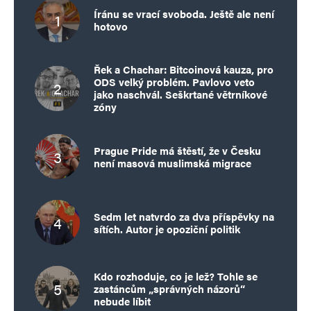
Íránu se vrací svoboda. Ještě ale není
hotovo
Řek a Chachar: Bitcoinová kauza, pro
ODS velký problém. Pavlovo veto
jako naschvál. Seškrtané větrníkové
zóny
Prague Pride má štěstí, že v Česku
není masová muslimská migrace
Sedm let natvrdo za dva příspěvky na
sítích. Autor je opoziční politik
Kdo rozhoduje, co je lež? Tohle se
zastáncům „správných názorů“
nebude líbit