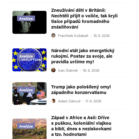
Zneužívání dětí v Británii:
Nechtěli přijít o voliče, tak kryli
Analýza
tisíce případů hromadného
znásilňování
František Kubásek
·
19. 6. 2026
Národní stát jako energetický
rukojmí. Postav za svoje, ale
Analýza
pravidla určíme my!
Ivan Šrámek
·
18. 6. 2026
Trump jako pološílený omyl
Analýza
západního konzervatismu
Adam Čaloud
·
17. 6. 2026
Západ v Africe a Asii: Dříve
s puškou, koloniální vlajkou
Analýza
a biblí, dnes s neziskovkami
a tzv. hodnotami