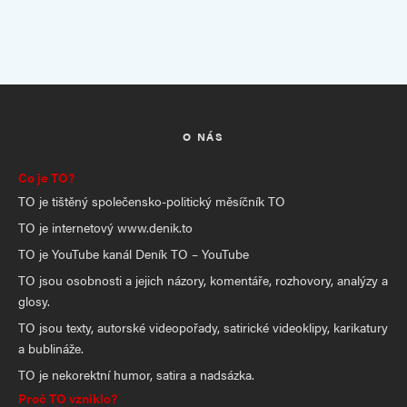
O NÁS
Co je TO?
TO je tištěný společensko-politický měsíčník TO
TO je internetový www.denik.to
TO je YouTube kanál Deník TO – YouTube
TO jsou osobnosti a jejich názory, komentáře, rozhovory, analýzy a
glosy.
TO jsou texty, autorské videopořady, satirické videoklipy, karikatury
a bublináže.
TO je nekorektní humor, satira a nadsázka.
Proč TO vzniklo?