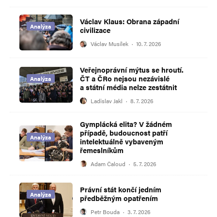
Václav Klaus: Obrana západní
Analýza
civilizace
Václav Musílek
·
10. 7. 2026
Veřejnoprávní mýtus se hroutí.
ČT a ČRo nejsou nezávislé
Analýza
a státní média nelze zestátnit
Ladislav Jakl
·
8. 7. 2026
Gymplácká elita? V žádném
případě, budoucnost patří
Analýza
intelektuálně vybaveným
řemeslníkům
Adam Čaloud
·
5. 7. 2026
Právní stát končí jedním
Analýza
předběžným opatřením
Petr Bouda
·
3. 7. 2026