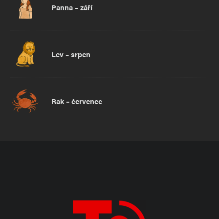
Panna – září
Lev – srpen
Rak – červenec