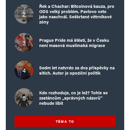
Řek a Chachar: Bitcoinová kauza, pro
ODS velký problém. Pavlovo veto
jako naschvál. Seškrtané větrníkové
zóny
Prague Pride má štěstí, že v Česku
není masová muslimská migrace
Sedm let natvrdo za dva příspěvky na
sítích. Autor je opoziční politik
Kdo rozhoduje, co je lež? Tohle se
zastáncům „správných názorů“
nebude líbit
TÉMA TO