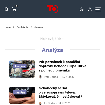
0
Home
Publicistika
Analýza
Nejnovějších
Analýza
Pár poznámek k pondělní
dopravní nehodě Filipa Turka
Analýza
z pohledu právníka
Petr Bouda
·
15. 7. 2026
Nekonečný seriál
o veřejnoprávní televizi:
Analýza
Stávkovat, či nestávkovat?
Jiří Berka
·
14. 7. 2026