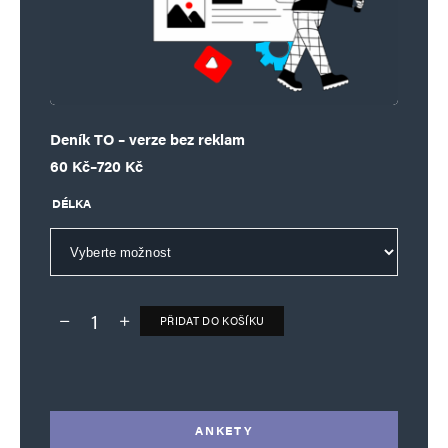
Deník TO – verze bez reklam
Rozpětí cen: 60 Kč až 720 Kč
60
Kč
–
720
Kč
DÉLKA
PŘIDAT DO KOŠÍKU
Deník TO – verze bez reklam množství
Alternative:
ANKETY