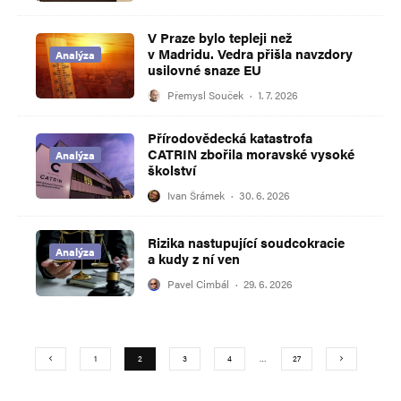
V Praze bylo tepleji než
v Madridu. Vedra přišla navzdory
Analýza
usilovné snaze EU
Přemysl Souček
·
1. 7. 2026
Přírodovědecká katastrofa
CATRIN zbořila moravské vysoké
Analýza
školství
Ivan Šrámek
·
30. 6. 2026
Rizika nastupující soudcokracie
Analýza
a kudy z ní ven
Pavel Cimbál
·
29. 6. 2026
1
2
3
4
…
27