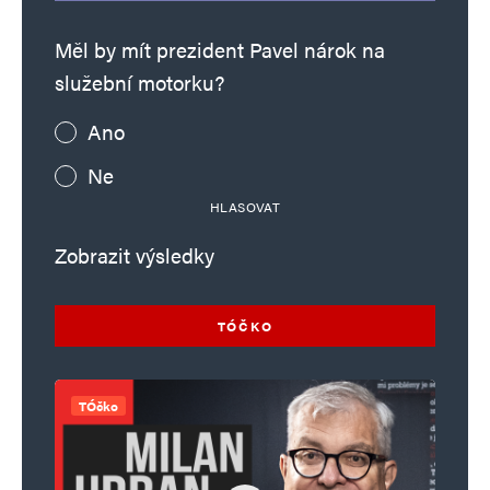
Měl by mít prezident Pavel nárok na
služební motorku?
Ano
Ne
HLASOVAT
Zobrazit výsledky
TÓČKO
TÓčko