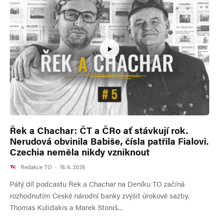
Řek a Chachar: ČT a ČRo ať stávkují rok.
Nerudová obvinila Babiše, čísla patřila Fialovi.
Czechia neměla nikdy vzniknout
Redakce TO
·
19. 6. 2026
Pátý díl podcastu Řek a Chachar na Deníku TO začíná
rozhodnutím České národní banky zvýšit úrokové sazby.
Thomas Kulidakis a Marek Stoniš...