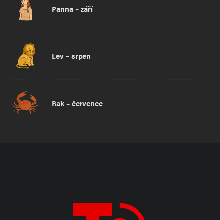
Panna – září
Lev – srpen
Rak – červenec