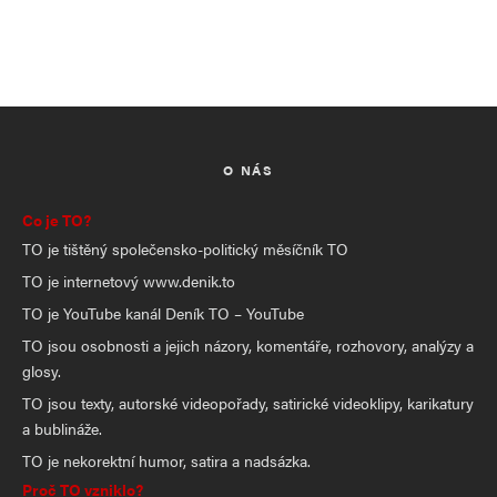
O NÁS
Co je TO?
TO je tištěný společensko-politický měsíčník TO
TO je internetový www.denik.to
TO je YouTube kanál Deník TO – YouTube
TO jsou osobnosti a jejich názory, komentáře, rozhovory, analýzy a
glosy.
TO jsou texty, autorské videopořady, satirické videoklipy, karikatury
a bublináže.
TO je nekorektní humor, satira a nadsázka.
Proč TO vzniklo?