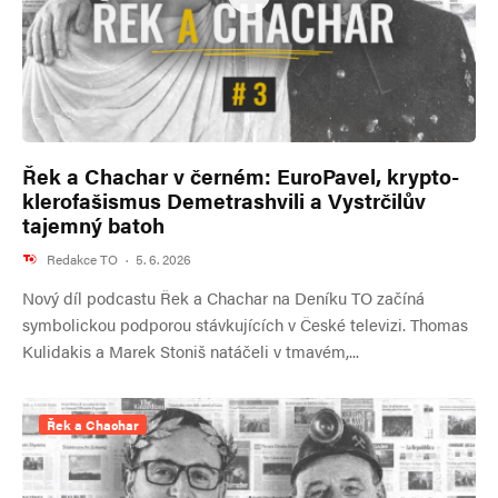
Řek a Chachar v černém: EuroPavel, krypto-
klerofašismus Demetrashvili a Vystrčilův
tajemný batoh
Redakce TO
·
5. 6. 2026
Nový díl podcastu Řek a Chachar na Deníku TO začíná
symbolickou podporou stávkujících v České televizi. Thomas
Kulidakis a Marek Stoniš natáčeli v tmavém,...
Řek a Chachar