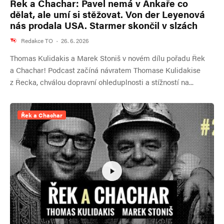
Řek a Chachar: Pavel nemá v Ankaře co
dělat, ale umí si stěžovat. Von der Leyenová
nás prodala USA. Starmer skončil v slzách
Redakce TO
·
26. 6. 2026
Thomas Kulidakis a Marek Stoniš v novém dílu pořadu Řek
a Chachar! Podcast začíná návratem Thomase Kulidakise
z Řecka, chválou dopravní ohleduplnosti a stížností na...
Řek a Chachar