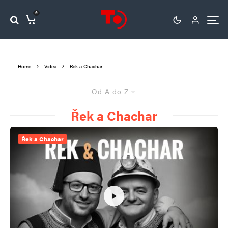
0
Home
Videa
Řek a Chachar
Od A do Z
Řek a Chachar
Řek a Chachar