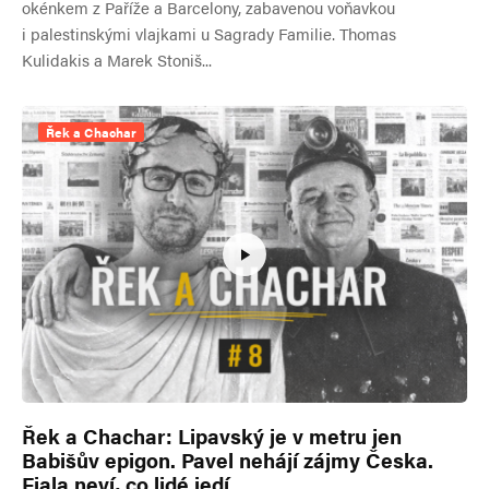
okénkem z Paříže a Barcelony, zabavenou voňavkou
i palestinskými vlajkami u Sagrady Familie. Thomas
Kulidakis a Marek Stoniš...
Řek a Chachar
Řek a Chachar: Lipavský je v metru jen
Babišův epigon. Pavel nehájí zájmy Česka.
Fiala neví, co lidé jedí