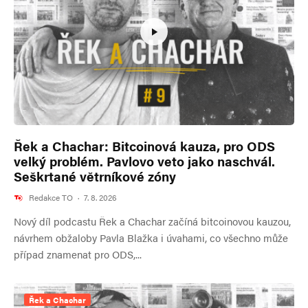
Řek a Chachar: Bitcoinová kauza, pro ODS
velký problém. Pavlovo veto jako naschvál.
Seškrtané větrníkové zóny
Redakce TO
·
7. 8. 2026
Nový díl podcastu Řek a Chachar začíná bitcoinovou kauzou,
návrhem obžaloby Pavla Blažka i úvahami, co všechno může
případ znamenat pro ODS,...
Řek a Chachar