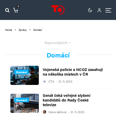
0
Home
Zprávy
Domácí
Nejnovějších
Domácí
Vojenská policie a NCOZ zasahují
Domácí
na několika místech v ČR
ČTK
·
21. 11. 2023
Senát čeká veřejné slyšení
kandidátů do Rady České
Domácí
televize
Dana Jaklová
·
21. 11. 2023