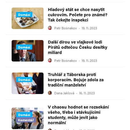
Hladový stát se chce nasytit
cukrovím. Pečete pro známé?
Domácí
Tak čekejte inspekci
Petr Bošnakov
·
19. 11. 2023
Další dírou ve vlajkové lodi
Pirátů odtečou Česku desítky
Domácí
miliard
Petr Bošnakov
·
19. 11. 2023
Truhlář z Táborska proti
korporacím. Bojuje zdola za
Domácí
tradiční manželství
Dana Jaklová
·
16. 11. 2023
V chaosu hodnot se rozsekání
všeho, třeba i stávkujícími
Domácí
studenty, může jevit jako
Komentář
normální