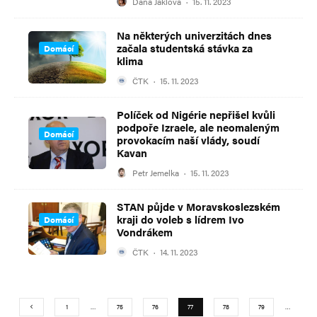
Dana Jaklová
·
15. 11. 2023
Na některých univerzitách dnes
začala studentská stávka za
Domácí
klima
ČTK
·
15. 11. 2023
Políček od Nigérie nepřišel kvůli
podpoře Izraele, ale neomaleným
Domácí
provokacím naší vlády, soudí
Kavan
Petr Jemelka
·
15. 11. 2023
STAN půjde v Moravskoslezském
kraji do voleb s lídrem Ivo
Domácí
Vondrákem
ČTK
·
14. 11. 2023
1
…
75
76
77
78
79
…