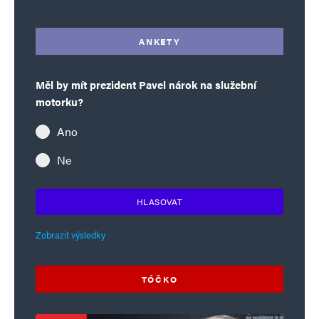
ANKETY
Měl by mít prezident Pavel nárok na služební
motorku?
Ano
Ne
HLASOVAT
Zobrazit výsledky
TÓČKO