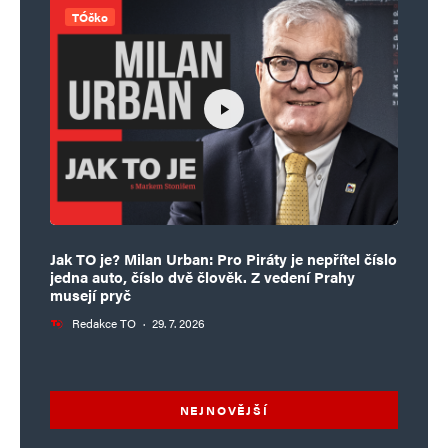
TÓčko
Jak TO je? Milan Urban: Pro Piráty je nepřítel číslo
jedna auto, číslo dvě člověk. Z vedení Prahy
musejí pryč
Redakce TO
·
29. 7. 2026
NEJNOVĚJŠÍ