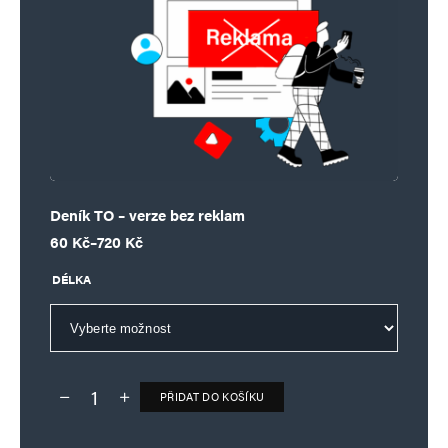
Deník TO – verze bez reklam
Rozpětí cen: 60 Kč až 720 Kč
60
Kč
–
720
Kč
DÉLKA
PŘIDAT DO KOŠÍKU
Deník TO – verze bez reklam množství
Alternative: