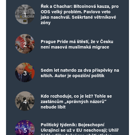
Řek a Chachar: Bitcoinová kauza, pro
ODS velký problém. Pavlovo veto
jako naschvál. Seškrtané větrníkové
zóny
Prague Pride má štěstí, že v Česku
není masová muslimská migrace
Sedm let natvrdo za dva příspěvky na
sítích. Autor je opoziční politik
Kdo rozhoduje, co je lež? Tohle se
zastáncům „správných názorů“
nebude líbit
Politický týdeník: Bojeschopní
Ukrajinci se už v EU neschovají; Uhlíř