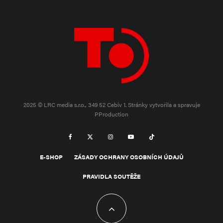
2025 © LRC media s.r.o., 349 52 Cebiv 1.
Stránky vytvořila a spravuje
PProduction
E-SHOP
ZÁSADY OCHRANY OSOBNÍCH ÚDAJŮ
PRAVIDLA SOUTĚŽE