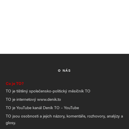
O NÁS
Co je TO?
TO je tištěný společensko-politický měsíčník TO
TO je internetový www.denik.to
TO je YouTube kanál Deník TO – YouTube
TO jsou osobnosti a jejich názory, komentáře, rozhovory, analýzy a
glosy.