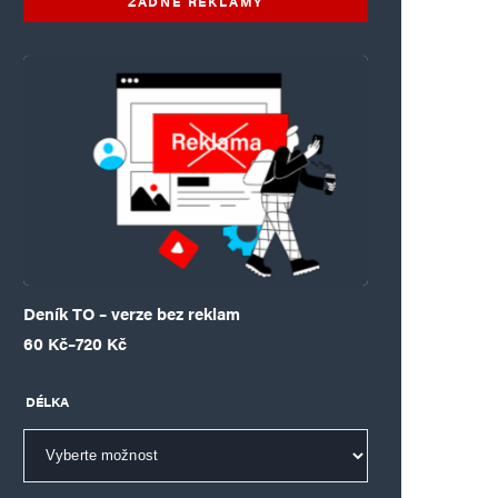
ŽÁDNÉ REKLAMY
Deník TO – verze bez reklam
Rozpětí cen: 60 Kč až 720 Kč
60
Kč
–
720
Kč
DÉLKA