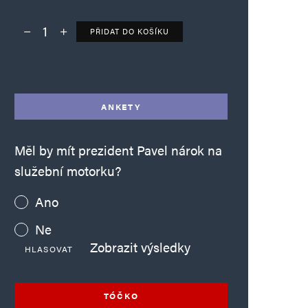
PŘIDAT DO KOŠÍKU
Deník TO – verze bez reklam množství
Alternative:
ANKETY
Měl by mít prezident Pavel nárok na
služební motorku?
Ano
Ne
Zobrazit výsledky
HLASOVAT
TÓČKO