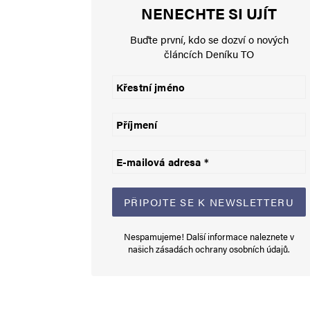
NENECHTE SI UJÍT
E-mail
*
Buďte první, kdo se dozví o nových
článcích Deníku TO
Uložit do prohlížeče jméno, e-mail a webovou stránku pro bud
Informujte mě o nových komentářích e-mailem.
Informujte mě o nových příspěvcích e-mailem.
Alternative:
Nespamujeme! Další informace naleznete v
našich
zásadách ochrany osobních údajů
.