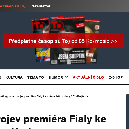
é časopisu To)
Newsletter
Předplatné časopisu To)
od 85 Kč/měsíc >>
R
KULTURA
TÉMA TO
HUMOR
AKTUÁLNÍ ČÍSLO
E-SHOP
měl vypadat projev premiéra Fialy ke dvěma letům vlády? Podívejte se
ojev premiéra Fialy ke