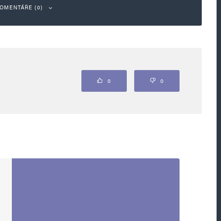
OMENTÁŘE (0)
ou označeny
*
0
0