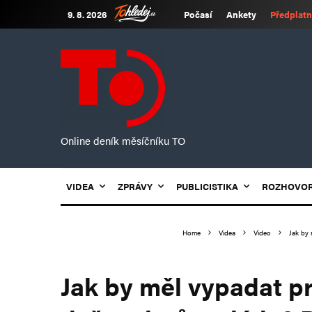
9. 8. 2026
Počasí
Ankety
Předplatn
Online deník měsíčníku TO
VIDEA
ZPRÁVY
PUBLICISTIKA
ROZHOVO
Home
Videa
Video
Jak by 
Jak by měl vypadat pr