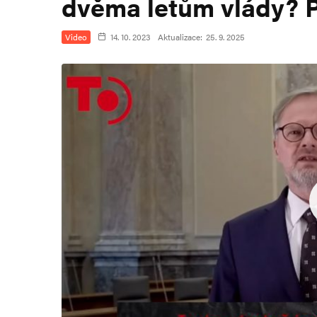
dvěma letům vlády? P
Video
14. 10. 2023
Aktualizace:
25. 9. 2025