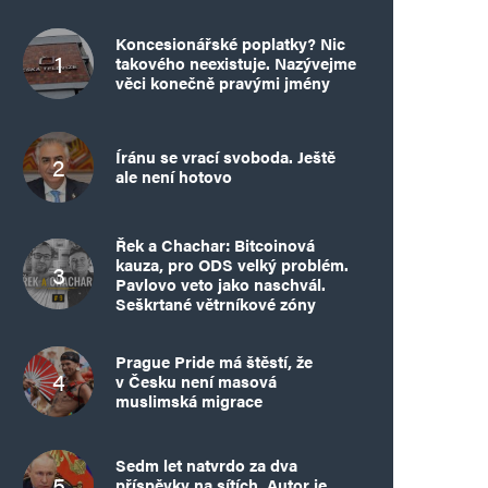
Koncesionářské poplatky? Nic
takového neexistuje. Nazývejme
věci konečně pravými jmény
Íránu se vrací svoboda. Ještě
ale není hotovo
Řek a Chachar: Bitcoinová
kauza, pro ODS velký problém.
Pavlovo veto jako naschvál.
Seškrtané větrníkové zóny
Prague Pride má štěstí, že
v Česku není masová
muslimská migrace
Sedm let natvrdo za dva
příspěvky na sítích. Autor je