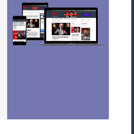
Webová stránka
oucí komentáře.