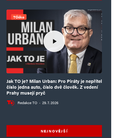
TÓčko
Jak TO je? Milan Urban: Pro Piráty je nepřítel
číslo jedna auto, číslo dvě člověk. Z vedení
Prahy musejí pryč
Redakce TO
·
29. 7. 2026
NEJNOVĚJŠÍ