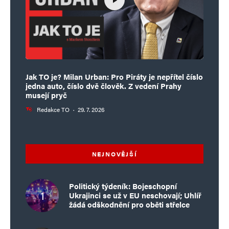
Jak TO je? Milan Urban: Pro Piráty je nepřítel číslo
jedna auto, číslo dvě člověk. Z vedení Prahy
musejí pryč
Redakce TO
·
29. 7. 2026
NEJNOVĚJŠÍ
Politický týdeník: Bojeschopní
Ukrajinci se už v EU neschovají; Uhlíř
žádá odškodnění pro oběti střelce