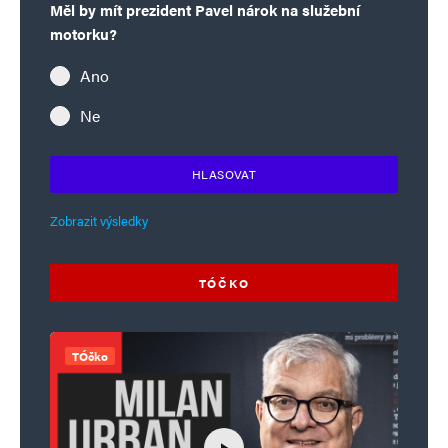
Měl by mít prezident Pavel nárok na služební
motorku?
Ano
Ne
HLASOVAT
Zobrazit výsledky
TÓČKO
TÓčko