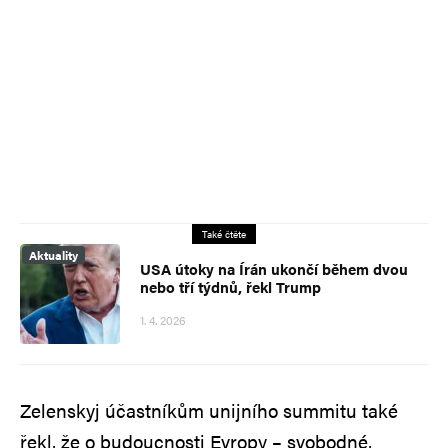
Také čtěte
Aktuality
USA útoky na Írán ukončí během dvou
nebo tří týdnů, řekl Trump
1. 4. 2026
Zelenskyj účastníkům unijního summitu také
řekl, že o budoucnosti Evropy – svobodné,