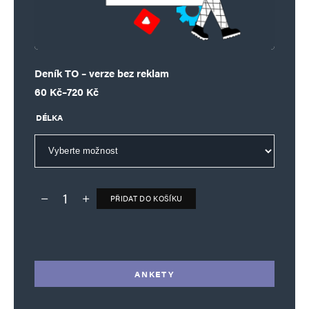
Deník TO – verze bez reklam
Rozpětí cen: 60 Kč až 720 Kč
60
Kč
–
720
Kč
DÉLKA
PŘIDAT DO KOŠÍKU
Deník TO – verze bez reklam množství
Alternative:
ANKETY