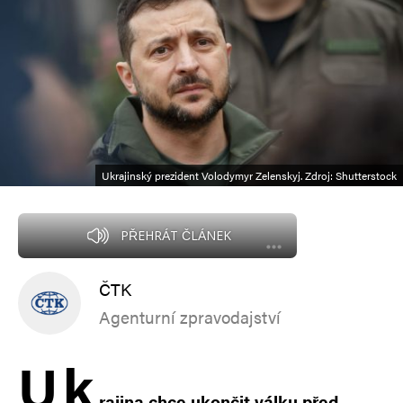
Ukrajinský prezident Volodymyr Zelenskyj. Zdroj: Shutterstock
PŘEHRÁT ČLÁNEK
ČTK
Agenturní zpravodajství
U
k
rajina chce ukončit válku před