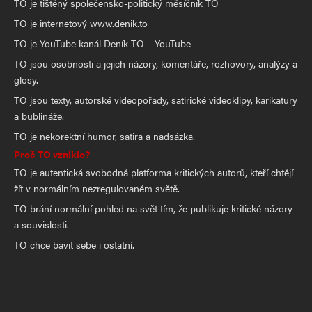
TO je tištěný společensko-politický měsíčník TO
TO je internetový www.denik.to
TO je YouTube kanál Deník TO – YouTube
TO jsou osobnosti a jejich názory, komentáře, rozhovory, analýzy a
glosy.
TO jsou texty, autorské videopořady, satirické videoklipy, karikatury
a bublináže.
TO je nekorektní humor, satira a nadsázka.
Proč TO vzniklo?
TO je autentická svobodná platforma kritických autorů, kteří chtějí
žít v normálním nezregulovaném světě.
TO brání normální pohled na svět tím, že publikuje kritické názory
a souvislosti.
TO chce bavit sebe i ostatní.