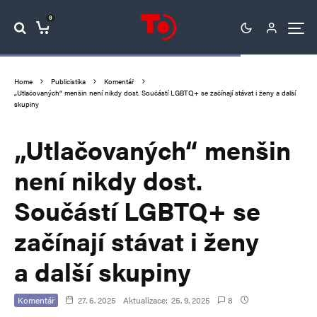
0
Home
Publicistika
Komentář
„Utlačovaných“ menšin není nikdy dost. Součástí LGBTQ+ se začínají stávat i ženy a další
skupiny
„Utlačovaných“ menšin
není nikdy dost.
Součástí LGBTQ+ se
začínají stávat i ženy
a další skupiny
Komentář
27. 6. 2025
Aktualizace:
25. 9. 2025
8