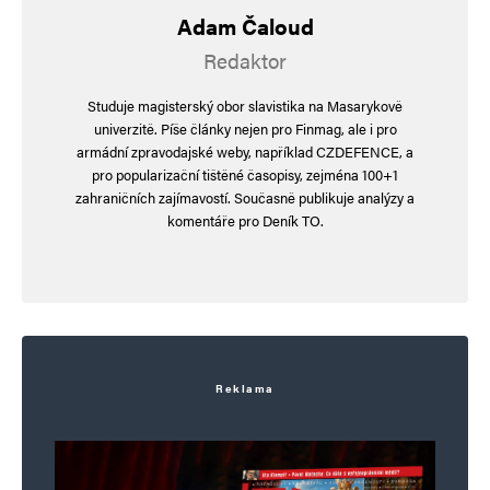
Adam Čaloud
náhodou zase změnil myšlení. Z rodiny mu
Redaktor
nikdo nic neříká, vyčlenil se sám a domů ani
nejezdí.
Studuje magisterský obor slavistika na Masarykově
univerzitě. Píše články nejen pro Finmag, ale i pro
Publikovaný dne 2. 8. 2025, 13:13. na Novinkách
armádní zpravodajské weby, například CZDEFENCE, a
pro popularizační tištěné časopisy, zejména 100+1
a ve 13-32 smazán cenzorem
zahraničních zajímavostí. Současně publikuje analýzy a
komentáře pro Deník TO.
Navigace pro komentáře
Starší komentáře
Napsat komentář
Vaše e-mailová adresa nebude zveřejněna.
Vyžadované informace jsou
Reklama
označeny
*
Komentář
*