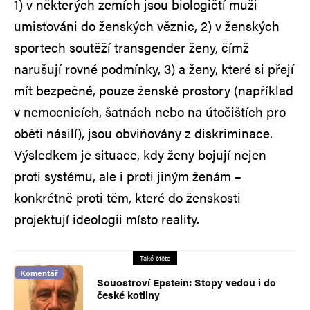
1) v některých zemích jsou biologičtí muži
umisťováni do ženských věznic, 2) v ženských
sportech soutěží transgender ženy, čímž
narušují rovné podmínky, 3) a ženy, které si přejí
mít bezpečné, pouze ženské prostory (například
v nemocnicích, šatnách nebo na útočištích pro
oběti násilí), jsou obviňovány z diskriminace.
Výsledkem je situace, kdy ženy bojují nejen
proti systému, ale i proti jiným ženám –
konkrétně proti těm, které do ženskosti
projektují ideologii místo reality.
Také čtěte
Komentář
Souostroví Epstein: Stopy vedou i do
české kotliny