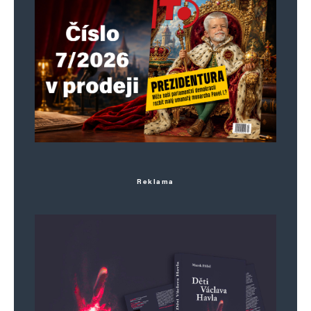
Jméno
*
Reklama
E-mail
*
Webová stránka
Uložit do prohlížeče jméno, e-mail a webovou stránku pro budoucí
komentáře.
Informujte mě o nových komentářích e-mailem.