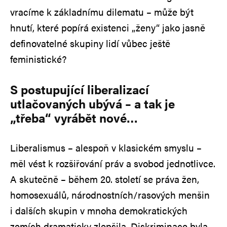
vracíme k základnímu dilematu – může být
hnutí, které popírá existenci „ženy“ jako jasně
definovatelné skupiny lidí vůbec ještě
feministické?
S postupující liberalizací
utlačovaných ubývá – a tak je
„třeba“ vyrábět nové…
Liberalismus – alespoň v klasickém smyslu –
měl vést k rozšiřování práv a svobod jednotlivce.
A skutečně – během 20. století se práva žen,
homosexuálů, národnostních/rasových menšin
i dalších skupin v mnoha demokratických
zemích dramaticky zlepšila. Diskriminace byla