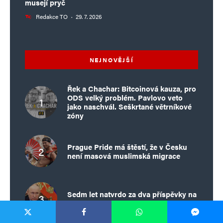
musejí pryč
Redakce TO
·
29. 7. 2026
NEJNOVĚJŠÍ
Řek a Chachar: Bitcoinová kauza, pro
ODS velký problém. Pavlovo veto
jako naschvál. Seškrtané větrníkové
zóny
Prague Pride má štěstí, že v Česku
není masová muslimská migrace
Sedm let natvrdo za dva příspěvky na
sítích. Autor je opoziční politik