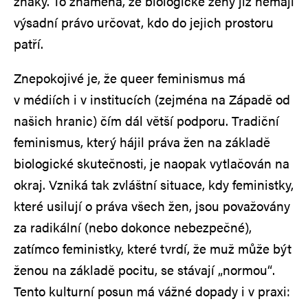
znaky. To znamená, že biologické ženy již nemají
výsadní právo určovat, kdo do jejich prostoru
patří.
Znepokojivé je, že queer feminismus má
v médiích i v institucích (zejména na Západě od
našich hranic) čím dál větší podporu. Tradiční
feminismus, který hájil práva žen na základě
biologické skutečnosti, je naopak vytlačován na
okraj. Vzniká tak zvláštní situace, kdy feministky,
které usilují o práva všech žen, jsou považovány
za radikální (nebo dokonce nebezpečné),
zatímco feministky, které tvrdí, že muž může být
ženou na základě pocitu, se stávají „normou“.
Tento kulturní posun má vážné dopady i v praxi: