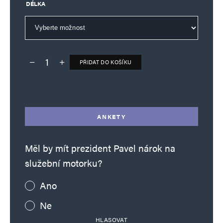
DÉLKA
PŘIDAT DO KOŠÍKU
Deník TO – verze bez reklam množství
Alternative:
ANKETY
Měl by mít prezident Pavel nárok na
služební motorku?
Ano
Ne
HLASOVAT