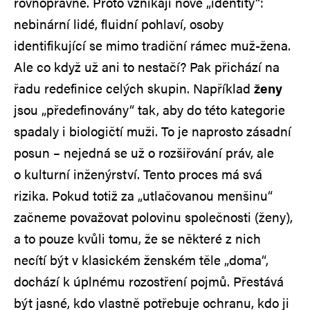
rovnoprávně. Proto vznikají nové „identity“:
nebinární lidé, fluidní pohlaví, osoby
identifikující se mimo tradiční rámec muž-žena.
Ale co když už ani to nestačí? Pak přichází na
řadu redefinice celých skupin. Například
ženy
jsou „předefinovány“ tak, aby do této kategorie
spadaly i biologičtí muži. To je naprosto zásadní
posun – nejedná se už o rozšiřování práv, ale
o kulturní inženýrství. Tento proces má svá
rizika. Pokud totiž za „utlačovanou menšinu“
začneme považovat polovinu společnosti (ženy),
a to pouze kvůli tomu, že se některé z nich
necítí být v klasickém ženském těle „doma“,
dochází k úplnému rozostření pojmů. Přestává
být jasné, kdo vlastně potřebuje ochranu, kdo ji