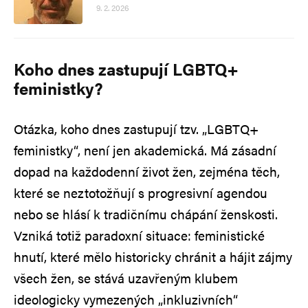
9. 2. 2026
Koho dnes zastupují LGBTQ+
feministky?
Otázka, koho dnes zastupují tzv. „LGBTQ+
feministky“, není jen akademická. Má zásadní
dopad na každodenní život žen, zejména těch,
které se neztotožňují s progresivní agendou
nebo se hlásí k tradičnímu chápání ženskosti.
Vzniká totiž paradoxní situace: feministické
hnutí, které mělo historicky chránit a hájit zájmy
všech žen, se stává uzavřeným klubem
ideologicky vymezených „inkluzivních“