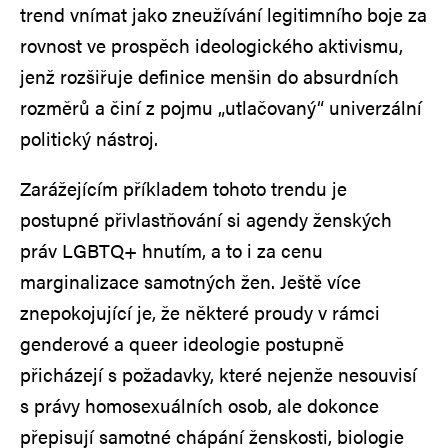
trend vnímat jako zneužívání legitimního boje za
rovnost ve prospěch ideologického aktivismu,
jenž rozšiřuje definice menšin do absurdních
rozměrů a činí z pojmu „utlačovaný“ univerzální
politický nástroj.
Zarážejícím příkladem tohoto trendu je
postupné přivlastňování si agendy ženských
práv LGBTQ+ hnutím, a to i za cenu
marginalizace samotných žen. Ještě více
znepokojující je, že některé proudy v rámci
genderové a queer ideologie postupně
přicházejí s požadavky, které nejenže nesouvisí
s právy homosexuálních osob, ale dokonce
přepisují samotné chápání ženskosti, biologie