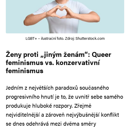
LGBT+ – ilustrační foto. Zdroj: Shutterstock.com
Ženy proti „jiným ženám“: Queer
feminismus vs. konzervativní
feminismus
Jedním z největších paradoxů současného
progresivního hnutí je to, že uvnitř sebe samého
produkuje hluboké rozpory. Zřejmě
nejviditelnější a zároveň nejvýbušnější konflikt
se dnes odehrává mezi dvěma směry