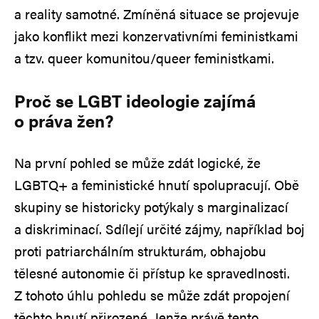
a reality samotné. Zmíněná situace se projevuje
jako konflikt mezi konzervativními feministkami
a tzv. queer komunitou/queer feministkami.
Proč se LGBT ideologie zajímá
o práva žen?
Na první pohled se může zdát logické, že
LGBTQ+ a feministické hnutí spolupracují. Obě
skupiny se historicky potýkaly s marginalizací
a diskriminací. Sdílejí určité zájmy, například boj
proti patriarchálním strukturám, obhajobu
tělesné autonomie či přístup ke spravedlnosti.
Z tohoto úhlu pohledu se může zdát propojení
těchto hnutí přirozené. Jenže právě tento