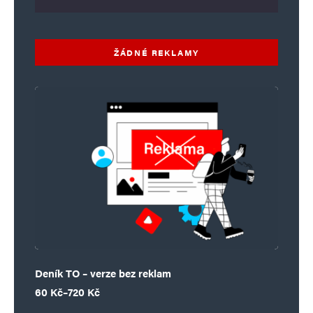
ŽÁDNÉ REKLAMY
Deník TO – verze bez reklam
Rozpětí cen: 60 Kč až 720 Kč
60
Kč
–
720
Kč