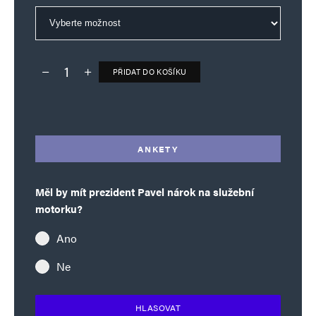
PŘIDAT DO KOŠÍKU
Deník TO – verze bez reklam množství
Alternative:
ANKETY
Měl by mít prezident Pavel nárok na služební
motorku?
Ano
Ne
HLASOVAT