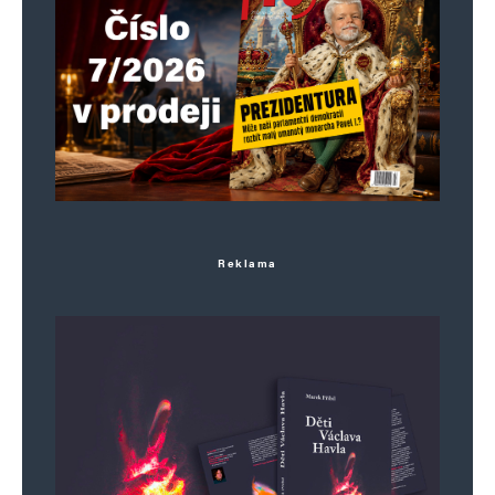
Jméno
*
Reklama
E-mail
*
Webová stránka
Uložit do prohlížeče jméno, e-mail a webovou stránku pro budoucí
komentáře.
Informujte mě o nových komentářích e-mailem.