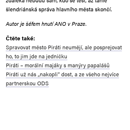
zdaleka nebudu sám, kdo se těší, až tahle
šlendriánská správa hlavního města skončí.
Autor je šéfem hnutí ANO v Praze.
Čtěte také:
Spravovat město Piráti neumějí, ale posprejovat
ho, to jim jde na jedničku
Piráti – morální majáky s manýry papalášů
Piráti už nás „nakopli“ dost, a ze všeho nejvíce
partnerskou ODS