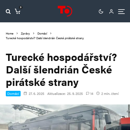
0
Home
Zprávy
Domácí
Turecké hospodářství? Další šlendrián České pirátské strany
Turecké hospodářství?
Další šlendrián České
pirátské strany
Domácí
27. 6. 2025
Aktualizace:
25. 9. 2025
14
2 min. čtení