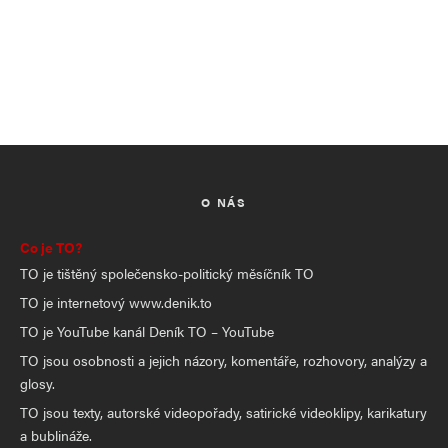
O NÁS
Co je TO?
TO je tištěný společensko-politický měsíčník TO
TO je internetový www.denik.to
TO je YouTube kanál Deník TO – YouTube
TO jsou osobnosti a jejich názory, komentáře, rozhovory, analýzy a
glosy.
TO jsou texty, autorské videopořady, satirické videoklipy, karikatury
a bublináže.