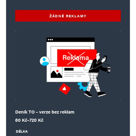
ŽÁDNÉ REKLAMY
Deník TO – verze bez reklam
Rozpětí cen: 60 Kč až 720 Kč
60
Kč
–
720
Kč
DÉLKA