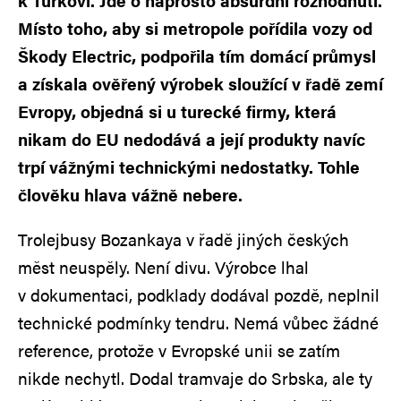
k Turkovi. Jde o naprosto absurdní rozhodnutí.
Místo toho, aby si metropole pořídila vozy od
Škody Electric, podpořila tím domácí průmysl
a získala ověřený výrobek sloužící v řadě zemí
Evropy, objedná si u turecké firmy, která
nikam do EU nedodává a její produkty navíc
trpí vážnými technickými nedostatky. Tohle
člověku hlava vážně nebere.
Trolejbusy Bozankaya v řadě jiných českých
měst neuspěly. Není divu. Výrobce lhal
v dokumentaci, podklady dodával pozdě, neplnil
technické podmínky tendru. Nemá vůbec žádné
reference, protože v Evropské unii se zatím
nikde nechytl. Dodal tramvaje do Srbska, ale ty