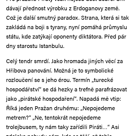
dávají přednost výrobku z Erdoganovy země.
Což je další smutný paradox. Strana, která si tak
zakládá na boji s tyrany, nyní pomáhá průmyslu
státu, kde zatýkají oponenty diktátora. Před pár
dny starostu Istanbulu.
Celý tendr smrdí. Jako hromada jiných věcí za
Hřibova panování. Možná je to symbolické
rozloučení se s jeho érou. Termín „turecké
hospodářství“ se dá hezky a trefně parafrázovat
jako „pirátské hospodaření“. Napadá mě vtip:
Říká jeden Pražan druhému: „Nepojedeme
metrem?“ „Ne, tentokrát nepojedeme
trolejbusem, ty nám taky zařídili Piráti…“ Asi