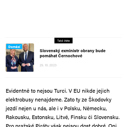
Také čtěte
Domácí
Slovenský exministr obrany bude
pomáhat Černochové
25. 10. 2023
Evidentně to nejsou Turci. V EU nikde jejich
elektrobusy nenajdeme. Zato ty ze Škodovky
jezdí nejen u nás, ale i v Polsku, Německu,
Rakousku, Estonsku, Litvě, Finsku či Slovensku.
Pro pražské Piráty však nejsou dost dobré. Oni