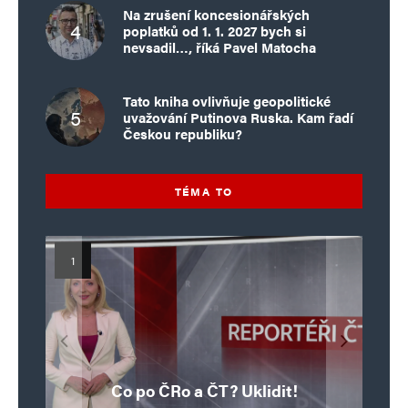
Na zrušení koncesionářských
poplatků od 1. 1. 2027 bych si
nevsadil…, říká Pavel Matocha
Tato kniha ovlivňuje geopolitické
uvažování Putinova Ruska. Kam řadí
Českou republiku?
TÉMA TO
Islamistický teror v EU, 6. díl:
Mýty o Václavu Klausovi:
Vymíráme a politici lžou:
Islamistický teror v EU, 5. díl:
Brutální poprava 85letého
Pivo, jazz, hádky, loajalita
porodnost nezachrání
katolického kněze Jacquese
Pim Fortuyn: Muž, který se
Krvavé oslavy pádu Bastily
dotace, byty ani zkrácené
i humor. Jakl boří legendy
Co po ČRo a ČT? Uklidit!
o bývalém prezidentovi
nestihl stát premiérem
Hamela
úvazky
v Nice