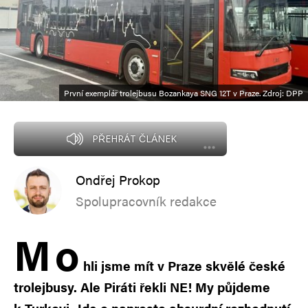
První exemplář trolejbusu Bozankaya SNG 12T v Praze. Zdroj: DPP
PŘEHRÁT ČLÁNEK
Ondřej Prokop
Spolupracovník redakce
M
o
hli jsme mít v Praze skvělé české
trolejbusy. Ale Piráti řekli NE! My půjdeme