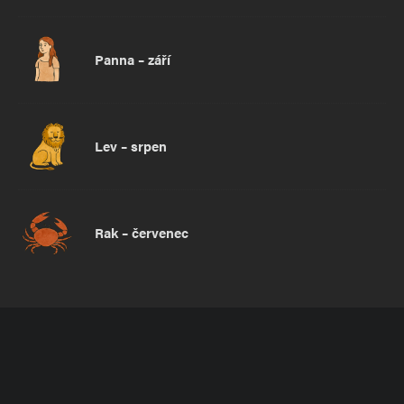
Panna – září
Lev – srpen
Rak – červenec