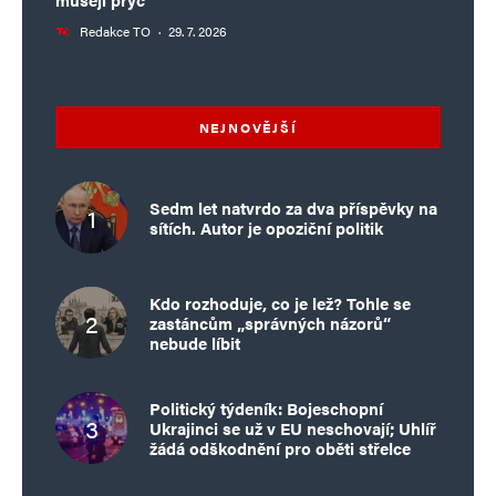
Redakce TO
·
29. 7. 2026
NEJNOVĚJŠÍ
Sedm let natvrdo za dva příspěvky na
sítích. Autor je opoziční politik
Kdo rozhoduje, co je lež? Tohle se
zastáncům „správných názorů“
nebude líbit
Politický týdeník: Bojeschopní
Ukrajinci se už v EU neschovají; Uhlíř
žádá odškodnění pro oběti střelce