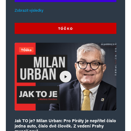
Zobrazit výsledky
TÓČKO
TÓčko
Jak TO je? Milan Urban: Pro Piráty je nepřítel číslo
jedna auto, číslo dvě člověk. Z vedení Prahy
musejí pryč