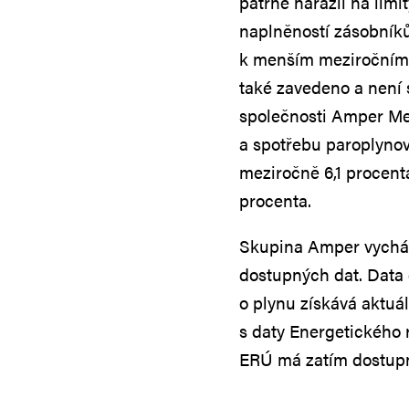
patrně narazil na limi
naplněností zásobníků
k menším meziročním 
také zavedeno a není 
společnosti Amper Met
a spotřebu paroplynov
meziročně 6,1 procenta
procenta.
Skupina Amper vychází
dostupných dat. Data 
o plynu získává aktuá
s daty Energetického 
ERÚ má zatím dostupná