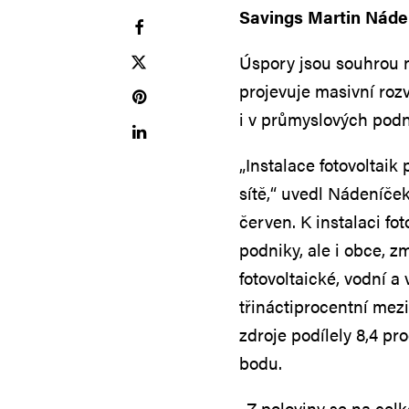
Savings Martin Náde
Úspory jsou souhrou n
projevuje masivní roz
i v průmyslových podn
„Instalace fotovoltai
sítě,“ uvedl Nádeníče
červen. K instalaci fo
podniky, ale i obce, z
fotovoltaické, vodní a
třináctiprocentní mezi
zdroje podílely 8,4 pr
bodu.
„Z poloviny se na celk