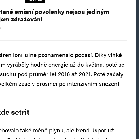
Také čtěte
tané emisní povolenky nejsou jediným
jem zdražování
5
áren loni silně poznamenalo počasí. Díky vlhké
m vyráběly hodně energie až do května, poté se
 suchu pod průměr let 2016 až 2021. Poté začaly
 velkém zase v prosinci po intenzivním sněžení
de šetřit
ebovalo také méně plynu, ale trend úspor už