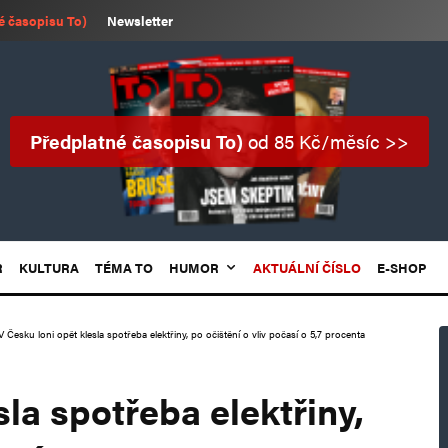
é časopisu To)
Newsletter
Předplatné časopisu To)
od 85 Kč/měsíc >>
R
KULTURA
TÉMA TO
HUMOR
AKTUÁLNÍ ČÍSLO
E-SHOP
V Česku loni opět klesla spotřeba elektřiny, po očištění o vliv počasí o 5,7 procenta
sla spotřeba elektřiny,