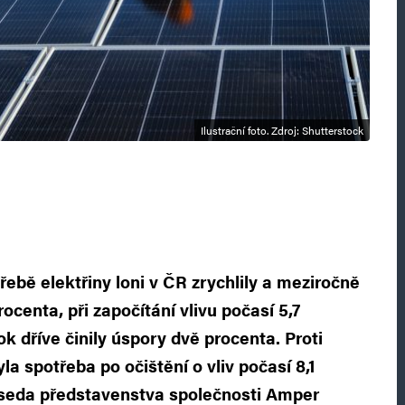
Ilustrační foto. Zdroj: Shutterstock
řebě elektřiny loni v ČR zrychlily a meziročně
ocenta, při započítání vlivu počasí 5,7
ok dříve činily úspory dvě procenta. Proti
la spotřeba po očištění o vliv počasí 8,1
dseda představenstva společnosti Amper