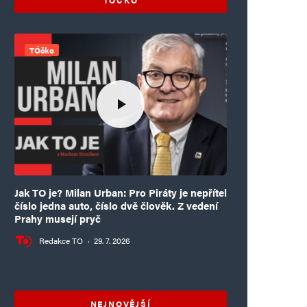
TÓčko
Jak TO je? Milan Urban: Pro Piráty je nepřítel
číslo jedna auto, číslo dvě člověk. Z vedení
Prahy musejí pryč
Redakce TO
·
29. 7. 2026
NEJNOVĚJŠÍ