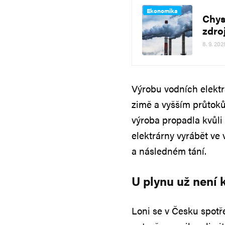
Ekonomika
Chys
zdro
8. 9. 202
Výrobu vodních elektr
zimě a vyšším průtoků
výroba propadla kvůli
elektrárny vyrábět ve
a následném tání.
U plynu už není k
Loni se v Česku spotř