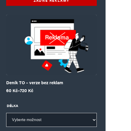
ŽÁDNÉ REKLAMY
Deník TO – verze bez reklam
Rozpětí cen: 60 Kč až 720 Kč
60
Kč
–
720
Kč
DÉLKA