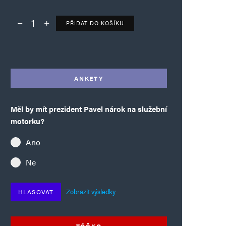
PŘIDAT DO KOŠÍKU
Deník TO – verze bez reklam množství
Alternative:
ANKETY
Měl by mít prezident Pavel nárok na služební
motorku?
Ano
Ne
Zobrazit výsledky
HLASOVAT
TÓČKO