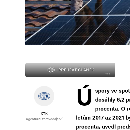
PŘEHRÁT ČLÁNEK
Ú
spory ve spot
dosáhly 6,2 pr
procenta. O r
ČTK
letům 2017 až 2021 by
Agenturní zpravodajství
procenta, uvedl pře