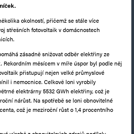
níček.
ěkolika okolností, přičemž se stále více
voj střešních fotovoltaik v domácnostech
icích.
k pomáhá zásadně snižovat odběr elektřiny ze
k. Rekordním měsícem v míře úspor byl podle něj
tovoltaik přistupují nejen velké průmyslové
mínil i nemocnice. Celkově loni vyrobily
 větrné elektrárny 5532 GWh elektřiny, což je
roční nárůst. Na spotřebě se loni obnovitelné
ocenta, což je meziroční růst o 1,4 procentního
ové výrobě z obnovitelných zdrojů podílely