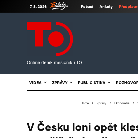
7. 8. 2026
Počasí
Ankety
Předplatn
Online deník měsíčníku TO
VIDEA
ZPRÁVY
PUBLICISTIKA
ROZHOVO
Home
Zprávy
Ekonomika
V Česku loni opět kle