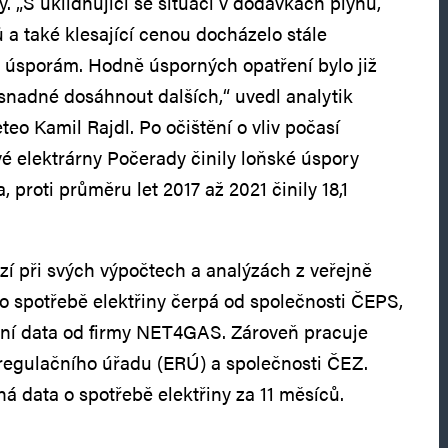
ty. „S uklidňující se situací v dodávkách plynu,
 a také klesající cenou docházelo stále
úsporám. Hodně úsporných opatření bylo již
snadné dosáhnout dalších,“ uvedl analytik
eo Kamil Rajdl. Po očištění o vliv počasí
é elektrárny Počerady činily loňské úspory
, proti průměru let 2017 až 2021 činily 18,1
 při svých výpočtech a analýzách z veřejně
o spotřebě elektřiny čerpá od společnosti ČEPS,
lní data od firmy NET4GAS. Zároveň pracuje
regulačního úřadu (ERÚ) a společnosti ČEZ.
 data o spotřebě elektřiny za 11 měsíců.